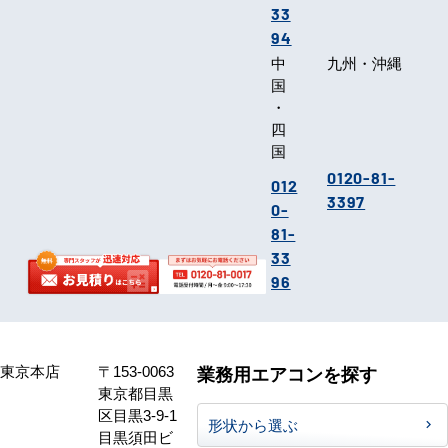
33
94
中
九州・沖縄
国
・
四
国
0120-81-
012
3397
0-
81-
33
96
東京本店
〒153-0063
業務用エアコンを探す
東京都目黒
区目黒3-9-1
形状から選ぶ
目黒須田ビ