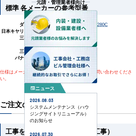
元請・管理業者様向け
標準 各メーカーの参考型番
ダイキン
SZRM280C
SZRMH280C
日本キヤリア（旧：東芝）
RDSA28014MUB
三菱電機
PEZ-ERMP280E6
日立
RPI-GP280RSH5
三菱重工
FDUV2806H5A
パナソニック
PA-P280E7HNCB
仕様はメーカーによって異なります。詳細はお問い合わせくださ
い。
ニュース
newspaper
2026.08.03
ご注文の流れ
システムメンテナンス（ハウ
ジングサイトリニューアル）
のお知らせ
工事を依頼される方（機器＋工事）
2026.07.30