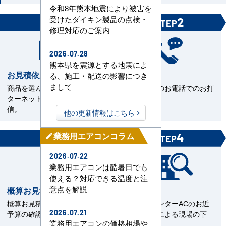
令和8年熊本地震により被害を
受けたダイキン製品の点検・
1
2
STEP
STEP
修理対応のご案内
2026.07.28
熊本県を震源とする地震によ
お見積依頼
お打合せ
る、施工・配送の影響につき
まして
商品を選んで見積依頼をイン
当社担当とのお電話でのお打
ターネットまたはFAXで送
合せ。
信。
他の更新情報はこちら
業務用エアコンコラム
3
4
mode_edit
STEP
STEP
2026.07.22
業務用エアコンは酷暑日でも
使える？対応できる温度と注
意点を解説
概算お見積書を確認
現場下見
概算お見積をご覧いただきご
エアコンセンターACのお近
2026.07.21
予算の確認。
くの直工店による現場の下
業務用エアコンの価格相場や
見。