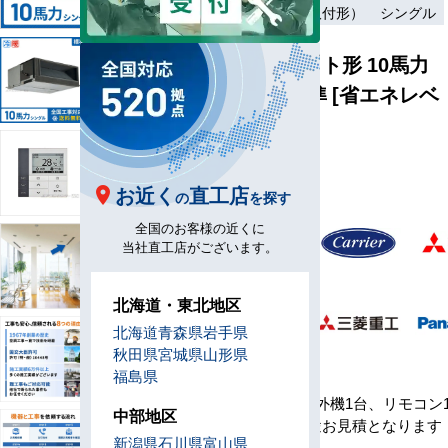
ワイヤード（壁取付形）
シングル
天井埋込ダクト形 10馬力
シングル 標準 [省エネレベ
ル1]
型
D280-H1
番
お近く
直工店
の
を探す
全国のお客様の近くに
メ
当社直工店がございます。
ー
カ
北海道・東北地区
ー
北海道
青森県
岩手県
秋田県
宮城県
山形県
セ
福島県
ッ
室内機1台、室外機1台、リモコン
ト
中部地区
※工事費は別途お見積となります
内
新潟県
石川県
富山県