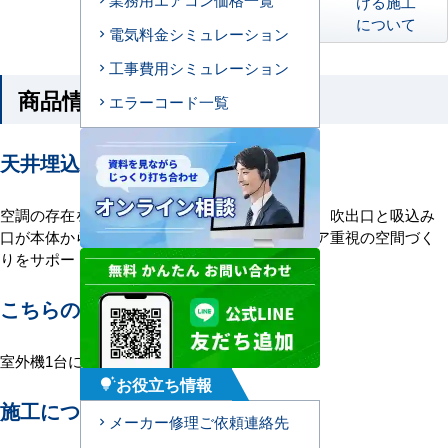
ける施工
について
電気料金シミュレーション
工事費用シミュレーション
商品情報
エラーコード一覧
天井埋込ダクト形エアコンの特長
空調の存在を感じさせない、ダクト形エアコン。吹出口と吸込み
口が本体から分離している空調です。インテリア重視の空間づく
りをサポートします。
こちらの機種について
室外機1台に室内機1台を接続する1対1構成。
お役立ち情報
tips_and_updates
施工について
メーカー修理ご依頼連絡先