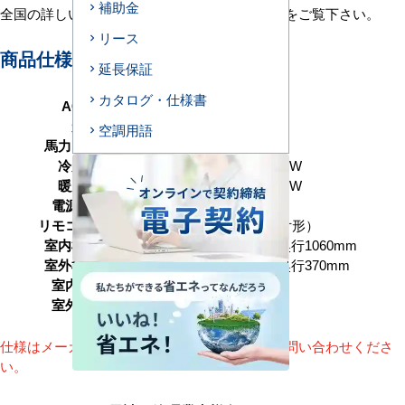
補助金
全国の詳しい施工エリアに関しましては
こちら
をご覧下さい。
リース
商品仕様＜参考例＞
延長保証
カタログ・仕様書
AC型番
D280-H1
形状
天井埋込ダクト形
空調用語
馬力（能力）
10馬力 P280形
冷房能力
25.0（6.0～28.0） kW
暖房能力
25.0（6.0～31.5） kW
電源タイプ
三相200V
リモコンタイプ
ワイヤード（壁取付形）
室内機サイズ
高さ470×幅1380×奥行1060mm
室外機サイズ
高さ1380×幅950×奥行370mm
室内機重量
90(kg)
室外機重量
134kg
仕様はメーカーによって異なります。詳細はお問い合わせくださ
い。