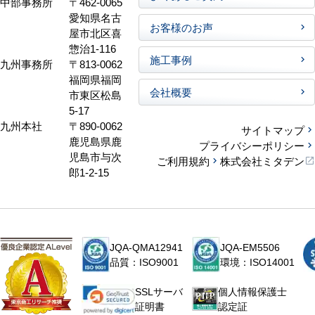
中部事務所
〒462-0065
愛知県名古
お客様のお声
屋市北区喜
惣治1-116
施工事例
九州事務所
〒813-0062
福岡県福岡
会社概要
市東区松島
5-17
九州本社
〒890-0062
サイトマップ
鹿児島県鹿
プライバシーポリシー
児島市与次
ご利用規約
株式会社ミタデン
郎1-2-15
JQA-QMA12941
JQA-EM5506
品質：ISO9001
環境：ISO14001
個人情報保護士
SSLサーバ
認定証
証明書