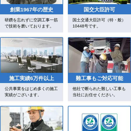
創業1967年の歴史
国交大臣許可
研鑽を忘れずに空調工事一筋
国土交通大臣許可（特・般）
で技術を磨いております。
10448号です。
施工実績6万件以上
難工事もご対応可能
公共事業をはじめ多くの施工
他社で断られた難しい工事も
実績がございます。
当社にお任せください。