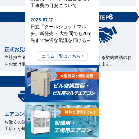
工事費の目安について
5
6
STEP
STEP
2026.07.17
日立「クールショットマル
チ」新発売 ～大空間でも20m
先まで快適な気流を届ける～
正式お見積書の確認
ご契約
コラム一覧はこちら
当社担当者から正式お見積書
電子契約による契約締結のお
をお受け取下さい。
手続きとなります。
7
STEP
エアコン取付工事
お近くの当社指定工事店（直
工店）が施工いたします。