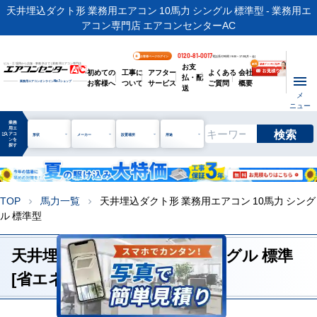
天井埋込ダクト形 業務用エアコン 10馬力 シングル 標準型 - 業務用エ
アコン専門店 エアコンセンターAC
0120-81-0017
お客様ページログイン
電話受付時間 / 9:00～17:30(月～金)
お支
ビル・工場用から店舗・事務所まで | 業務用エアコン専門店
初めての
工事に
アフター
よくある
会社
払・配
お客様へ
ついて
サービス
ご質問
概要
業務用エアコンオンライン
No.1
ショップ
送
メ
ニュー
業務
用エ
検索
manage_search
アコ
形状
メーカー
設置場所
用途
ンを
探す
TOP
馬力一覧
天井埋込ダクト形 業務用エアコン 10馬力 シング
chevron_right
chevron_right
ル 標準型
天井埋込ダクト形 10馬力 シングル 標準
[省エネレベル1]