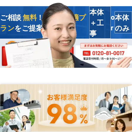
本体
ご相談
無料
！今すぐ
最適プ
本体
o
＋工
ラン
をご提案します
のみ
r
事