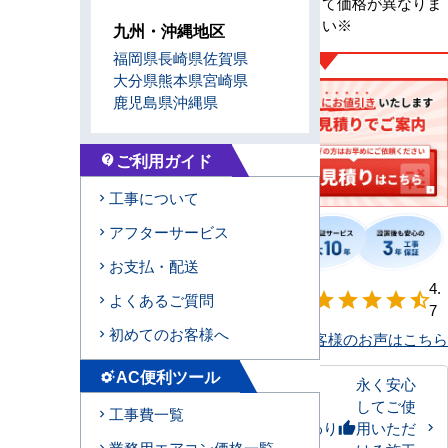
※メーカーによって価格が異なりま
す、お問合せ下さい※
九州・沖縄地区
福岡県
長崎県
佐賀県
大分県
熊本県
宮崎県
鹿児島県
沖縄県
ご利用ガイド
contact_support
工事について
アフターサービス
お支払・配送
【形状別】満足
4.
star
star
star
star
star_half
よくあるご質問
度
7
初めてのお客様へ
お客様のお声はこちら
AC便利ツール
settings_suggest
永く安心
してご使
工事費一覧
私たちのこだわり
用いただ
thumb_up
業務用エアコン価格一覧