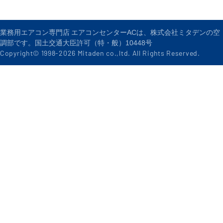
業務用エアコン専門店 エアコンセンターACは、株式会社ミタデンの空
調部です。国土交通大臣許可（特・般）10448号
Copyright© 1998-
2026
Mitaden co.,ltd. All Rights Reserved.