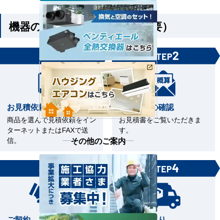
機器のみご購入の方（工事不要）
1
2
STEP
STEP
お見積依頼
お見積書の確認
商品を選んで見積依頼をイン
お見積書をご覧いただきま
ターネットまたはFAXで送
す。
その他のご案内
信。
3
4
STEP
STEP
ご契約
商品の受取り