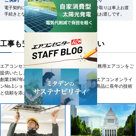
電子契約による契約締結のお
商品のお受け取りは車上お渡
手続きとなります。
しまたは軒先お渡しです。
工事も安心してお任せください
エアコンセンターACはお客様に安心を添えて業務用エアコンをご
提供いたします。
創業1967年の歴史を持つ、信頼と安心の業務用エアコンオンライ
ンNo.1ショップです。「お客様を大切に」優良商品に長年の技術
と信頼を添え、感動価格でお応えします。