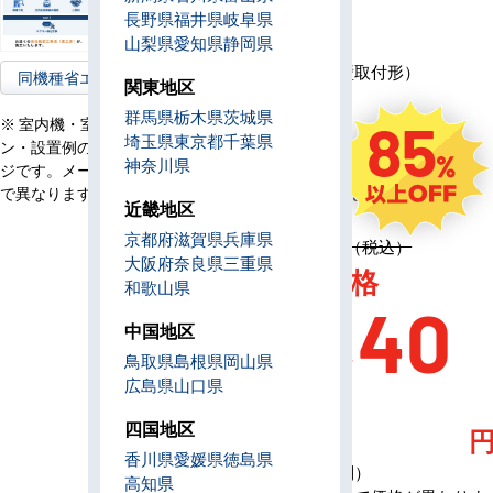
容
長野県
福井県
岐阜県
リ
山梨県
愛知県
静岡県
モ
ワイヤード（壁取付形）
同機種省エネ型へ
コ
関東地区
ン
群馬県
栃木県
茨城県
85
※ 室内機・室外機・リモコ
電
埼玉県
東京都
千葉県
三相200V
ン・設置例の画像はイメー
源
神奈川県
ジです。メーカー、機種等
定
3,703,700円（税込）
で異なります。
価
近畿地区
京都府
滋賀県
兵庫県
定価 3,703,700円（税込）
大阪府
奈良県
三重県
AC特別価格
和歌山県
521,40
中国地区
鳥取県
島根県
岡山県
0
広島県
山口県
四国地区
香川県
愛媛県
徳島県
（税込・工事費別）
高知県