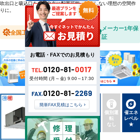
吹出口と吸込口を自由自在に配置可能。妥協しない理想の空間作
りに。
全国送料無
メーカー1年保
全国工事対応
料
証
お電話・FAXでのお見積もり
0120-81-
0017
TEL.
受付時間 (月～金) 9:00～17:30
0120-81-
2269
FAX.
簡単FAX見積はこちら
新品直
同機種
個別運
省エネ
送
タイプ
転
レベル
最新機
別あり
なし
★
種
三相200V