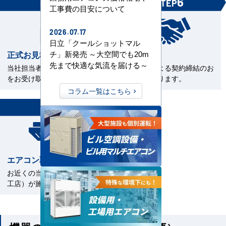
5
6
STEP
STEP
工事費の目安について
2026.07.17
日立「クールショットマル
正式お見積書の確認
ご契約
チ」新発売 ～大空間でも20m
先まで快適な気流を届ける～
当社担当者から正式お見積書
電子契約による契約締結のお
をお受け取下さい。
手続きとなります。
コラム一覧はこちら
7
STEP
エアコン取付工事
お近くの当社指定工事店（直
工店）が施工いたします。