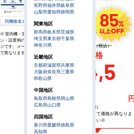
コ
長野県
福井県
岐阜県
ン
山梨県
愛知県
静岡県
85
電
三相200V
源
同機種省エネ型へ
関東地区
定
3,043,700円（税込）
群馬県
栃木県
茨城県
※ 室内機・室外機・リモコ
価
埼玉県
東京都
千葉県
ン・設置例の画像はイメー
神奈川県
定価 3,043,700円（税込）
ジです。メーカー、機種等
AC特別価格
で異なります。
近畿地区
434,5
京都府
滋賀県
兵庫県
大阪府
奈良県
三重県
和歌山県
00
中国地区
鳥取県
島根県
岡山県
広島県
山口県
（税込・工事費別）
※メーカーによって価格が異なりま
四国地区
す、お問合せ下さい※
香川県
愛媛県
徳島県
高知県