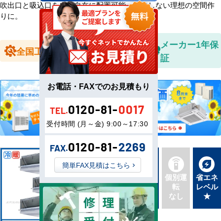
吹出口と吸込口を自由自在に配置可能。妥協しない理想の空間作
りに。
全国送料無
メーカー1年保
全国工事対応
料
証
お電話・FAXでのお見積もり
0120-81-
0017
TEL.
受付時間 (月～金) 9:00～17:30
0120-81-
2269
FAX.
簡単FAX見積はこちら
新品直
同機種
個別運
省エネ
送
タイプ
転
レベル
最新機
別あり
なし
★
種
三相200V