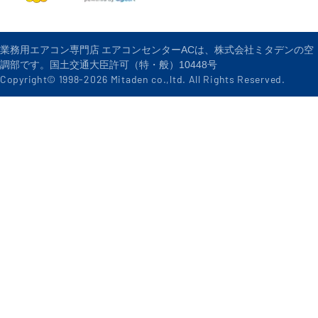
業務用エアコン専門店 エアコンセンターACは、株式会社ミタデンの空
調部です。国土交通大臣許可（特・般）10448号
Copyright© 1998-
2026
Mitaden co.,ltd. All Rights Reserved.