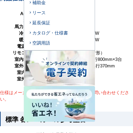
補助金
リース
AC型番
D160-H3
形状
天井埋込ダクト形
延長保証
馬力（能力）
6馬力 P160形
カタログ・仕様書
冷房能力
14.0（2.6～16.0） kW
暖房能力
14.0（2.7～18.0） kW
空調用語
電源タイプ
三相200V
リモコンタイプ
ワイヤード（壁取付形）
室内機サイズ
高さ300×幅700×奥行800mm×3台
室外機サイズ
高さ1140×幅950×奥行370mm
室内機重量
29(kg)×3台
室外機重量
85kg
仕様はメーカーによって異なります。詳細はお問い合わせくださ
い。
標準 各メーカーの参考型番