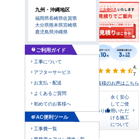
九州・沖縄地区
福岡県
長崎県
佐賀県
大分県
熊本県
宮崎県
鹿児島県
沖縄県
ご利用ガイド
contact_support
工事について
【形状別】満足
4.
star
star
star
star
star_half
アフターサービス
度
7
お支払・配送
お客様のお声はこちら
よくあるご質問
永く安心
してご使
初めてのお客様へ
私たちのこだわり
用いただ
thumb_up
AC便利ツール
ける施工
settings_suggest
について
工事費一覧
業務用エアコン価格一覧