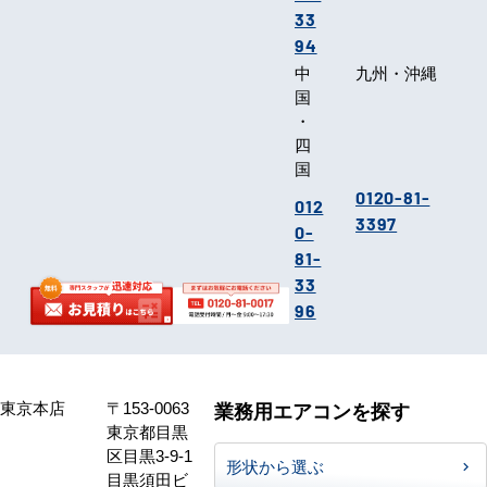
33
94
中
九州・沖縄
国
・
四
国
0120-81-
012
3397
0-
81-
33
96
東京本店
〒153-0063
業務用エアコンを探す
東京都目黒
区目黒3-9-1
形状から選ぶ
目黒須田ビ