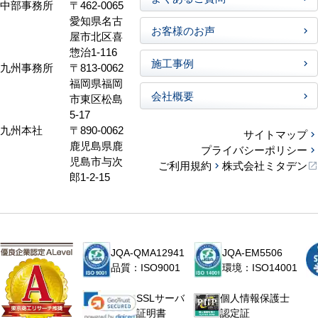
中部事務所
〒462-0065
愛知県名古
お客様のお声
屋市北区喜
惣治1-116
施工事例
九州事務所
〒813-0062
福岡県福岡
会社概要
市東区松島
5-17
九州本社
〒890-0062
サイトマップ
鹿児島県鹿
プライバシーポリシー
児島市与次
ご利用規約
株式会社ミタデン
郎1-2-15
JQA-QMA12941
JQA-EM5506
品質：ISO9001
環境：ISO14001
個人情報保護士
SSLサーバ
認定証
証明書