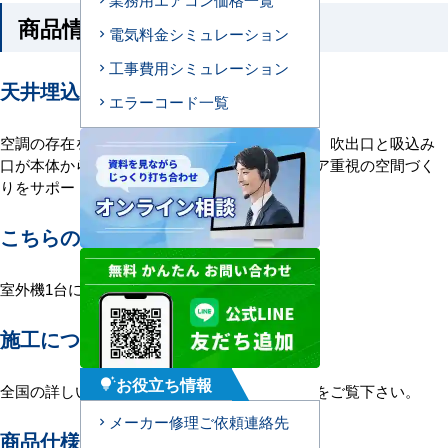
商品情報
電気料金シミュレーション
工事費用シミュレーション
天井埋込ダクト形エアコンの特長
エラーコード一覧
空調の存在を感じさせない、ダクト形エアコン。吹出口と吸込み
口が本体から分離している空調です。インテリア重視の空間づく
りをサポートします。
こちらの機種について
室外機1台に室内機3台を接続する1対3構成。
施工について
お役立ち情報
tips_and_updates
全国の詳しい施工エリアに関しましては
こちら
をご覧下さい。
メーカー修理ご依頼連絡先
商品仕様＜参考例＞