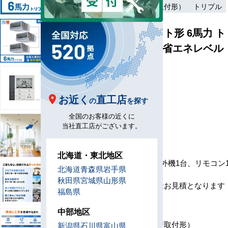
ワイヤード（壁取付形）
トリプル
天井埋込ダクト形 6馬力 ト
リプル 標準 [省エネレベル
1]
型
D160-H3
番
お近く
直工店
の
を探す
メ
全国のお客様の近くに
ー
当社直工店がございます。
カ
ー
セ
北海道・東北地区
ッ
室内機3台、室外機1台、リモコン
北海道
青森県
岩手県
ト
岐管1セット
秋田県
宮城県
山形県
内
※工事費は別途お見積となります
福島県
容
リ
中部地区
モ
ワイヤード（壁取付形）
新潟県
石川県
富山県