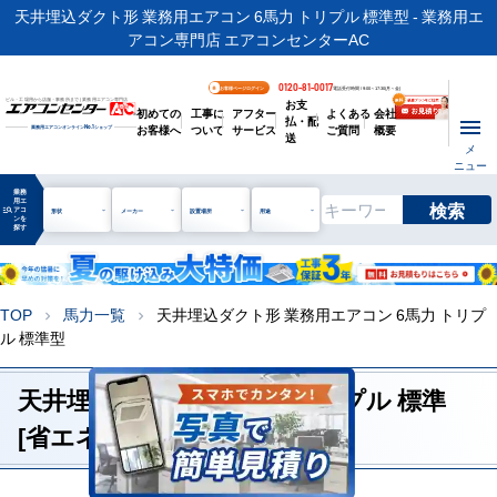
天井埋込ダクト形 業務用エアコン 6馬力 トリプル 標準型 - 業務用エ
アコン専門店 エアコンセンターAC
0120-81-0017
お客様ページログイン
電話受付時間 / 9:00～17:30(月～金)
お支
ビル・工場用から店舗・事務所まで | 業務用エアコン専門店
初めての
工事に
アフター
よくある
会社
払・配
お客様へ
ついて
サービス
ご質問
概要
業務用エアコンオンライン
No.1
ショップ
送
メ
ニュー
業務
用エ
検索
manage_search
アコ
形状
メーカー
設置場所
用途
ンを
探す
TOP
馬力一覧
天井埋込ダクト形 業務用エアコン 6馬力 トリプ
chevron_right
chevron_right
ル 標準型
天井埋込ダクト形 6馬力 トリプル 標準
[省エネレベル1]