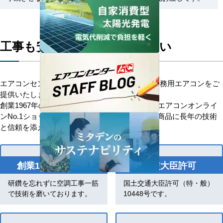
工事も安心してお任せください
エアコンセンターACはお客様に安心を添えて業務用エアコンをご
提供いたします。
創業1967年の歴史を持つ、信頼と安心の業務用エアコンオンライ
ンNo.1ショップです。「お客様を大切に」優良商品に長年の技術
と信頼を添え、感動価格でお応えします。
創業1967年の歴史
国交大臣許可
研鑽を忘れずに空調工事一筋
国土交通大臣許可（特・般）
で技術を磨いております。
10448号です。