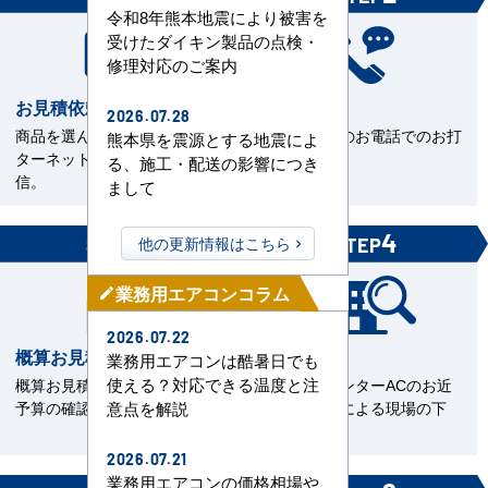
令和8年熊本地震により被害を
受けたダイキン製品の点検・
修理対応のご案内
お見積依頼
お打合せ
2026.07.28
商品を選んで見積依頼をイン
当社担当とのお電話でのお打
熊本県を震源とする地震によ
ターネットまたはFAXで送
合せ。
る、施工・配送の影響につき
信。
まして
3
4
他の更新情報はこちら
STEP
STEP
業務用エアコンコラム
mode_edit
2026.07.22
概算お見積書を確認
現場下見
業務用エアコンは酷暑日でも
使える？対応できる温度と注
概算お見積をご覧いただきご
エアコンセンターACのお近
予算の確認。
くの直工店による現場の下
意点を解説
見。
2026.07.21
業務用エアコンの価格相場や