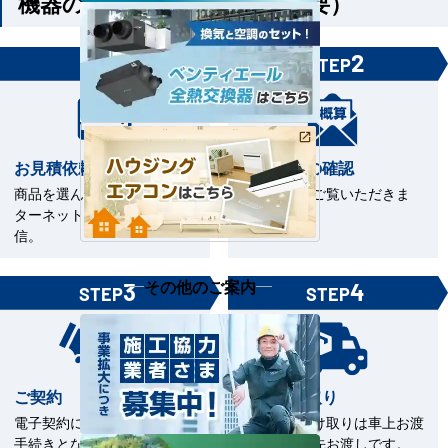
機器のみご購入の方（工事不要）
1
2
STEP
STEP
お見積依頼
お見積書の確認
商品を選んで見積依頼をイン
お見積書をご覧いただきま
ターネットまたはFAXで送
す。
信。
その他のご案内
3
4
STEP
STEP
ご契約
商品の受取り
電子契約による契約締結のお
商品のお受け取りは車上お渡
手続きとなります。
しまたは軒先お渡しです。