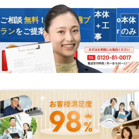
本体
ご相談
無料
！今すぐ
最適プ
本体
o
＋工
ラン
をご提案します
のみ
r
事