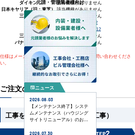
元請・管理業者様向け
ダイキン
該当機種がありません
日本キヤリア（旧：東芝）
該当機種がありません
三菱電機
該当機種がありません
RPI-GP160RSHG12
日立
RPI-GP160RSHGC12
三菱重工
該当機種がありません
パナソニック
該当機種がありません
仕様はメーカーによって異なります。詳細はお問い合わせくださ
い。
ご注文の流れ
ニュース
newspaper
2026.08.03
【メンテナンス終了】システ
ムメンテナンス（ハウジング
工事を依頼される方（機器＋工事）
サイトリニューアル）のお知
らせ
1
2
STEP
STEP
2026.07.30