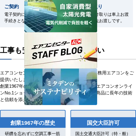
ご契約
商品の受取り
電子契約による契約締結のお
商品のお受け取りは車上お渡
手続きとなります。
しまたは軒先お渡しです。
工事も安心してお任せください
エアコンセンターACはお客様に安心を添えて業務用エアコンをご
提供いたします。
創業1967年の歴史を持つ、信頼と安心の業務用エアコンオンライ
ンNo.1ショップです。「お客様を大切に」優良商品に長年の技術
と信頼を添え、感動価格でお応えします。
創業1967年の歴史
国交大臣許可
研鑽を忘れずに空調工事一筋
国土交通大臣許可（特・般）