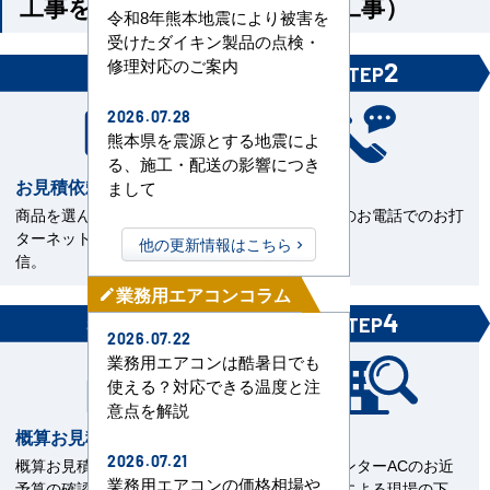
工事を依頼される方（機器＋工事）
令和8年熊本地震により被害を
受けたダイキン製品の点検・
修理対応のご案内
1
2
STEP
STEP
2026.07.28
熊本県を震源とする地震によ
る、施工・配送の影響につき
お見積依頼
お打合せ
まして
商品を選んで見積依頼をイン
当社担当とのお電話でのお打
ターネットまたはFAXで送
合せ。
他の更新情報はこちら
信。
業務用エアコンコラム
mode_edit
3
4
STEP
STEP
2026.07.22
業務用エアコンは酷暑日でも
使える？対応できる温度と注
意点を解説
概算お見積書を確認
現場下見
2026.07.21
概算お見積をご覧いただきご
エアコンセンターACのお近
業務用エアコンの価格相場や
予算の確認。
くの直工店による現場の下