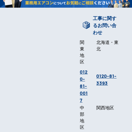
工事に関す
るお問い合
わせ
関
北海道・東
東
北
地
区
012
0120-81-
0-
3393
81-
001
7
中
関西地区
部
地
区