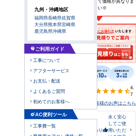
※メーカーによって価格が異なりま
す、お問合せ下さい※
九州・沖縄地区
福岡県
長崎県
佐賀県
大分県
熊本県
宮崎県
鹿児島県
沖縄県
ご利用ガイド
contact_support
工事について
アフターサービス
お支払・配送
【形状別】満足
4.
star
star
star
star
star_half
よくあるご質問
度
7
初めてのお客様へ
お客様のお声はこちら
AC便利ツール
settings_suggest
永く安心
してご使
工事費一覧
私たちのこだわり
用いただ
thumb_up
業務用エアコン価格一覧