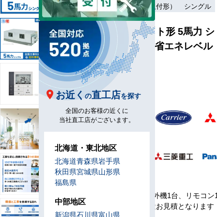
ワイヤード（壁取付形）
シングル
天井埋込ダクト形 5馬力 シ
ングル 標準 [省エネレベル
1]
型
D140-H1
番
お近く
直工店
の
を探す
全国のお客様の近くに
メ
当社直工店がございます。
ー
カ
北海道・東北地区
ー
北海道
青森県
岩手県
秋田県
宮城県
山形県
セ
福島県
ッ
室内機1台、室外機1台、リモコン
ト
中部地区
※工事費は別途お見積となります
内
新潟県
石川県
富山県