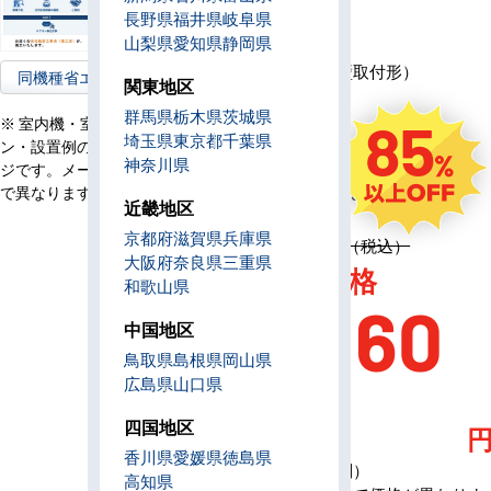
容
長野県
福井県
岐阜県
リ
山梨県
愛知県
静岡県
モ
ワイヤード（壁取付形）
同機種省エネ型へ
コ
関東地区
ン
群馬県
栃木県
茨城県
85
※ 室内機・室外機・リモコ
電
埼玉県
東京都
千葉県
三相200V
ン・設置例の画像はイメー
源
神奈川県
ジです。メーカー、機種等
定
1,996,500円（税込）
で異なります。
価
近畿地区
京都府
滋賀県
兵庫県
定価 1,996,500円（税込）
大阪府
奈良県
三重県
AC特別価格
和歌山県
281,60
中国地区
鳥取県
島根県
岡山県
0
広島県
山口県
四国地区
香川県
愛媛県
徳島県
（税込・工事費別）
高知県