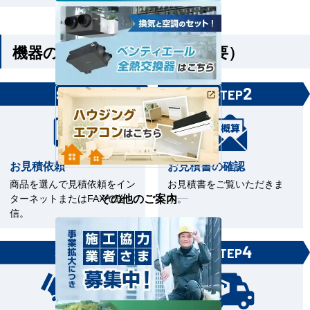
機器のみご購入の方（工事不要）
1
2
STEP
STEP
お見積依頼
お見積書の確認
商品を選んで見積依頼をイン
お見積書をご覧いただきま
その他のご案内
ターネットまたはFAXで送
す。
信。
3
4
STEP
STEP