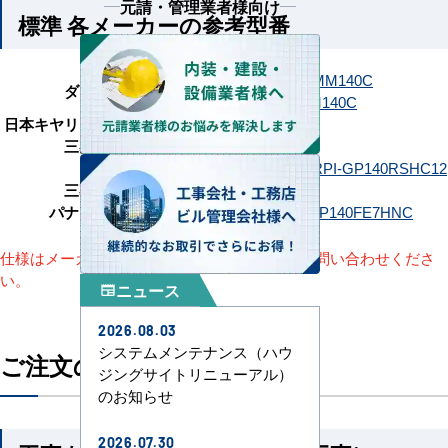
元請・管理業者様向け
標準 各メーカーの参考型番
SZRJM140C
SZRJMM140C
ダイキン
SZRM140C
SZRMM140C
日本キヤリア（旧：東芝）
GDSA14014MUB
三菱電機
PEZ-ERMP140D6
日立
RPI-GP140RSH12
RPI-GP140RSHC12
三菱重工
FDUV1406H6S
パナソニック
PA-P140FE7HC
PA-P140FE7HNC
仕様はメーカーによって異なります。詳細はお問い合わせくださ
い。
ニュース
newspaper
2026.08.03
システムメンテナンス（ハウ
ご注文の流れ
ジングサイトリニューアル）
のお知らせ
2026.07.30