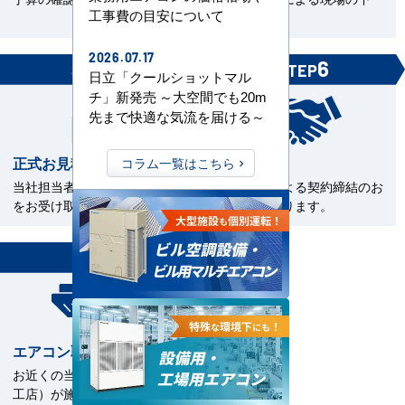
工事費の目安について
見。
2026.07.17
5
6
STEP
STEP
日立「クールショットマル
チ」新発売 ～大空間でも20m
先まで快適な気流を届ける～
正式お見積書の確認
ご契約
コラム一覧はこちら
当社担当者から正式お見積書
電子契約による契約締結のお
をお受け取下さい。
手続きとなります。
7
STEP
エアコン取付工事
お近くの当社指定工事店（直
工店）が施工いたします。