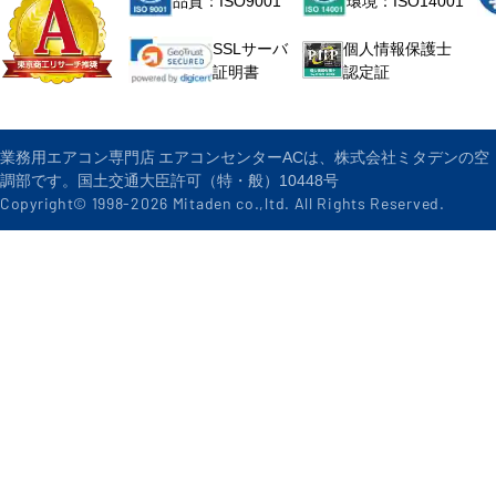
品質：ISO9001
環境：ISO14001
個人情報保護士
SSLサーバ
認定証
証明書
業務用エアコン専門店 エアコンセンターACは、株式会社ミタデンの空
調部です。国土交通大臣許可（特・般）10448号
Copyright© 1998-
2026
Mitaden co.,ltd. All Rights Reserved.