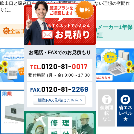
吹出口と吸込口を自由自在に配置可能。妥協しない理想の空間作
りに。
全国送料無
メーカー1年保
全国工事対応
料
証
お電話・FAXでのお見積もり
0120-81-
0017
TEL.
受付時間 (月～金) 9:00～17:30
0120-81-
2269
FAX.
簡単FAX見積はこちら
新品直
同機種
個別運
省エネ
送
タイプ
転
レベル
最新機
別あり
なし
★
種
三相200V