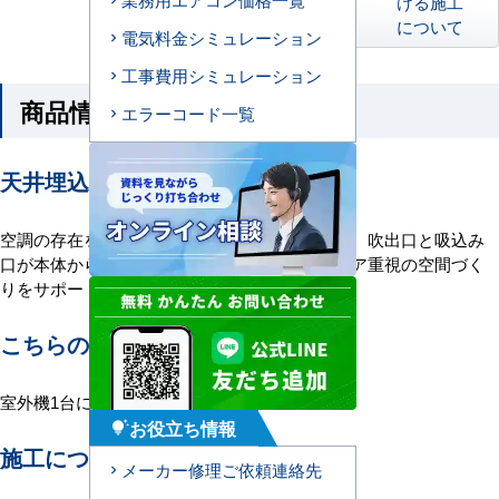
ける施工
について
電気料金シミュレーション
工事費用シミュレーション
商品情報
エラーコード一覧
天井埋込ダクト形エアコンの特長
空調の存在を感じさせない、ダクト形エアコン。吹出口と吸込み
口が本体から分離している空調です。インテリア重視の空間づく
りをサポートします。
こちらの機種について
室外機1台に室内機1台を接続する1対1構成。
お役立ち情報
tips_and_updates
施工について
メーカー修理ご依頼連絡先