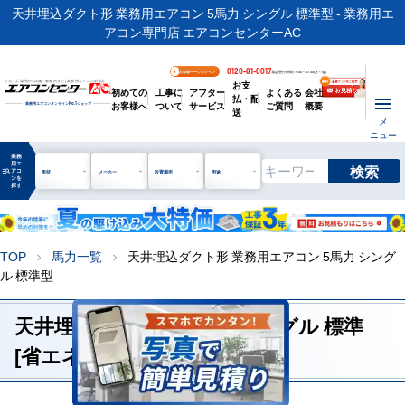
天井埋込ダクト形 業務用エアコン 5馬力 シングル 標準型 - 業務用エ
アコン専門店 エアコンセンターAC
0120-81-0017
お客様ページログイン
電話受付時間 / 9:00～17:30(月～金)
お支
ビル・工場用から店舗・事務所まで | 業務用エアコン専門店
初めての
工事に
アフター
よくある
会社
払・配
お客様へ
ついて
サービス
ご質問
概要
業務用エアコンオンライン
No.1
ショップ
送
メ
ニュー
業務
用エ
検索
manage_search
アコ
形状
メーカー
設置場所
用途
ンを
探す
TOP
馬力一覧
天井埋込ダクト形 業務用エアコン 5馬力 シング
chevron_right
chevron_right
ル 標準型
天井埋込ダクト形 5馬力 シングル 標準
[省エネレベル1]