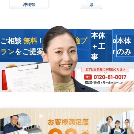
沖縄県
県
本体
ご相談
無料
！今すぐ
最適プ
本体
o
＋工
ラン
をご提案します
のみ
r
事