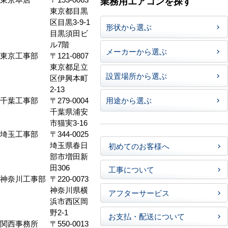
業務用エアコンを探す
東京都目黒
区目黒3-9-1
形状から選ぶ
目黒須田ビ
ル7階
メーカーから選ぶ
東京工事部
〒121-0807
東京都足立
設置場所から選ぶ
区伊興本町
2-13
千葉工事部
〒279-0004
用途から選ぶ
千葉県浦安
市猫実3-16
埼玉工事部
〒344-0025
埼玉県春日
初めてのお客様へ
部市増田新
田306
工事について
神奈川工事部
〒220-0073
神奈川県横
アフターサービス
浜市西区岡
野2-1
お支払・配送について
関西事務所
〒550-0013