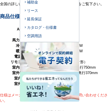
補助金
全国の詳しい施工エリアに関しましては
こちら
をご覧下さい。
リース
商品仕様＜参考例＞
延長保証
カタログ・仕様書
AC型番
D140-H1
形状
天井埋込ダクト形
空調用語
馬力（能力）
5馬力 P140形
冷房能力
12.5（2.7～14.0） kW
暖房能力
12.5（2.7～16.0） kW
電源タイプ
三相200V
リモコンタイプ
ワイヤード（壁取付形）
室内機サイズ
高さ298×幅1400×奥行750mm
室外機サイズ
高さ1050×幅1010×奥行370mm
室内機重量
42(kg)
室外機重量
76kg
仕様はメーカーによって異なります。詳細はお問い合わせくださ
い。