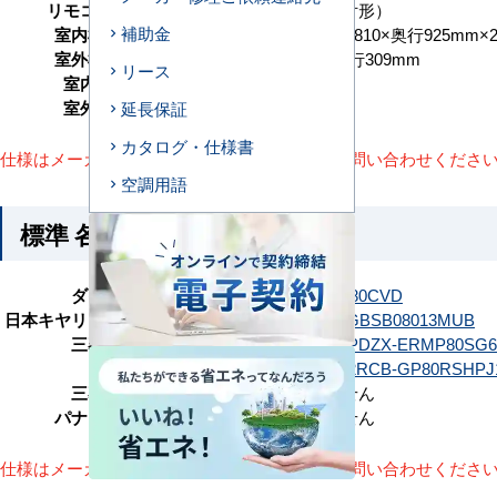
リモコンタイプ
ワイヤード（壁取付形）
補助金
室内機サイズ
高さ275（＋9）×幅810×奥行925mm
室外機サイズ
高さ714×幅859×奥行309mm
リース
室内機重量
26+3(kg)×2台
室外機重量
48kg
延長保証
カタログ・仕様書
仕様はメーカーによって異なります。詳細はお問い合わせくださ
空調用語
標準 各メーカーの参考型番
ダイキン
SZRB80CTD
SZRB80CVD
日本キヤリア（旧：東芝）
GBSB08013JMUB
GBSB08013MUB
三菱電機
PDZX-ERMP80G6
PDZX-ERMP80SG6
日立
RCB-GP80RSHP12
RCB-GP80RSHPJ
三菱重工
該当機種がありません
パナソニック
該当機種がありません
仕様はメーカーによって異なります。詳細はお問い合わせくださ