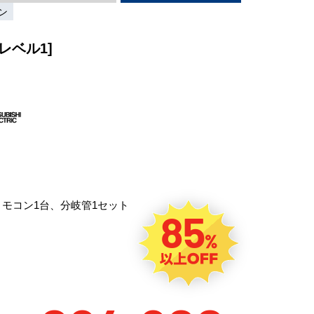
ン
レベル1]
リモコン1台、分岐管1セット
85