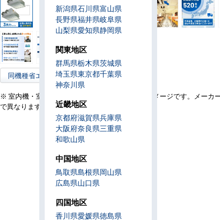
新潟県
石川県
富山県
長野県
福井県
岐阜県
山梨県
愛知県
静岡県
関東地区
群馬県
栃木県
茨城県
埼玉県
東京都
千葉県
同機種省エネ型へ
神奈川県
※ 室内機・室外機・リモコン・設置例の画像はイメージです。メーカ
近畿地区
で異なります。
京都府
滋賀県
兵庫県
大阪府
奈良県
三重県
和歌山県
中国地区
鳥取県
島根県
岡山県
広島県
山口県
四国地区
香川県
愛媛県
徳島県