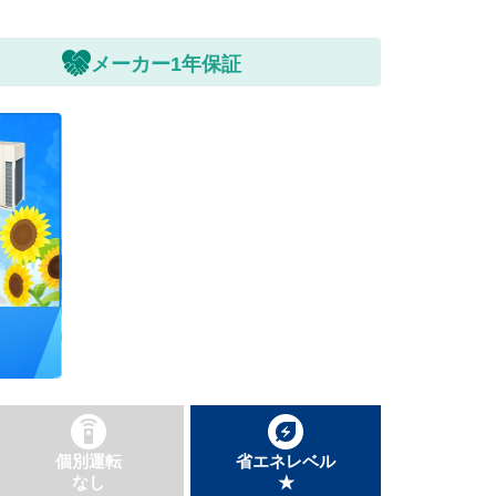
メーカー1年保証
個別運転
省エネレベル
なし
★