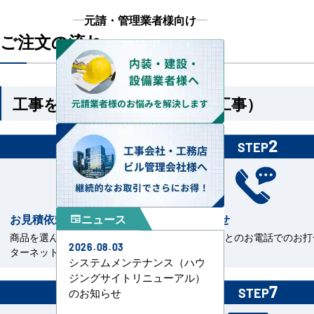
元請・管理業者様向け
ご注文の流れ
工事を依頼される方（機器＋工事）
1
2
STEP
STEP
ニュース
お見積依頼
お打合せ
newspaper
商品を選んで見積依頼をイン
当社担当とのお電話でのお打
2026.08.03
ターネットまたはFAXで送信。
せ。
システムメンテナンス（ハウ
ジングサイトリニューアル）
6
7
のお知らせ
STEP
STEP