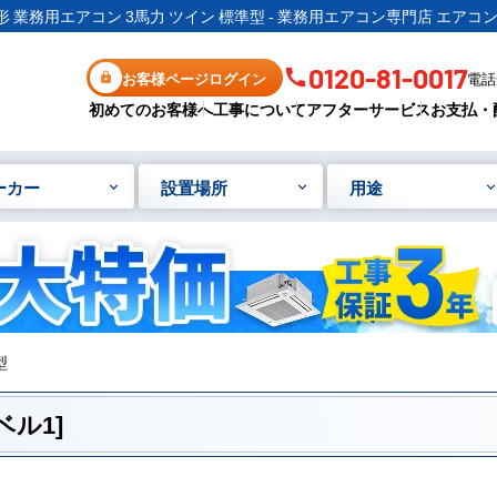
 業務用エアコン 3馬力 ツイン 標準型 - 業務用エアコン専門店 エアコ
0120-81-0017
お客様ページログイン
電話受
初めてのお客様へ
工事について
アフターサービス
お支払・
ーカー
設置場所
用途
型
ベル1]