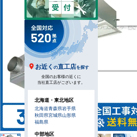
お近く
直工店
の
を探す
全国のお客様の近くに
当社直工店がございます。
北海道・東北地区
北海道
青森県
岩手県
秋田県
宮城県
山形県
福島県
中部地区