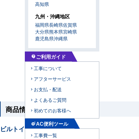
高知県
九州・沖縄地区
福岡県
長崎県
佐賀県
大分県
熊本県
宮崎県
鹿児島県
沖縄県
ご利用ガイド
contact_support
工事について
アフターサービス
お支払・配送
よくあるご質問
商品情報
初めてのお客様へ
AC便利ツール
settings_suggest
ビルトイン形エアコンの特長
工事費一覧