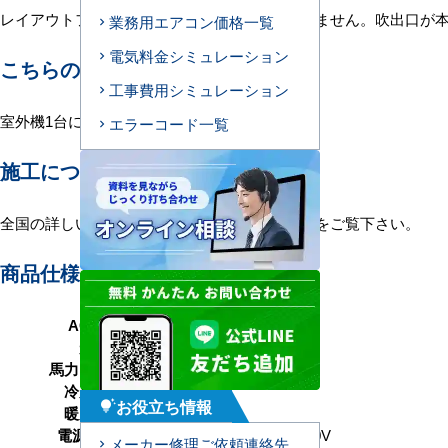
レイアウトフリーで照明や換気装置に左右されません。吹出口が本
業務用エアコン価格一覧
電気料金シミュレーション
こちらの機種について
工事費用シミュレーション
室外機1台に室内機2台を接続する1対2構成。
エラーコード一覧
施工について
全国の詳しい施工エリアに関しましては
こちら
をご覧下さい。
商品仕様＜参考例＞
AC型番
B80-H2
形状
ビルトイン形
馬力（能力）
3馬力 P80形
冷房能力
7.1（1.5～8.0） kW
お役立ち情報
tips_and_updates
暖房能力
7.1（1.5～9.0） kW
電源タイプ
単相200V／三相200V
メーカー修理ご依頼連絡先