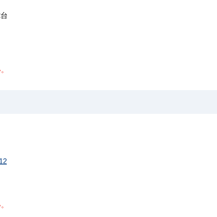
×2台
い。
12
い。