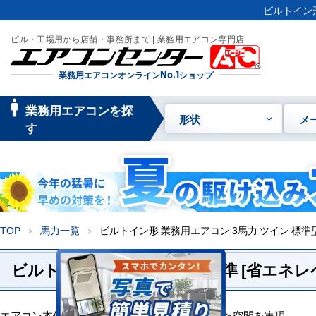
ビルトイン形
ビル・工場用から店舗・事務所まで | 業務用エアコン専門店
業務用エアコンオンライン
No.1
ショップ
manage_searc
業務用エアコンを探
形状
メ
h
す
TOP
馬力一覧
ビルトイン形 業務用エアコン 3馬力 ツイン 標準
chevron_right
chevron_right
ビルトイン形 3馬力 ツイン 標準 [省エネレ
エアコン本体の存在を感じさせない、洗練された空間を実現。