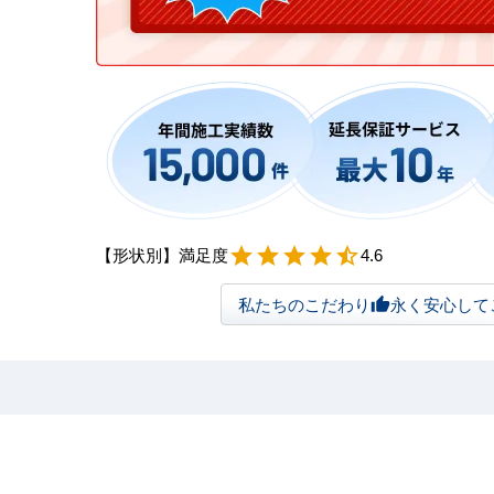
【形状別】満足度
star
star
star
star
star_half
4.6
私たちのこだわり
永く安心して
thumb_up