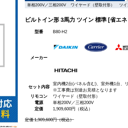
単相200V／三相200V
ワイヤード（壁取付形）
ツイ
ビルトイン形 3馬力 ツイン 標準 [省エネ
型番
B80-H2
メーカー
室内機2台(パネル含む)、室外機1台、
セット内容
※工事費は別途お見積となります
リモコン
ワイヤード（壁取付形）
電源
単相200V／三相200V
定価
1,909,600円（税込）
定価 1,909,600円（税込）