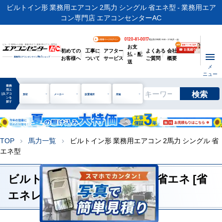
ビルトイン形 業務用エアコン 2馬力 シングル 省エネ型 - 業務用エア
コン専門店 エアコンセンターAC
0120-81-0017
お客様ページログイン
電話受付時間 / 9:00～17:30(月～金)
お支
ビル・工場用から店舗・事務所まで | 業務用エアコン専門店
初めての
工事に
アフター
よくある
会社
払・配
お客様へ
ついて
サービス
ご質問
概要
業務用エアコンオンライン
No.1
ショップ
送
メ
ニュー
業務
用エ
検索
manage_search
アコ
形状
メーカー
設置場所
用途
ンを
探す
TOP
馬力一覧
ビルトイン形 業務用エアコン 2馬力 シングル 省
chevron_right
chevron_right
エネ型
ビルトイン形 2馬力 シングル 省エネ [省
エネレベル2]