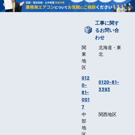
工事に関す
るお問い合
わせ
関
北海道・東
東
北
地
区
012
0120-81-
0-
3393
81-
001
7
中
関西地区
部
地
区