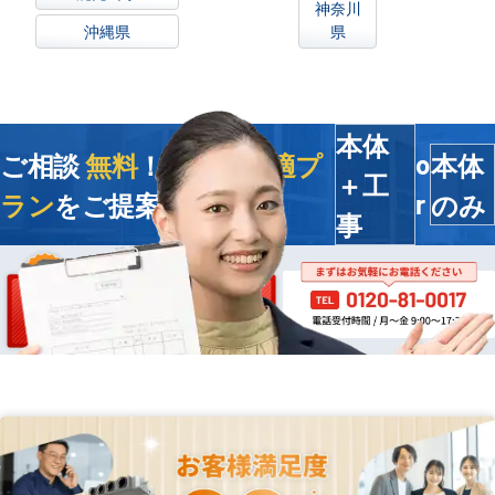
神奈川
沖縄県
県
本体
ご相談
無料
！今すぐ
最適プ
本体
o
＋工
ラン
をご提案します
のみ
r
事