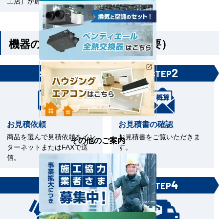
工店）が施工いたします。
機器のみご購入の方（工事不要）
1
2
STEP
STEP
お見積依頼
お見積書の確認
商品を選んで見積依頼をイン
お見積書をご覧いただきま
その他のご案内
ターネットまたはFAXで送
す。
信。
3
4
STEP
STEP