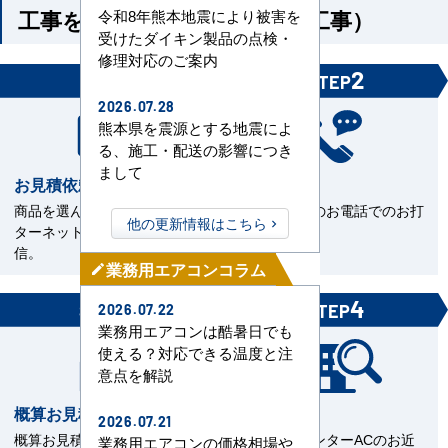
工事を依頼される方（機器＋工事）
令和8年熊本地震により被害を
受けたダイキン製品の点検・
修理対応のご案内
1
2
STEP
STEP
2026.07.28
熊本県を震源とする地震によ
る、施工・配送の影響につき
まして
お見積依頼
お打合せ
商品を選んで見積依頼をイン
当社担当とのお電話でのお打
他の更新情報はこちら
ターネットまたはFAXで送
合せ。
信。
業務用エアコンコラム
mode_edit
3
4
STEP
STEP
2026.07.22
業務用エアコンは酷暑日でも
使える？対応できる温度と注
意点を解説
概算お見積書を確認
現場下見
2026.07.21
概算お見積をご覧いただきご
エアコンセンターACのお近
業務用エアコンの価格相場や