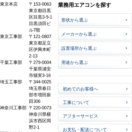
東京本店
〒153-0063
業務用エアコンを探す
東京都目黒
区目黒3-9-1
形状から選ぶ
目黒須田ビ
ル7階
メーカーから選ぶ
東京工事部
〒121-0807
東京都足立
設置場所から選ぶ
区伊興本町
2-13
千葉工事部
〒279-0004
用途から選ぶ
千葉県浦安
市猫実3-16
埼玉工事部
〒344-0025
埼玉県春日
初めてのお客様へ
部市増田新
田306
工事について
神奈川工事部
〒220-0073
神奈川県横
アフターサービス
浜市西区岡
野2-1
お支払・配送について