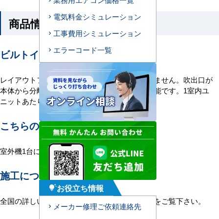
電気料金シミュレーション
商品情報
工事費用シミュレーション
エラーコード一覧
ビルトイン形エアコンの特長
レイアウトフリーで照明や換気装置に左右されません。吹出口が
本体から分離しているので、変形の室に設置可能です。1室内ユ
ニットあたり吹出し口は2～4個設置できます。
こちらの機種について
室外機1台に室内機1台を接続する1対1構成。
施工について
お役立ち情報
tips_and_updates
全国の詳しい施工エリアに関しましては
こちら
をご覧下さい。
メーカー修理ご依頼連絡先