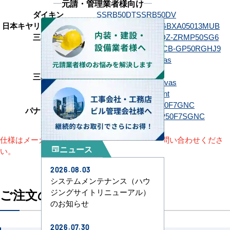
元請・管理業者様向け
ダイキン
SSRB50DT
SSRB50DV
日本キヤリア（旧：東芝）
GBXA05013JMUB
GBXA05013MUB
三菱電機
PDZ-ZRMP50G6
PDZ-ZRMP50SG6
日立
RCB-GP50RGH9
RCB-GP50RGHJ9
FDRZ506H6S-canvas
FDRZ506H6S-silent
三菱重工
FDRZ506HK6S-canvas
FDRZ506HK6S-silent
PA-P50F7GC
PA-P50F7GNC
パナソニック
PA-P50F7SGC
PA-P50F7SGNC
仕様はメーカーによって異なります。詳細はお問い合わせくださ
ニュース
newspaper
い。
2026.08.03
システムメンテナンス（ハウ
ご注文の流れ
ジングサイトリニューアル）
のお知らせ
2026.07.30