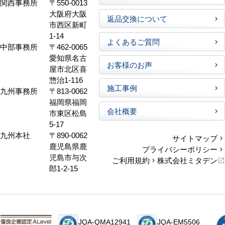
関西事務所
〒550-0013
大阪府大阪
返品交換について
市西区新町
1-14
よくあるご質問
中部事務所
〒462-0065
愛知県名古
お客様のお声
屋市北区喜
惣治1-116
施工事例
九州事務所
〒813-0062
福岡県福岡
会社概要
市東区松島
5-17
九州本社
〒890-0062
サイトマップ
鹿児島県鹿
プライバシーポリシー
児島市与次
ご利用規約
株式会社ミタデン
郎1-2-15
JQA-QMA12941
JQA-EM5506