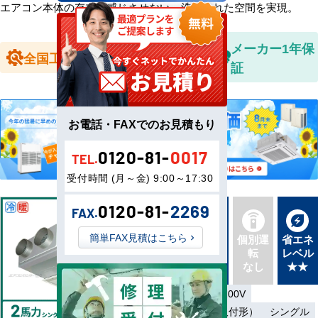
エアコン本体の存在を感じさせない、洗練された空間を実現。
全国送料無
メーカー1年保
全国工事対応
料
証
お電話・FAXでのお見積もり
0120-81-
0017
TEL.
受付時間 (月～金) 9:00～17:30
0120-81-
2269
FAX.
新品直
簡単FAX見積はこちら
同機種
個別運
省エネ
送
タイプ
転
レベル
最新機
別あり
なし
★★
種
単相200V／三相200V
ワイヤード（壁取付形）
シングル