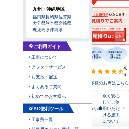
九州・沖縄地区
福岡県
長崎県
佐賀県
大分県
熊本県
宮崎県
鹿児島県
沖縄県
ご利用ガイド
contact_support
工事について
アフターサービス
【形状別】満足
4.
star
star
star
star
star_half
度
6
お支払・配送
お客様のお声はこちら
よくあるご質問
永く安心
初めてのお客様へ
してご使
AC便利ツール
私たちのこだわり
用いただ
thumb_up
settings_suggest
ける施工
工事費一覧
について
業務用エアコン価格一覧