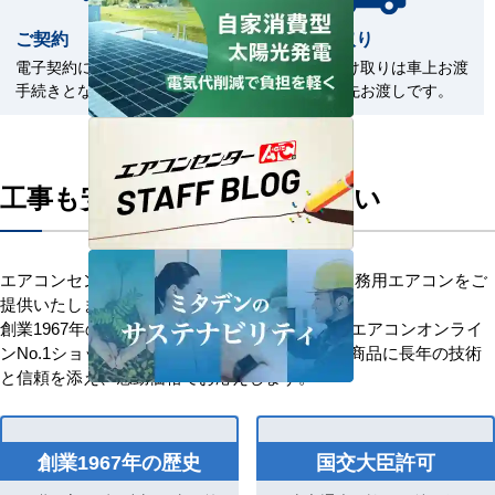
ご契約
商品の受取り
電子契約による契約締結のお
商品のお受け取りは車上お渡
手続きとなります。
しまたは軒先お渡しです。
工事も安心してお任せください
エアコンセンターACはお客様に安心を添えて業務用エアコンをご
提供いたします。
創業1967年の歴史を持つ、信頼と安心の業務用エアコンオンライ
ンNo.1ショップです。「お客様を大切に」優良商品に長年の技術
と信頼を添え、感動価格でお応えします。
創業1967年の歴史
国交大臣許可