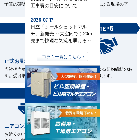
予算の確認。
くの直工店による現場の下
工事費の目安について
見。
2026.07.17
日立「クールショットマル
5
6
STEP
STEP
チ」新発売 ～大空間でも20m
先まで快適な気流を届ける～
コラム一覧はこちら
正式お見積書の確認
ご契約
当社担当者から正式お見積書
電子契約による契約締結のお
をお受け取下さい。
手続きとなります。
7
STEP
エアコン取付工事
お近くの当社指定工事店（直