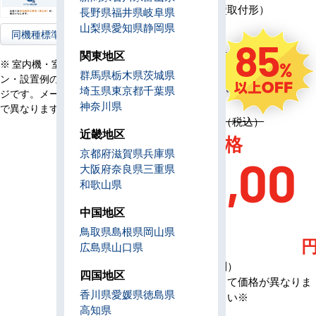
モ
ワイヤード（壁取付形）
長野県
福井県
岐阜県
コ
山梨県
愛知県
静岡県
ン
同機種標準型へ
85
電
関東地区
単相200V／三相200V
源
※ 室内機・室外機・リモコ
群馬県
栃木県
茨城県
ン・設置例の画像はイメー
定
1,393,700円（税込）
埼玉県
東京都
千葉県
ジです。メーカー、機種等
価
神奈川県
で異なります。
定価 1,393,700円（税込）
近畿地区
AC特別価格
京都府
滋賀県
兵庫県
209,00
大阪府
奈良県
三重県
和歌山県
0
中国地区
鳥取県
島根県
岡山県
広島県
山口県
（税込・工事費別）
四国地区
※メーカーによって価格が異なりま
香川県
愛媛県
徳島県
す、お問合せ下さい※
高知県