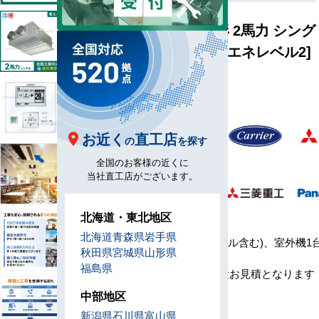
ビルトイン形 2馬力 シング
ル 省エネ [省エネレベル2]
型
B50-S1
番
お近く
直工店
メ
の
を探す
ー
全国のお客様の近くに
カ
当社直工店がございます。
ー
北海道・東北地区
セ
北海道
青森県
岩手県
ッ
室内機1台(パネル含む)、室外機1
秋田県
宮城県
山形県
ト
コン1台
福島県
内
※工事費は別途お見積となります
容
中部地区
リ
新潟県
石川県
富山県