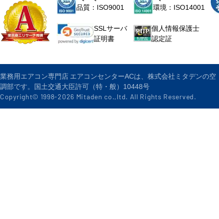
品質：ISO9001
環境：ISO14001
個人情報保護士
SSLサーバ
認定証
証明書
業務用エアコン専門店 エアコンセンターACは、株式会社ミタデンの空
調部です。国土交通大臣許可（特・般）10448号
Copyright© 1998-
2026
Mitaden co.,ltd. All Rights Reserved.