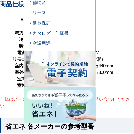
補助金
商品仕様＜参考例＞
リース
AC型番
B50-S1
延長保証
形状
ビルトイン形
馬力（能力）
2馬力 P50形
カタログ・仕様書
冷房能力
4.5（1.6～5.0） kW
空調用語
暖房能力
5.0（2.0～6.3） kW
電源タイプ
単相200V／三相200V
リモコンタイプ
ワイヤード（壁取付形）
室内機サイズ
高さ325×幅850×奥行440mm
室外機サイズ
高さ629×幅799×奥行300mm
室内機重量
27+4(kg)
室外機重量
42kg
仕様はメーカーによって異なります。詳細はお問い合わせくださ
い。
省エネ 各メーカーの参考型番