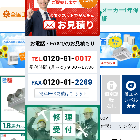
全国送料無
メーカー1年保
全国工事対応
料
証
お電話・FAXでのお見積もり
0120-81-
0017
TEL.
受付時間 (月～金) 9:00～17:30
0120-81-
2269
FAX.
新品直
簡単FAX見積はこちら
同機種
個別運
省エネ
送
タイプ
転
レベル
最新機
別あり
なし
★★
種
単相200V／三相200V
ワイヤード（壁取付形）
シングル