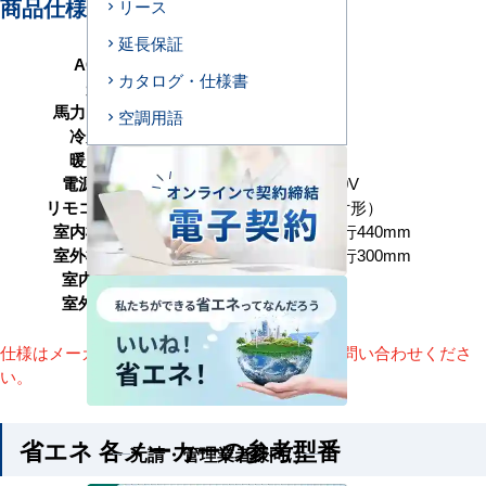
商品仕様＜参考例＞
リース
延長保証
AC型番
B45-S1
カタログ・仕様書
形状
ビルトイン形
馬力（能力）
1.8馬力 P45形
空調用語
冷房能力
4.0（1.6～4.5） kW
暖房能力
4.5（1.8～5.9） kW
電源タイプ
単相200V／三相200V
リモコンタイプ
ワイヤード（壁取付形）
室内機サイズ
高さ325×幅850×奥行440mm
室外機サイズ
高さ629×幅799×奥行300mm
室内機重量
27+4(kg)
室外機重量
44kg
仕様はメーカーによって異なります。詳細はお問い合わせくださ
い。
省エネ 各メーカーの参考型番
元請・管理業者様向け