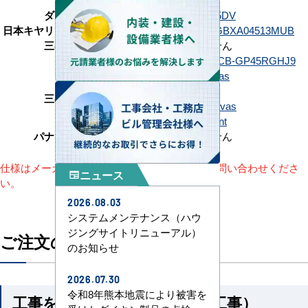
ダイキン
SSRB45DT
SSRB45DV
日本キヤリア（旧：東芝）
GBXA04513JMUB
GBXA04513MUB
三菱電機
該当機種がありません
日立
RCB-GP45RGH9
RCB-GP45RGHJ9
FDRZ456H6S-canvas
FDRZ456H6S-silent
三菱重工
FDRZ456HK6S-canvas
FDRZ456HK6S-silent
パナソニック
該当機種がありません
仕様はメーカーによって異なります。詳細はお問い合わせくださ
ニュース
newspaper
い。
2026.08.03
システムメンテナンス（ハウ
ジングサイトリニューアル）
ご注文の流れ
のお知らせ
2026.07.30
令和8年熊本地震により被害を
工事を依頼される方（機器＋工事）