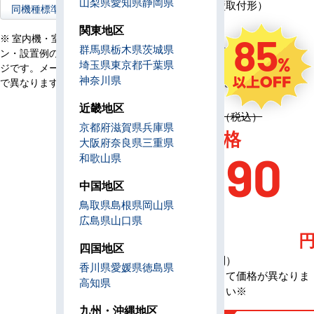
山梨県
愛知県
静岡県
ワイヤード（壁取付形）
同機種標準型へ
コ
ン
関東地区
85
※ 室内機・室外機・リモコ
電
群馬県
栃木県
茨城県
単相200V／三相200V
ン・設置例の画像はイメー
源
埼玉県
東京都
千葉県
ジです。メーカー、機種等
定
神奈川県
1,381,600円（税込）
で異なります。
価
近畿地区
定価 1,381,600円（税込）
京都府
滋賀県
兵庫県
AC特別価格
大阪府
奈良県
三重県
196,90
和歌山県
中国地区
0
鳥取県
島根県
岡山県
広島県
山口県
四国地区
（税込・工事費別）
香川県
愛媛県
徳島県
※メーカーによって価格が異なりま
高知県
す、お問合せ下さい※
九州・沖縄地区