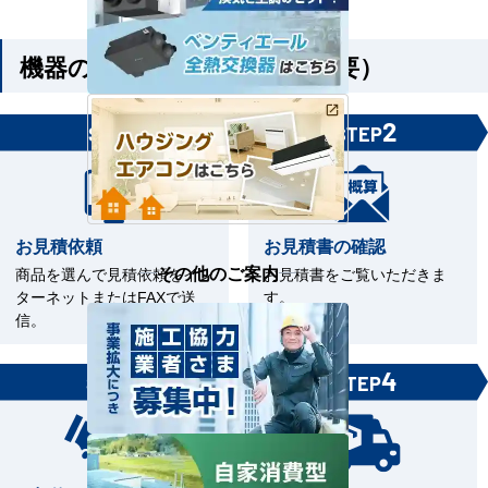
機器のみご購入の方（工事不要）
1
2
STEP
STEP
お見積依頼
お見積書の確認
その他のご案内
商品を選んで見積依頼をイン
お見積書をご覧いただきま
ターネットまたはFAXで送
す。
信。
3
4
STEP
STEP