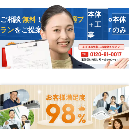
本体
ご相談
無料
！今すぐ
最適プ
本体
o
＋工
ラン
をご提案します
のみ
r
事