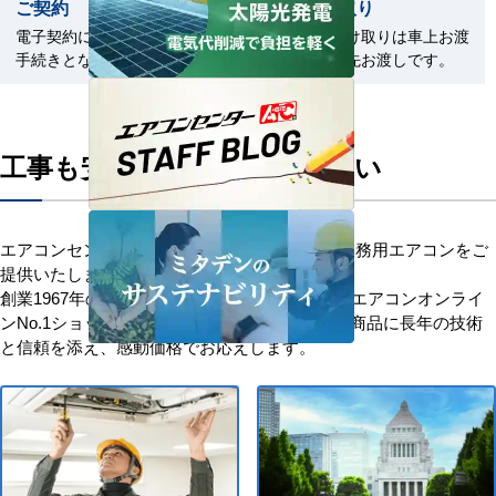
ご契約
商品の受取り
電子契約による契約締結のお
商品のお受け取りは車上お渡
手続きとなります。
しまたは軒先お渡しです。
工事も安心してお任せください
エアコンセンターACはお客様に安心を添えて業務用エアコンをご
提供いたします。
創業1967年の歴史を持つ、信頼と安心の業務用エアコンオンライ
ンNo.1ショップです。「お客様を大切に」優良商品に長年の技術
と信頼を添え、感動価格でお応えします。