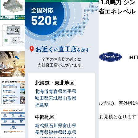
ビルトイン形 1.8馬力 シン
グル 省エネ [省エネレベル
2]
型
B45-S1
番
お近く
直工店
の
を探す
メ
全国のお客様の近くに
ー
当社直工店がございます。
カ
ー
北海道・東北地区
北海道
青森県
岩手県
セ
秋田県
宮城県
山形県
ッ
室内機1台(パネル含む)、室外機1
福島県
ト
コン1台
内
※工事費は別途お見積となります
中部地区
容
新潟県
石川県
富山県
リ
長野県
福井県
岐阜県
モ