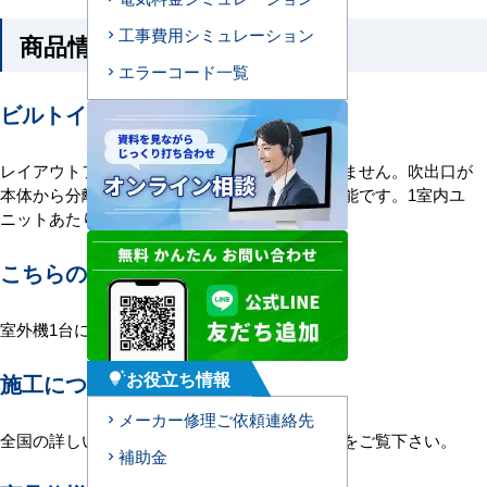
工事費用シミュレーション
商品情報
エラーコード一覧
ビルトイン形エアコンの特長
レイアウトフリーで照明や換気装置に左右されません。吹出口が
本体から分離しているので、変形の室に設置可能です。1室内ユ
ニットあたり吹出し口は2～4個設置できます。
こちらの機種について
室外機1台に室内機1台を接続する1対1構成。
お役立ち情報
施工について
tips_and_updates
メーカー修理ご依頼連絡先
全国の詳しい施工エリアに関しましては
こちら
をご覧下さい。
補助金