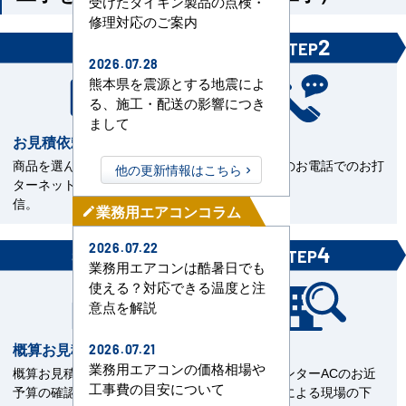
受けたダイキン製品の点検・
修理対応のご案内
1
2
STEP
STEP
2026.07.28
熊本県を震源とする地震によ
る、施工・配送の影響につき
まして
お見積依頼
お打合せ
商品を選んで見積依頼をイン
当社担当とのお電話でのお打
他の更新情報はこちら
ターネットまたはFAXで送
合せ。
信。
業務用エアコンコラム
mode_edit
2026.07.22
3
4
STEP
STEP
業務用エアコンは酷暑日でも
使える？対応できる温度と注
意点を解説
概算お見積書を確認
現場下見
2026.07.21
業務用エアコンの価格相場や
概算お見積をご覧いただきご
エアコンセンターACのお近
工事費の目安について
予算の確認。
くの直工店による現場の下