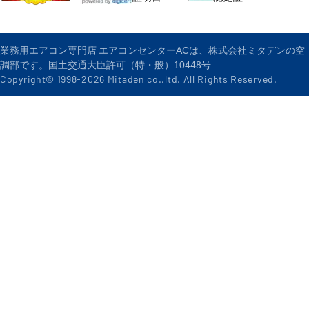
業務用エアコン専門店 エアコンセンターACは、株式会社ミタデンの空
調部です。国土交通大臣許可（特・般）10448号
Copyright© 1998-
2026
Mitaden co.,ltd. All Rights Reserved.