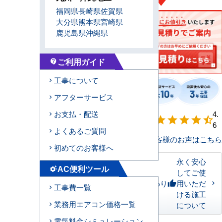
福岡県
長崎県
佐賀県
大分県
熊本県
宮崎県
鹿児島県
沖縄県
ご利用ガイド
contact_support
工事について
アフターサービス
【形状別】満足
4.
お支払・配送
star
star
star
star
star_half
度
6
よくあるご質問
お客様のお声はこちら
初めてのお客様へ
永く安心
AC便利ツール
settings_suggest
してご使
私たちのこだわり
用いただ
thumb_up
工事費一覧
ける施工
業務用エアコン価格一覧
について
電気料金シミュレーション