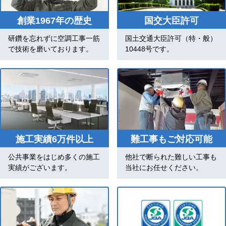
創業1967年の歴史
国交大臣許可
研鑽を忘れずに空調工事一筋
国土交通大臣許可（特・般）
で技術を磨いております。
10448号です。
施工実績6万件以上
難工事もご対応可能
公共事業をはじめ多くの施工
他社で断られた難しい工事も
実績がございます。
当社にお任せください。