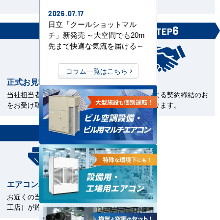
見。
2026.07.17
日立「クールショットマル
5
6
STEP
STEP
チ」新発売 ～大空間でも20m
先まで快適な気流を届ける～
コラム一覧はこちら
正式お見積書の確認
ご契約
当社担当者から正式お見積書
電子契約による契約締結のお
をお受け取下さい。
手続きとなります。
7
STEP
エアコン取付工事
お近くの当社指定工事店（直
工店）が施工いたします。