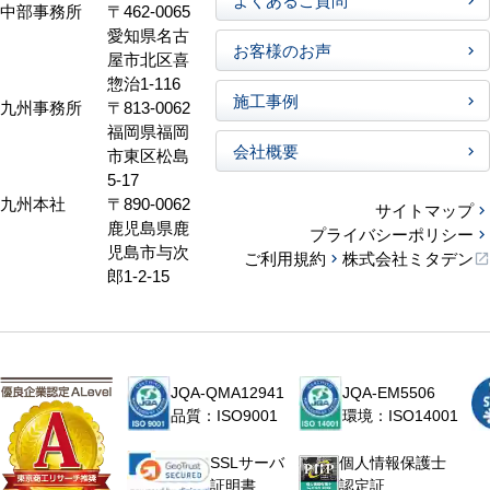
中部事務所
〒462-0065
愛知県名古
お客様のお声
屋市北区喜
惣治1-116
施工事例
九州事務所
〒813-0062
福岡県福岡
会社概要
市東区松島
5-17
九州本社
〒890-0062
サイトマップ
鹿児島県鹿
プライバシーポリシー
児島市与次
ご利用規約
株式会社ミタデン
郎1-2-15
JQA-QMA12941
JQA-EM5506
品質：ISO9001
環境：ISO14001
個人情報保護士
SSLサーバ
認定証
証明書