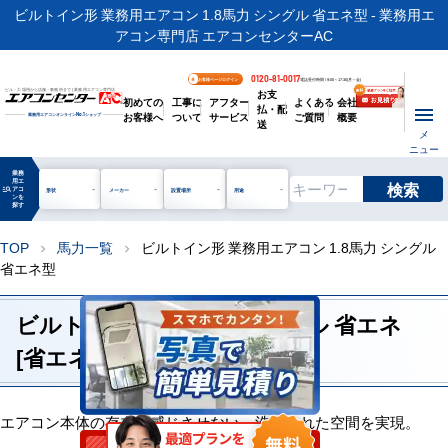
ビルトイン形 業務用エアコン 1.8馬力 シングル 省エネ型 - 業務用エ
アコン専門店 エアコンセンターAC
0120-81-0017
お客様ページログイン
電話受付時間 / 9:00～17:30(月～金)
お支
ビル・工場用から店舗・事務所まで | 業務用エアコン専門店
初めての
工事に
アフター
よくある
会社
払・配
お客様へ
ついて
サービス
ご質問
概要
業務用エアコンオンライン
No.1
ショップ
送
メ
ニュー
業務
用エ
検索
manage_search
アコ
形状
メーカー
設置場所
用途
ンを
探す
TOP
馬力一覧
ビルトイン形 業務用エアコン 1.8馬力 シングル
chevron_right
chevron_right
省エネ型
ビルトイン形 1.8馬力 シングル 省エネ
[省エネレベル2]
エアコン本体の存在を感じさせない、洗練された空間を実現。