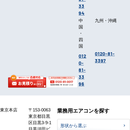
33
94
中
九州・沖縄
国
・
四
国
0120-81-
012
3397
0-
81-
33
96
東京本店
〒153-0063
業務用エアコンを探す
東京都目黒
区目黒3-9-1
形状から選ぶ
目黒須田ビ