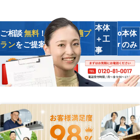
本体
ご相談
無料
！今すぐ
最適プ
本体
o
＋工
ラン
をご提案します
のみ
r
事