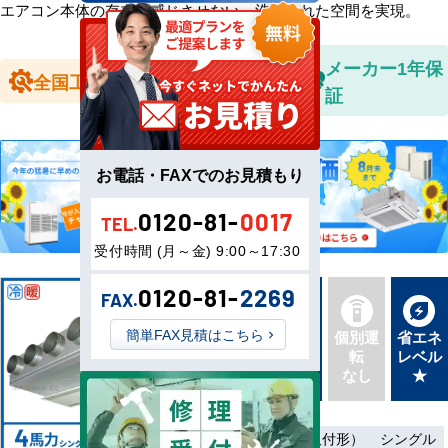
エアコン本体の存在を感じさせない、洗練された空間を実現。
全国送料無
メーカー1年保
全国工事対応
料
証
お電話・FAXでのお見積もり
0120-81-
0017
TEL.
受付時間 (月～金) 9:00～17:30
0120-81-
2269
FAX.
新品直
簡単FAX見積はこちら
同機種
個別運
省エネ
送
タイプ
転
レベル
最新機
別あり
なし
★
種
三相200V
ワイヤード（壁取付形）
シングル