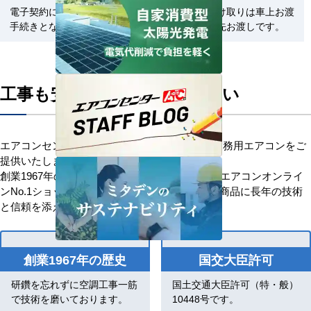
電子契約による契約締結のお
商品のお受け取りは車上お渡
手続きとなります。
しまたは軒先お渡しです。
工事も安心してお任せください
エアコンセンターACはお客様に安心を添えて業務用エアコンをご
提供いたします。
創業1967年の歴史を持つ、信頼と安心の業務用エアコンオンライ
ンNo.1ショップです。「お客様を大切に」優良商品に長年の技術
と信頼を添え、感動価格でお応えします。
創業1967年の歴史
国交大臣許可
研鑽を忘れずに空調工事一筋
国土交通大臣許可（特・般）
で技術を磨いております。
10448号です。