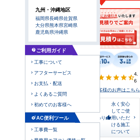
九州・沖縄地区
福岡県
長崎県
佐賀県
大分県
熊本県
宮崎県
鹿児島県
沖縄県
ご利用ガイド
contact_support
工事について
アフターサービス
【形状別】満足
4.
star
star
star
star
star_half
度
6
お支払・配送
お客様のお声はこちら
よくあるご質問
永く安心
初めてのお客様へ
してご使
AC便利ツール
私たちのこだわり
用いただ
thumb_up
settings_suggest
ける施工
工事費一覧
について
業務用エアコン価格一覧