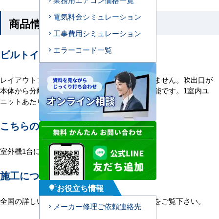
電気料金シミュレーション
商品情報
工事費用シミュレーション
エラーコード一覧
ビルトイン形エアコンの特長
レイアウトフリーで照明や換気装置に左右されません。吹出口が
本体から分離しているので、変形の室に設置可能です。1室内ユ
ニットあたり吹出し口は2～4個設置できます。
こちらの機種について
室外機1台に室内機1台を接続する1対1構成。
施工について
お役立ち情報
tips_and_updates
全国の詳しい施工エリアに関しましては
こちら
をご覧下さい。
メーカー修理ご依頼連絡先