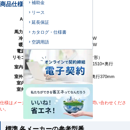
補助金
商品仕様＜参考例＞
リース
AC型番
B112-H1
延長保証
形状
ビルトイン形
馬力（能力）
4馬力 P112形
カタログ・仕様書
冷房能力
10.0（2.2～11.2） kW
空調用語
暖房能力
10.0（2.2～12.5） kW
電源タイプ
三相200V
リモコンタイプ
ワイヤード（壁取付形）
高さ275（＋9）×幅1510×奥行
室内機サイズ
925mm
室外機サイズ
高さ1050×幅1010×奥行370mm
室内機重量
45+5(kg)
室外機重量
76kg
仕様はメーカーによって異なります。詳細はお問い合わせくださ
い。
標準 各メーカーの参考型番