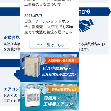
工事費の目安について
5
6
STEP
STEP
2026.07.17
日立「クールショットマル
チ」新発売 ～大空間でも20m
先まで快適な気流を届ける～
正式お見積書の確認
ご契約
当社担当者から正式お見積書
電子契約による契約締結のお
コラム一覧はこちら
をお受け取下さい。
手続きとなります。
7
STEP
エアコン取付工事
お近くの当社指定工事店（直
工店）が施工いたします。