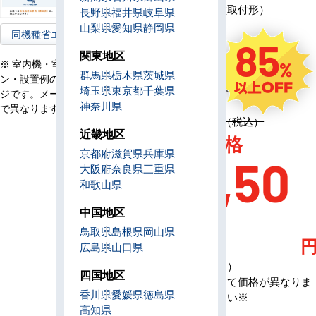
モ
ワイヤード（壁取付形）
長野県
福井県
岐阜県
コ
山梨県
愛知県
静岡県
ン
同機種省エネ型へ
85
電
関東地区
三相200V
源
※ 室内機・室外機・リモコ
群馬県
栃木県
茨城県
ン・設置例の画像はイメー
定
1,755,600円（税込）
埼玉県
東京都
千葉県
ジです。メーカー、機種等
価
神奈川県
で異なります。
定価 1,755,600円（税込）
近畿地区
AC特別価格
京都府
滋賀県
兵庫県
247,50
大阪府
奈良県
三重県
和歌山県
0
中国地区
鳥取県
島根県
岡山県
広島県
山口県
（税込・工事費別）
四国地区
※メーカーによって価格が異なりま
香川県
愛媛県
徳島県
す、お問合せ下さい※
高知県