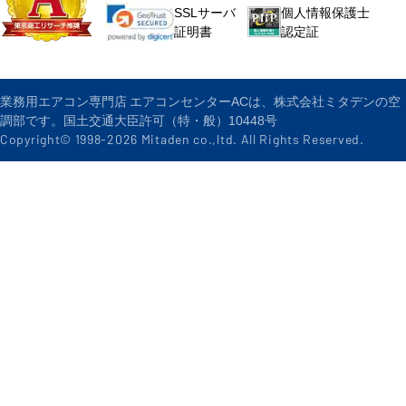
個人情報保護士
SSLサーバ
認定証
証明書
業務用エアコン専門店 エアコンセンターACは、株式会社ミタデンの空
調部です。国土交通大臣許可（特・般）10448号
Copyright© 1998-
2026
Mitaden co.,ltd. All Rights Reserved.