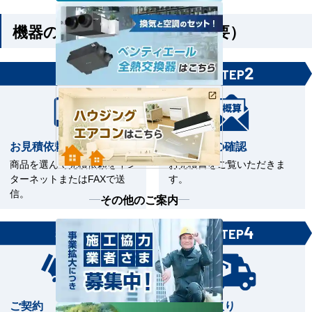
機器のみご購入の方（工事不要）
1
2
STEP
STEP
お見積依頼
お見積書の確認
商品を選んで見積依頼をイン
お見積書をご覧いただきま
ターネットまたはFAXで送
す。
信。
その他のご案内
3
4
STEP
STEP
ご契約
商品の受取り