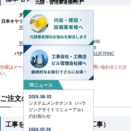
元請・管理業者様向け
ダイキン
SZRB112C
日本キヤリア（旧：東芝）
GBSA11214MUB
三菱電機
PDZ-ERMP112G6
日立
RCB-GP112RSH12
FDRV1126H6S-canvas
三菱重工
FDRV1126H6S-silent
パナソニック
PA-P112F7HC
PA-P112F7HNC
仕様はメーカーによって異なります。詳細はお問い合わせくださ
い。
ニュース
newspaper
ご注文の流れ
2026.08.03
システムメンテナンス（ハウ
ジングサイトリニューアル）
のお知らせ
工事を依頼される方（機器＋工事）
2026.07.30