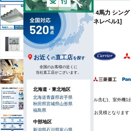
ビルトイン形 4馬力 シング
ル 標準 [省エネレベル1]
型
B112-H1
番
お近く
直工店
メ
の
を探す
ー
全国のお客様の近くに
カ
当社直工店がございます。
ー
北海道・東北地区
セ
北海道
青森県
岩手県
ッ
室内機1台(パネル含む)、室外機1
秋田県
宮城県
山形県
ト
コン1台
福島県
内
※工事費は別途お見積となります
容
中部地区
リ
新潟県
石川県
富山県