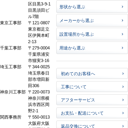
区目黒3-9-1
形状から選ぶ
目黒須田ビ
ル7階
メーカーから選ぶ
東京工事部
〒121-0807
東京都足立
設置場所から選ぶ
区伊興本町
2-13
千葉工事部
〒279-0004
用途から選ぶ
千葉県浦安
市猫実3-16
埼玉工事部
〒344-0025
埼玉県春日
初めてのお客様へ
部市増田新
田306
工事について
神奈川工事部
〒220-0073
神奈川県横
アフターサービス
浜市西区岡
野2-1
お支払・配送について
関西事務所
〒550-0013
大阪府大阪
返品交換について