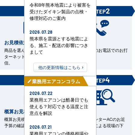
令和8年熊本地震により被害を
1
2
STEP
STEP
受けたダイキン製品の点検・
修理対応のご案内
2026.07.28
熊本県を震源とする地震によ
お見積依頼
お打合せ
る、施工・配送の影響につき
商品を選んで見積依頼をイン
当社担当とのお電話でのお打
まして
ターネットまたはFAXで送
合せ。
信。
他の更新情報はこちら
3
4
STEP
STEP
業務用エアコンコラム
mode_edit
2026.07.22
業務用エアコンは酷暑日でも
使える？対応できる温度と注
概算お見積書を確認
現場下見
意点を解説
概算お見積をご覧いただきご
エアコンセンターACのお近
予算の確認。
くの直工店による現場の下
2026.07.21
見。
業務用エアコンの価格相場や