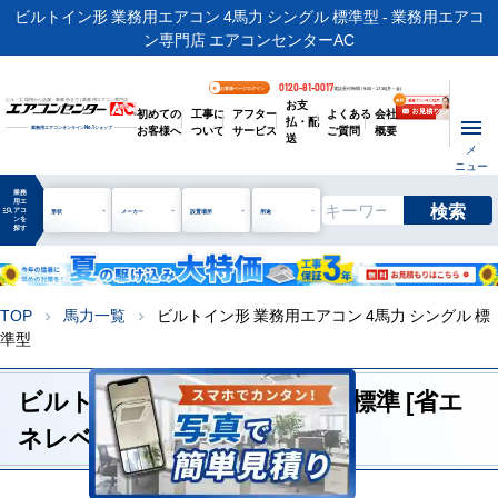
ビルトイン形 業務用エアコン 4馬力 シングル 標準型 - 業務用エアコ
ン専門店 エアコンセンターAC
0120-81-0017
お客様ページログイン
電話受付時間 / 9:00～17:30(月～金)
お支
ビル・工場用から店舗・事務所まで | 業務用エアコン専門店
初めての
工事に
アフター
よくある
会社
払・配
お客様へ
ついて
サービス
ご質問
概要
業務用エアコンオンライン
No.1
ショップ
送
メ
ニュー
業務
用エ
検索
manage_search
アコ
形状
メーカー
設置場所
用途
ンを
探す
TOP
馬力一覧
ビルトイン形 業務用エアコン 4馬力 シングル 標
chevron_right
chevron_right
準型
ビルトイン形 4馬力 シングル 標準 [省エ
ネレベル1]