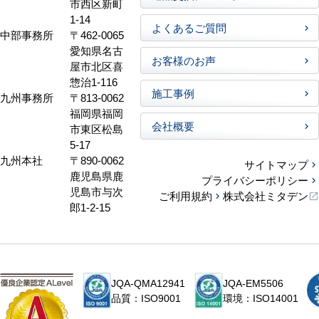
市西区新町
1-14
よくあるご質問
中部事務所
〒462-0065
愛知県名古
お客様のお声
屋市北区喜
惣治1-116
施工事例
九州事務所
〒813-0062
福岡県福岡
会社概要
市東区松島
5-17
九州本社
〒890-0062
サイトマップ
鹿児島県鹿
プライバシーポリシー
児島市与次
ご利用規約
株式会社ミタデン
郎1-2-15
JQA-QMA12941
JQA-EM5506
品質：ISO9001
環境：ISO14001