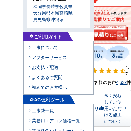
福岡県
長崎県
佐賀県
大分県
熊本県
宮崎県
鹿児島県
沖縄県
ご利用ガイド
contact_support
工事について
アフターサービス
【形状別】満足
4.
お支払・配送
star
star
star
star
star_half
度
7
よくあるご質問
お客様のお声
4,622
件
初めてのお客様へ
永く安心
AC便利ツール
settings_suggest
してご使
私たちのこだわり
用いただ
thumb_up
工事費一覧
ける施工
業務用エアコン価格一覧
について
電気料金シミュレーション