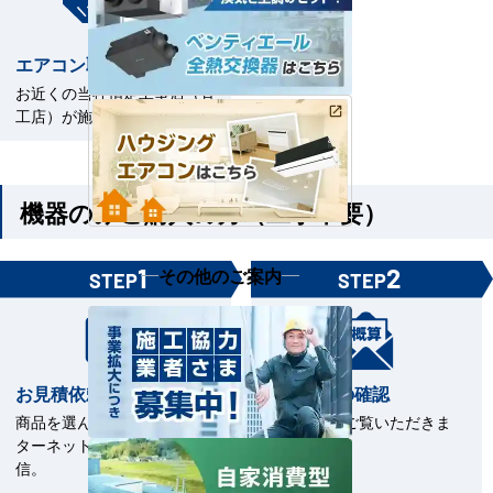
エアコン取付工事
お近くの当社指定工事店（直
工店）が施工いたします。
機器のみご購入の方（工事不要）
1
2
その他のご案内
STEP
STEP
お見積依頼
お見積書の確認
商品を選んで見積依頼をイン
お見積書をご覧いただきま
ターネットまたはFAXで送
す。
信。