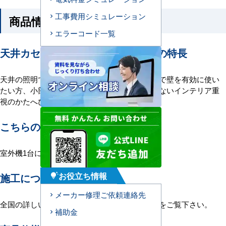
工事費用シミュレーション
商品情報
エラーコード一覧
天井カセット形4方向吹出エアコンの特長
天井の照明でスペースの無い方、ミニショップで壁を有効に使い
たい方、小部屋なのでエアコンを目立たせたくないインテリア重
視のかたへぴったり。
こちらの機種について
室外機1台に室内機1台を接続する1対1構成。
お役立ち情報
施工について
tips_and_updates
メーカー修理ご依頼連絡先
全国の詳しい施工エリアに関しましては
こちら
をご覧下さい。
補助金