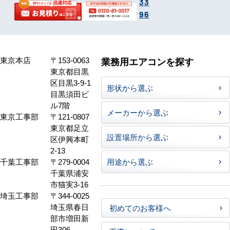
33
96
東京本店
〒153-0063
業務用エアコンを探す
東京都目黒
区目黒3-9-1
形状から選ぶ
目黒須田ビ
ル7階
メーカーから選ぶ
東京工事部
〒121-0807
東京都足立
設置場所から選ぶ
区伊興本町
2-13
千葉工事部
〒279-0004
用途から選ぶ
千葉県浦安
市猫実3-16
埼玉工事部
〒344-0025
埼玉県春日
初めてのお客様へ
部市増田新
田306