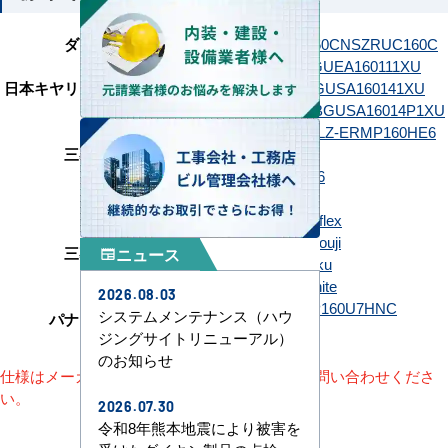
ダイキン
SZRC160C
SZRC160CN
SZRUC160C
GUEA160111MUB
GUEA160111XU
日本キヤリア（旧：東芝）
GUSA160141MUB
GUSA160141XU
GUSA16014P1MUB
GUSA16014P1XU
PLZ-ERMP160H6
PLZ-ERMP160HE6
三菱電機
PLZ-ERMP160HL6
PLZ-ERMP160HLE6
日立
RCI-GP160RSH12
FDTV1606H6SA-airflex
FDTV1606H6SA-osouji
三菱重工
ニュース
newspaper
FDTV1606H6SA-raku
FDTV1606H6SA-white
2026.08.03
PA-P160U7HC
PA-P160U7HNC
システムメンテナンス（ハウ
パナソニック
PA-P160U7HNCX
ジングサイトリニューアル）
のお知らせ
仕様はメーカーによって異なります。詳細はお問い合わせくださ
い。
2026.07.30
令和8年熊本地震により被害を