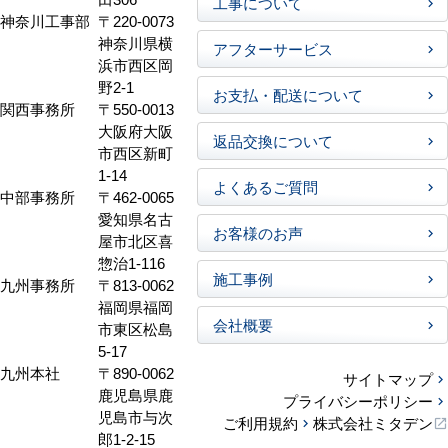
工事について
神奈川工事部
〒220-0073
神奈川県横
アフターサービス
浜市西区岡
野2-1
お支払・配送について
関西事務所
〒550-0013
大阪府大阪
返品交換について
市西区新町
1-14
よくあるご質問
中部事務所
〒462-0065
愛知県名古
お客様のお声
屋市北区喜
惣治1-116
施工事例
九州事務所
〒813-0062
福岡県福岡
会社概要
市東区松島
5-17
九州本社
〒890-0062
サイトマップ
鹿児島県鹿
プライバシーポリシー
児島市与次
ご利用規約
株式会社ミタデン
郎1-2-15