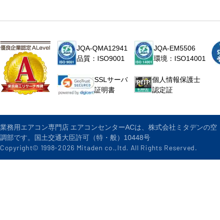
JQA-QMA12941
JQA-EM5506
品質：ISO9001
環境：ISO14001
個人情報保護士
SSLサーバ
認定証
証明書
業務用エアコン専門店 エアコンセンターACは、株式会社ミタデンの空
調部です。国土交通大臣許可（特・般）10448号
Copyright© 1998-
2026
Mitaden co.,ltd. All Rights Reserved.