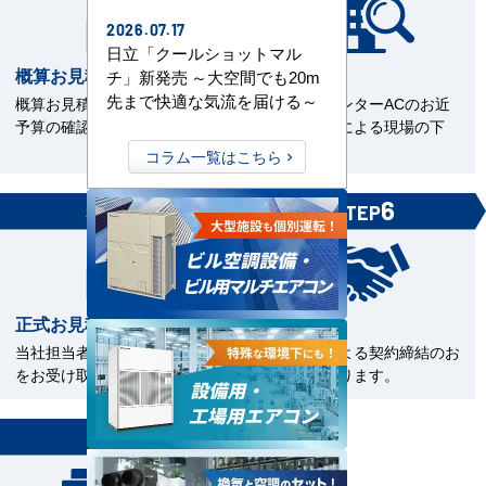
2026.07.17
日立「クールショットマル
概算お見積書を確認
現場下見
チ」新発売 ～大空間でも20m
先まで快適な気流を届ける～
概算お見積をご覧いただきご
エアコンセンターACのお近
予算の確認。
くの直工店による現場の下
見。
コラム一覧はこちら
5
6
STEP
STEP
正式お見積書の確認
ご契約
当社担当者から正式お見積書
電子契約による契約締結のお
をお受け取下さい。
手続きとなります。
7
STEP