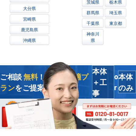
茨城県
栃木県
大分県
群馬県
埼玉県
宮崎県
千葉県
東京都
鹿児島県
神奈川
沖縄県
県
本体
ご相談
無料
！今すぐ
最適プ
本体
o
＋工
ラン
をご提案します
のみ
r
事