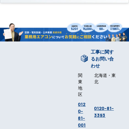
工事に関す
るお問い合
わせ
関
北海道・東
東
北
地
区
012
0120-81-
0-
3393
81-
001