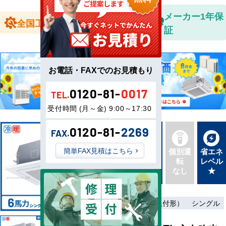
全国送料無
メーカー1年保
全国工事対応
料
証
お電話・FAXでのお見積もり
0120-81-
0017
TEL.
受付時間 (月～金) 9:00～17:30
0120-81-
2269
FAX.
新品直
簡単FAX見積はこちら
同機種
個別運
省エネ
送
タイプ
転
レベル
最新機
別あり
なし
★
種
三相200V
ワイヤード（壁取付形）
シングル