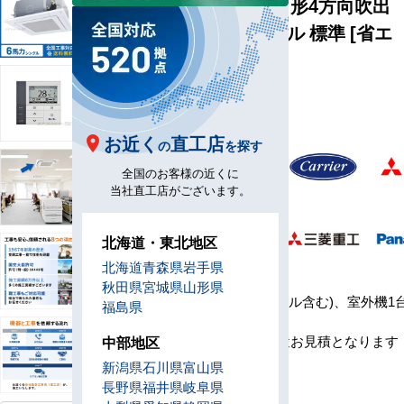
天井カセット形4方向吹出
6馬力 シングル 標準 [省エ
ネレベル1]
型
4U160-H1
番
お近く
直工店
の
を探す
メ
全国のお客様の近くに
ー
当社直工店がございます。
カ
ー
北海道・東北地区
北海道
青森県
岩手県
セ
秋田県
宮城県
山形県
ッ
室内機1台(パネル含む)、室外機1
福島県
ト
コン1台
内
※工事費は別途お見積となります
中部地区
容
新潟県
石川県
富山県
リ
長野県
福井県
岐阜県
モ