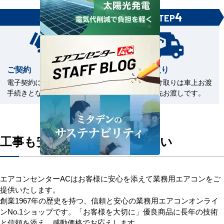
3
4
STEP
STEP
ご契約
商品の受取り
電子契約による契約締結のお
商品のお受け取りは車上お渡
手続きとなります。
しまたは軒先お渡しです。
工事も安心してお任せください
エアコンセンターACはお客様に安心を添えて業務用エアコンをご
提供いたします。
創業1967年の歴史を持つ、信頼と安心の業務用エアコンオンライ
ンNo.1ショップです。「お客様を大切に」優良商品に長年の技術
と信頼を添え、感動価格でお応えします。