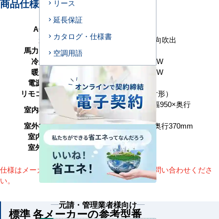
商品仕様＜参考例＞
リース
延長保証
AC型番
4U160-H1
カタログ・仕様書
形状
天井カセット形4方向吹出
馬力（能力）
6馬力 P160形
空調用語
冷房能力
14.0（2.6～16.0） kW
暖房能力
14.0（2.7～18.0） kW
電源タイプ
三相200V
リモコンタイプ
ワイヤード（壁取付形）
高さ319（＋30）×幅950×奥行
室内機サイズ
950mm
室外機サイズ
高さ1050×幅1010×奥行370mm
室内機重量
25+5(kg)
室外機重量
79kg
仕様はメーカーによって異なります。詳細はお問い合わせくださ
い。
元請・管理業者様向け
標準 各メーカーの参考型番