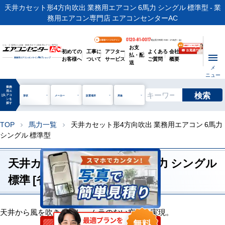
天井カセット形4方向吹出 業務用エアコン 6馬力 シングル 標準型 - 業
務用エアコン専門店 エアコンセンターAC
0120-81-0017
お客様ページログイン
電話受付時間 / 9:00～17:30(月～金)
お支
ビル・工場用から店舗・事務所まで | 業務用エアコン専門店
初めての
工事に
アフター
よくある
会社
払・配
お客様へ
ついて
サービス
ご質問
概要
業務用エアコンオンライン
No.1
ショップ
送
メ
ニュー
業務
用エ
検索
manage_search
アコ
形状
メーカー
設置場所
用途
ンを
探す
TOP
馬力一覧
天井カセット形4方向吹出 業務用エアコン 6馬力
chevron_right
chevron_right
シングル 標準型
天井カセット形4方向吹出 6馬力 シングル
標準 [省エネレベル1]
天井から風を吹きおろし、ムラのない空調を実現。