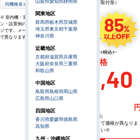
山梨県
愛知県
静岡県
ワイヤード（壁取付形）
同機種省エネ型へ
コ
ン
関東地区
85
※ 室内機・室外機・リモコ
電
群馬県
栃木県
茨城県
三相200V
ン・設置例の画像はイメー
源
埼玉県
東京都
千葉県
ジです。メーカー、機種等
定
神奈川県
2,058,100円（税込）
で異なります。
価
近畿地区
定価 2,058,100円（税込）
京都府
滋賀県
兵庫県
AC特別価格
大阪府
奈良県
三重県
290,40
和歌山県
中国地区
0
鳥取県
島根県
岡山県
広島県
山口県
四国地区
（税込・工事費別）
香川県
愛媛県
徳島県
※メーカーによって価格が異なりま
高知県
す、お問合せ下さい※
九州・沖縄地区