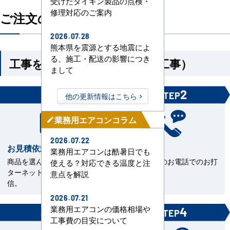
受けたダイキン製品の点検・
修理対応のご案内
ご注文の流れ
2026.07.28
熊本県を震源とする地震によ
る、施工・配送の影響につき
工事を依頼される方（機器＋工事）
まして
1
2
STEP
STEP
他の更新情報はこちら
業務用エアコンコラム
mode_edit
2026.07.22
お見積依頼
お打合せ
業務用エアコンは酷暑日でも
商品を選んで見積依頼をイン
当社担当とのお電話でのお打
使える？対応できる温度と注
ターネットまたはFAXで送
合せ。
意点を解説
信。
2026.07.21
業務用エアコンの価格相場や
3
4
STEP
STEP
工事費の目安について