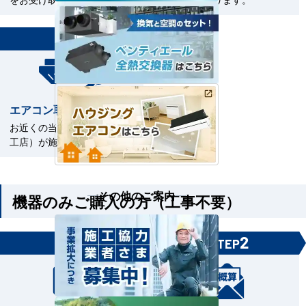
7
STEP
エアコン取付工事
お近くの当社指定工事店（直
工店）が施工いたします。
その他のご案内
機器のみご購入の方（工事不要）
1
2
STEP
STEP