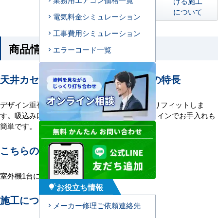
ける施工
について
電気料金シミュレーション
工事費用シミュレーション
商品情報
エラーコード一覧
天井カセット形2方向吹出エアコンの特長
デザイン重視のオフィスや店舗の天井にぴったりフィットしま
す。吸込み口吹出し口が、各々2本ずつの細いラインでお手入れも
簡単です。
こちらの機種について
室外機1台に室内機1台を接続する1対1構成。
お役立ち情報
tips_and_updates
施工について
メーカー修理ご依頼連絡先