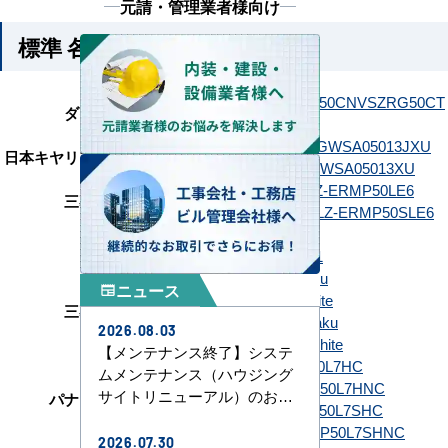
元請・管理業者様向け
標準 各メーカーの参考型番
SZRG50CNT
SZRG50CNV
SZRG50CT
ダイキン
SZRG50CV
GWSA05013JMUB
GWSA05013JXU
日本キヤリア（旧：東芝）
GWSA05013MUB
GWSA05013XU
PLZ-ERMP50L6
PLZ-ERMP50LE6
三菱電機
PLZ-ERMP50SL6
PLZ-ERMP50SLE6
RCID-GP50RSH11
日立
RCID-GP50RSHJ11
FDTWV506H6S-raku
ニュース
newspaper
FDTWV506H6S-white
三菱重工
FDTWV506HK6S-raku
2026.08.03
FDTWV506HK6S-white
【メンテナンス終了】システ
PA-P50L7HB
PA-P50L7HC
ムメンテナンス（ハウジング
PA-P50L7HNB
PA-P50L7HNC
サイトリニューアル）のお知
パナソニック
PA-P50L7SHB
PA-P50L7SHC
らせ
PA-P50L7SHNB
PA-P50L7SHNC
2026.07.30