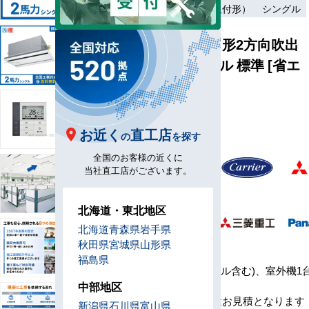
ワイヤード（壁取付形）
シングル
天井カセット形2方向吹出
2馬力 シングル 標準 [省エ
ネレベル1]
型
2U50-H1
番
お近く
直工店
の
を探す
全国のお客様の近くに
メ
当社直工店がございます。
ー
カ
北海道・東北地区
ー
北海道
青森県
岩手県
秋田県
宮城県
山形県
セ
福島県
ッ
室内機1台(パネル含む)、室外機1
ト
コン1台
中部地区
内
※工事費は別途お見積となります
新潟県
石川県
富山県