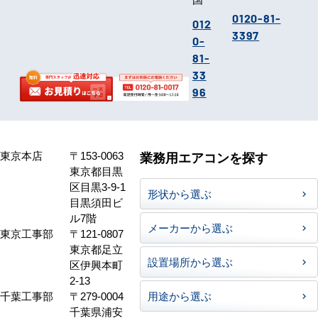
0120-81-
012
3397
0-
81-
33
96
東京本店
〒153-0063
業務用エアコンを探す
東京都目黒
区目黒3-9-1
形状から選ぶ
目黒須田ビ
ル7階
メーカーから選ぶ
東京工事部
〒121-0807
東京都足立
設置場所から選ぶ
区伊興本町
2-13
千葉工事部
〒279-0004
用途から選ぶ
千葉県浦安