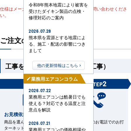
令和8年熊本地震により被害を
仕様はメーカーによって異なります。詳細はお問い合わせくださ
受けたダイキン製品の点検・
い。
修理対応のご案内
2026.07.28
熊本県を震源とする地震によ
ご注文の流れ
る、施工・配送の影響につき
まして
工事を依頼される方（機器＋工事）
他の更新情報はこちら
業務用エアコンコラム
mode_edit
1
2
STEP
STEP
2026.07.22
業務用エアコンは酷暑日でも
使える？対応できる温度と注
意点を解説
お見積依頼
お打合せ
商品を選んで見積依頼をイン
当社担当とのお電話でのお打
2026.07.21
ターネットまたはFAXで送
合せ。
業務用エアコンの価格相場や