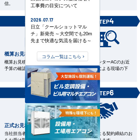
信。
工事費の目安について
3
4
2026.07.17
STEP
STEP
日立「クールショットマル
チ」新発売 ～大空間でも20m
先まで快適な気流を届ける～
概算お見積書を確認
現場下見
コラム一覧はこちら
概算お見積をご覧いただきご
エアコンセンターACのお近
予算の確認。
くの直工店による現場の下
見。
5
6
STEP
STEP
正式お見積書の確認
ご契約
当社担当者から正式お見積書
電子契約による契約締結のお
をお受け取下さい。
手続きとなります。