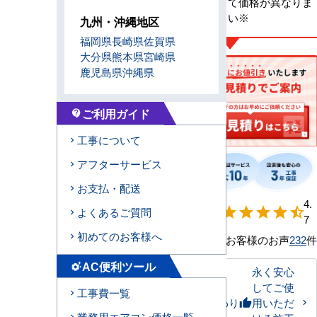
※メーカーによって価格が異なりま
す、お問合せ下さい※
九州・沖縄地区
福岡県
長崎県
佐賀県
大分県
熊本県
宮崎県
鹿児島県
沖縄県
ご利用ガイド
contact_support
工事について
アフターサービス
お支払・配送
【形状別】満足
4.
star
star
star
star
star_half
よくあるご質問
度
7
初めてのお客様へ
お客様のお声
232
件
AC便利ツール
settings_suggest
永く安心
してご使
工事費一覧
私たちのこだわり
用いただ
thumb_up
業務用エアコン価格一覧