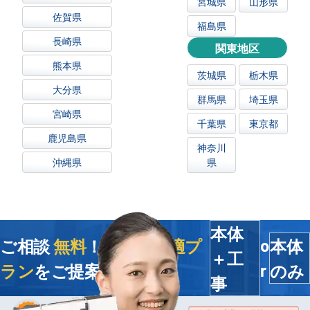
宮城県
山形県
佐賀県
福島県
長崎県
関東地区
熊本県
茨城県
栃木県
大分県
群馬県
埼玉県
宮崎県
千葉県
東京都
鹿児島県
神奈川
沖縄県
県
本体
ご相談
無料
！今すぐ
最適プ
本体
o
＋工
ラン
をご提案します
のみ
r
事