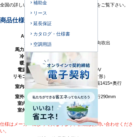
補助金
全国の詳しい施工エリアに関しましては
こちら
をご覧下さい。
リース
商品仕様＜参考例＞
延長保証
カタログ・仕様書
AC型番
2U50-H1
形状
天井カセット形2方向吹出
空調用語
馬力（能力）
2馬力 P50形
冷房能力
4.5（1.0～5.0） kW
暖房能力
4.5（1.0～5.6） kW
電源タイプ
単相200V／三相200V
リモコンタイプ
ワイヤード（壁取付形）
高さ345（＋20）×幅1415×奥行
室内機サイズ
680mm
室外機サイズ
高さ550×幅780×奥行290mm
室内機重量
25+14(kg)
室外機重量
39kg
仕様はメーカーによって異なります。詳細はお問い合わせくださ
い。