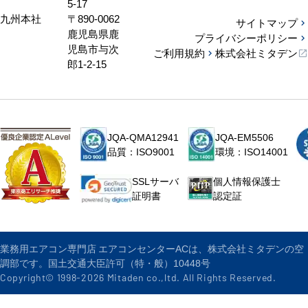
5-17
九州本社
〒890-0062
サイトマップ
鹿児島県鹿
プライバシーポリシー
児島市与次
ご利用規約
株式会社ミタデン
郎1-2-15
JQA-QMA12941
JQA-EM5506
品質：ISO9001
環境：ISO14001
個人情報保護士
SSLサーバ
認定証
証明書
業務用エアコン専門店 エアコンセンターACは、株式会社ミタデンの空
調部です。国土交通大臣許可（特・般）10448号
Copyright© 1998-
2026
Mitaden co.,ltd. All Rights Reserved.