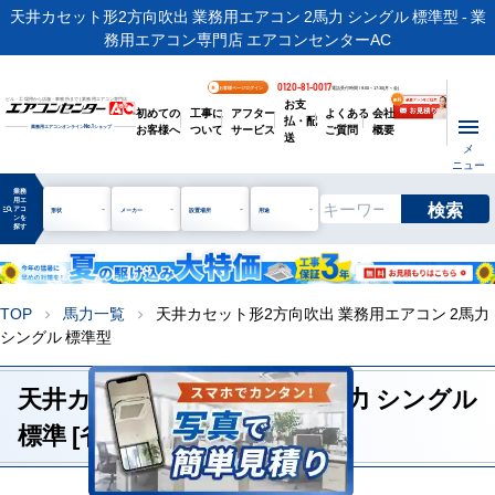
天井カセット形2方向吹出 業務用エアコン 2馬力 シングル 標準型 - 業
務用エアコン専門店 エアコンセンターAC
0120-81-0017
お客様ページログイン
電話受付時間 / 9:00～17:30(月～金)
お支
ビル・工場用から店舗・事務所まで | 業務用エアコン専門店
初めての
工事に
アフター
よくある
会社
払・配
お客様へ
ついて
サービス
ご質問
概要
業務用エアコンオンライン
No.1
ショップ
送
メ
ニュー
業務
用エ
検索
manage_search
アコ
形状
メーカー
設置場所
用途
ンを
探す
TOP
馬力一覧
天井カセット形2方向吹出 業務用エアコン 2馬力
chevron_right
chevron_right
シングル 標準型
天井カセット形2方向吹出 2馬力 シングル
標準 [省エネレベル1]