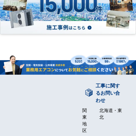
工事に関す
るお問い合
わせ
関
北海道・東
東
北
地
区