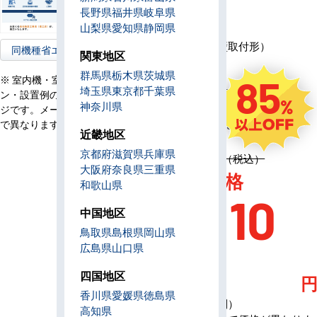
容
長野県
福井県
岐阜県
リ
山梨県
愛知県
静岡県
モ
ワイヤード（壁取付形）
同機種省エネ型へ
コ
関東地区
ン
群馬県
栃木県
茨城県
85
※ 室内機・室外機・リモコ
電
埼玉県
東京都
千葉県
単相200V／三相200V
ン・設置例の画像はイメー
源
神奈川県
ジです。メーカー、機種等
定
1,338,700円（税込）
で異なります。
価
近畿地区
京都府
滋賀県
兵庫県
定価 1,338,700円（税込）
大阪府
奈良県
三重県
AC特別価格
和歌山県
188,10
中国地区
鳥取県
島根県
岡山県
0
広島県
山口県
四国地区
香川県
愛媛県
徳島県
（税込・工事費別）
高知県