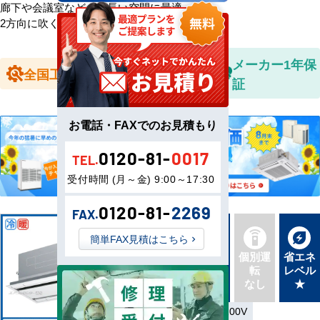
廊下や会議室などの細長い空間に最適。
2方向に吹く風で快適に。
全国送料無
メーカー1年保
全国工事対応
料
証
お電話・FAXでのお見積もり
0120-81-
0017
TEL.
受付時間 (月～金) 9:00～17:30
0120-81-
2269
FAX.
簡単FAX見積はこちら
新品直
同機種
個別運
省エネ
送
タイプ
転
レベル
最新機
別あり
なし
★
種
単相200V／三相200V