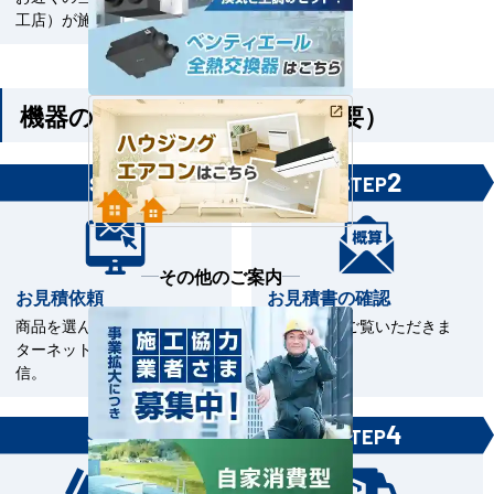
工店）が施工いたします。
機器のみご購入の方（工事不要）
1
2
STEP
STEP
その他のご案内
お見積依頼
お見積書の確認
商品を選んで見積依頼をイン
お見積書をご覧いただきま
ターネットまたはFAXで送
す。
信。
3
4
STEP
STEP