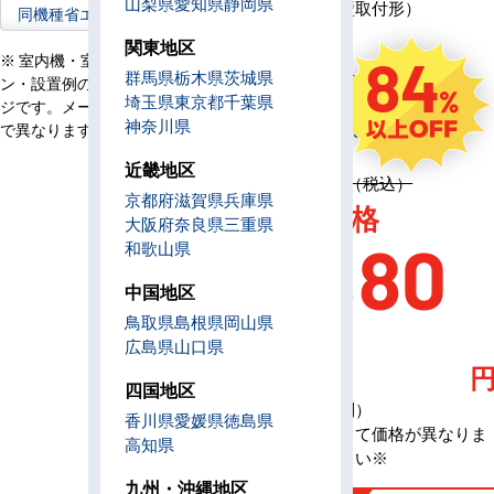
山梨県
愛知県
静岡県
ワイヤード（壁取付形）
同機種省エネ型へ
コ
ン
関東地区
84
※ 室内機・室外機・リモコ
電
群馬県
栃木県
茨城県
単相200V／三相200V
ン・設置例の画像はイメー
源
埼玉県
東京都
千葉県
ジです。メーカー、機種等
定
神奈川県
1,074,700円（税込）
で異なります。
価
近畿地区
定価 1,074,700円（税込）
京都府
滋賀県
兵庫県
AC特別価格
大阪府
奈良県
三重県
162,80
和歌山県
中国地区
0
鳥取県
島根県
岡山県
広島県
山口県
四国地区
（税込・工事費別）
香川県
愛媛県
徳島県
※メーカーによって価格が異なりま
高知県
す、お問合せ下さい※
九州・沖縄地区