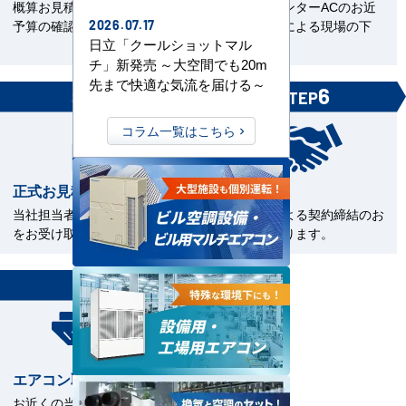
概算お見積をご覧いただきご
エアコンセンターACのお近
予算の確認。
くの直工店による現場の下
2026.07.17
日立「クールショットマル
見。
チ」新発売 ～大空間でも20m
先まで快適な気流を届ける～
5
6
STEP
STEP
コラム一覧はこちら
正式お見積書の確認
ご契約
当社担当者から正式お見積書
電子契約による契約締結のお
をお受け取下さい。
手続きとなります。
7
STEP
エアコン取付工事
お近くの当社指定工事店（直