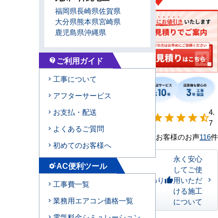
福岡県
長崎県
佐賀県
大分県
熊本県
宮崎県
鹿児島県
沖縄県
ご利用ガイド
contact_support
工事について
アフターサービス
【形状別】満足
4.
お支払・配送
star
star
star
star
star_half
度
7
よくあるご質問
お客様のお声
116
件
初めてのお客様へ
永く安心
AC便利ツール
settings_suggest
してご使
私たちのこだわり
用いただ
thumb_up
工事費一覧
ける施工
業務用エアコン価格一覧
について
電気料金シミュレーション