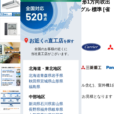
天井カセット形1方向吹出
1.5馬力 シングル 標準 [省
エネレベル1]
型
1U40-H1
番
お近く
直工店
の
を探す
メ
全国のお客様の近くに
ー
当社直工店がございます。
カ
ー
北海道・東北地区
北海道
青森県
岩手県
セ
秋田県
宮城県
山形県
ッ
室内機1台(パネル含む)、室外機1
福島県
ト
コン1台
内
※工事費は別途お見積となります
中部地区
容
新潟県
石川県
富山県
リ
長野県
福井県
岐阜県
モ