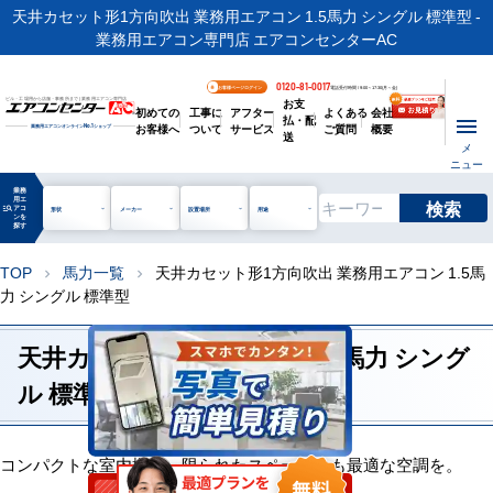
天井カセット形1方向吹出 業務用エアコン 1.5馬力 シングル 標準型 -
業務用エアコン専門店 エアコンセンターAC
0120-81-0017
お客様ページログイン
電話受付時間 / 9:00～17:30(月～金)
お支
ビル・工場用から店舗・事務所まで | 業務用エアコン専門店
初めての
工事に
アフター
よくある
会社
払・配
お客様へ
ついて
サービス
ご質問
概要
業務用エアコンオンライン
No.1
ショップ
送
メ
ニュー
業務
用エ
検索
manage_search
アコ
形状
メーカー
設置場所
用途
ンを
探す
TOP
馬力一覧
天井カセット形1方向吹出 業務用エアコン 1.5馬
chevron_right
chevron_right
力 シングル 標準型
天井カセット形1方向吹出 1.5馬力 シング
ル 標準 [省エネレベル1]
コンパクトな室内機で、限られたスペースにも最適な空調を。