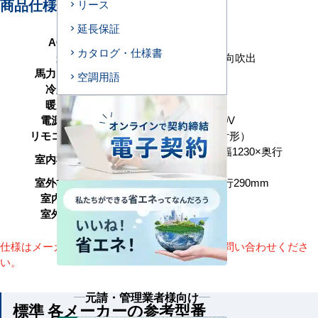
商品仕様＜参考例＞
リース
延長保証
AC型番
1U40-H1
カタログ・仕様書
形状
天井カセット形1方向吹出
馬力（能力）
1.5馬力 P40形
空調用語
冷房能力
3.6（1.0～4.0） kW
暖房能力
3.6（1.0～5.5） kW
電源タイプ
単相200V／三相200V
リモコンタイプ
ワイヤード（壁取付形）
高さ200（＋20）×幅1230×奥行
室内機サイズ
800mm
室外機サイズ
高さ550×幅780×奥行290mm
室内機重量
20+5.5(kg)
室外機重量
34kg
仕様はメーカーによって異なります。詳細はお問い合わせくださ
い。
元請・管理業者様向け
標準 各メーカーの参考型番