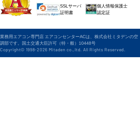
個人情報保護士
SSLサーバ
認定証
証明書
業務用エアコン専門店 エアコンセンターACは、株式会社ミタデンの空
調部です。国土交通大臣許可（特・般）10448号
Copyright© 1998-
2026
Mitaden co.,ltd. All Rights Reserved.