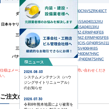
SZRK40CNT
SZRK40CNV
SZRK40CT
ダイキン
SZRK40CV
GSSA04013JMUB
GSSA04013JXU
日本キヤリア（旧：東芝）
GSSA04013MUB
GSSA04013XU
PMZ-ERMP40F6
PMZ-ERMP40FE6
三菱電機
PMZ-ERMP40SF6
PMZ-ERMP40SFE6
日立
RCIS-GP40RSH11
RCIS-GP40RSHJ11
三菱重工
FDTSV406H6S
FDTSV406HK6S
PA-P40DM7HC
PA-P40DM7HNC
パナソニック
PA-P40DM7SHC
PA-P40DM7SHNC
ニュース
newspaper
仕様はメーカーによって異なります。詳細はお問い合わせくださ
2026.08.03
い。
システムメンテナンス（ハウ
ジングサイトリニューアル）
のお知らせ
ご注文の流れ
2026.07.30
令和8年熊本地震により被害を