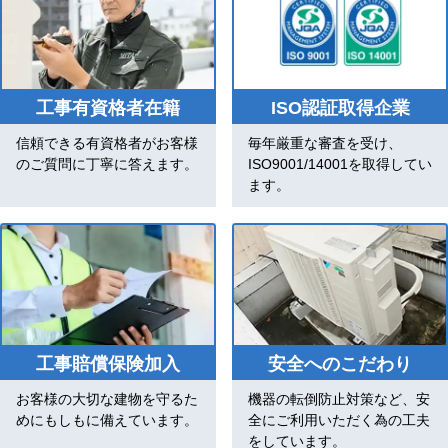
工事有資格者在籍
ISO認証取得企業
信頼できる有資格者がお客様
毎年厳重な審査を受け、
のご質問に丁寧に答えます。
ISO9001/14001を取得してい
ます。
工事賠償保険加入
安全へのこだわり
お客様の大切な建物を守るた
機器の転倒防止対策など、安
めにもしもに備えています。
全にご利用いただく為の工夫
をしています。