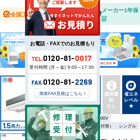
全国送料無
メーカー1年保
全国工事対応
料
証
お電話・FAXでのお見積もり
0120-81-
0017
TEL.
受付時間 (月～金) 9:00～17:30
0120-81-
2269
FAX.
新品直
簡単FAX見積はこちら
同機種
個別運
省エネ
送
タイプ
転
レベル
最新機
別あり
なし
★
種
単相200V／三相200V
ワイヤード（壁取付形）
シングル