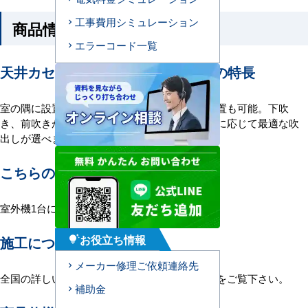
工事費用シミュレーション
商品情報
エラーコード一覧
天井カセット形1方向吹出エアコンの特長
室の隅に設置する場合おすすめ。下がり天井設置も可能。下吹
き、前吹きが自在に選択可能なので、設置場所に応じて最適な吹
出しが選べます。高天井にも対応。
こちらの機種について
室外機1台に室内機1台を接続する1対1構成。
お役立ち情報
施工について
tips_and_updates
メーカー修理ご依頼連絡先
全国の詳しい施工エリアに関しましては
こちら
をご覧下さい。
補助金