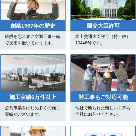
創業1967年の歴史
国交大臣許可
研鑽を忘れずに空調工事一筋
国土交通大臣許可（特・般）
で技術を磨いております。
10448号です。
施工実績6万件以上
難工事もご対応可能
公共事業をはじめ多くの施工
他社で断られた難しい工事も
実績がございます。
当社にお任せください。