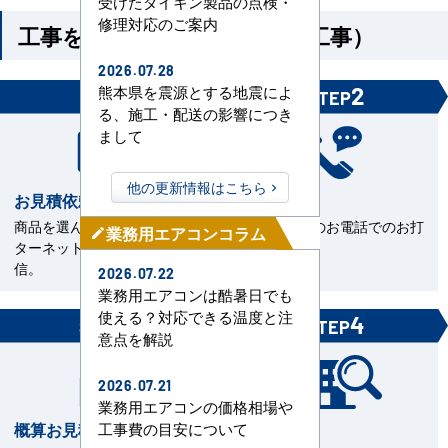
受けたダイキン製品の点検・
修理対応のご案内
工事を依頼される方（機器＋工事）
2026.07.28
1
2
熊本県を震源とする地震によ
STEP
STEP
る、施工・配送の影響につき
まして
他の更新情報はこちら
お見積依頼
お打合せ
商品を選んで見積依頼をイン
当社担当とのお電話でのお打
業務用エアコンコラム
mode_edit
ターネットまたはFAXで送
合せ。
信。
2026.07.22
業務用エアコンは酷暑日でも
使える？対応できる温度と注
3
4
STEP
STEP
意点を解説
2026.07.21
業務用エアコンの価格相場や
概算お見積書を確認
現場下見
工事費の目安について