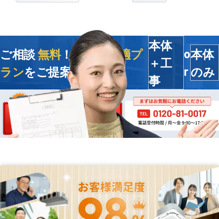
本体
ご相談
無料
！今すぐ
最適プ
本体
o
＋工
ラン
をご提案します
のみ
r
事