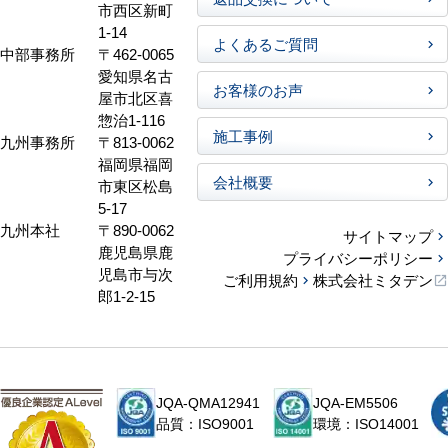
市西区新町
1-14
よくあるご質問
中部事務所
〒462-0065
愛知県名古
お客様のお声
屋市北区喜
惣治1-116
施工事例
九州事務所
〒813-0062
福岡県福岡
会社概要
市東区松島
5-17
九州本社
〒890-0062
サイトマップ
鹿児島県鹿
プライバシーポリシー
児島市与次
ご利用規約
株式会社ミタデン
郎1-2-15
JQA-QMA12941
JQA-EM5506
品質：ISO9001
環境：ISO14001