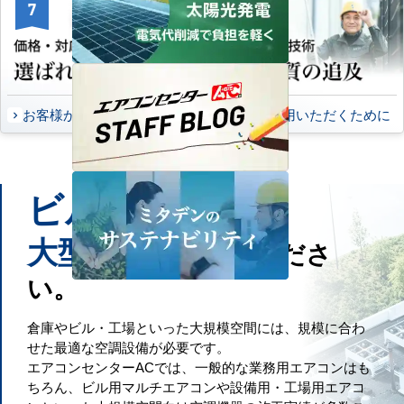
7
8
お客様から頂いたご意見
永くご愛用いただくために
ビル
工場
や
などの
大型施設
もお任せくださ
い。
倉庫やビル・工場といった大規模空間には、規模に合わ
せた最適な空調設備が必要です。
エアコンセンターACでは、一般的な業務用エアコンはも
ちろん、ビル用マルチエアコンや設備用・工場用エアコ