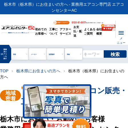
栃木市（栃木県）にお住まいの方へ - 業務用エアコン専門店 エアコ
ンセンターAC
0120-81-0017
お客様ページログイン
電話受付時間 / 9:00～17:30(月～金)
お支
ビル・工場用から店舗・事務所まで | 業務用エアコン専門店
初めての
工事に
アフター
よくある
会社
払・配
お客様へ
ついて
サービス
ご質問
概要
業務用エアコンオンライン
No.1
ショップ
送
メ
ニュー
業務
用エ
検索
manage_search
アコ
形状
メーカー
設置場所
用途
ンを
探す
TOP
栃木県にお住まいの方へ
栃木市（栃木県）にお住まいの
chevron_right
chevron_right
方へ
"栃木市"
業務用エアコン販売・
地域
密着
工事を承ります
栃木市にお住い・お勤めのお客様