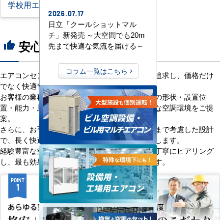
学校用エアコン
2026.07.17
日立「クールショットマル
チ」新発売 ～大空間でも20m
安心の8つのポイント
thumb_up
先まで快適な気流を届ける～
コラム一覧はこちら
エアコンセンターACは、「格安＋α」の価値を追求し、価格だけ
でなく快適性と機能性にもこだわっています。
お客様の業種や施設の形態に合わせて、室内機の形状・設置位
置・能力・風向きなどを総合的に検討し、最適な空調環境をご提
案。
さらに、お手入れのしやすさやメンテナンス性まで考慮した設計
で、長く快適にご使用いただけるようサポートします。
経験豊富な空調技術者が現場の状況やご要望を丁寧にヒアリング
し、最も効果的で効率的なプランをお届けします。
POINT
POINT
1
2