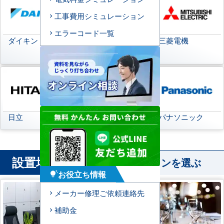
工事費用シミュレーション
エラーコード一覧
ダイキン
日本キヤリア
三菱電機
(旧:東芝キヤリア)
日立
三菱重工
パナソニック
設置場所
から業務用エアコンを選ぶ
お役立ち情報
tips_and_updates
メーカー修理ご依頼連絡先
補助金