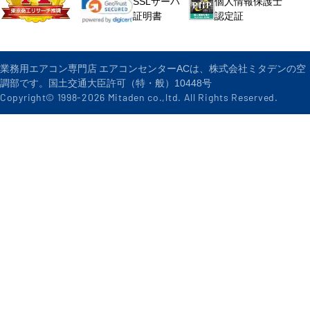
個人情報保護士
SSLサーバ
認定証
証明書
業務用エアコン専門店 エアコンセンターACは、株式会社ミタデンの空
調部です。国土交通大臣許可（特・般）10448号
Copyright© 1998-
2026
Mitaden co.,ltd. All Rights Reserved.