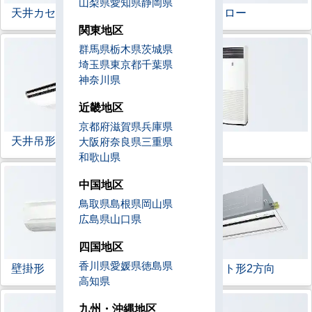
山梨県
愛知県
静岡県
天井カセット形
4方向
ラウンドフロー
関東地区
群馬県
栃木県
茨城県
埼玉県
東京都
千葉県
神奈川県
近畿地区
京都府
滋賀県
兵庫県
天井吊形
床置形
大阪府
奈良県
三重県
和歌山県
中国地区
鳥取県
島根県
岡山県
広島県
山口県
四国地区
香川県
愛媛県
徳島県
壁掛形
天井カセット形
2方向
高知県
九州・沖縄地区