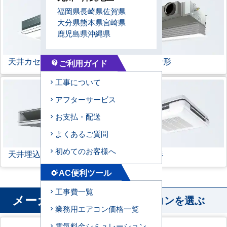
福岡県
長崎県
佐賀県
大分県
熊本県
宮崎県
鹿児島県
沖縄県
天井カセット形
1方向
ビルトイン形
ご利用ガイド
contact_support
工事について
アフターサービス
お支払・配送
よくあるご質問
初めてのお客様へ
天井埋込ダクト形
天吊自在形
AC便利ツール
settings_suggest
工事費一覧
メーカー
から業務用エアコンを選ぶ
業務用エアコン価格一覧
電気料金シミュレーション