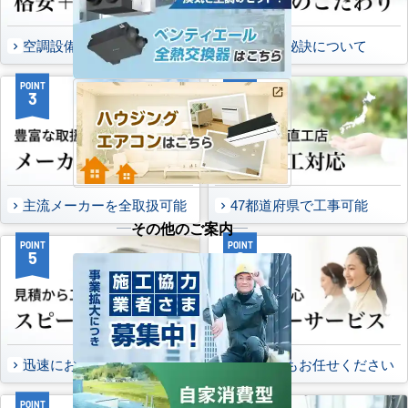
空調設備のご提案について
選ばれる秘訣について
POINT
POINT
3
4
主流メーカーを全取扱可能
47都道府県で工事可能
その他のご案内
POINT
POINT
5
6
迅速にお届け出来る理由
万一の時もお任せください
POINT
POINT