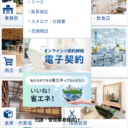
リース
延長保証
事務所
レストラン・飲食店
カタログ・仕様書
空調用語
商店・店舗
工場
元請・管理業者様向け
倉庫・作業場
理美容室