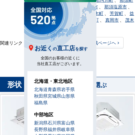
、
那須烏山市
、
那須塩原市
、
日光市
、
野木町
、
芳賀町
、
益
子町
、
壬生町
、
真岡市
、
茂木
町
、
矢板市
関連リンク：
TOPページヘ
栃木県全域ページヘ
お近く
直工店
の
を探す
栃木県直工店所在地
全国のお客様の近くに
当社直工店がございます。
北海道・東北地区
形状
から業務用エアコンを選ぶ
北海道
青森県
岩手県
秋田県
宮城県
山形県
福島県
中部地区
新潟県
石川県
富山県
長野県
福井県
岐阜県