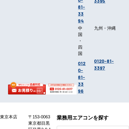
3395
81-
33
94
中
九州・沖縄
国
・
四
国
0120-81-
012
3397
0-
81-
33
96
東京本店
〒153-0063
業務用エアコンを探す
東京都目黒