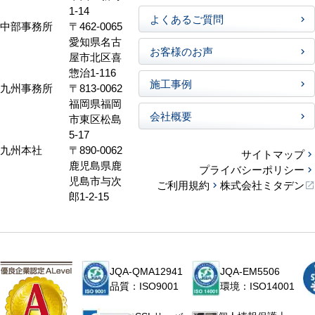
1-14
よくあるご質問
中部事務所
〒462-0065
愛知県名古
お客様のお声
屋市北区喜
惣治1-116
施工事例
九州事務所
〒813-0062
福岡県福岡
会社概要
市東区松島
5-17
九州本社
〒890-0062
サイトマップ
鹿児島県鹿
プライバシーポリシー
児島市与次
ご利用規約
株式会社ミタデン
郎1-2-15
JQA-QMA12941
JQA-EM5506
品質：ISO9001
環境：ISO14001