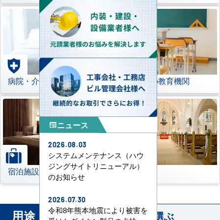
病院・介護施設
学校などの教育機関
ニュース
newspaper
2026.08.03
システムメンテナンス（ハウ
ジングサイトリニューアル）
宿泊施設
その他
のお知らせ
2026.07.30
令和8年熊本地震により被害を
用途
から業務用エアコンを選ぶ