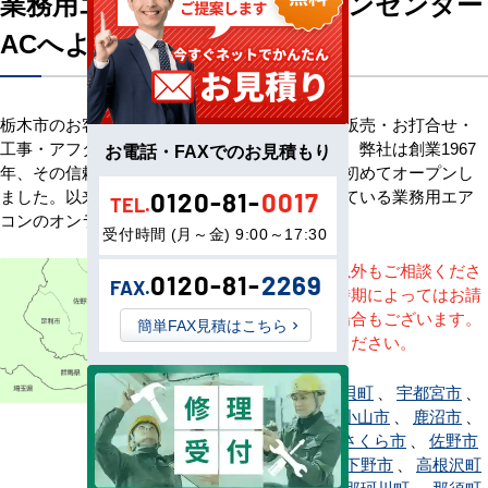
業務用エアコン専門店エアコンセンター
ACへようこそ
栃木市のお客様へ業務用エアコン・空調機器の販売・お打合せ・
工事・アフターサービスまで一貫して承ります。弊社は創業1967
お電話・FAXでのお見積もり
年、その信頼を基に空調のネット販売を日本で初めてオープンし
ました。以来、皆様にご信頼・ご愛顧いただいている業務用エア
0120-81-
0017
TEL.
コンのオンラインショップです。
受付時間 (月～金) 9:00～17:30
※記載地域以外もご相談くださ
0120-81-
2269
FAX.
い。地域・時期によってはお請
けできない場合もございます。
簡単FAX見積はこちら
直接ご相談ください。
足利市
、
市貝町
、
宇都宮市
、
大田原市
、
小山市
、
鹿沼市
、
上三川町
、
さくら市
、
佐野市
、
塩谷町
、
下野市
、
高根沢町
、
栃木市
、
那珂川町
、
那須町