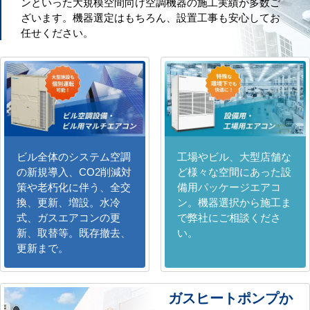
ンといった大規模空間向け空調機器の施工実績が多数ご
ざいます。機器選定はもちろん、設置工事も安心してお
任せください。
ビル全体のシステム空調
工場やビル、大型店舗な
の新規導入、CO2削減対
ど様々な空間にあった設
策や老朽化に伴う、全交
備用パッケージエアコ
換、更新、増設。水冷
ン。機器選択から施工ま
式、ガスエアコンの更
で弊社にご相談くださ
新、取替等。既存撤去、
い。
更新まで。
ガスヒートポンプか