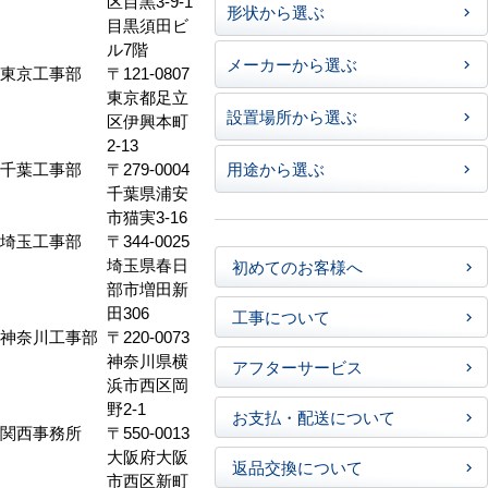
区目黒3-9-1
形状から選ぶ
目黒須田ビ
ル7階
メーカーから選ぶ
東京工事部
〒121-0807
東京都足立
設置場所から選ぶ
区伊興本町
2-13
千葉工事部
〒279-0004
用途から選ぶ
千葉県浦安
市猫実3-16
埼玉工事部
〒344-0025
埼玉県春日
初めてのお客様へ
部市増田新
田306
工事について
神奈川工事部
〒220-0073
神奈川県横
アフターサービス
浜市西区岡
野2-1
お支払・配送について
関西事務所
〒550-0013
大阪府大阪
返品交換について
市西区新町