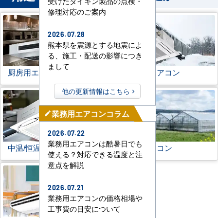
受けたダイキン製品の点検・
修理対応のご案内
2026.07.28
熊本県を震源とする地震によ
る、施工・配送の影響につき
まして
厨房用エアコン
寒冷地用エアコン
他の更新情報はこちら
業務用エアコンコラム
mode_edit
2026.07.22
業務用エアコンは酷暑日でも
中温/恒温用エアコン
農業用エアコン
使える？対応できる温度と注
意点を解説
2026.07.21
業務用エアコンの価格相場や
工事費の目安について