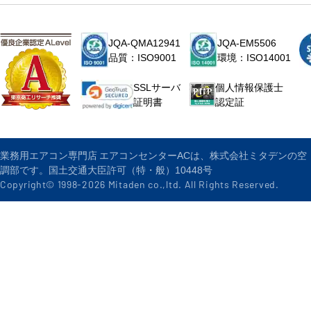
JQA-QMA12941
JQA-EM5506
品質：ISO9001
環境：ISO14001
個人情報保護士
SSLサーバ
認定証
証明書
業務用エアコン専門店 エアコンセンターACは、株式会社ミタデンの空
調部です。国土交通大臣許可（特・般）10448号
Copyright© 1998-
2026
Mitaden co.,ltd. All Rights Reserved.