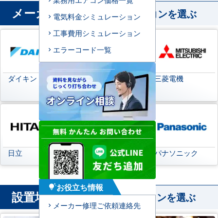
メーカー
から業務用エアコンを選ぶ
電気料金シミュレーション
工事費用シミュレーション
エラーコード一覧
ダイキン
日本キヤリア
三菱電機
(旧:東芝キヤリア)
日立
三菱重工
パナソニック
お役立ち情報
tips_and_updates
設置場所
から業務用エアコンを選ぶ
メーカー修理ご依頼連絡先