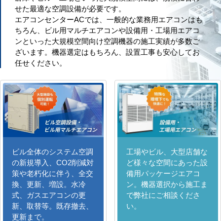
せた最適な空調設備が必要です。
エアコンセンターACでは、一般的な業務用エアコンはも
ちろん、ビル用マルチエアコンや設備用・工場用エアコ
ンといった大規模空間向け空調機器の施工実績が多数ご
ざいます。機器選定はもちろん、設置工事も安心してお
任せください。
ビル全体のシステム空調
工場やビル、大型店舗な
の新規導入、CO2削減対
ど様々な空間にあった設
策や老朽化に伴う、全交
備用パッケージエアコ
換、更新、増設。水冷
ン。機器選択から施工ま
式、ガスエアコンの更
で弊社にご相談くださ
新、取替等。既存撤去、
い。
更新まで。