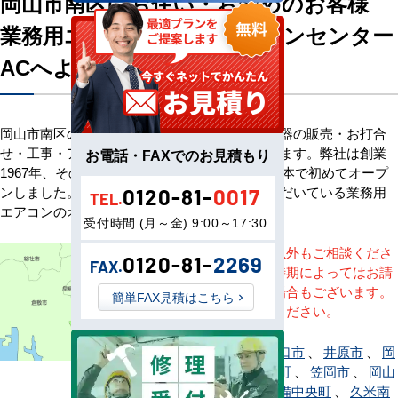
岡山市南区にお住い・お勤めのお客様
業務用エアコン専門店エアコンセンター
ACへようこそ
岡山市南区のお客様へ業務用エアコン・空調機器の販売・お打合
せ・工事・アフターサービスまで一貫して承ります。弊社は創業
お電話・FAXでのお見積もり
1967年、その信頼を基に空調のネット販売を日本で初めてオープ
ンしました。以来、皆様にご信頼・ご愛顧いただいている業務用
0120-81-
0017
TEL.
エアコンのオンラインショップです。
受付時間 (月～金) 9:00～17:30
※記載地域以外もご相談くださ
0120-81-
2269
FAX.
い。地域・時期によってはお請
けできない場合もございます。
簡単FAX見積はこちら
直接ご相談ください。
赤磐市
、
浅口市
、
井原市
、
岡
山市
、
鏡野町
、
笠岡市
、
岡山
市北区
、
吉備中央町
、
久米南