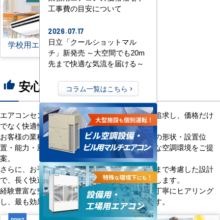
工事費の目安について
2026.07.17
日立「クールショットマル
学校用エアコン
チ」新発売 ～大空間でも20m
先まで快適な気流を届ける～
安心の8つのポイント
thumb_up
コラム一覧はこちら
エアコンセンターACは、「格安＋α」の価値を追求し、価格だけ
でなく快適性と機能性にもこだわっています。
お客様の業種や施設の形態に合わせて、室内機の形状・設置位
置・能力・風向きなどを総合的に検討し、最適な空調環境をご提
案。
さらに、お手入れのしやすさやメンテナンス性まで考慮した設計
で、長く快適にご使用いただけるようサポートします。
経験豊富な空調技術者が現場の状況やご要望を丁寧にヒアリング
し、最も効果的で効率的なプランをお届けします。
POINT
POINT