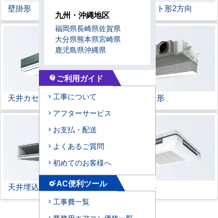
壁掛形
天井カセット形
2方向
九州・沖縄地区
福岡県
長崎県
佐賀県
大分県
熊本県
宮崎県
鹿児島県
沖縄県
ご利用ガイド
contact_support
工事について
天井カセット形
1方向
ビルトイン形
アフターサービス
お支払・配送
よくあるご質問
初めてのお客様へ
AC便利ツール
settings_suggest
天井埋込ダクト形
天吊自在形
工事費一覧
業務用エアコン価格一覧