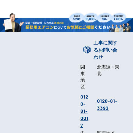
工事に関す
るお問い合
わせ
関
北海道・東
東
北
地
区
012
0120-81-
0-
3393
81-
001
7
中
関西地区