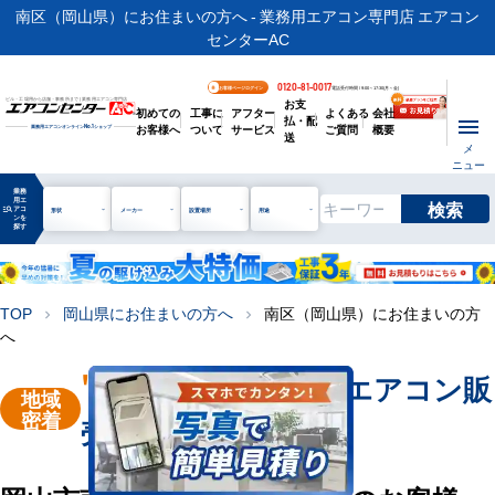
南区（岡山県）にお住まいの方へ - 業務用エアコン専門店 エアコン
センターAC
0120-81-0017
お客様ページログイン
電話受付時間 / 9:00～17:30(月～金)
お支
ビル・工場用から店舗・事務所まで | 業務用エアコン専門店
初めての
工事に
アフター
よくある
会社
払・配
お客様へ
ついて
サービス
ご質問
概要
業務用エアコンオンライン
No.1
ショップ
送
メ
ニュー
業務
用エ
検索
manage_search
アコ
形状
メーカー
設置場所
用途
ンを
探す
TOP
岡山県にお住まいの方へ
南区（岡山県）にお住まいの方
chevron_right
chevron_right
へ
"岡山市南区"
業務用エアコン販
地域
密着
売・工事を承ります