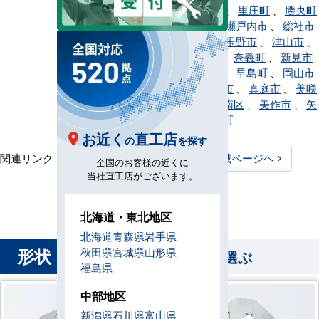
町
、
倉敷市
、
里庄町
、
勝央町
、
新庄村
、
瀬戸内市
、
総社市
、
高梁市
、
玉野市
、
津山市
、
岡山市中区
、
奈義町
、
新見市
、
西粟倉村
、
早島町
、
岡山市
東区
、
備前市
、
真庭市
、
美咲
町
、
岡山市南区
、
美作市
、
矢
掛町
、
和気町
お近く
直工店
の
を探す
関連リンク：
TOPページヘ
岡山県全域ページヘ
全国のお客様の近くに
当社直工店がございます。
岡山県直工店所在地
北海道・東北地区
北海道
青森県
岩手県
形状
秋田県
宮城県
山形県
から業務用エアコンを選ぶ
福島県
中部地区
新潟県
石川県
富山県