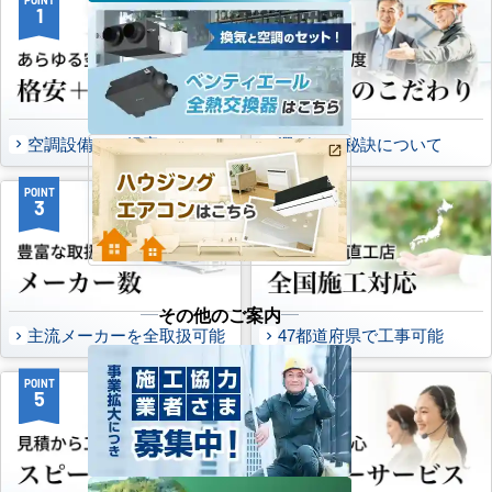
1
2
空調設備のご提案について
選ばれる秘訣について
POINT
POINT
3
4
その他のご案内
主流メーカーを全取扱可能
47都道府県で工事可能
POINT
POINT
5
6