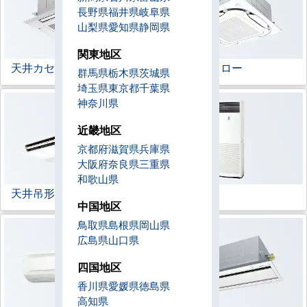
長野県
福井県
岐阜県
山梨県
愛知県
静岡県
関東地区
天井カセット形
4方向
ラウンドフロー
群馬県
栃木県
茨城県
埼玉県
東京都
千葉県
神奈川県
近畿地区
京都府
滋賀県
兵庫県
大阪府
奈良県
三重県
和歌山県
天井吊形
床置形
中国地区
鳥取県
島根県
岡山県
広島県
山口県
四国地区
香川県
愛媛県
徳島県
高知県