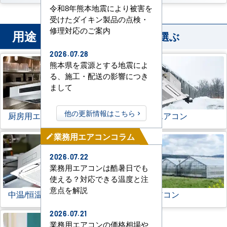
令和8年熊本地震により被害を
受けたダイキン製品の点検・
修理対応のご案内
用途
から業務用エアコンを選ぶ
2026.07.28
熊本県を震源とする地震によ
る、施工・配送の影響につき
まして
他の更新情報はこちら
厨房用エアコン
寒冷地用エアコン
業務用エアコンコラム
mode_edit
2026.07.22
業務用エアコンは酷暑日でも
使える？対応できる温度と注
意点を解説
中温/恒温用エアコン
農業用エアコン
2026.07.21
業務用エアコンの価格相場や