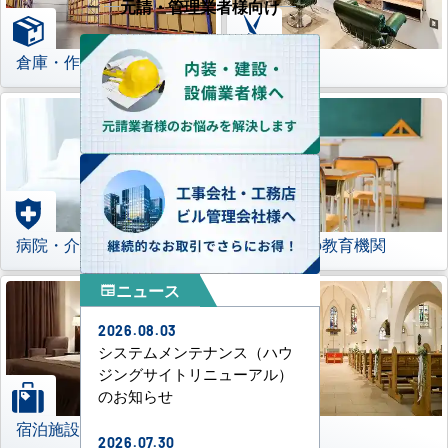
元請・管理業者様向け
倉庫・作業場
理美容室
病院・介護施設
学校などの教育機関
ニュース
newspaper
2026.08.03
システムメンテナンス（ハウ
ジングサイトリニューアル）
のお知らせ
宿泊施設
その他
2026.07.30