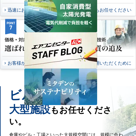
迅速にお届け出来る理由
万一の時もお任せください
POINT
POINT
7
8
お客様から頂いたご意見
永くご愛用いただくために
ビル
工場
や
などの
大型施設
もお任せくださ
い。
倉庫やビル・工場といった大規模空間には、規模に合わ