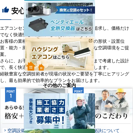
安心の8つのポイント
thumb_up
エアコンセンターACは、「格安＋α」の価値を追求し、価格だけ
でなく快適性と機能性にもこだわっています。
お客様の業種や施設の形態に合わせて、室内機の形状・設置位
置・能力・風向きなどを総合的に検討し、最適な空調環境をご提
案。
さらに、お手入れのしやすさやメンテナンス性まで考慮した設計
で、長く快適にご使用いただけるようサポートします。
経験豊富な空調技術者が現場の状況やご要望を丁寧にヒアリング
し、最も効果的で効率的なプランをお届けします。
その他のご案内
POINT
POINT
1
2
空調設備のご提案について
選ばれる秘訣について