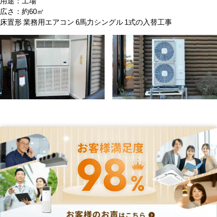
用途：工場
広さ：約60㎡
床置形 業務用エアコン 6馬力シングル 1式の入替工事