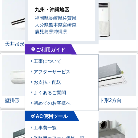
九州・沖縄地区
福岡県
長崎県
佐賀県
大分県
熊本県
宮崎県
鹿児島県
沖縄県
天井吊形
床置形
ご利用ガイド
contact_support
工事について
アフターサービス
お支払・配送
よくあるご質問
壁掛形
天井カセット形
2方向
初めてのお客様へ
AC便利ツール
settings_suggest
工事費一覧
業務用エアコン価格一覧