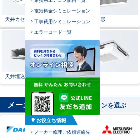
電気料金シミュレーション
天井カセット形
1方向
ビルトイン形
工事費用シミュレーション
エラーコード一覧
天井埋込ダクト形
天吊自在形
メーカー
から業務用エアコンを選ぶ
お役立ち情報
tips_and_updates
メーカー修理ご依頼連絡先