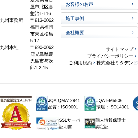
お客様のお声
屋市北区喜
惣治1-116
施工事例
九州事務所
〒813-0062
福岡県福岡
会社概要
市東区松島
5-17
九州本社
〒890-0062
サイトマップ
鹿児島県鹿
プライバシーポリシー
児島市与次
ご利用規約
株式会社ミタデン
郎1-2-15
JQA-QMA12941
JQA-EM5506
品質：ISO9001
環境：ISO14001
個人情報保護士
SSLサーバ
認定証
証明書