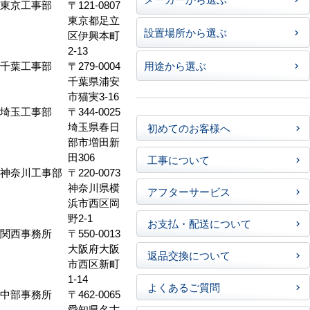
東京工事部
〒121-0807
東京都足立
設置場所から選ぶ
区伊興本町
2-13
千葉工事部
〒279-0004
用途から選ぶ
千葉県浦安
市猫実3-16
埼玉工事部
〒344-0025
埼玉県春日
初めてのお客様へ
部市増田新
田306
工事について
神奈川工事部
〒220-0073
神奈川県横
アフターサービス
浜市西区岡
野2-1
お支払・配送について
関西事務所
〒550-0013
大阪府大阪
返品交換について
市西区新町
1-14
よくあるご質問
中部事務所
〒462-0065
愛知県名古