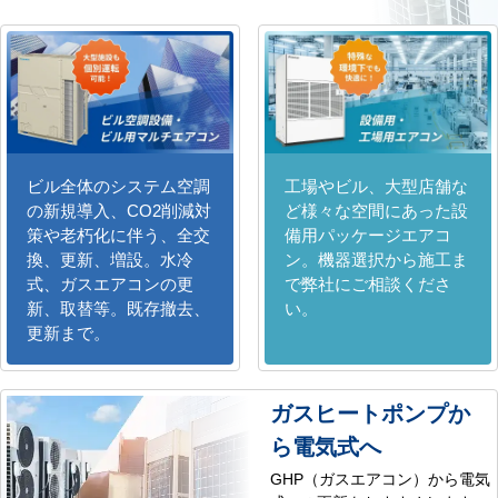
ビル全体のシステム空調
工場やビル、大型店舗な
の新規導入、CO2削減対
ど様々な空間にあった設
策や老朽化に伴う、全交
備用パッケージエアコ
換、更新、増設。水冷
ン。機器選択から施工ま
式、ガスエアコンの更
で弊社にご相談くださ
新、取替等。既存撤去、
い。
更新まで。
ガスヒートポンプか
ら電気式へ
GHP（ガスエアコン）から電気