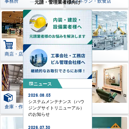
事務所
レストラン・飲食店
元請・管理業者様向け
商店・店舗
工場
ニュース
newspaper
2026.08.03
システムメンテナンス（ハウ
倉庫・作業場
理美容室
ジングサイトリニューアル）
のお知らせ
2026.07.30