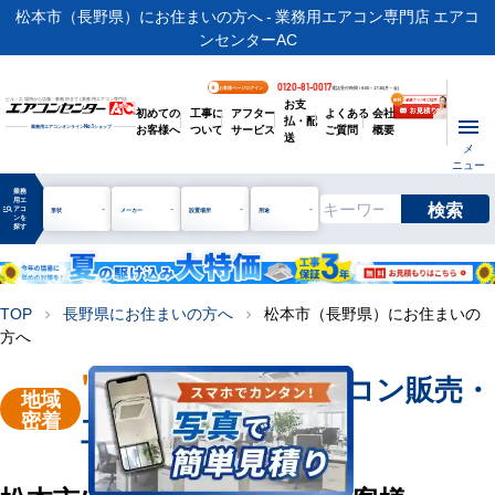
松本市（長野県）にお住まいの方へ - 業務用エアコン専門店 エアコ
ンセンターAC
0120-81-0017
お客様ページログイン
電話受付時間 / 9:00～17:30(月～金)
お支
ビル・工場用から店舗・事務所まで | 業務用エアコン専門店
初めての
工事に
アフター
よくある
会社
払・配
お客様へ
ついて
サービス
ご質問
概要
業務用エアコンオンライン
No.1
ショップ
送
メ
ニュー
業務
用エ
検索
manage_search
アコ
形状
メーカー
設置場所
用途
ンを
探す
TOP
長野県にお住まいの方へ
松本市（長野県）にお住まいの
chevron_right
chevron_right
方へ
"松本市"
業務用エアコン販売・
地域
密着
工事を承ります