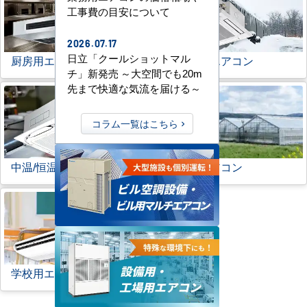
工事費の目安について
2026.07.17
日立「クールショットマル
厨房用エアコン
寒冷地用エアコン
チ」新発売 ～大空間でも20m
先まで快適な気流を届ける～
コラム一覧はこちら
中温/恒温用エアコン
農業用エアコン
学校用エアコン