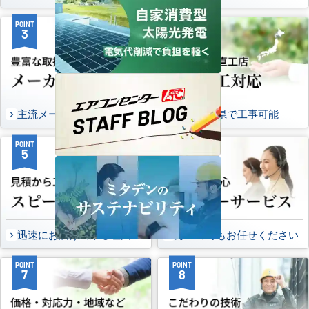
POINT
POINT
3
4
主流メーカーを全取扱可能
47都道府県で工事可能
POINT
POINT
5
6
迅速にお届け出来る理由
万一の時もお任せください
POINT
POINT
7
8