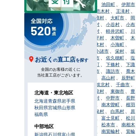
市
、
生坂村
、
池田町
、
伊那市
、
上田市
、
売木村
、
王滝村
、
大桑村
、
大鹿村
、
大町市
、
岡
谷市
、
小川村
、
小谷村
、
小布
施町
、
麻績村
、
軽井沢町
、
川
上村
、
木島平村
、
木曽町
、
木
祖村
、
北相木村
、
小海町
、
駒ヶ根市
、
小諸市
、
栄村
、
坂
城町
、
佐久市
、
佐久穂町
、
塩
お近く
直工店
の
を探す
尻市
、
信濃町
、
下條村
、
下諏
全国のお客様の近くに
訪町
、
須坂市
、
諏訪市
、
喬木
当社直工店がございます。
村
、
高森町
、
高山村
、
辰野町
、
立科町
、
筑北村
、
千曲市
、
茅野市
、
天龍村
、
東御市
、
豊
北海道・東北地区
丘村
、
中川村
、
中野市
、
長野
北海道
青森県
岩手県
市
、
長和町
、
南木曽町
、
根羽
秋田県
宮城県
山形県
村
、
野沢温泉村
、
白馬村
、
原
福島県
村
、
平谷村
、
富士見町
、
松川
町
、
松川村
、
松本市
、
南相木
中部地区
村
、
南牧村
、
南箕輪村
、
箕輪
新潟県
石川県
富山県