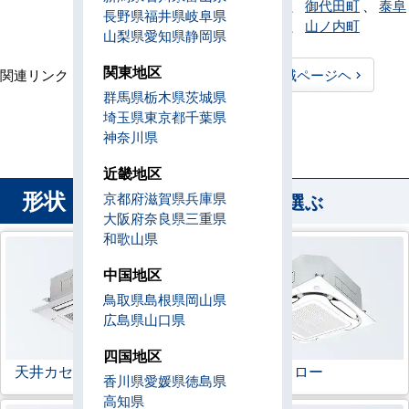
町
、
宮田村
、
御代田町
、
泰阜
長野県
福井県
岐阜県
村
、
山形村
、
山ノ内町
山梨県
愛知県
静岡県
関東地区
関連リンク：
TOPページヘ
長野県全域ページヘ
群馬県
栃木県
茨城県
長野県直工店所在地
埼玉県
東京都
千葉県
神奈川県
近畿地区
形状
から業務用エアコンを選ぶ
京都府
滋賀県
兵庫県
大阪府
奈良県
三重県
和歌山県
中国地区
鳥取県
島根県
岡山県
広島県
山口県
四国地区
天井カセット形
4方向
ラウンドフロー
香川県
愛媛県
徳島県
高知県