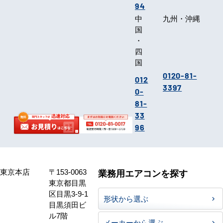
94
中
九州・沖縄
国
・
四
国
0120-81-
012
3397
0-
81-
33
96
東京本店
〒153-0063
業務用エアコンを探す
東京都目黒
区目黒3-9-1
形状から選ぶ
目黒須田ビ
ル7階
メーカーから選ぶ