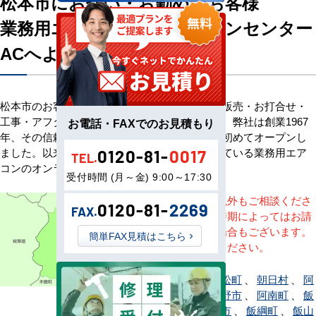
松本市にお住い・お勤めのお客様
業務用エアコン専門店エアコンセンター
ACへようこそ
松本市のお客様へ業務用エアコン・空調機器の販売・お打合せ・
工事・アフターサービスまで一貫して承ります。弊社は創業1967
お電話・FAXでのお見積もり
年、その信頼を基に空調のネット販売を日本で初めてオープンし
ました。以来、皆様にご信頼・ご愛顧いただいている業務用エア
0120-81-
0017
TEL.
コンのオンラインショップです。
受付時間 (月～金) 9:00～17:30
※記載地域以外もご相談くださ
0120-81-
2269
FAX.
い。地域・時期によってはお請
けできない場合もございます。
簡単FAX見積はこちら
直接ご相談ください。
青木村
、
上松町
、
朝日村
、
阿
智村
、
安曇野市
、
阿南町
、
飯
島町
、
飯田市
、
飯綱町
、
飯山