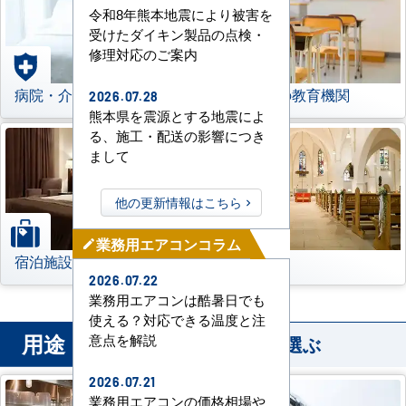
令和8年熊本地震により被害を
受けたダイキン製品の点検・
修理対応のご案内
病院・介護施設
学校などの教育機関
2026.07.28
熊本県を震源とする地震によ
る、施工・配送の影響につき
まして
他の更新情報はこちら
業務用エアコンコラム
mode_edit
宿泊施設
その他
2026.07.22
業務用エアコンは酷暑日でも
使える？対応できる温度と注
用途
意点を解説
から業務用エアコンを選ぶ
2026.07.21
業務用エアコンの価格相場や