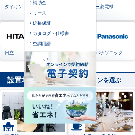
補助金
ダイキン
日本キヤリア
三菱電機
リース
(旧:東芝キヤリア)
延長保証
カタログ・仕様書
空調用語
日立
三菱重工
パナソニック
設置場所
から業務用エアコンを選ぶ