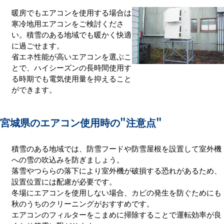
暖房でもエアコンを使用する場合は
寒冷地用エアコンをご検討くださ
い。積雪のある地域でも暖かく快適
に過ごせます。
省エネ性能が高いエアコンを選ぶこ
とで、ハイシーズンの長時間使用す
る時期でも電気使用量を抑えること
ができます。
宮城県のエアコン使用時の
"注意点"
積雪のある地域では、防雪フードや防雪屋根を設置して室外機
への雪の吹込みを防ぎましょう。
落雪やつららの落下により室外機が破損する恐れがあるため、
設置位置には配慮が必要です。
冬場にエアコンを使用しない場合、カビの発生を防ぐためにも
秋のうちのクリーニングがおすすめです。
エアコンのフィルターをこまめに掃除することで運転効率が良