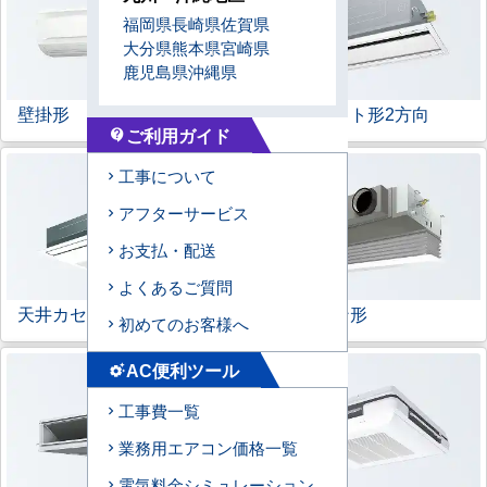
福岡県
長崎県
佐賀県
大分県
熊本県
宮崎県
鹿児島県
沖縄県
壁掛形
天井カセット形
2方向
ご利用ガイド
contact_support
工事について
アフターサービス
お支払・配送
よくあるご質問
天井カセット形
1方向
ビルトイン形
初めてのお客様へ
AC便利ツール
settings_suggest
工事費一覧
業務用エアコン価格一覧
電気料金シミュレーション