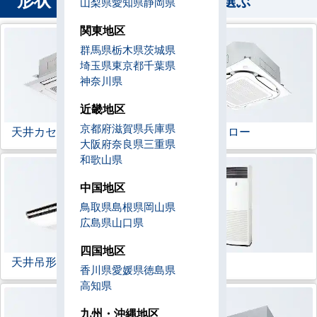
から業務用エアコンを選ぶ
山梨県
愛知県
静岡県
関東地区
群馬県
栃木県
茨城県
埼玉県
東京都
千葉県
神奈川県
近畿地区
京都府
滋賀県
兵庫県
天井カセット形
4方向
ラウンドフロー
大阪府
奈良県
三重県
和歌山県
中国地区
鳥取県
島根県
岡山県
広島県
山口県
四国地区
天井吊形
床置形
香川県
愛媛県
徳島県
高知県
九州・沖縄地区