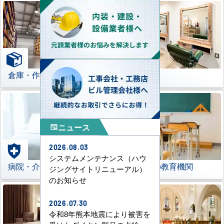
倉庫・作業場
理美容室
ニュース
newspaper
2026.08.03
システムメンテナンス（ハウ
病院・介護施設
学校などの教育機関
ジングサイトリニューアル）
のお知らせ
2026.07.30
令和8年熊本地震により被害を