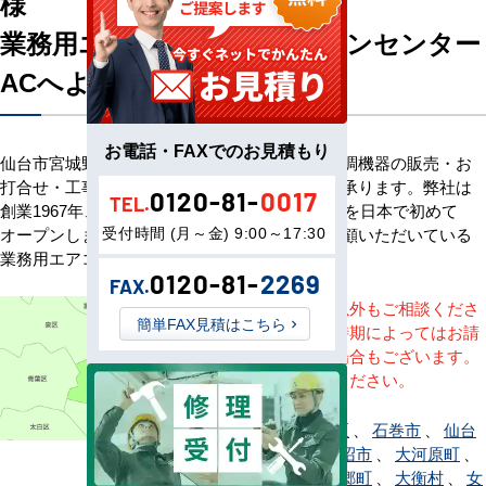
様
業務用エアコン専門店エアコンセンター
ACへようこそ
お電話・FAXでのお見積もり
仙台市宮城野区のお客様へ業務用エアコン・空調機器の販売・お
打合せ・工事・アフターサービスまで一貫して承ります。弊社は
0120-81-
0017
TEL.
創業1967年、その信頼を基に空調のネット販売を日本で初めて
受付時間 (月～金) 9:00～17:30
オープンしました。以来、皆様にご信頼・ご愛顧いただいている
業務用エアコンのオンラインショップです。
0120-81-
2269
FAX.
※記載地域以外もご相談くださ
簡単FAX見積はこちら
い。地域・時期によってはお請
けできない場合もございます。
直接ご相談ください。
仙台市青葉区
、
石巻市
、
仙台
市泉区
、
岩沼市
、
大河原町
、
大崎市
、
大郷町
、
大衡村
、
女