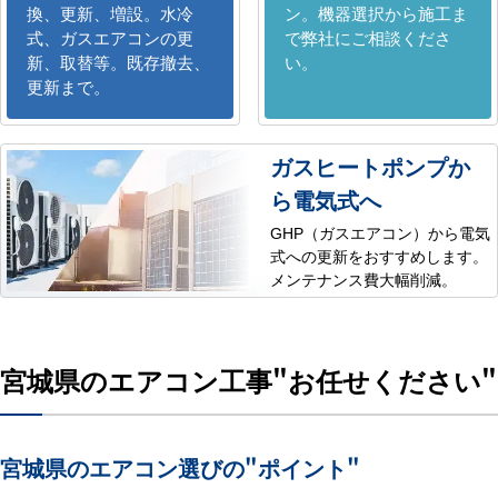
換、更新、増設。水冷
ン。機器選択から施工ま
式、ガスエアコンの更
で弊社にご相談くださ
新、取替等。既存撤去、
い。
更新まで。
ガスヒートポンプか
ら電気式へ
GHP（ガスエアコン）から電気
式への更新をおすすめします。
メンテナンス費大幅削減。
宮城県のエアコン工事
"お任せください"
宮城県のエアコン選びの
"ポイント"