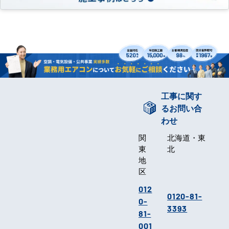
工事に関す
るお問い合
わせ
関
北海道・東
東
北
地
区
012
0120-81-
0-
3393
81-
001