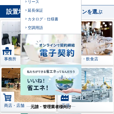
リース
設置場所
延長保証
から業務用エアコンを選ぶ
カタログ・仕様書
空調用語
事務所
レストラン・飲食店
商店・店舗
工場
元請・管理業者様向け