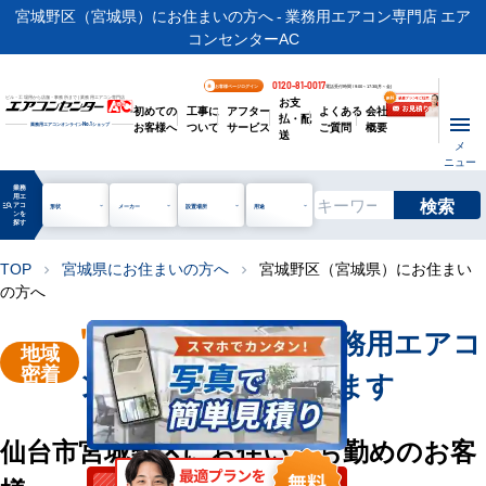
宮城野区（宮城県）にお住まいの方へ - 業務用エアコン専門店 エア
コンセンターAC
0120-81-0017
お客様ページログイン
電話受付時間 / 9:00～17:30(月～金)
お支
ビル・工場用から店舗・事務所まで | 業務用エアコン専門店
初めての
工事に
アフター
よくある
会社
払・配
お客様へ
ついて
サービス
ご質問
概要
業務用エアコンオンライン
No.1
ショップ
送
メ
ニュー
業務
用エ
検索
manage_search
アコ
形状
メーカー
設置場所
用途
ンを
探す
TOP
宮城県にお住まいの方へ
宮城野区（宮城県）にお住まい
chevron_right
chevron_right
の方へ
"仙台市宮城野区"
業務用エアコ
地域
密着
ン販売・工事を承ります
仙台市宮城野区にお住い・お勤めのお客