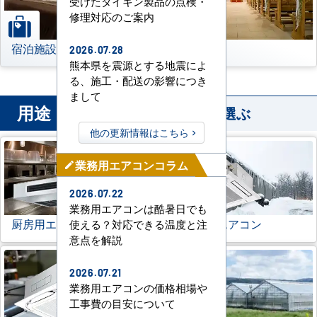
受けたダイキン製品の点検・
修理対応のご案内
宿泊施設
その他
2026.07.28
熊本県を震源とする地震によ
る、施工・配送の影響につき
まして
用途
から業務用エアコンを選ぶ
他の更新情報はこちら
業務用エアコンコラム
mode_edit
2026.07.22
業務用エアコンは酷暑日でも
厨房用エアコン
寒冷地用エアコン
使える？対応できる温度と注
意点を解説
2026.07.21
業務用エアコンの価格相場や
工事費の目安について