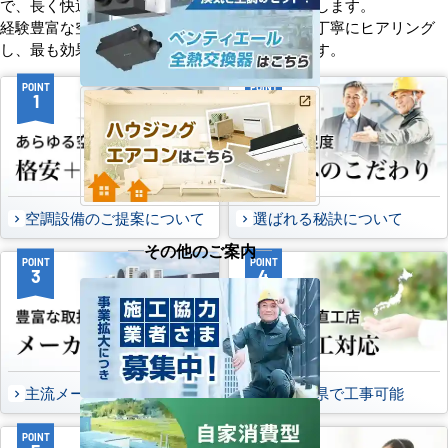
で、長く快適にご使用いただけるようサポートします。
経験豊富な空調技術者が現場の状況やご要望を丁寧にヒアリング
し、最も効果的で効率的なプランをお届けします。
POINT
POINT
1
2
空調設備のご提案について
選ばれる秘訣について
その他のご案内
POINT
POINT
3
4
主流メーカーを全取扱可能
47都道府県で工事可能
POINT
POINT