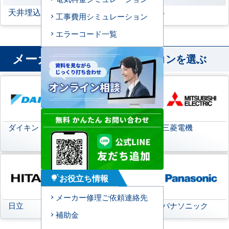
天井埋込ダクト形
天吊自在形
工事費用シミュレーション
エラーコード一覧
メーカー
から業務用エアコンを選ぶ
ダイキン
日本キヤリア
三菱電機
(旧:東芝キヤリア)
お役立ち情報
tips_and_updates
メーカー修理ご依頼連絡先
日立
三菱重工
パナソニック
補助金