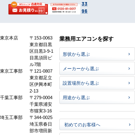
33
96
東京本店
〒153-0063
業務用エアコンを探す
東京都目黒
区目黒3-9-1
形状から選ぶ
目黒須田ビ
ル7階
メーカーから選ぶ
東京工事部
〒121-0807
東京都足立
設置場所から選ぶ
区伊興本町
2-13
千葉工事部
〒279-0004
用途から選ぶ
千葉県浦安
市猫実3-16
埼玉工事部
〒344-0025
埼玉県春日
初めてのお客様へ
部市増田新