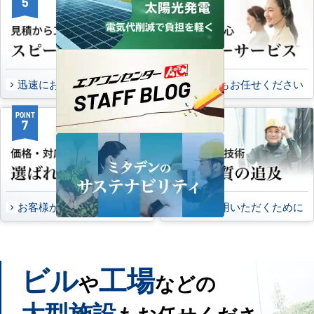
5
6
迅速にお届け出来る理由
万一の時もお任せください
POINT
POINT
7
8
お客様から頂いたご意見
永くご愛用いただくために
ビル
工場
や
などの
大型施設