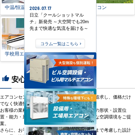
中温/恒温用エアコン
農業用エアコン
2026.07.17
日立「クールショットマル
チ」新発売 ～大空間でも20m
先まで快適な気流を届ける～
コラム一覧はこちら
学校用エアコン
安心の8つのポイント
thumb_up
エアコンセンターACは、「格安＋α」の価値を追求し、価格だけ
でなく快適性と機能性にもこだわっています。
お客様の業種や施設の形態に合わせて、室内機の形状・設置位
置・能力・風向きなどを総合的に検討し、最適な空調環境をご提
案。
さらに、お手入れのしやすさやメンテナンス性まで考慮した設計