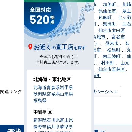
川町
、
角田市
、
加美町
、
川崎
町
、
栗原市
、
気仙沼市
、
蔵王
町
、
塩竈市
、
色麻町
、
七ヶ宿
町
、
七ヶ浜町
、
柴田町
、
白石
市
、
仙台市
、
仙台市太白区
、
大和町
、
多賀城市
、
富谷市
（旧・富谷町）
、
登米市
、
名
お近く
直工店
の
を探す
取市
、
東松島市
、
松島町
、
丸
森町
、
美里町
、
南三陸町
、
仙
全国のお客様の近くに
当社直工店がございます。
台市宮城野区
、
村田町
、
山元
町
、
利府町
、
仙台市若林区
、
涌谷町
、
亘理町
北海道・東北地区
北海道
青森県
岩手県
関連リンク：
TOPページヘ
宮城県全域ページヘ
秋田県
宮城県
山形県
福島県
宮城県直工店所在地
中部地区
新潟県
石川県
富山県
長野県
福井県
岐阜県
形状