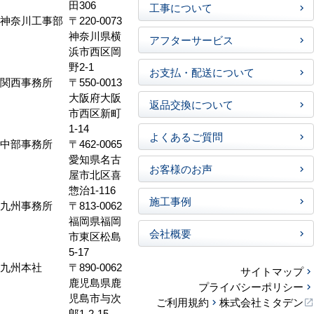
田306
工事について
神奈川工事部
〒220-0073
神奈川県横
アフターサービス
浜市西区岡
野2-1
お支払・配送について
関西事務所
〒550-0013
大阪府大阪
返品交換について
市西区新町
1-14
よくあるご質問
中部事務所
〒462-0065
愛知県名古
お客様のお声
屋市北区喜
惣治1-116
施工事例
九州事務所
〒813-0062
福岡県福岡
会社概要
市東区松島
5-17
九州本社
〒890-0062
サイトマップ
鹿児島県鹿
プライバシーポリシー
児島市与次
ご利用規約
株式会社ミタデン
郎1-2-15