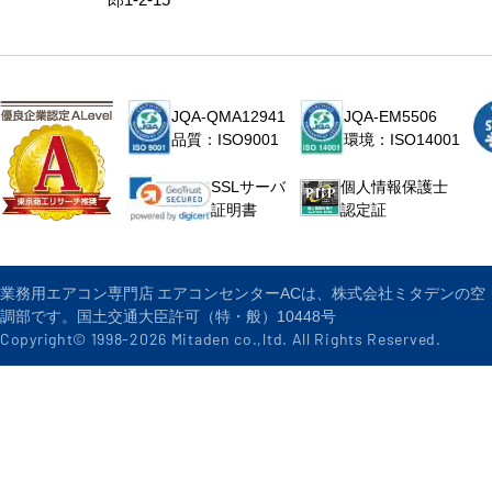
JQA-QMA12941
JQA-EM5506
品質：ISO9001
環境：ISO14001
個人情報保護士
SSLサーバ
認定証
証明書
業務用エアコン専門店 エアコンセンターACは、株式会社ミタデンの空
調部です。国土交通大臣許可（特・般）10448号
Copyright© 1998-
2026
Mitaden co.,ltd. All Rights Reserved.