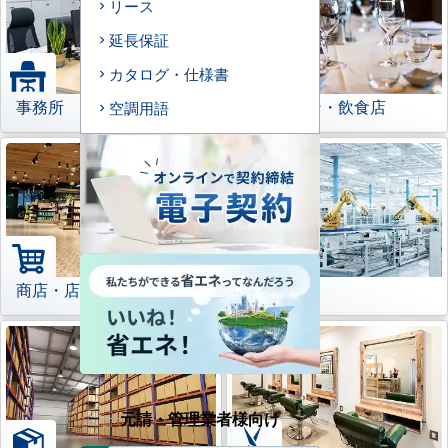
リース
延長保証
カタログ・仕様書
事務所
レストラン・飲食店
空調用語
商店・店舗
工場
元請・管理業者様向け