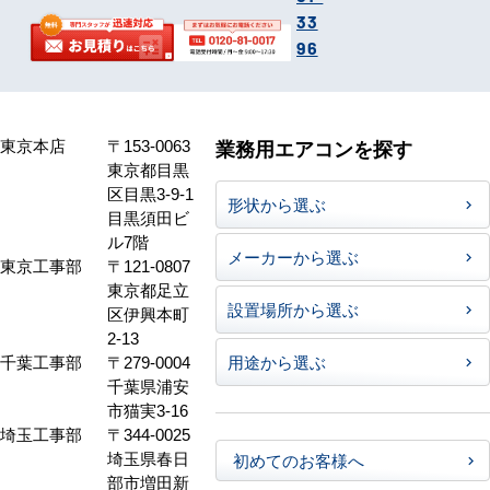
33
96
東京本店
〒153-0063
業務用エアコンを探す
東京都目黒
区目黒3-9-1
形状から選ぶ
目黒須田ビ
ル7階
メーカーから選ぶ
東京工事部
〒121-0807
東京都足立
設置場所から選ぶ
区伊興本町
2-13
千葉工事部
〒279-0004
用途から選ぶ
千葉県浦安
市猫実3-16
埼玉工事部
〒344-0025
埼玉県春日
初めてのお客様へ
部市増田新