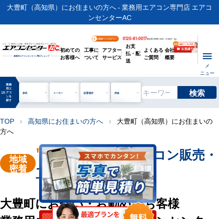
大豊町（高知県）にお住まいの方へ - 業務用エアコン専門店 エアコ
ンセンターAC
0120-81-0017
お客様ページログイン
電話受付時間 / 9:00～17:30(月～金)
お支
ビル・工場用から店舗・事務所まで | 業務用エアコン専門店
初めての
工事に
アフター
よくある
会社
払・配
お客様へ
ついて
サービス
ご質問
概要
業務用エアコンオンライン
No.1
ショップ
送
メ
ニュー
業務
用エ
検索
manage_search
アコ
形状
メーカー
設置場所
用途
ンを
探す
TOP
高知県にお住まいの方へ
大豊町（高知県）にお住まいの
chevron_right
chevron_right
方へ
"大豊町"
業務用エアコン販売・
地域
密着
工事を承ります
大豊町にお住い・お勤めのお客様