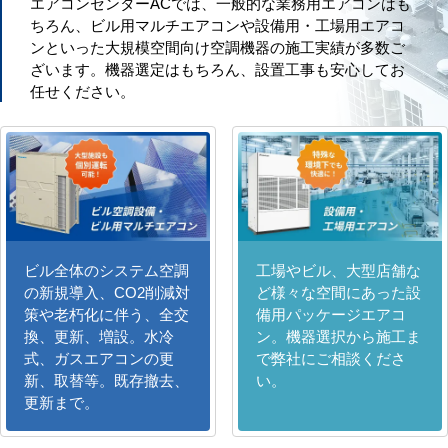
エアコンセンターACでは、一般的な業務用エアコンはも
ちろん、ビル用マルチエアコンや設備用・工場用エアコ
ンといった大規模空間向け空調機器の施工実績が多数ご
ざいます。機器選定はもちろん、設置工事も安心してお
任せください。
ビル全体のシステム空調
工場やビル、大型店舗な
の新規導入、CO2削減対
ど様々な空間にあった設
策や老朽化に伴う、全交
備用パッケージエアコ
換、更新、増設。水冷
ン。機器選択から施工ま
式、ガスエアコンの更
で弊社にご相談くださ
新、取替等。既存撤去、
い。
更新まで。