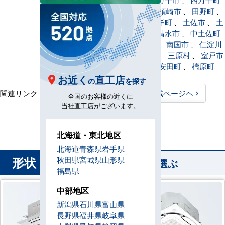
、
宿毛市
、
須崎市
、
田野町
、
津野町
、
東洋町
、
土佐市
、
土
佐町
、
土佐清水市
、
中土佐町
、
奈半利町
、
南国市
、
仁淀川
町
、
日高村
、
三原村
、
室戸市
、
本山町
、
安田町
、
檮原町
お近く
直工店
の
を探す
関連リンク：
TOPページヘ
高知県全域ページヘ
全国のお客様の近くに
当社直工店がございます。
高知県直工店所在地
北海道・東北地区
北海道
青森県
岩手県
形状
秋田県
宮城県
山形県
から業務用エアコンを選ぶ
福島県
中部地区
新潟県
石川県
富山県
長野県
福井県
岐阜県