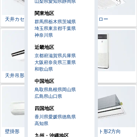
山梨県
愛知県
静岡県
関東地区
天井カセット形
4方向
ラウンドフロー
群馬県
栃木県
茨城県
埼玉県
東京都
千葉県
神奈川県
近畿地区
京都府
滋賀県
兵庫県
大阪府
奈良県
三重県
和歌山県
天井吊形
床置形
中国地区
鳥取県
島根県
岡山県
広島県
山口県
四国地区
香川県
愛媛県
徳島県
高知県
壁掛形
天井カセット形
2方向
九州・沖縄地区