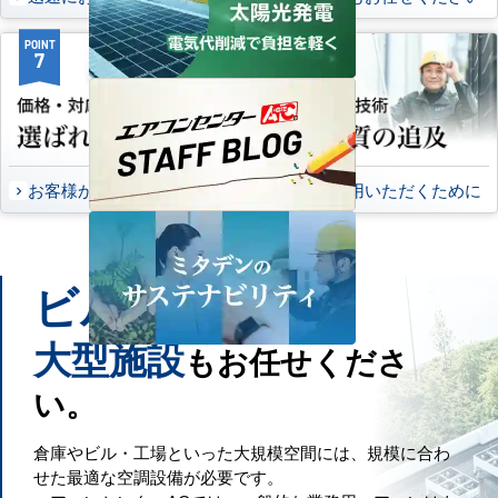
POINT
POINT
7
8
お客様から頂いたご意見
永くご愛用いただくために
ビル
工場
や
などの
大型施設
もお任せくださ
い。
倉庫やビル・工場といった大規模空間には、規模に合わ
せた最適な空調設備が必要です。