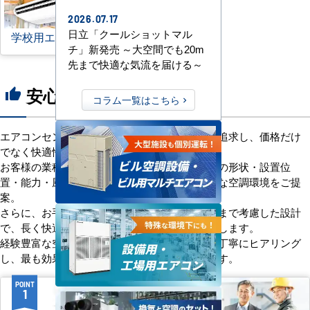
2026.07.17
日立「クールショットマル
学校用エアコン
チ」新発売 ～大空間でも20m
先まで快適な気流を届ける～
安心の8つのポイント
thumb_up
コラム一覧はこちら
エアコンセンターACは、「格安＋α」の価値を追求し、価格だけ
でなく快適性と機能性にもこだわっています。
お客様の業種や施設の形態に合わせて、室内機の形状・設置位
置・能力・風向きなどを総合的に検討し、最適な空調環境をご提
案。
さらに、お手入れのしやすさやメンテナンス性まで考慮した設計
で、長く快適にご使用いただけるようサポートします。
経験豊富な空調技術者が現場の状況やご要望を丁寧にヒアリング
し、最も効果的で効率的なプランをお届けします。
POINT
POINT
1
2