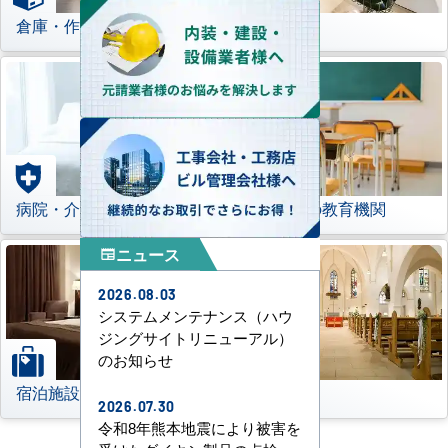
倉庫・作業場
理美容室
病院・介護施設
学校などの教育機関
ニュース
newspaper
2026.08.03
システムメンテナンス（ハウ
ジングサイトリニューアル）
のお知らせ
宿泊施設
その他
2026.07.30
令和8年熊本地震により被害を