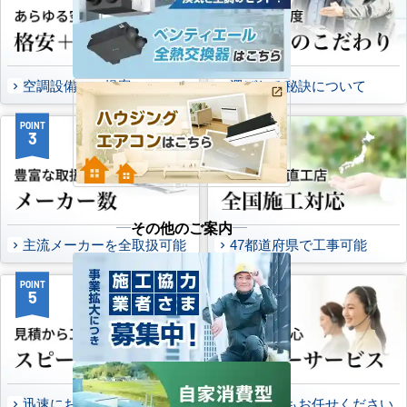
空調設備のご提案について
選ばれる秘訣について
POINT
POINT
3
4
その他のご案内
主流メーカーを全取扱可能
47都道府県で工事可能
POINT
POINT
5
6
迅速にお届け出来る理由
万一の時もお任せください