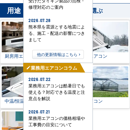
受けたダイキン製品の点検・
修理対応のご案内
用途
から業務用エアコンを選ぶ
2026.07.28
熊本県を震源とする地震によ
る、施工・配送の影響につき
まして
他の更新情報はこちら
厨房用エアコン
寒冷地用エアコン
業務用エアコンコラム
mode_edit
2026.07.22
業務用エアコンは酷暑日でも
使える？対応できる温度と注
意点を解説
中温/恒温用エアコン
農業用エアコン
2026.07.21
業務用エアコンの価格相場や
工事費の目安について