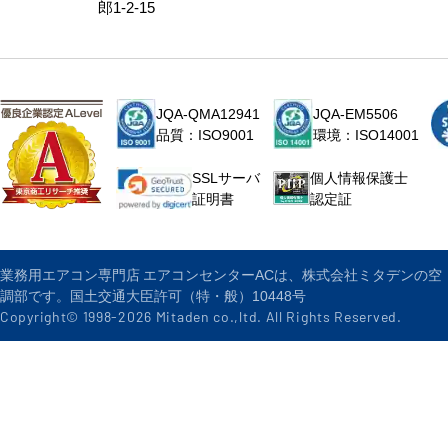
郎1-2-15
JQA-QMA12941
JQA-EM5506
品質：ISO9001
環境：ISO14001
個人情報保護士
SSLサーバ
認定証
証明書
業務用エアコン専門店 エアコンセンターACは、株式会社ミタデンの空
調部です。国土交通大臣許可（特・般）10448号
Copyright© 1998-
2026
Mitaden co.,ltd. All Rights Reserved.