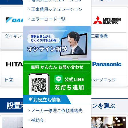
工事費用シミュレーション
エラーコード一覧
ダイキン
日本キヤリア
三菱電機
(旧:東芝キヤリア)
日立
三菱重工
パナソニック
お役立ち情報
tips_and_updates
設置場所
から業務用エアコンを選ぶ
メーカー修理ご依頼連絡先
補助金