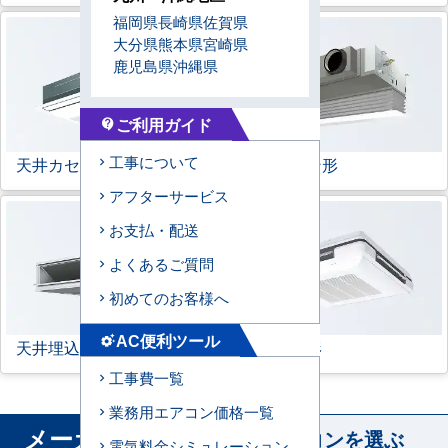
福岡県
長崎県
佐賀県
大分県
熊本県
宮崎県
鹿児島県
沖縄県
ご利用ガイド
contact_support
工事について
天井カセット形
1方向
ビルトイン形
アフターサービス
お支払・配送
よくあるご質問
初めてのお客様へ
AC便利ツール
settings_suggest
天井埋込ダクト形
天吊自在形
工事費一覧
業務用エアコン価格一覧
メーカー
から業務用エアコンを選ぶ
電気料金シミュレーション