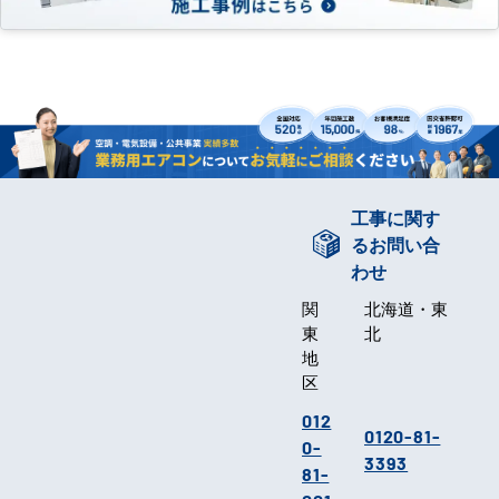
工事に関す
るお問い合
わせ
関
北海道・東
東
北
地
区
012
0120-81-
0-
3393
81-