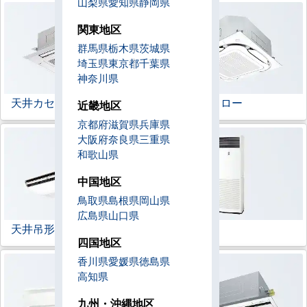
山梨県
愛知県
静岡県
関東地区
群馬県
栃木県
茨城県
埼玉県
東京都
千葉県
神奈川県
天井カセット形
4方向
ラウンドフロー
近畿地区
京都府
滋賀県
兵庫県
大阪府
奈良県
三重県
和歌山県
中国地区
鳥取県
島根県
岡山県
広島県
山口県
天井吊形
床置形
四国地区
香川県
愛媛県
徳島県
高知県
九州・沖縄地区