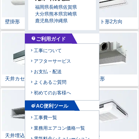
福岡県
長崎県
佐賀県
大分県
熊本県
宮崎県
鹿児島県
沖縄県
壁掛形
天井カセット形
2方向
ご利用ガイド
contact_support
工事について
アフターサービス
お支払・配送
天井カセット形
1方向
ビルトイン形
よくあるご質問
初めてのお客様へ
AC便利ツール
settings_suggest
工事費一覧
業務用エアコン価格一覧
天井埋込ダクト形
天吊自在形
電気料金シミュレーション