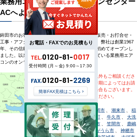
業務用エアコン専門店エアコンセンター
ACへようこそ
鉾田市のお客様へ業務用エアコン・空調機器の販売・お打合せ・
工事・アフターサービスまで一貫して承ります。弊社は創業1967
お電話・FAXでのお見積もり
年、その信頼を基に空調のネット販売を日本で初めてオープンし
ました。以来、皆様にご信頼・ご愛顧いただいている業務用エア
0120-81-
0017
TEL.
コンのオンラインショップです。
受付時間 (月～金) 9:00～17:30
※記載地域以外もご相談くださ
0120-81-
2269
FAX.
い。地域・時期によってはお請
けできない場合もございます。
簡単FAX見積はこちら
直接ご相談ください。
阿見町
、
石岡市
、
潮来市
、
稲
敷市
、
茨城町
、
牛久市
、
大洗
町
、
小美玉市
、
笠間市
、
鹿嶋
市
、
かすみがうら市
、
神栖市
、
河内町
、
北茨城市
、
古河市