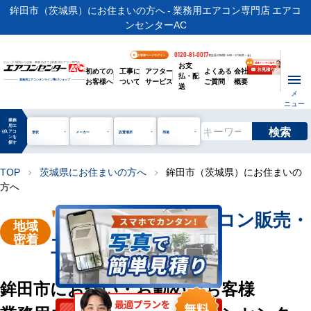
鉾田市（茨城県）にお住まいの方へ - 業務用エアコン専門店 エアコ
ンセンターAC
0120-81-0017
お客様ページログイン
電話受付時間 / 9:00～17:30(月～金)
お支
ビル・工場用から店舗・事務所まで | 業務用エアコン専門店
初めての
工事に
アフター
よくある
会社
払・配
お客様へ
ついて
サービス
ご質問
概要
業務用エアコンオンライン
No.1
ショップ
送
メ
ニュー
業務
用エ
検索
manage_search
アコ
形状
メーカー
設置場所
用途
ンを
探す
TOP
茨城県にお住まいの方へ
鉾田市（茨城県）にお住まいの
chevron_right
chevron_right
方へ
"鉾田市"
業務用エアコン販売・
地域
密着
工事を承ります
鉾田市にお住い・お勤めのお客様