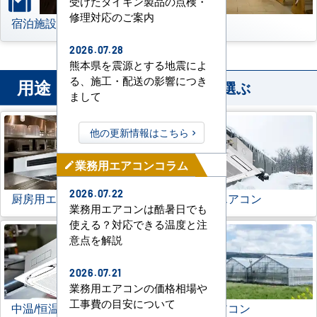
受けたダイキン製品の点検・
修理対応のご案内
宿泊施設
その他
2026.07.28
熊本県を震源とする地震によ
る、施工・配送の影響につき
用途
から業務用エアコンを選ぶ
まして
他の更新情報はこちら
業務用エアコンコラム
mode_edit
2026.07.22
厨房用エアコン
寒冷地用エアコン
業務用エアコンは酷暑日でも
使える？対応できる温度と注
意点を解説
2026.07.21
業務用エアコンの価格相場や
工事費の目安について
中温/恒温用エアコン
農業用エアコン