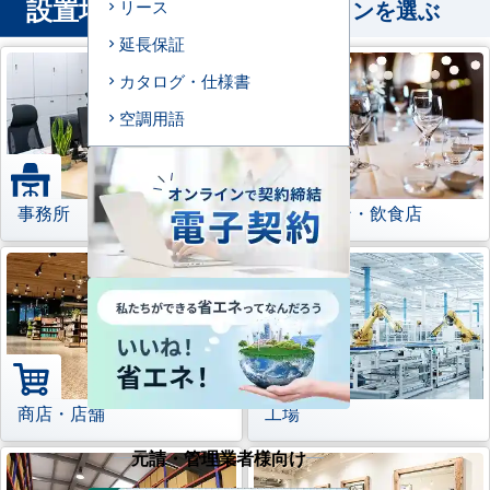
設置場所
から業務用エアコンを選ぶ
リース
延長保証
カタログ・仕様書
空調用語
事務所
レストラン・飲食店
商店・店舗
工場
元請・管理業者様向け