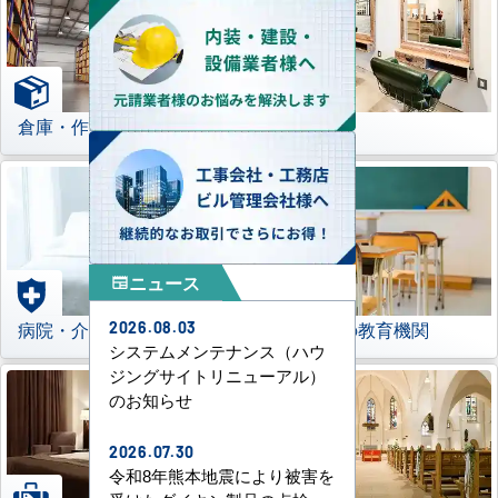
倉庫・作業場
理美容室
ニュース
newspaper
病院・介護施設
学校などの教育機関
2026.08.03
システムメンテナンス（ハウ
ジングサイトリニューアル）
のお知らせ
2026.07.30
令和8年熊本地震により被害を