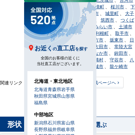
、
五霞町
、
境町
、
桜川市
、
下
妻市
、
常総市
、
城里町
、
大子
町
、
高萩市
、
筑西市
、
つくば
市
、
つくばみらい市
、
土浦市
、
東海村
、
利根町
、
取手市
、
那珂市
、
行方市
、
坂東市
、
日
立市
、
常陸太田市
、
常陸大宮
お近く
直工店
の
を探す
市
、
ひたちなか市
、
鉾田市
、
全国のお客様の近くに
水戸市
、
美浦村
、
守谷市
、
八
当社直工店がございます。
千代町
、
結城市
、
龍ケ崎市
北海道・東北地区
関連リンク：
TOPページヘ
茨城県全域ページヘ
北海道
青森県
岩手県
茨城県直工店所在地
秋田県
宮城県
山形県
福島県
中部地区
形状
新潟県
石川県
富山県
から業務用エアコンを選ぶ
長野県
福井県
岐阜県