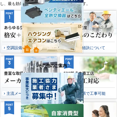
し、最も効果的で効率的なプランをお届けします。
POINT
POINT
1
2
空調設備のご提案について
選ばれる秘訣について
POINT
POINT
3
4
その他のご案内
主流メーカーを全取扱可能
47都道府県で工事可能
POINT
POINT
5
6