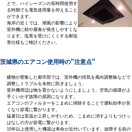
とで、ハイシーズンの長時間使用す
る時期でも電気使用量を抑えること
ができます。
海岸の近くでは、潮風の影響により
室外機に錆や腐食が発生しやすくな
ります。塩害を受けにくくする耐塩
害仕様もご検討ください。
茨城県のエアコン使用時の
"注意点"
建物が密集した都市部では、室外機の排気を風向調整板などで
調整しトラブルを未然に防ぎましょう。
室外機周辺は物を置かないようにしましょう。空気の循環が上
手くいかず故障の原因になります。
エアコンのフィルターをこまめに掃除することで運転効率が良
くなり節電に繋がります。
猛暑日は室温が上昇しやすいため、こまめに消すよりもつけっ
ぱなしの方が節電に繋がります。
15年以上使用した機器は寿命が近付いています。故障する前の