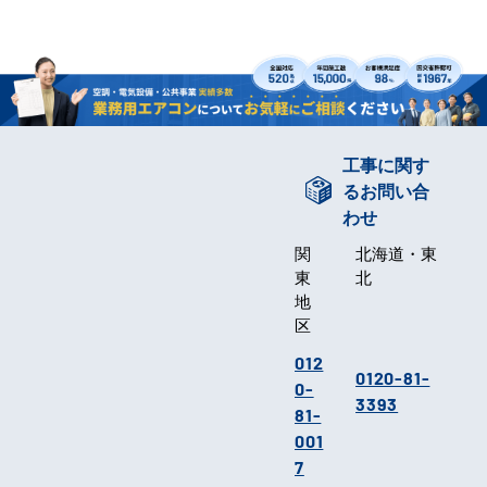
工事に関す
るお問い合
わせ
関
北海道・東
東
北
地
区
012
0120-81-
0-
3393
81-
001
7