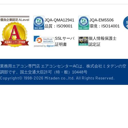
JQA-QMA12941
JQA-EM5506
品質：ISO9001
環境：ISO14001
個人情報保護士
SSLサーバ
認定証
証明書
業務用エアコン専門店 エアコンセンターACは、株式会社ミタデンの空
調部です。国土交通大臣許可（特・般）10448号
Copyright© 1998-
2026
Mitaden co.,ltd. All Rights Reserved.