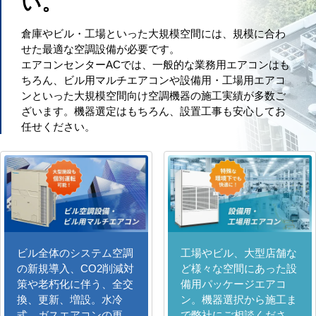
い。
倉庫やビル・工場といった大規模空間には、規模に合わ
せた最適な空調設備が必要です。
エアコンセンターACでは、一般的な業務用エアコンはも
ちろん、ビル用マルチエアコンや設備用・工場用エアコ
ンといった大規模空間向け空調機器の施工実績が多数ご
ざいます。機器選定はもちろん、設置工事も安心してお
任せください。
ビル全体のシステム空調
工場やビル、大型店舗な
の新規導入、CO2削減対
ど様々な空間にあった設
策や老朽化に伴う、全交
備用パッケージエアコ
換、更新、増設。水冷
ン。機器選択から施工ま
式、ガスエアコンの更
で弊社にご相談くださ