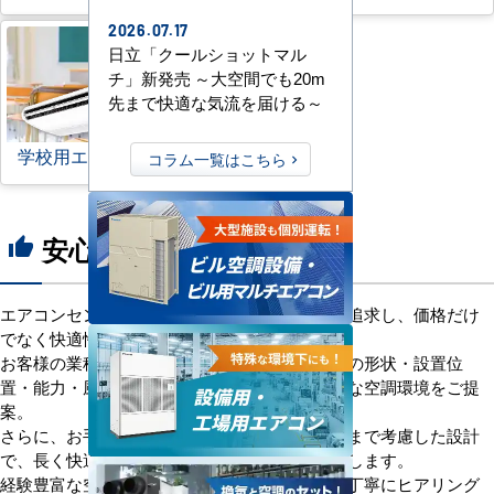
2026.07.17
日立「クールショットマル
チ」新発売 ～大空間でも20m
先まで快適な気流を届ける～
学校用エアコン
コラム一覧はこちら
安心の8つのポイント
thumb_up
エアコンセンターACは、「格安＋α」の価値を追求し、価格だけ
でなく快適性と機能性にもこだわっています。
お客様の業種や施設の形態に合わせて、室内機の形状・設置位
置・能力・風向きなどを総合的に検討し、最適な空調環境をご提
案。
さらに、お手入れのしやすさやメンテナンス性まで考慮した設計
で、長く快適にご使用いただけるようサポートします。
経験豊富な空調技術者が現場の状況やご要望を丁寧にヒアリング