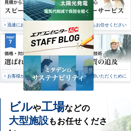
迅速にお届け出来る理由
万一の時もお任せください
POINT
POINT
7
8
お客様から頂いたご意見
永くご愛用いただくために
ビル
工場
や
などの
大型施設
もお任せくださ