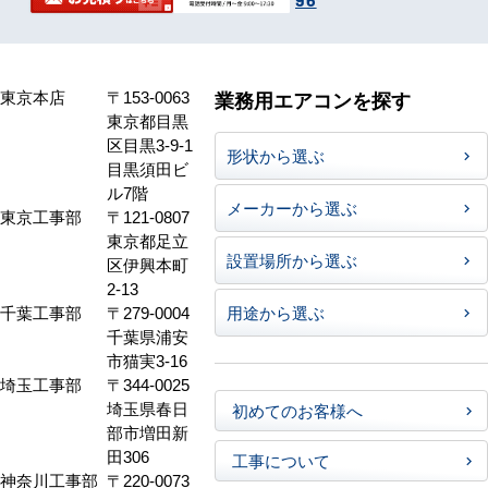
東京本店
〒153-0063
業務用エアコンを探す
東京都目黒
区目黒3-9-1
形状から選ぶ
目黒須田ビ
ル7階
メーカーから選ぶ
東京工事部
〒121-0807
東京都足立
設置場所から選ぶ
区伊興本町
2-13
千葉工事部
〒279-0004
用途から選ぶ
千葉県浦安
市猫実3-16
埼玉工事部
〒344-0025
埼玉県春日
初めてのお客様へ
部市増田新
田306
工事について
神奈川工事部
〒220-0073