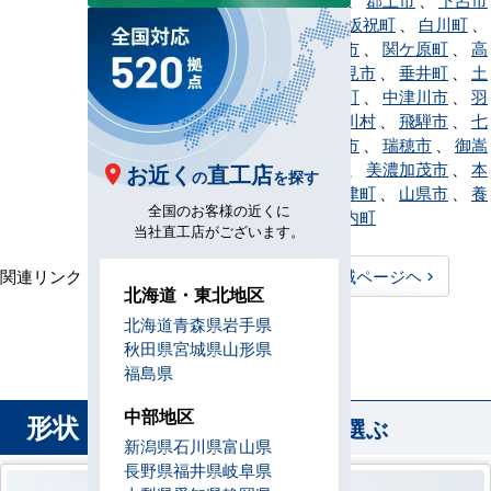
、
神戸町
、
坂祝町
、
白川町
、
白川村
、
関市
、
関ケ原町
、
高
山市
、
多治見市
、
垂井町
、
土
岐市
、
富加町
、
中津川市
、
羽
島市
、
東白川村
、
飛騨市
、
七
宗町
、
瑞浪市
、
瑞穂市
、
御嵩
町
、
美濃市
、
美濃加茂市
、
本
お近く
直工店
の
を探す
巣市
、
八百津町
、
山県市
、
養
全国のお客様の近くに
老町
、
輪之内町
当社直工店がございます。
関連リンク：
TOPページヘ
岐阜県全域ページヘ
北海道・東北地区
岐阜県直工店所在地
北海道
青森県
岩手県
秋田県
宮城県
山形県
福島県
中部地区
形状
から業務用エアコンを選ぶ
新潟県
石川県
富山県
長野県
福井県
岐阜県