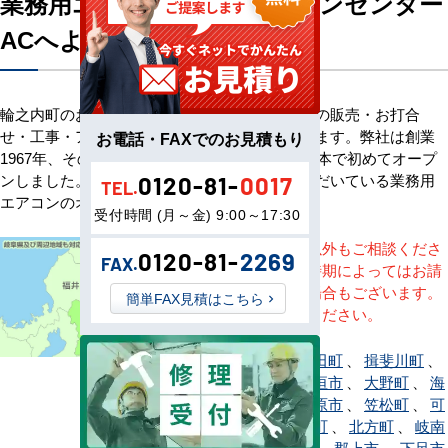
業務用エアコン専門店エアコンセンター
ACへようこそ
輪之内町のお客様へ業務用エアコン・空調機器の販売・お打合
せ・工事・アフターサービスまで一貫して承ります。弊社は創業
お電話・FAXでのお見積もり
1967年、その信頼を基に空調のネット販売を日本で初めてオープ
ンしました。以来、皆様にご信頼・ご愛顧いただいている業務用
0120-81-
0017
TEL.
エアコンのオンラインショップです。
受付時間 (月～金) 9:00～17:30
※記載地域以外もご相談くださ
0120-81-
2269
FAX.
い。地域・時期によってはお請
けできない場合もございます。
簡単FAX見積はこちら
直接ご相談ください。
安八町
、
池田町
、
揖斐川町
、
恵那市
、
大垣市
、
大野町
、
海
津市
、
各務原市
、
笠松町
、
可
児市
、
川辺町
、
北方町
、
岐南
町
、
岐阜市
、
郡上市
、
下呂市