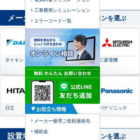
工事費用シミュレーション
メーカー
から業務用エアコンを選ぶ
エラーコード一覧
ダイキン
日本キヤリア
三菱電機
(旧:東芝キヤリア)
日立
三菱重工
パナソニック
お役立ち情報
tips_and_updates
メーカー修理ご依頼連絡先
補助金
設置場所
から業務用エアコンを選ぶ