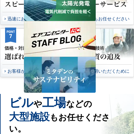
迅速にお届け出来る理由
万一の時もお任せください
POINT
POINT
7
8
お客様から頂いたご意見
永くご愛用いただくために
ビル
工場
や
などの
大型施設
もお任せくださ
い。