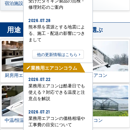
受けたダイキン製品の点検・
宿泊施設
その他
修理対応のご案内
2026.07.28
熊本県を震源とする地震によ
用途
から業務用エアコンを選ぶ
る、施工・配送の影響につき
まして
他の更新情報はこちら
業務用エアコンコラム
mode_edit
厨房用エアコン
寒冷地用エアコン
2026.07.22
業務用エアコンは酷暑日でも
使える？対応できる温度と注
意点を解説
2026.07.21
業務用エアコンの価格相場や
中温/恒温用エアコン
農業用エアコン
工事費の目安について