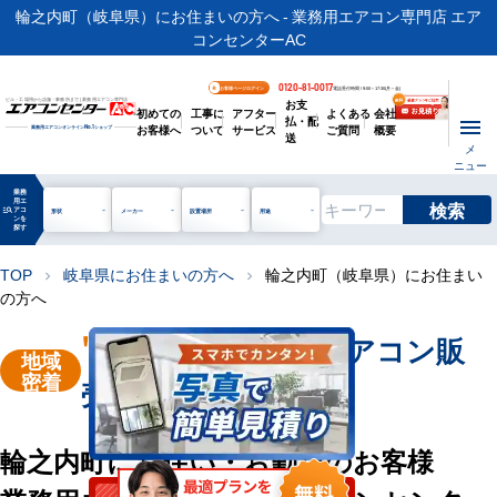
輪之内町（岐阜県）にお住まいの方へ - 業務用エアコン専門店 エア
コンセンターAC
0120-81-0017
お客様ページログイン
電話受付時間 / 9:00～17:30(月～金)
お支
ビル・工場用から店舗・事務所まで | 業務用エアコン専門店
初めての
工事に
アフター
よくある
会社
払・配
お客様へ
ついて
サービス
ご質問
概要
業務用エアコンオンライン
No.1
ショップ
送
メ
ニュー
業務
用エ
検索
manage_search
アコ
形状
メーカー
設置場所
用途
ンを
探す
TOP
岐阜県にお住まいの方へ
輪之内町（岐阜県）にお住まい
chevron_right
chevron_right
の方へ
"輪之内町"
業務用エアコン販
地域
密着
売・工事を承ります
輪之内町にお住い・お勤めのお客様