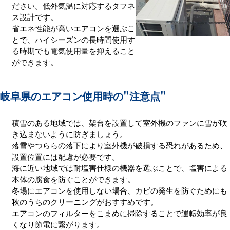
ださい。低外気温に対応するタフネ
ス設計です。
省エネ性能が高いエアコンを選ぶこ
とで、ハイシーズンの長時間使用す
る時期でも電気使用量を抑えること
ができます。
岐阜県のエアコン使用時の
"注意点"
積雪のある地域では、架台を設置して室外機のファンに雪が吹
き込まないように防ぎましょう。
落雪やつららの落下により室外機が破損する恐れがあるため、
設置位置には配慮が必要です。
海に近い地域では耐塩害仕様の機器を選ぶことで、塩害による
本体の腐食を防ぐことができます。
冬場にエアコンを使用しない場合、カビの発生を防ぐためにも
秋のうちのクリーニングがおすすめです。
エアコンのフィルターをこまめに掃除することで運転効率が良
くなり節電に繋がります。