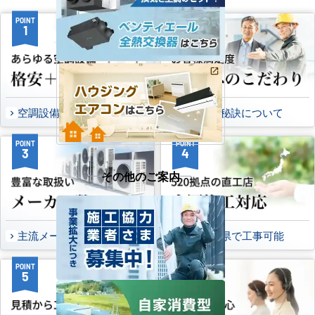
POINT
POINT
1
2
空調設備のご提案について
選ばれる秘訣について
POINT
POINT
3
4
その他のご案内
主流メーカーを全取扱可能
47都道府県で工事可能
POINT
POINT
5
6