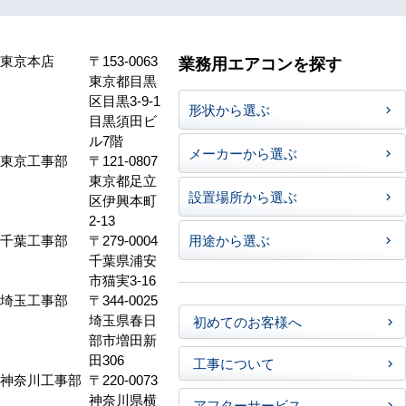
東京本店
〒153-0063
業務用エアコンを探す
東京都目黒
区目黒3-9-1
形状から選ぶ
目黒須田ビ
ル7階
メーカーから選ぶ
東京工事部
〒121-0807
東京都足立
設置場所から選ぶ
区伊興本町
2-13
千葉工事部
〒279-0004
用途から選ぶ
千葉県浦安
市猫実3-16
埼玉工事部
〒344-0025
埼玉県春日
初めてのお客様へ
部市増田新
田306
工事について
神奈川工事部
〒220-0073
神奈川県横
アフターサービス