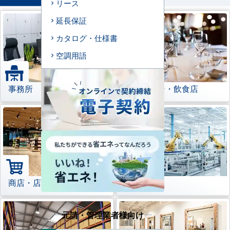
リース
延長保証
カタログ・仕様書
空調用語
事務所
レストラン・飲食店
商店・店舗
工場
元請・管理業者様向け