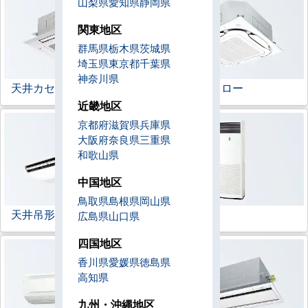
山梨県
愛知県
静岡県
関東地区
群馬県
栃木県
茨城県
埼玉県
東京都
千葉県
神奈川県
天井カセット形
4方向
ラウンドフロー
近畿地区
京都府
滋賀県
兵庫県
大阪府
奈良県
三重県
和歌山県
中国地区
鳥取県
島根県
岡山県
天井吊形
床置形
広島県
山口県
四国地区
香川県
愛媛県
徳島県
高知県
九州・沖縄地区