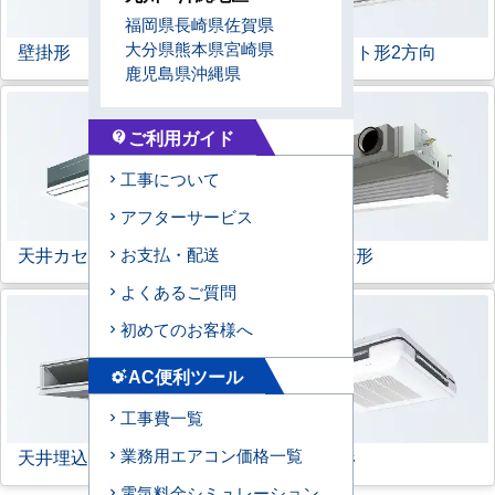
福岡県
長崎県
佐賀県
大分県
熊本県
宮崎県
壁掛形
天井カセット形
2方向
鹿児島県
沖縄県
ご利用ガイド
contact_support
工事について
アフターサービス
天井カセット形
1方向
ビルトイン形
お支払・配送
よくあるご質問
初めてのお客様へ
AC便利ツール
settings_suggest
工事費一覧
天井埋込ダクト形
天吊自在形
業務用エアコン価格一覧
電気料金シミュレーション