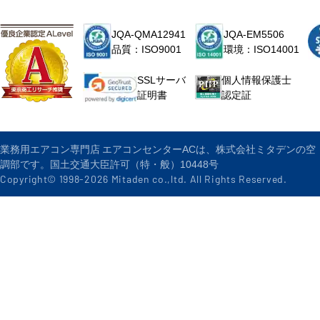
JQA-QMA12941
JQA-EM5506
品質：ISO9001
環境：ISO14001
個人情報保護士
SSLサーバ
認定証
証明書
業務用エアコン専門店 エアコンセンターACは、株式会社ミタデンの空
調部です。国土交通大臣許可（特・般）10448号
Copyright© 1998-
2026
Mitaden co.,ltd. All Rights Reserved.