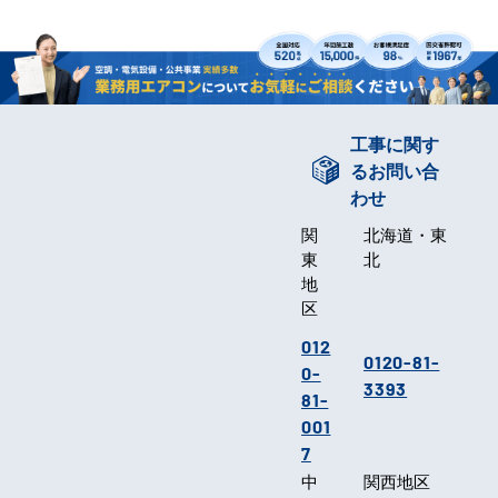
工事に関す
るお問い合
わせ
関
北海道・東
東
北
地
区
012
0120-81-
0-
3393
81-
001
7
中
関西地区