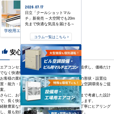
2026.07.17
日立「クールショットマル
チ」新発売 ～大空間でも20m
先まで快適な気流を届ける～
学校用エアコン
コラム一覧はこちら
安心の8つのポイント
thumb_up
エアコンセンターACは、「格安＋α」の価値を追求し、価格だけ
でなく快適性と機能性にもこだわっています。
お客様の業種や施設の形態に合わせて、室内機の形状・設置位
置・能力・風向きなどを総合的に検討し、最適な空調環境をご提
案。
さらに、お手入れのしやすさやメンテナンス性まで考慮した設計
で、長く快適にご使用いただけるようサポートします。
経験豊富な空調技術者が現場の状況やご要望を丁寧にヒアリング
し、最も効果的で効率的なプランをお届けします。