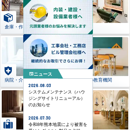
倉庫・作業場
理美容室
ニュース
newspaper
病院・介護施設
学校などの教育機関
2026.08.03
システムメンテナンス（ハウ
ジングサイトリニューアル）
のお知らせ
2026.07.30
令和8年熊本地震により被害を