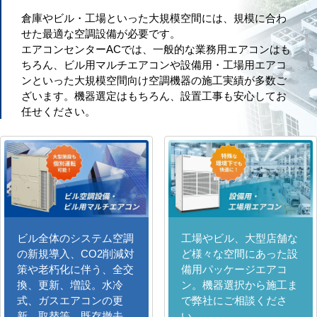
倉庫やビル・工場といった大規模空間には、規模に合わ
せた最適な空調設備が必要です。
エアコンセンターACでは、一般的な業務用エアコンはも
ちろん、ビル用マルチエアコンや設備用・工場用エアコ
ンといった大規模空間向け空調機器の施工実績が多数ご
ざいます。機器選定はもちろん、設置工事も安心してお
任せください。
ビル全体のシステム空調
工場やビル、大型店舗な
の新規導入、CO2削減対
ど様々な空間にあった設
策や老朽化に伴う、全交
備用パッケージエアコ
換、更新、増設。水冷
ン。機器選択から施工ま
式、ガスエアコンの更
で弊社にご相談くださ
新、取替等。既存撤去、
い。