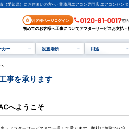
市（愛知県）にお住まいの方へ - 業務用エアコン専門店 エアコンセンタ
0120-81-0017
お客様ページログイン
電話受
初めてのお客様へ
工事について
アフターサービス
お支払・
ーカー
設置場所
用途
方へ
工事を承ります
ACへようこそ
事・アフターサービスまで一貫して承ります。弊社は創業1967年