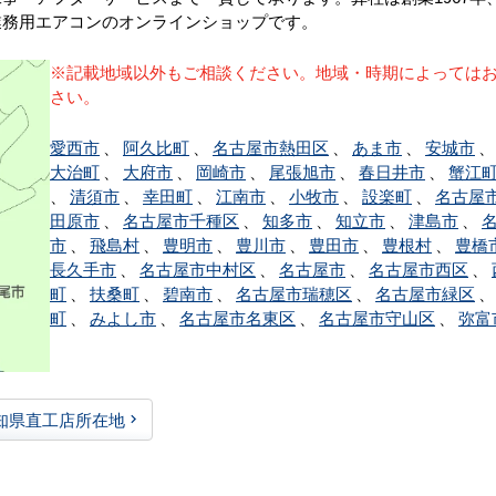
業務用エアコンのオンラインショップです。
※記載地域以外もご相談ください。地域・時期によっては
さい。
愛西市
、
阿久比町
、
名古屋市熱田区
、
あま市
、
安城市
大治町
、
大府市
、
岡崎市
、
尾張旭市
、
春日井市
、
蟹江
、
清須市
、
幸田町
、
江南市
、
小牧市
、
設楽町
、
名古屋
田原市
、
名古屋市千種区
、
知多市
、
知立市
、
津島市
、
市
、
飛島村
、
豊明市
、
豊川市
、
豊田市
、
豊根村
、
豊橋
長久手市
、
名古屋市中村区
、
名古屋市
、
名古屋市西区
、
町
、
扶桑町
、
碧南市
、
名古屋市瑞穂区
、
名古屋市緑区
町
、
みよし市
、
名古屋市名東区
、
名古屋市守山区
、
弥富
知県直工店所在地