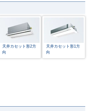
天井カセット形
2方
天井カセット形
1方
向
向