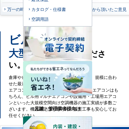
万一の時もお任せください
お客様から頂いたご意見
カタログ・仕様書
空調用語
ビル
工場
や
などの
大型施設
もお任せくださ
い。
倉庫やビル・工場といった大規模空間には、規模に合わ
せた最適な空調設備が必要です。
エアコンセンターACでは、一般的な業務用エアコンはも
ちろん、ビル用マルチエアコンや設備用・工場用エアコ
ンといった大規模空間向け空調機器の施工実績が多数ご
元請・管理業者様向け
ざいます。機器選定はもちろん、設置工事も安心してお
任せください。