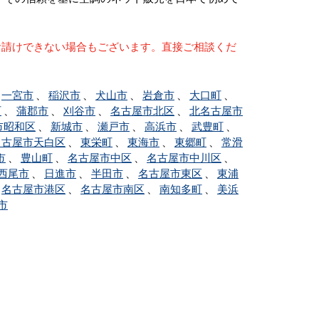
お請けできない場合もございます。直接ご相談くだ
、
一宮市
、
稲沢市
、
犬山市
、
岩倉市
、
大口町
、
町
、
蒲郡市
、
刈谷市
、
名古屋市北区
、
北名古屋市
市昭和区
、
新城市
、
瀬戸市
、
高浜市
、
武豊町
、
名古屋市天白区
、
東栄町
、
東海市
、
東郷町
、
常滑
市
、
豊山町
、
名古屋市中区
、
名古屋市中川区
、
西尾市
、
日進市
、
半田市
、
名古屋市東区
、
東浦
、
名古屋市港区
、
名古屋市南区
、
南知多町
、
美浜
市