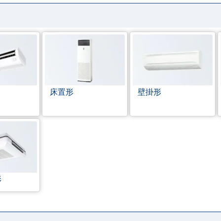
床置形
壁掛形
形