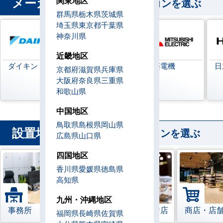
メーカー
関東地区
から業務用エアコンを選ぶ
群馬県
栃木県
茨城県
埼玉県
東京都
千葉県
神奈川県
近畿地区
ダイキン
日本キヤリア
三菱電機
日
京都府
滋賀県
兵庫県
(旧:東芝キヤリ
大阪府
奈良県
三重県
ア)
和歌山県
中国地区
鳥取県
島根県
岡山県
設置場所
から業務用エアコンを選ぶ
広島県
山口県
四国地区
香川県
愛媛県
徳島県
高知県
九州・沖縄地区
事務所
レストラン・飲食店
商店・店
福岡県
長崎県
佐賀県