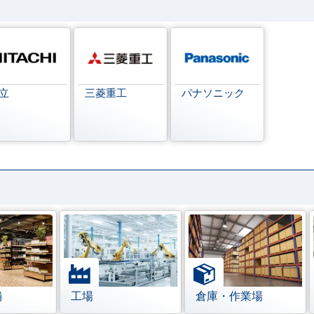
立
三菱重工
パナソニック
舗
工場
倉庫・作業場