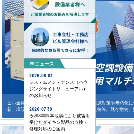
ニュース
newspaper
2026.08.03
システムメンテナンス（ハウ
ジングサイトリニューアル）
のお知らせ
ビル全体のシステム空調の新規導入、CO2削減対策や老朽化
新、増設。水冷式、ガスエアコンの更新、取替等。既存撤去、
2026.07.30
令和8年熊本地震により被害を
受けたダイキン製品の点検・
修理対応のご案内