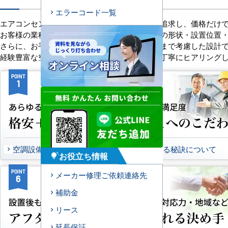
エラーコード一覧
エアコンセンターACは、「格安＋α」の価値を追求し、価格だけ
お客様の業種や施設の形態に合わせて、室内機の形状・設置位置
さらに、お手入れのしやすさやメンテナンス性まで考慮した設計
経験豊富な空調技術者が現場の状況やご要望を丁寧にヒアリング
POINT
POINT
1
2
空調設備のご提案について
選ばれる秘訣について
お役立ち情報
tips_and_updates
POINT
POINT
メーカー修理ご依頼連絡先
6
7
補助金
リース
延長保証