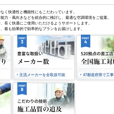
でなく快適性と機能性にもこだわっています。
・能力・風向きなどを総合的に検討し、最適な空調環境をご提案。
で、長く快適にご使用いただけるようサポートします。
し、最も効果的で効率的なプランをお届けします。
POINT
POINT
3
4
主流メーカーを全取扱可能
47都道府県で工
POINT
8