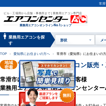
常滑
ビル・工場用から店舗・事務所まで | 業務用エアコン専門店
業務用エアコンオンライン
No.1
ショップ
manage_searc
業務用エアコンを探
形状
メ
h
す
TOP
愛知県にお住まいの方へ
常滑市（愛知県）にお住まいの
chevron_right
chevron_right
地域
"常滑市"
業務用エアコン販売・
密着
常滑市にお住い・お勤めのお客様
業務用エアコン専門店エアコンセンター
常滑市のお客様へ業務用エアコン・空調機器の販売・お打合せ・工