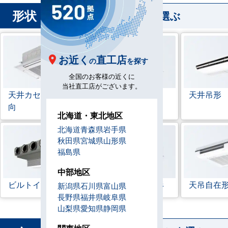
形状
から業務用エアコンを選ぶ
お近く
直工店
の
を探す
全国のお客様の近くに
当社直工店がございます。
天井カセット形
4方
ラウンドフロー
天井吊形
向
北海道・東北地区
北海道
青森県
岩手県
秋田県
宮城県
山形県
福島県
中部地区
ビルトイン形
天井埋込ダクト形
天吊自在
新潟県
石川県
富山県
長野県
福井県
岐阜県
山梨県
愛知県
静岡県