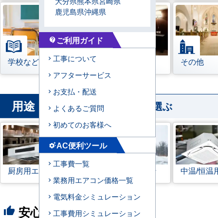
大分県
熊本県
宮崎県
鹿児島県
沖縄県
ご利用ガイド
contact_support
工事について
学校などの教育機関
宿泊施設
その他
アフターサービス
お支払・配送
用途
から業務用エアコンを選ぶ
よくあるご質問
初めてのお客様へ
AC便利ツール
settings_suggest
工事費一覧
厨房用エアコン
寒冷地用エアコン
中温/恒温
業務用エアコン価格一覧
電気料金シミュレーション
安心の8つのポイント
thumb_up
工事費用シミュレーション