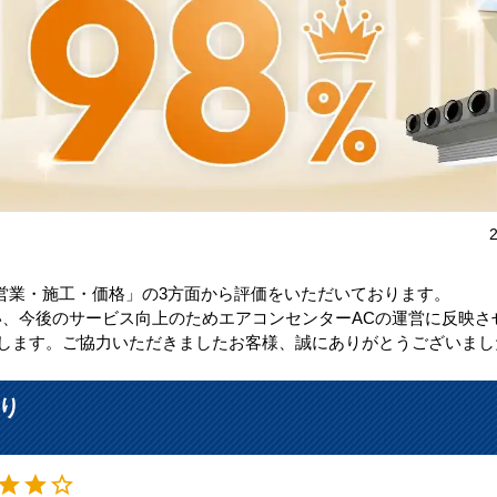
営業・施工・価格」の3方面から評価をいただいております。
、今後のサービス向上のためエアコンセンターACの運営に反映さ
指します。ご協力いただきましたお客様、誠にありがとうございまし
り
星4
star
star
star_border