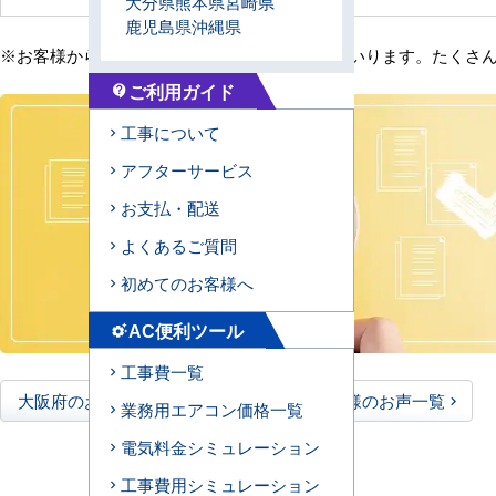
大分県
熊本県
宮崎県
鹿児島県
沖縄県
※お客様からの貴重なご意見は随時更新してまいります。たくさ
ご利用ガイド
contact_support
工事について
アフターサービス
お支払・配送
よくあるご質問
初めてのお客様へ
AC便利ツール
settings_suggest
工事費一覧
大阪府のお客様のお声一覧
全国のお客様のお声一覧
業務用エアコン価格一覧
電気料金シミュレーション
工事費用シミュレーション