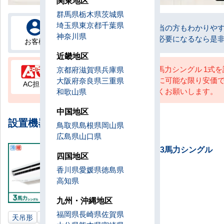
関東地区
群馬県
栃木県
茨城県
埼玉県
東京都
千葉県
電話対応だけですが営業担当の方もわかりや
神奈川県
していただきました。また必要になるなら是
お客様
近畿地区
天井吊形 業務用エアコン 3馬力シングル 
京都府
滋賀県
兵庫県
ら直接配送する等、お客様に可能な限り安価
大阪府
奈良県
三重県
AC担当
愛顧を賜りますようよろしくお願いします。
和歌山県
中国地区
設置機器一覧
鳥取県
島根県
岡山県
広島県
山口県
天井吊形 業務用エアコン 3馬力シングル
四国地区
設置数：1式
香川県
愛媛県
徳島県
高知県
九州・沖縄地区
福岡県
長崎県
佐賀県
天吊形
3馬力
大阪府
業務用エアコン