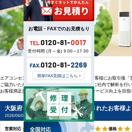
お電話・FAXでのお見積もり
0120-81-
0017
TEL.
受付時間 (月～金) 9:00～17:30
0120-81-
2269
FAX.
簡単FAX見積はこちら
エアコンセンターACをご利用いただきましたお客様にお取引後「
ご協力いただいたアンケート評価・ご意見を元に社内で解析を行い
お客様満足度100％の評価をいただけるよう、サービス向上を目
大阪府 門真市 建設業倉庫に設置されたお客様よ
2026/06/03(Wed) No.11567
星5
星5
star
star
star
star
star
star
star
star
star
star
star
star
営業対応
工事対応
価格