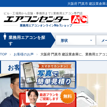
大阪府 門真市 建設業倉庫
ビル・工場用から店舗・事務所まで | 業務用エアコン専門店
業務用エアコンオンライン
No.1
ショップ
manage_searc
業務用エアコンを探
形状
メ
h
す
TOP
お客様のお声
大阪府 門真市 建設業倉庫に、業務用エア
chevron_right
chevron_right
お客様のお声