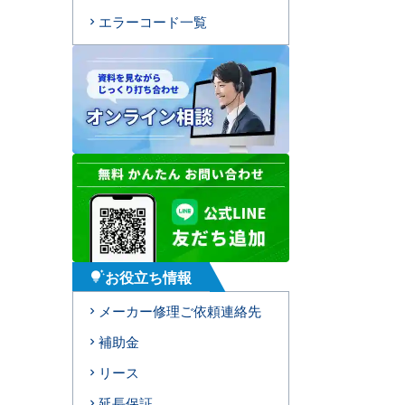
エラーコード一覧
お役立ち情報
tips_and_updates
メーカー修理ご依頼連絡先
補助金
リース
延長保証