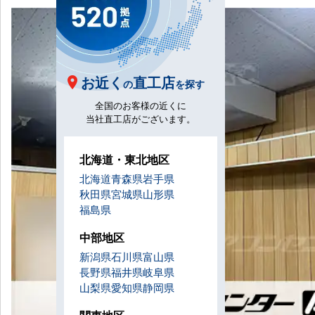
お近く
直工店
の
を探す
全国のお客様の近くに
当社直工店がございます。
北海道・東北地区
北海道
青森県
岩手県
秋田県
宮城県
山形県
福島県
中部地区
新潟県
石川県
富山県
長野県
福井県
岐阜県
山梨県
愛知県
静岡県