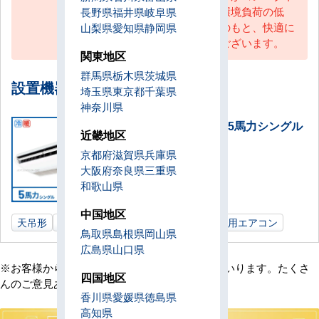
になる ③静音性が高い ④環境負荷の低
長野県
福井県
岐阜県
減 などです。新しい空調機のもと、快適に
山梨県
愛知県
静岡県
お過ごしいただければ幸いでございます。
関東地区
群馬県
栃木県
茨城県
設置機器一覧
埼玉県
東京都
千葉県
神奈川県
天井吊形 業務用エアコン 5馬力シングル
近畿地区
設置数：1式
京都府
滋賀県
兵庫県
大阪府
奈良県
三重県
和歌山県
中国地区
天吊形
5馬力
運送業事務所
三重県
業務用エアコン
鳥取県
島根県
岡山県
広島県
山口県
※お客様からの貴重なご意見は随時更新してまいります。たくさ
四国地区
んのご意見ありがとうございました。
香川県
愛媛県
徳島県
高知県