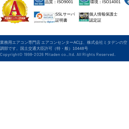
品質：ISO9001
環境：ISO14001
個人情報保護士
SSLサーバ
認定証
証明書
業務用エアコン専門店 エアコンセンターACは、株式会社ミタデンの空
調部です。国土交通大臣許可（特・般）10448号
Copyright© 1998-
2026
Mitaden co.,ltd. All Rights Reserved.