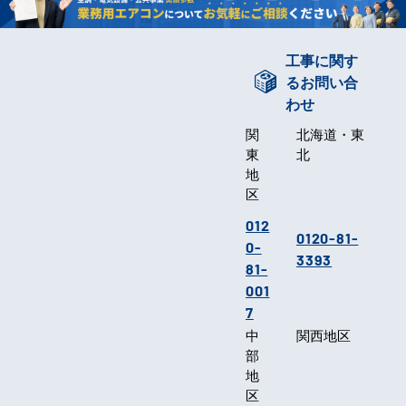
工事に関す
るお問い合
わせ
関
北海道・東
東
北
地
区
012
0120-81-
0-
3393
81-
001
7
中
関西地区
部
地
区