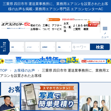
三重県 四日市市 運送業事務所に、業務用エアコンを設置されたお客
様のお声を掲載 - 業務用エアコン専門店 エアコンセンターAC
0120-81-0017
お客様ページログイン
電話受付時間 / 9:00～17:30(月～金)
お支
ビル・工場用から店舗・事務所まで | 業務用エアコン専門店
初めての
工事に
アフター
よくある
会社
払・配
お客様へ
ついて
サービス
ご質問
概要
業務用エアコンオンライン
No.1
ショップ
送
メ
ニュー
業務
用エ
検索
manage_search
アコ
形状
メーカー
設置場所
用途
ンを
探す
TOP
お客様のお声
三重県 四日市市 運送業事務所に、業務用エ
chevron_right
chevron_right
アコンを設置されたお客様
お客様のお声