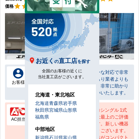
星5
star
star
star
star
star
価格
お近く
直工店
の
を探す
全国のお客様の近くに
とにかく最初からスピーディーな対応で非常
当社直工店がございます。
に満足しています。合い見積もり業者よりも
お客様
価格の面でもメリットがあり、非常に助かり
ました。次回もよろしくお願いいたします。
北海道・東北地区
北海道
青森県
岩手県
天井吊形 業務用エアコン 5馬力シングル 1式
秋田県
宮城県
山形県
を設置いたしました。この度は最上のご評価
福島県
AC担当
をいただき大変嬉しく思います。新しい機器
中部地区
への入れ替えのメリットは様々ございます。
①電気代が抑えられる ②本体がコンパクト
新潟県
石川県
富山県