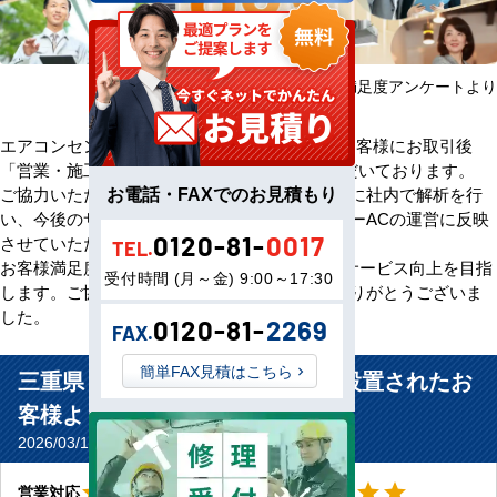
2025年08月～2026年07月 お客様満足度アンケートより
エアコンセンターACをご利用いただきましたお客様にお取引後
「営業・施工・価格」の3方面から評価をいただいております。
お電話・FAXでのお見積もり
ご協力いただいたアンケート評価・ご意見を元に社内で解析を行
い、今後のサービス向上のためエアコンセンターACの運営に反映
0120-81-
0017
させていただきます。
TEL.
お客様満足度100％の評価をいただけるよう、サービス向上を目指
受付時間 (月～金) 9:00～17:30
します。ご協力いただきましたお客様、誠にありがとうございま
した。
0120-81-
2269
FAX.
簡単FAX見積はこちら
三重県 四日市市 運送業事務所に設置されたお
客様より
2026/03/16(Mon) No.11510
星5
星5
star
star
star
star
star
star
star
star
star
star
営業対応
工事対応