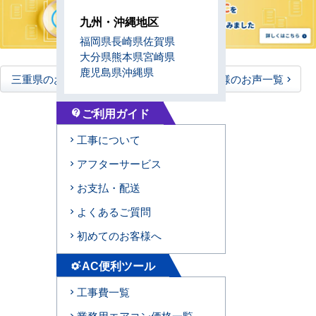
九州・沖縄地区
福岡県
長崎県
佐賀県
大分県
熊本県
宮崎県
鹿児島県
沖縄県
三重県のお客様のお声一覧
全国のお客様のお声一覧
ご利用ガイド
contact_support
工事について
アフターサービス
お支払・配送
よくあるご質問
初めてのお客様へ
AC便利ツール
settings_suggest
工事費一覧
業務用エアコン価格一覧