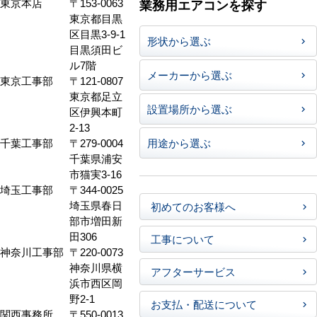
東京本店
〒153-0063
業務用エアコンを探す
東京都目黒
区目黒3-9-1
形状から選ぶ
目黒須田ビ
ル7階
メーカーから選ぶ
東京工事部
〒121-0807
東京都足立
設置場所から選ぶ
区伊興本町
2-13
千葉工事部
〒279-0004
用途から選ぶ
千葉県浦安
市猫実3-16
埼玉工事部
〒344-0025
埼玉県春日
初めてのお客様へ
部市増田新
田306
工事について
神奈川工事部
〒220-0073
神奈川県横
アフターサービス
浜市西区岡
野2-1
お支払・配送について
関西事務所
〒550-0013