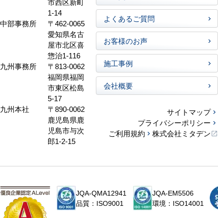
市西区新町
1-14
よくあるご質問
中部事務所
〒462-0065
愛知県名古
お客様のお声
屋市北区喜
惣治1-116
施工事例
九州事務所
〒813-0062
福岡県福岡
会社概要
市東区松島
5-17
九州本社
〒890-0062
サイトマップ
鹿児島県鹿
プライバシーポリシー
児島市与次
ご利用規約
株式会社ミタデン
郎1-2-15
JQA-QMA12941
JQA-EM5506
品質：ISO9001
環境：ISO14001