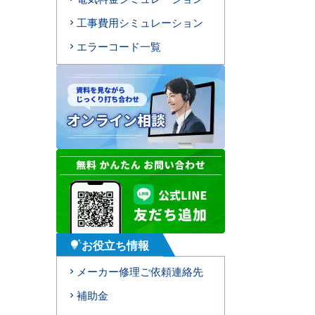
工事費用シミュレーション
エラーコード一覧
お役立ち情報
tips_and_updates
メーカー修理ご依頼連絡先
補助金