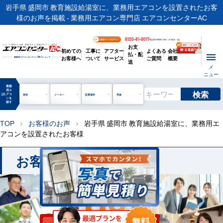
岩手県 盛岡市 教育施設給湯室に、業務用エアコンを設置されたお客
様のお声を掲載 - 業務用エアコン専門店 エアコンセンターAC
0120-81-0017
お客様ページログイン
電話受付時間 / 9:00～17:30(月～金)
お支
ビル・工場用から店舗・事務所まで | 業務用エアコン専門店
初めての
工事に
アフター
よくある
会社
払・配
お客様へ
ついて
サービス
ご質問
概要
業務用エアコンオンライン
No.1
ショップ
送
メ
ニュー
業務
用エ
検索
manage_search
アコ
形状
メーカー
設置場所
用途
ンを
探す
TOP
お客様のお声
岩手県 盛岡市 教育施設給湯室に、業務用エ
chevron_right
chevron_right
アコンを設置されたお客様
お客様のお声