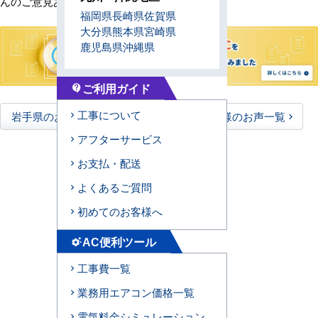
んのご意見ありがとうございました。
福岡県
長崎県
佐賀県
大分県
熊本県
宮崎県
鹿児島県
沖縄県
ご利用ガイド
contact_support
工事について
岩手県のお客様のお声一覧
全国のお客様のお声一覧
アフターサービス
お支払・配送
よくあるご質問
初めてのお客様へ
AC便利ツール
settings_suggest
工事費一覧
業務用エアコン価格一覧
電気料金シミュレーション