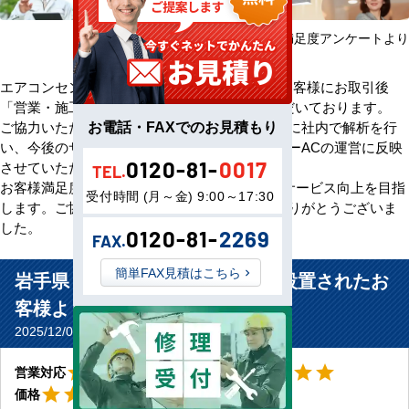
2025年08月～2026年07月 お客様満足度アンケートより
エアコンセンターACをご利用いただきましたお客様にお取引後
「営業・施工・価格」の3方面から評価をいただいております。
お電話・FAXでのお見積もり
ご協力いただいたアンケート評価・ご意見を元に社内で解析を行
い、今後のサービス向上のためエアコンセンターACの運営に反映
0120-81-
0017
させていただきます。
TEL.
お客様満足度100％の評価をいただけるよう、サービス向上を目指
受付時間 (月～金) 9:00～17:30
します。ご協力いただきましたお客様、誠にありがとうございま
した。
0120-81-
2269
FAX.
簡単FAX見積はこちら
岩手県 盛岡市 教育施設給湯室に設置されたお
客様より
2025/12/01(Mon) No.11435
星5
星5
star
star
star
star
star
star
star
star
star
star
営業対応
工事対応
星5
star
star
star
star
star
価格