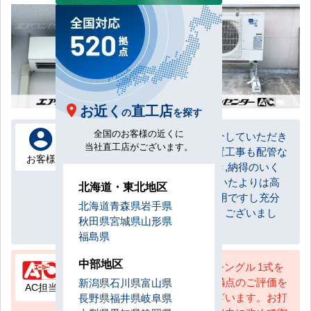
お近く
直工店
の
を探す
全国のお客様の近くに
当方の希望に沿った機種を紹介していただき
当社直工店がございます。
ありがとうございました。設置工事も配管な
お客様
どしっかり打ち合わせいただき,納得のいく
施工でした。工事費も,思っていたよりは高
北海道・東北地区
額の部分もありましたが,業務用ですし充分
北海道
青森県
岩手県
納得しております。ありがとうございまし
秋田県
宮城県
山形県
た。
福島県
中部地区
壁掛形 業務用エアコン 3馬力シングル 1式を
設置いたしました。この度は満点のご評価を
新潟県
石川県
富山県
AC担当
いただき、誠にありがとうございます。お打
長野県
福井県
岐阜県