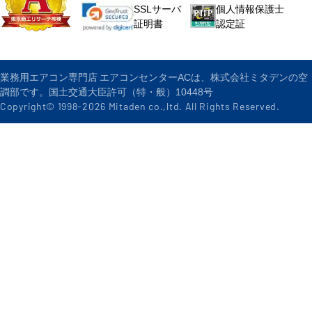
個人情報保護士
SSLサーバ
認定証
証明書
業務用エアコン専門店 エアコンセンターACは、株式会社ミタデンの空
調部です。国土交通大臣許可（特・般）10448号
Copyright© 1998-
2026
Mitaden co.,ltd. All Rights Reserved.