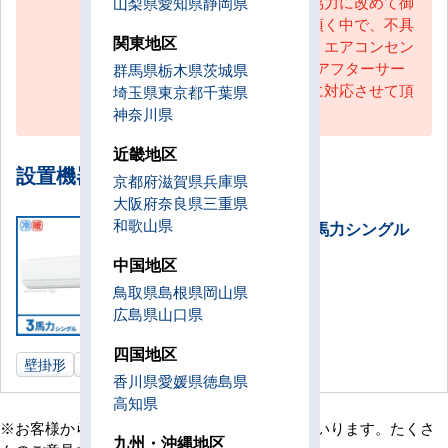
合せ段階から、工事当日のご協力に改めて御
山梨県
愛知県
静岡県
礼申し上げます。今後お使い頂く中で、不具
関東地区
合や疑問等がございましたら、エアコンセン
ターACまでご連絡ください。アフターサー
群馬県
栃木県
茨城県
ビスも万全の体制で迅速丁寧に対応させて頂
埼玉県
東京都
千葉県
いております。
神奈川県
近畿地区
設置機器一覧
京都府
滋賀県
兵庫県
大阪府
奈良県
三重県
和歌山県
壁掛形 業務用エアコン 3馬力シングル
設置数：1式
中国地区
鳥取県
島根県
岡山県
広島県
山口県
四国地区
壁掛形
3馬力
岩手県
業務用エアコン
香川県
愛媛県
徳島県
高知県
※お客様からの貴重なご意見は随時更新してまいります。たくさ
九州・沖縄地区