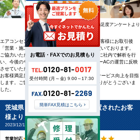
2025年08月～2026年07月 お客様満足度アンケートより
エアコンセンターACをご利用いただきましたお客様にお取引後
「営業・施工・価格」の3方面から評価をいただいております。
お電話・FAXでのお見積もり
ご協力いただいたアンケート評価・ご意見を元に社内で解析を行
い、今後のサービス向上のためエアコンセンターACの運営に反映
0120-81-
0017
させていただきます。
TEL.
お客様満足度100％の評価をいただけるよう、サービス向上を目指
受付時間 (月～金) 9:00～17:30
します。ご協力いただきましたお客様、誠にありがとうございま
した。
0120-81-
2269
FAX.
簡単FAX見積はこちら
茨城県 水戸市 保育園体育館に設置されたお客
様より
2023/12/10(Sun) No.10766
星4
星5
star
star
star
star
star_border
star
star
star
star
star
営業対応
工事対応