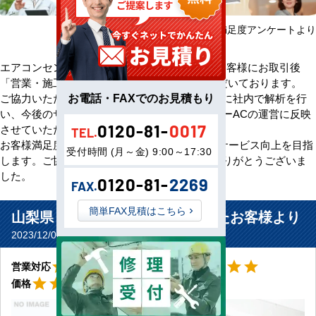
2025年08月～2026年07月 お客様満足度アンケートより
エアコンセンターACをご利用いただきましたお客様にお取引後
「営業・施工・価格」の3方面から評価をいただいております。
お電話・FAXでのお見積もり
ご協力いただいたアンケート評価・ご意見を元に社内で解析を行
い、今後のサービス向上のためエアコンセンターACの運営に反映
0120-81-
0017
させていただきます。
TEL.
お客様満足度100％の評価をいただけるよう、サービス向上を目指
受付時間 (月～金) 9:00～17:30
します。ご協力いただきましたお客様、誠にありがとうございま
した。
0120-81-
2269
FAX.
簡単FAX見積はこちら
山梨県 甲府市 塾教室に設置されたお客様より
2023/12/06(Wed) No.10759
星2
星5
star
star
star_border
star_border
star_border
star
star
star
star
star
営業対応
工事対応
星5
star
star
star
star
star
価格