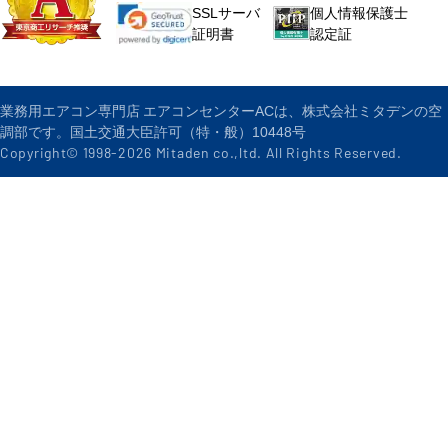
個人情報保護士
SSLサーバ
認定証
証明書
業務用エアコン専門店 エアコンセンターACは、株式会社ミタデンの空
調部です。国土交通大臣許可（特・般）10448号
Copyright© 1998-
2026
Mitaden co.,ltd. All Rights Reserved.