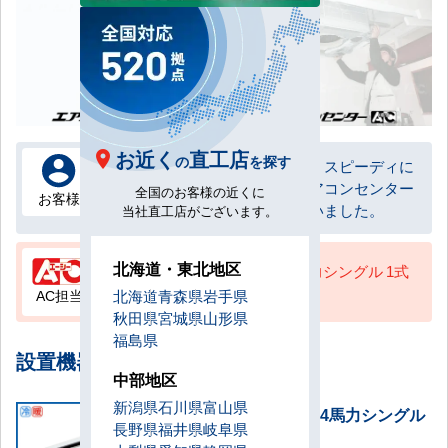
お近く
直工店
の
を探す
施工業者さんが、とても丁寧、スピーディに
対応してくださったので、エアコンセンター
全国のお客様の近くに
お客様
様にお願いしてよかったと思いました。
当社直工店がございます。
北海道・東北地区
天井吊形 業務用エアコン 4馬力シングル 1式
を設置いたしました。
AC担当
北海道
青森県
岩手県
秋田県
宮城県
山形県
福島県
設置機器一覧
中部地区
新潟県
石川県
富山県
天井吊形 業務用エアコン 4馬力シングル
長野県
福井県
岐阜県
設置数：1式