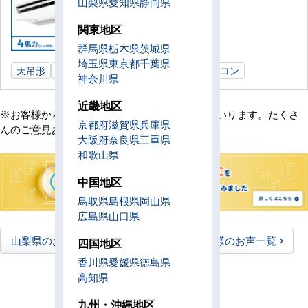
山梨県
愛知県
静岡県
関東地区
群馬県
栃木県
茨城県
埼玉県
東京都
千葉県
天吊形
4馬力
塾教室
山梨県
業務用エアコン
神奈川県
近畿地区
※お客様からの貴重なご意見は随時更新してまいります。たくさ
京都府
滋賀県
兵庫県
んのご意見ありがとうございました。
大阪府
奈良県
三重県
和歌山県
中国地区
鳥取県
島根県
岡山県
広島県
山口県
山梨県のお客様のお声一覧
全国のお客様のお声一覧
四国地区
香川県
愛媛県
徳島県
高知県
九州・沖縄地区