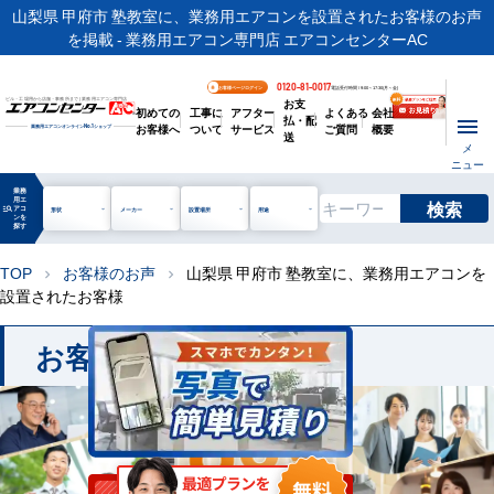
山梨県 甲府市 塾教室に、業務用エアコンを設置されたお客様のお声
を掲載 - 業務用エアコン専門店 エアコンセンターAC
0120-81-0017
お客様ページログイン
電話受付時間 / 9:00～17:30(月～金)
お支
ビル・工場用から店舗・事務所まで | 業務用エアコン専門店
初めての
工事に
アフター
よくある
会社
払・配
お客様へ
ついて
サービス
ご質問
概要
業務用エアコンオンライン
No.1
ショップ
送
メ
ニュー
業務
用エ
検索
manage_search
アコ
形状
メーカー
設置場所
用途
ンを
探す
TOP
お客様のお声
山梨県 甲府市 塾教室に、業務用エアコンを
chevron_right
chevron_right
設置されたお客様
お客様のお声