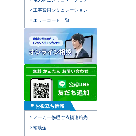
工事費用シミュレーション
エラーコード一覧
お役立ち情報
tips_and_updates
メーカー修理ご依頼連絡先
補助金