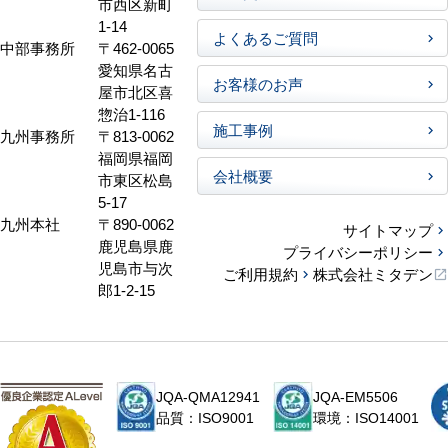
市西区新町
1-14
よくあるご質問
中部事務所
〒462-0065
愛知県名古
お客様のお声
屋市北区喜
惣治1-116
施工事例
九州事務所
〒813-0062
福岡県福岡
会社概要
市東区松島
5-17
九州本社
〒890-0062
サイトマップ
鹿児島県鹿
プライバシーポリシー
児島市与次
ご利用規約
株式会社ミタデン
郎1-2-15
JQA-QMA12941
JQA-EM5506
品質：ISO9001
環境：ISO14001