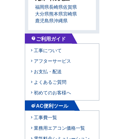
福岡県
長崎県
佐賀県
大分県
熊本県
宮崎県
鹿児島県
沖縄県
ご利用ガイド
contact_support
工事について
アフターサービス
お支払・配送
よくあるご質問
初めてのお客様へ
AC便利ツール
settings_suggest
工事費一覧
業務用エアコン価格一覧
電気料金シミュレーション