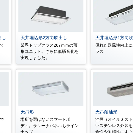
出し
天井埋込形2方向吹出し
天井埋込形1方向
して
業界トップクラス287ｍｍの薄
優れた送風性向上に
形ユニット。さらに低騒音化を
ラス
実現しました。
天吊形
天吊耐油形
ルで
場所を選ばないスマートボ
油煙（オイルミスト
プ
ディ。ラクーナパネルもライン
いステンレス外装を
ナップ。
食性や耐錆性にすぐ