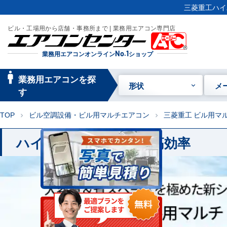
三菱重工ハイパ
ビル・工場用から店舗・事務所まで | 業務用エアコン専門店
業務用エアコンオンライン
No.1
ショップ
manage_searc
業務用エアコンを探
形状
メ
h
す
TOP
ビル空調設備・ビル用マルチエアコン
三菱重工 ビル用マ
chevron_right
chevron_right
ハイパーマルチ LX5B 高効率