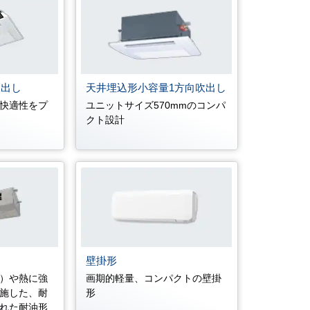
吹出し
天井埋込形小容量1方向吹出し
快適性をプ
ユニットサイズ570mmのコンパ
クト設計
壁掛形
）や熱に強
画期的軽量、コンパクトの壁掛
施した、耐
形
れた耐油形