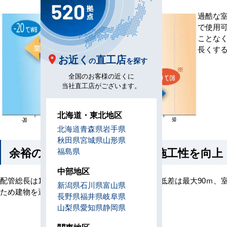
過酷な室
で使用
ことな
長くす
お近く
直工店
の
を探す
全国のお客様の近くに
当社直工店がございます。
北海道・東北地区
北海道
青森県
岩手県
秋田県
宮城県
山形県
余裕の長配管で設計自由度と施工性を向上
福島県
中部地区
配管総長は1000m、室外、室内ユニット間の高低差は最大90ｍ
新潟県
石川県
富山県
ため建物を選びません。
長野県
福井県
岐阜県
山梨県
愛知県
静岡県