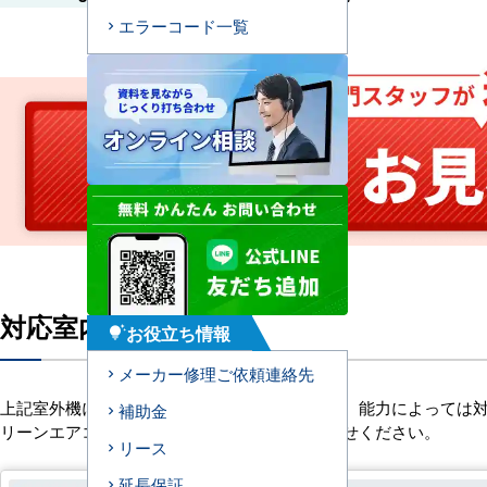
エラーコード一覧
対応室内機ユニット一覧
お役立ち情報
tips_and_updates
メーカー修理ご依頼連絡先
上記室外機に接続できる室内ユニット一覧です。能力によっては
補助金
リーンエアコンがございます。詳しくはお問合せください。
リース
延長保証