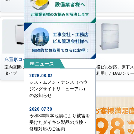
床置形ローボーイタイプ
床置形
ニュース
newspaper
室内空間に溶け込むローボーイ
中～大規模ビル対応、床下
タイプ
ペースを利用したDAUシリ
2026.08.03
システムメンテナンス（ハウ
ジングサイトリニューアル）
のお知らせ
2026.07.30
令和8年熊本地震により被害を
受けたダイキン製品の点検・
修理対応のご案内