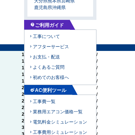
大分県
熊本県
宮崎県
鹿児島県
沖縄県
ご利用ガイド
contact_support
工事について
アフターサービス
馬力
能力
10.0HP
28.0kW
お支払・配送
12.0HP
33.5kW
よくあるご質問
14.0HP
40.0kW
16.0HP
45.0kW
初めてのお客様へ
18.0HP
50.0kW
20.0HP
56.0kW
AC便利ツール
settings_suggest
20.0HP
56.0kW
22.0HP
61.5kW
工事費一覧
24.0HP
67.0kW
業務用エアコン価格一覧
26.0HP
73.0kW
28.0HP
77.5kW
電気料金シミュレーション
30.0HP
85.0kW
工事費用シミュレーション
32.0HP
90.0kW