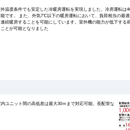
外温度条件でも安定した冷暖房運転を実現しました。冷房運転は46℃
可能です。 また、外気7℃以下の暖房運転において、負荷相当の最
く連続暖房することを可能にしています。室外機の能力が低下する
ることが可能となりました
、室内ユニット間の高低差は最大30ｍまで対応可能。長配管な