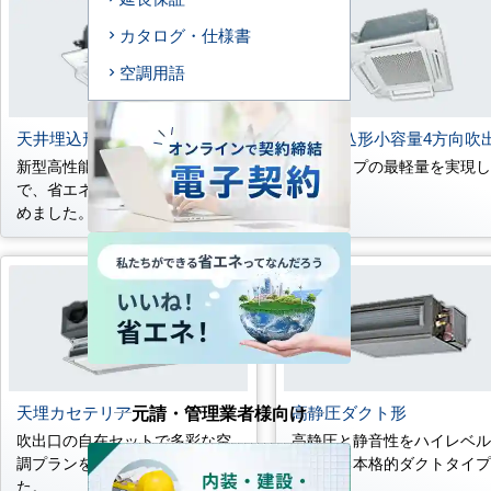
カタログ・仕様書
空調用語
天井埋込形4方向吹出し
天井埋込形小容量4方向吹
新型高性能DCファンモータ採用
業界トップの最軽量を実現
で、省エネ性を更に一歩押し進
新登場。
めました。
元請・管理業者様向け
天埋カセテリア
高静圧ダクト形
吹出口の自在セットで多彩な空
高静圧と静音性をハイレベ
調プランをサポートいたしまし
発揮する本格的ダクトタイ
た。