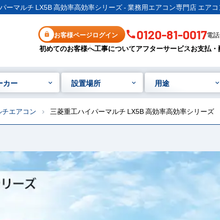
ーマルチ LX5B 高効率高効率シリーズ - 業務用エアコン専門店 エア
0120-81-0017
お客様ページログイン
電話受
初めてのお客様へ
工事について
アフターサービス
お支払・
ーカー
設置場所
用途
ルチエアコン
三菱重工ハイパーマルチ LX5B 高効率高効率シリーズ
chevron_right