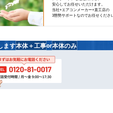
安心してお任せいただけます。
当社+エアコンメーカー+直工店の
3態勢サポートなのでお任せくださ
します
本体＋工事
本体のみ
or