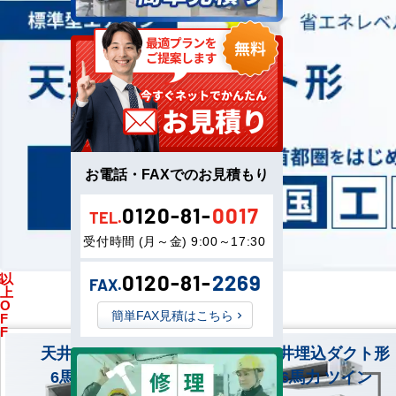
お電話・FAXでのお見積もり
0120-81-
0017
TEL.
受付時間 (月～金) 9:00～17:30
%
以
馬
0120-81-
2269
FAX.
上
力
O
簡単FAX見積はこちら
F
F
天井埋込ダクト形
天井埋込ダクト形
6馬力 シングル
6馬力 ツイン