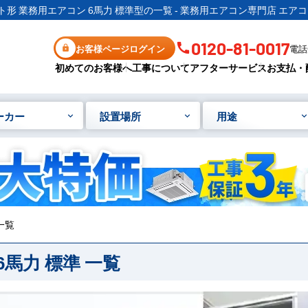
形 業務用エアコン 6馬力 標準型の一覧 - 業務用エアコン専門店 エア
0120-81-0017
お客様ページログイン
電話受
初めてのお客様へ
工事について
アフターサービス
お支払・
ーカー
設置場所
用途
一覧
馬力 標準 一覧