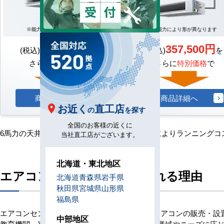
※能力により形が異なります
※能力により形が異なります
300,300円
357,500円
(税込)
を
(税込)
を
さらに
特別価格
で
さらに
特別価格
で
商品詳細へ
商品詳細へ
お近く
直工店
の
を探す
全国のお客様の近くに
6馬力の天井埋込ダクト形エアコンは、この他によりランニングコ
当社直工店がございます。
北海道・東北地区
エアコンセンターACが選ばれる理由
北海道
青森県
岩手県
秋田県
宮城県
山形県
福島県
エアコンセンターACは、創業当初より業務用エアコンの販売・設
中部地区
教育機関、宿泊施設、理美容室など、お客様の業域やニーズに応