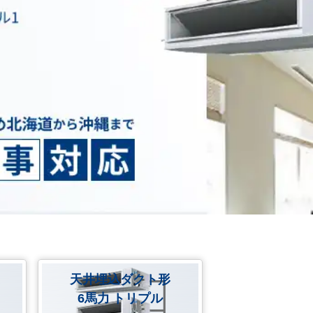
天井埋込ダクト形
6馬力 トリプル