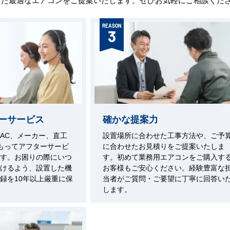
REASON
3
ーサービス
確かな提案力
AC、メーカー、直工
設置場所に合わせた工事方法や、ご予
もってアフターサービ
に合わせたお見積りをご提案いたしま
す。お困りの際にいつ
す。初めて業務用エアコンをご購入す
けるよう、設置した機
お客様もご安心ください。経験豊富な
録を10年以上厳重に保
当者がご質問・ご要望に丁寧に回答い
します。