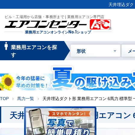
天井埋込ダクト
ビル・工場用から店舗・事務所まで | 業務用エアコン専門店
業務用エアコンオンライン
No.1
ショップ
manage_searc
業務用エアコンを探
形状
メ
h
す
TOP
馬力一覧
天井埋込ダクト形 業務用エアコン 6馬力 標準型 
chevron_right
chevron_right
天井埋込ダクト形 業務用エアコン 6