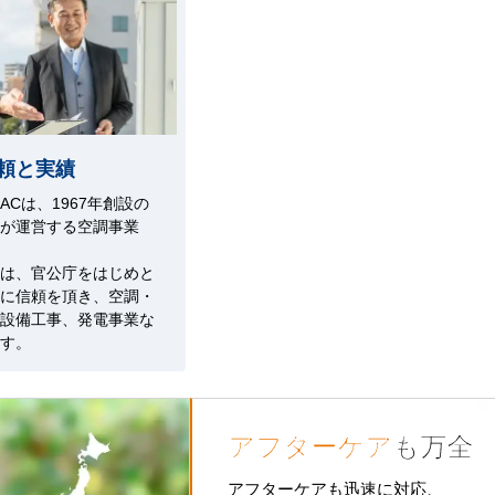
頼と実績
Cは、1967年創設の
が運営する空調事業
は、官公庁をはじめと
に信頼を頂き、空調・
設備工事、発電事業な
す。
アフターケア
も万全
アフターケアも迅速に対応、