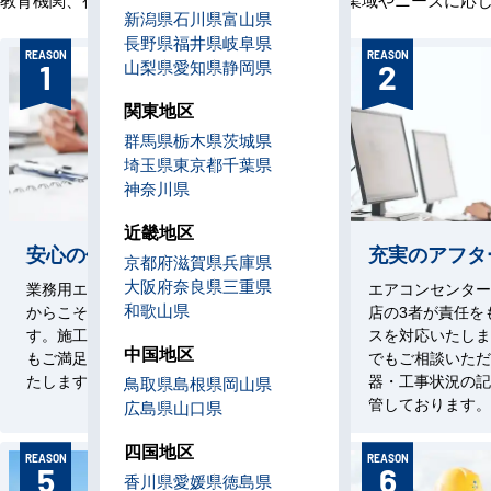
新潟県
石川県
富山県
長野県
福井県
岐阜県
REASON
REASON
山梨県
愛知県
静岡県
1
2
関東地区
群馬県
栃木県
茨城県
埼玉県
東京都
千葉県
神奈川県
近畿地区
安心の価格設定
充実のアフタ
京都府
滋賀県
兵庫県
大阪府
奈良県
三重県
業務用エアコン専門店を58年続けている
エアコンセンター
和歌山県
からこそできる価格でご案内いたしま
店の3者が責任を
す。施工技術はもちろん、価格において
スを対応いたしま
中国地区
もご満足いただけるサービスをお約束い
でもご相談いただ
たします。
器・工事状況の記
鳥取県
島根県
岡山県
管しております。
広島県
山口県
四国地区
REASON
REASON
5
6
香川県
愛媛県
徳島県