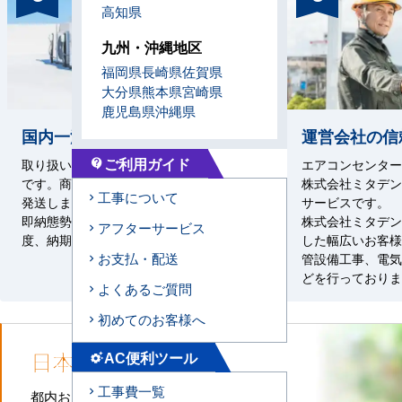
高知県
九州・沖縄地区
福岡県
長崎県
佐賀県
大分県
熊本県
宮崎県
鹿児島県
沖縄県
国内一流メーカーを即納態勢で
運営会社の信
ご利用ガイド
取り扱い商品はすべて国内一流メーカー
エアコンセンターA
contact_support
です。商品は最寄りの商品センターから
株式会社ミタデン
工事について
発送します。掲載の汎用機種は基本的に
サービスです。
即納態勢です。特殊機器については都
株式会社ミタデン
アフターサービス
度、納期をご案内します。
した幅広いお客様
お支払・配送
管設備工事、電気
どを行っておりま
よくあるご質問
初めてのお客様へ
日本全国
施工対応
AC便利ツール
settings_suggest
工事費一覧
都内および首都圏全域