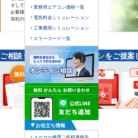
そして全国津々浦々
業務用エアコン価格一覧
お客様のお近くに
電気料金シミュレーション
当社の直工店がございます
工事費用シミュレーション
エラーコード一覧
ご相談
無料
！今すぐ
最適プラン
をご提案
お役立ち情報
tips_and_updates
メーカー修理ご依頼連絡先