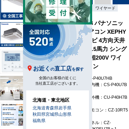
標準
三相200V
ワイヤード
PA-P40U7HB パナソニッ
ク 業務用エアコン XEPHY
Eco エコナビ 4方向天井
カセット形 1.5馬力 シング
ル 標準型 三相200V ワイ
ヤードリモコン
お近く
直工店
の
を探す
型番
PA-P40U7HB
全国のお客様の近くに
当社直工店がございます。
室内機：CS-P40U7B
x 1
室外機：CU-P40H7B
北海道・東北地区
x 1
構成
北海道
青森県
岩手県
リモコン：CZ-10RT5
秋田県
宮城県
山形県
x1
福島県
パネル：CZ-
160KPEU7B x 1