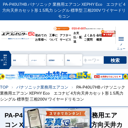
PA-P40U7HB パナソニック 業務用エアコン XEPHY Eco エコナビ 4
方向天井カセット形 1.5馬力 シングル 標準型 三相200V ワイヤードリ
モコン
0120-81-0017
お客様ページログイン
電話受付時間 / 9:00～17:30(月～金)
お支
ビル・工場用から店舗・事務所まで | 業務用エアコン専門店
初めての
工事に
アフター
よくある
会社
払・配
お客様へ
ついて
サービス
ご質問
概要
業務用エアコンオンライン
No.1
ショップ
送
メ
ニュー
業務
用エ
検索
manage_search
アコ
形状
メーカー
設置場所
用途
ンを
探す
TOP
パナソニック業務用エアコン
PA-P40U7HB パナソニック
chevron_right
chevron_right
業務用エアコン XEPHY Eco エコナビ 4方向天井カセット形 1.5馬力
シングル 標準型 三相200V ワイヤードリモコン
PA-P40U7HB パナソニック 業務用エア
コン XEPHY Eco エコナビ 4方向天井カ