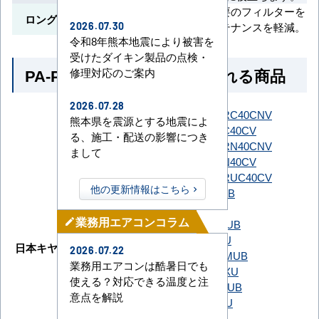
長期間交換不要のフィルターを
ロングライフフィルター
採用し、メンテナンスを軽減。
2026.07.30
令和8年熊本地震により被害を
受けたダイキン製品の点検・
PA-P40U7HB とよく比較される商品
修理対応のご案内
2026.07.28
SZRC40CNT
SZRC40CNV
熊本県を震源とする地震によ
SZRC40CT
SZRC40CV
る、施工・配送の影響につき
ダイキン
SZRN40CNT
SZRN40CNV
まして
SZRN40CT
SZRN40CV
SZRUC40CT
SZRUC40CV
他の更新情報はこちら
GUSA040131MUB
GUSA040131XU
業務用エアコンコラム
mode_edit
GUSA04013J1MUB
GUSA04013J1XU
日本キヤリア（旧：東芝）
2026.07.22
GUSA04013JP1MUB
業務用エアコンは酷暑日でも
GUSA04013JP1XU
使える？対応できる温度と注
GUSA04013P1MUB
意点を解説
GUSA04013P1XU
PLZ-ERMP40H6