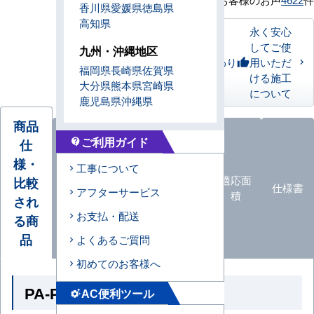
香川県
愛媛県
徳島県
高知県
永く安心
してご使
九州・沖縄地区
私たちのこだわり
用いただ
thumb_up
福岡県
長崎県
佐賀県
ける施工
大分県
熊本県
宮崎県
について
鹿児島県
沖縄県
商品
ご利用ガイド
仕
contact_support
様・
オプ
工事について
ション
エアコ
カタロ
適応面
比較
仕様書
アフターサービス
品
ン形状
グ
積
され
一覧
お支払・配送
る商
品
よくあるご質問
初めてのお客様へ
PA-P40U7HB の商品仕様
AC便利ツール
settings_suggest