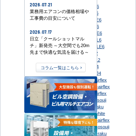
2026.07.21
PLZ-ERMP40HE6
業務用エアコンの価格相場や
PLZ-ERMP40HL6
工事費の目安について
PLZ-ERMP40HLE6
三菱電機
PLZ-ERMP40SH6
2026.07.17
PLZ-ERMP40SHE6
日立「クールショットマル
PLZ-ERMP40SHL6
チ」新発売 ～大空間でも20m
PLZ-ERMP40SHLE6
先まで快適な気流を届ける～
RCI-GP40RSH12
RCI-GP40RSHJ12
日立
RCIC-GP40RSH4
コラム一覧はこちら
RCIC-GP40RSHJ4
FDTCV406H6S-airflex
FDTCV406HK6S-airflex
FDTV406H6SA-airflex
FDTV406H6SA-osouji
FDTV406H6SA-raku
三菱重工
FDTV406H6SA-white
FDTV406HK6SA-airflex
FDTV406HK6SA-osouji
FDTV406HK6SA-raku