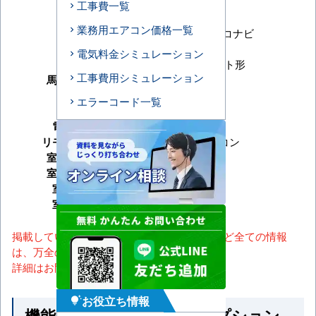
工事費一覧
メーカー
パナソニック
業務用エアコン価格一覧
シリーズ
XEPHY Eco エコナビ
型番
PA-P40U7HB
電気料金シミュレーション
形状
4方向天井カセット形
工事費用シミュレーション
馬力（能力）
1.5馬力
冷房能力
エラーコード一覧
暖房能力
電源タイプ
三相200V
リモコンタイプ
ワイヤードリモコン
室内機サイズ
室外機サイズ
室内機重量
室外機重量
掲載しているスペック・セット内容・画像など全ての情報
は、万全の保証をいたしかねます。
詳細はお問い合わせください。
お役立ち情報
tips_and_updates
機能一覧 ※馬力・型番・オプション