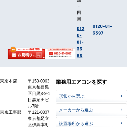
・
四
国
0120-81-
012
3397
0-
81-
33
96
東京本店
〒153-0063
業務用エアコンを探す
東京都目黒
区目黒3-9-1
形状から選ぶ
目黒須田ビ
ル7階
メーカーから選ぶ
東京工事部
〒121-0807
東京都足立
設置場所から選ぶ
区伊興本町