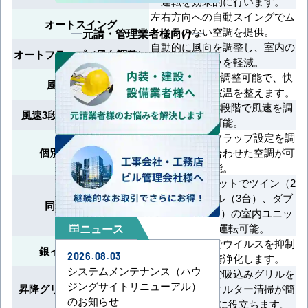
運転を効果的に行います。
左右方向への自動スイングでム
オートスイング
ラのない空調を提供。
元請・管理業者様向け
自動的に風向を調整し、室内の
オートフラップ（風向調整）
温度ムラを軽減。
風速を5段階で調整可能で、快
風速5段階切換
適かつ迅速に室温を整えます。
急・強・弱の3段階で風速を調
風速3段階切替（急強弱）
整可能。
吹出口ごとにフラップ設定を調
個別フラップ設定
整し、好みに合わせた空調が可
能。
1台の室外ユニットでツイン（2
台）、トリプル（3台）、ダブ
同時運転マルチ
ルツイン（4台）の室内ユニッ
ニュース
トを同時運転可能。
newspaper
銀イオン技術でウイルスを抑制
銀イオン抑制機能
2026.08.03
し、空気を清浄化します。
システムメンテナンス（ハウ
リモコン操作で吸込みグリルを
ジングサイトリニューアル）
昇降グリル（電動昇降式）
昇降可能。フィルター清掃が簡
のお知らせ
単で時間短縮に役立ちます。