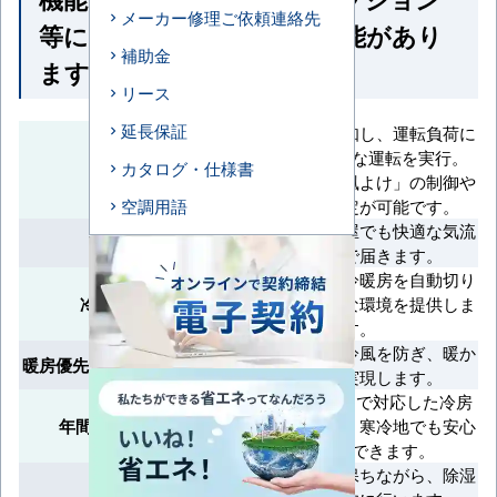
メーカー修理ご依頼連絡先
等によって付いていない機能があり
補助金
ます
リース
延長保証
人の動きを検知し、運転負荷に
応じて効率的な運転を実行。
カタログ・仕様書
エコナビ
「風あて」「風よけ」の制御や
個別風向設定が可能です。
空調用語
天井の高い部屋でも快適な気流
高天井対応
が足元まで届きます。
室温に応じて冷暖房を自動切り
冷暖自動切換
替えし、快適な環境を提供しま
す。
暖房開始時に冷風を防ぎ、暖か
暖房優先（ホットスタート）
い空調を実現します。
外気温-15°Cまで対応した冷房
年間冷房（-15°C）
運転が可能で、寒冷地でも安心
して使用できます。
室温を一定に保ちながら、除湿
ドライ機能