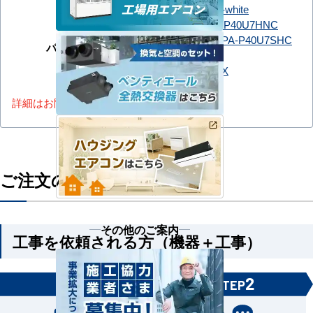
FDTV406HK6SA-white
PA-P40U7HC
PA-P40U7HNC
PA-P40U7HNCX
PA-P40U7SHC
パナソニック
PA-P40U7SHNC
PA-P40U7SHNCX
詳細はお問い合わせください。
ご注文の流れ
その他のご案内
工事を依頼される方（機器＋工事）
1
2
STEP
STEP