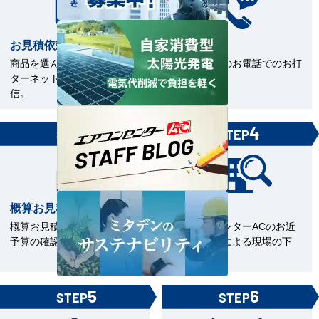
お見積依頼
お打合せ
商品を選んで見積依頼をイン
当社担当とのお電話でのお打
ターネットまたはFAXで送
合せ。
信。
3
4
STEP
STEP
概算お見積書を確認
現場下見
概算お見積をご覧いただきご
エアコンセンターACのお近
予算の確認。
くの直工店による現場の下
見。
5
6
STEP
STEP