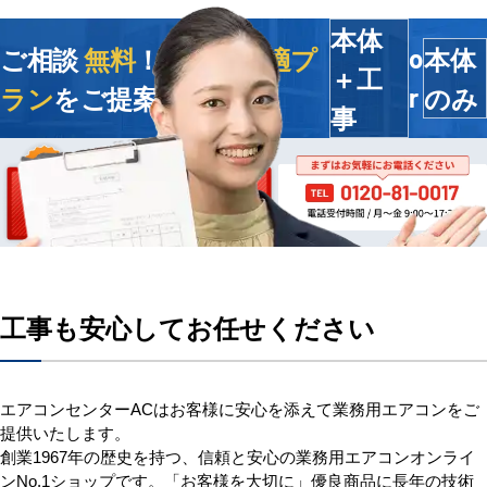
本体
ご相談
無料
！今すぐ
最適プ
本体
o
＋工
ラン
をご提案します
のみ
r
事
工事も安心してお任せください
エアコンセンターACはお客様に安心を添えて業務用エアコンをご
提供いたします。
創業1967年の歴史を持つ、信頼と安心の業務用エアコンオンライ
ンNo.1ショップです。「お客様を大切に」優良商品に長年の技術