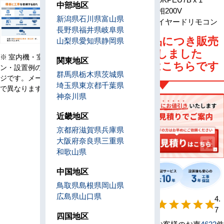
中部地区
電源
三相200V
新潟県
石川県
富山県
リモコン
ワイヤードリモコン
長野県
福井県
岐阜県
旧型番商品につき販売
山梨県
愛知県
静岡県
は終了しました
※ 室内機・室外機・リモコ
関東地区
後継機種はこちらです
ン・設置例の画像はイメー
群馬県
栃木県
茨城県
ジです。メーカー、機種等
埼玉県
東京都
千葉県
で異なります。
神奈川県
近畿地区
京都府
滋賀県
兵庫県
大阪府
奈良県
三重県
和歌山県
中国地区
鳥取県
島根県
岡山県
広島県
山口県
【形状別】満足
4.
star
star
star
star
star
度
7
四国地区
お客様のお声
4622
件