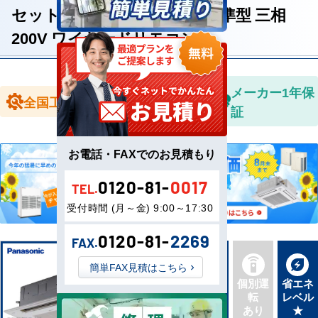
セット形 1.5馬力 シングル 標準型 三相
200V ワイヤードリモコン
全国送料無
メーカー1年保
全国工事対応
料
証
お電話・FAXでのお見積もり
0120-81-
0017
TEL.
受付時間 (月～金) 9:00～17:30
0120-81-
2269
FAX.
簡単FAX見積はこちら
新品直
同機種
個別運
省エネ
送
タイプ
転
レベル
最新機
別あり
あり
★
種