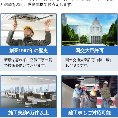
と信頼を添え、感動価格でお応えします。
創業1967年の歴史
国交大臣許可
研鑽を忘れずに空調工事一筋
国土交通大臣許可（特・般）
で技術を磨いております。
10448号です。
施工実績6万件以上
難工事もご対応可能