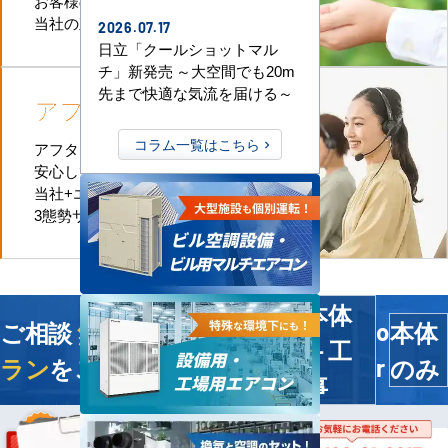
お客様のお近くに
当社の直工店がございます
2026.07.17
日立「クールショットマル
チ」新発売 ～大空間でも20m
先まで快適な気流を届ける～
アフターケア
も万全
コラム一覧はこちら
アフターケアも迅速に対応、
安心してお任せいただけます。
当社+エアコンメーカー+直工店の
3態勢サポートなのでお任せください
本体
ご相談
無料
！今すぐ
最適プ
本体
o
＋工
ラン
をご提案します
のみ
r
事