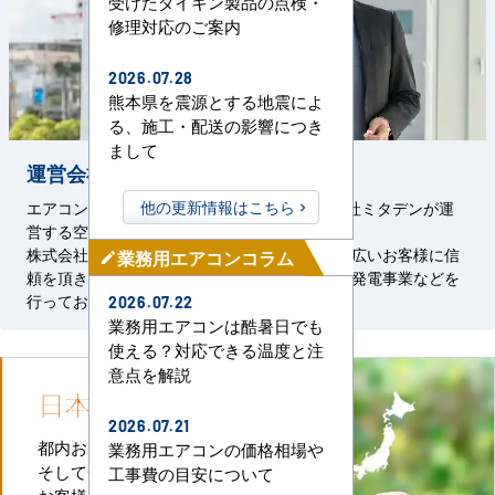
受けたダイキン製品の点検・
修理対応のご案内
2026.07.28
熊本県を震源とする地震によ
る、施工・配送の影響につき
まして
運営会社の信頼と実績
他の更新情報はこちら
エアコンセンターACは、1967年創設の株式会社ミタデンが運
営する空調事業サービスです。
株式会社ミタデンは、官公庁をはじめとした幅広いお客様に信
業務用エアコンコラム
mode_edit
頼を頂き、空調・管設備工事、電気設備工事、発電事業などを
行っております。
2026.07.22
業務用エアコンは酷暑日でも
使える？対応できる温度と注
意点を解説
日本全国
施工対応
2026.07.21
都内および首都圏全域
業務用エアコンの価格相場や
そして全国津々浦々
工事費の目安について