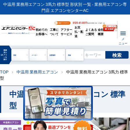
中温用 業務用エアコン 3馬力 標準型 形状別 一覧 - 業務用エアコン専
門店 エアコンセンターAC
0120-81-0017
お客様ページログイン
電話受付時間 / 9:00～17:30(月～金)
お支
ビル・工場用から店舗・事務所まで | 業務用エアコン専門店
初めての
工事に
アフター
よくある
会社
払・配
お客様へ
ついて
サービス
ご質問
概要
業務用エアコンオンライン
No.1
ショップ
送
メ
ニュー
業務
用エ
検索
manage_search
アコ
形状
メーカー
設置場所
用途
ンを
探す
TOP
中温用 業務用エアコン
中温用 業務用エアコン 3馬力 標準
chevron_right
chevron_right
型
中温用 3馬力 業務用エアコン 標準
型