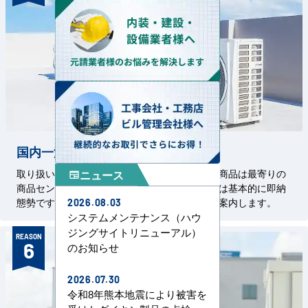
国内一流メーカーを即納態勢で
取り扱い商品はすべて国内一流メーカーです。商品は最寄りの
ニュース
newspaper
商品センターから発送します。掲載の汎用機種は基本的に即納
態勢です。特殊機器については都度、納期をご案内します。
2026.08.03
システムメンテナンス（ハウ
ジングサイトリニューアル）
REASON
6
のお知らせ
2026.07.30
令和8年熊本地震により被害を