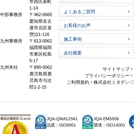
市西区新町
1-14
よくあるご質問
中部事務所
〒462-0065
愛知県名古
お客様のお声
屋市北区喜
惣治1-116
施工事例
九州事務所
〒813-0062
福岡県福岡
会社概要
市東区松島
5-17
九州本社
〒890-0062
サイトマップ
鹿児島県鹿
プライバシーポリシー
児島市与次
ご利用規約
株式会社ミタデン
郎1-2-15
JQA-QMA12941
JQA-EM5506
品質：ISO9001
環境：ISO14001