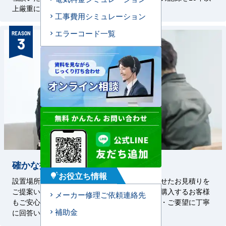
上厳重に保管しております。
工事費用シミュレーション
エラーコード一覧
REASON
3
確かな提案力
お役立ち情報
tips_and_updates
設置場所に合わせた工事方法や、ご予算に合わせたお見積りを
ご提案いたします。初めて業務用エアコンをご購入するお客様
メーカー修理ご依頼連絡先
もご安心ください。経験豊富な担当者がご質問・ご要望に丁寧
補助金
に回答いたします。