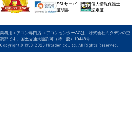
個人情報保護士
SSLサーバ
認定証
証明書
業務用エアコン専門店 エアコンセンターACは、株式会社ミタデンの空
調部です。国土交通大臣許可（特・般）10448号
Copyright© 1998-
2026
Mitaden co.,ltd. All Rights Reserved.