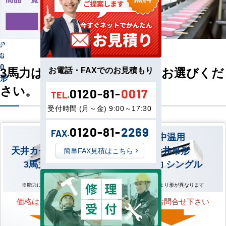
馬
P
力
8
0
3馬力は下記3種ございます。お選びくだ
お電話・FAXでのお見積もり
形
さい。
0120-81-
0017
TEL.
受付時間 (月～金) 9:00～17:30
0120-81-
2269
FAX.
中温用
中温用
天井カセット形4方向
天井吊形
簡単FAX見積はこちら
3馬力 シングル
3馬力 シングル
※能力により形が異なります
※能力により形が異なります
価格はお問合せ下さい
価格はお問合せ下さい