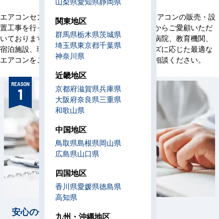
山梨県
愛知県
静岡県
エアコンセンターACは、創業当初より業務用エアコンの販売・設
関東地区
置工事を行っており、これまでに多くのお客様からご愛顧いただ
群馬県
栃木県
茨城県
いております。オフィス、店舗、ビル、工場、病院、教育機関、
埼玉県
東京都
千葉県
宿泊施設、理美容室など、お客様の業域やニーズに応じた最適な
神奈川県
エアコンをご提案いたします。ぜひお気軽にご相談ください。
近畿地区
REASON
京都府
滋賀県
兵庫県
1
大阪府
奈良県
三重県
和歌山県
中国地区
鳥取県
島根県
岡山県
広島県
山口県
四国地区
香川県
愛媛県
徳島県
高知県
安心の価格設定
九州・沖縄地区