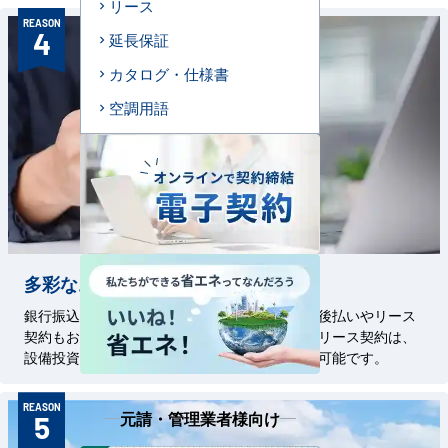
リース
REASON
4
延長保証
カタログ・仕様書
空調用語
多彩なお支払い方法
銀行振込、クレジットカード払いはもちろん、後払いやリース
契約もお選びいただけます。初期費用が無料のリース契約は、
設備投資のご負担を軽減し分割でのお支払いが可能です。
REASON
元請・管理業者様向け
5