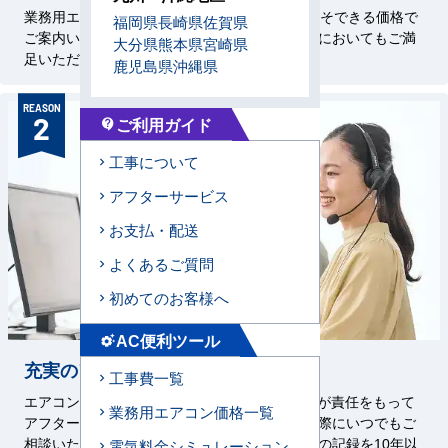
業務用エアコン専門店を58年続けているからこそできる価格で
福岡県
長崎県
佐賀県
ご案内いたします。施工技術はもちろん、価格においてもご満
大分県
熊本県
宮崎県
足いただけるサービスをお約束いたします。
鹿児島県
沖縄県
REASON
2
ご利用ガイド
contact_support
工事について
アフターサービス
お支払・配送
よくあるご質問
初めてのお客様へ
AC便利ツール
settings_suggest
充実のアフターサービス
工事費一覧
エアコンセンターAC、メーカー、直工店の3者が責任をもって
業務用エアコン価格一覧
アフターサービスを対応いたします。お困りの際にいつでもご
相談いただけるよう、設置した機器・工事状況の記録を10年以
電気料金シミュレーション