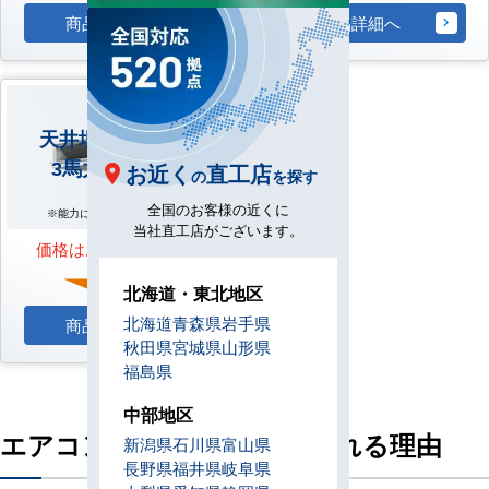
商品詳細へ
商品詳細へ
中温用
天井埋込ダクト形
3馬力 シングル
お近く
直工店
の
を探す
全国のお客様の近くに
※能力により形が異なります
当社直工店がございます。
価格はお問合せ下さい
北海道・東北地区
北海道
青森県
岩手県
商品詳細へ
秋田県
宮城県
山形県
福島県
中部地区
エアコンセンターACが選ばれる理由
新潟県
石川県
富山県
長野県
福井県
岐阜県