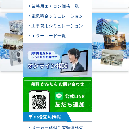
業務用エアコン価格一覧
電気料金シミュレーション
工事費用シミュレーション
エラーコード一覧
お役立ち情報
tips_and_updates
メーカー修理ご依頼連絡先