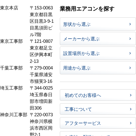
東京本店
〒153-0063
業務用エアコンを探す
東京都目黒
区目黒3-9-1
形状から選ぶ
目黒須田ビ
ル7階
メーカーから選ぶ
東京工事部
〒121-0807
東京都足立
設置場所から選ぶ
区伊興本町
2-13
千葉工事部
〒279-0004
用途から選ぶ
千葉県浦安
市猫実3-16
埼玉工事部
〒344-0025
埼玉県春日
初めてのお客様へ
部市増田新
田306
工事について
神奈川工事部
〒220-0073
神奈川県横
アフターサービス
浜市西区岡
野2-1