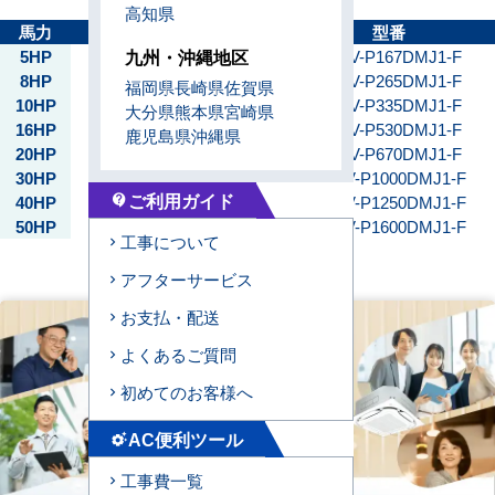
高知県
馬力
能力
型番
九州・沖縄地区
5HP
P140
PFHV-P167DMJ1-F
8HP
P224
PFHV-P265DMJ1-F
福岡県
長崎県
佐賀県
10HP
P280
PFHV-P335DMJ1-F
大分県
熊本県
宮崎県
16HP
P450
PFHV-P530DMJ1-F
鹿児島県
沖縄県
20HP
P560
PFHV-P670DMJ1-F
30HP
P800
PFHV-P1000DMJ1-F
ご利用ガイド
40HP
P1120
PFHV-P1250DMJ1-F
contact_support
50HP
P1600
PFHV-P1600DMJ1-F
工事について
アフターサービス
お支払・配送
よくあるご質問
初めてのお客様へ
AC便利ツール
settings_suggest
工事費一覧