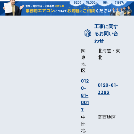
工事に関す
るお問い合
わせ
関
北海道・東
東
北
地
区
012
0120-81-
0-
3393
81-
001
7
中
関西地区
部
地