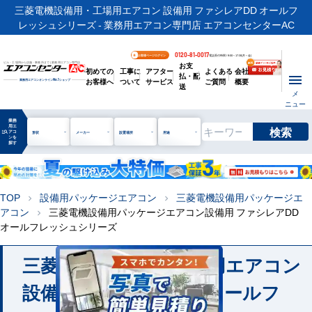
三菱電機設備用・工場用エアコン 設備用 ファシレアDD オールフ
レッシュシリーズ - 業務用エアコン専門店 エアコンセンターAC
0120-81-0017
お客様ページログイン
電話受付時間 / 9:00～17:30(月～金)
お支
ビル・工場用から店舗・事務所まで | 業務用エアコン専門店
初めての
工事に
アフター
よくある
会社
払・配
お客様へ
ついて
サービス
ご質問
概要
業務用エアコンオンライン
No.1
ショップ
送
メ
ニュー
業務
用エ
検索
manage_search
アコ
形状
メーカー
設置場所
用途
ンを
探す
TOP
設備用パッケージエアコン
三菱電機設備用パッケージエ
chevron_right
chevron_right
アコン
三菱電機設備用パッケージエアコン設備用 ファシレアDD
chevron_right
オールフレッシュシリーズ
三菱電機 設備用・工場用エアコン
設備用 ファシレアDD オールフ