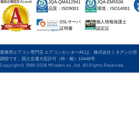
JQA-QMA12941
JQA-EM5506
品質：ISO9001
環境：ISO14001
個人情報保護士
SSLサーバ
認定証
証明書
業務用エアコン専門店 エアコンセンターACは、株式会社ミタデンの空
調部です。国土交通大臣許可（特・般）10448号
Copyright© 1998-
2026
Mitaden co.,ltd. All Rights Reserved.