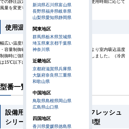
での静圧設定がリモコンから可能で、さらには使用時期に応じて
新潟県
石川県
富山県
風量を変更することが可能です。
長野県
福井県
岐阜県
山梨県
愛知県
静岡県
使用温度範囲を拡張
関東地区
群馬県
栃木県
茨城県
幅広い温度域に対する対応が可能となりました。
埼玉県
東京都
千葉県
・容量制御範囲の見直しと冷媒制御の適正化により室内吸込温度
神奈川県
制御時に強制サーモOFFとなる温度範囲を縮小しました。（冷房
近畿地区
は15℃以下に、暖房は25℃以上に）
京都府
滋賀県
兵庫県
大阪府
奈良県
三重県
和歌山県
型番一覧
中国地区
鳥取県
島根県
岡山県
広島県
山口県
設備用 ファシレアDD オールフレッシュ
四国地区
シリーズ 床置形 シングル 標準型
香川県
愛媛県
徳島県