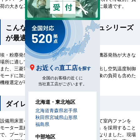
荷の大きな工場や空気の汚れを嫌う研究所などに最適です。
こんな環境にオールフレッシュシリーズ
が最適
埃・粉塵発生が多く室内が汚れがちな環境下や機器発熱が大きな
場所に適しています。
お近く
直工店
また、三菱電機オールフレッシュシリーズは吹出し空気温度制御
の
を探す
モードに加え、室温制御モードを準備。空調対象の負荷も含めた
全国のお客様の近くに
機種選定が可能です。
当社直工店がございます。
北海道・東北地区
ダイレクトドライブ仕様
北海道
青森県
岩手県
秋田県
宮城県
山形県
設備用床置インバータータイプで業界に先駆けて室内ファンを
福島県
モーター直結とする「ダイレクトドライブ方式」を採用すること
で、プーリーとベルトのメンテナンスが不要となりました。現場
中部地区