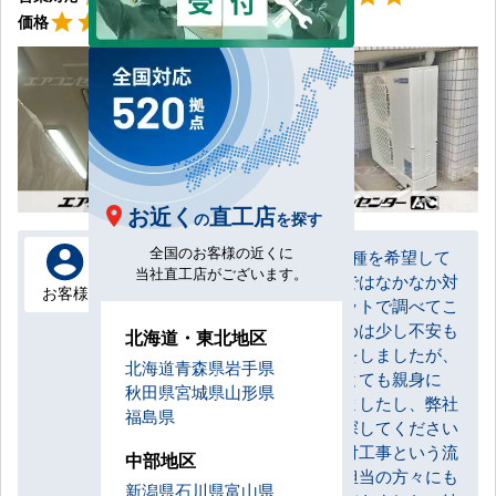
星5
star
star
star
star
star
価格
お近く
直工店
の
を探す
全国のお客様の近くに
3台マルチ運転という特殊な機種を希望して
当社直工店がございます。
いたため、地元の電気屋さんではなかなか対
お客様
応いただけなかったため、ネットで調べてこ
ちらにたどり着きました。初めは少し不安も
北海道・東北地区
ありつつメールで問い合わせをしましたが、
北海道
青森県
岩手県
営業の方にはメールや電話でとても親身に
秋田県
宮城県
山形県
なって相談に乗っていただきましたし、弊社
福島県
の要望に沿った機種もすぐに探してください
ました。現地調査⇒契約⇒取付工事という流
中部地区
れもとてもスムーズで、工事担当の方々にも
新潟県
石川県
富山県