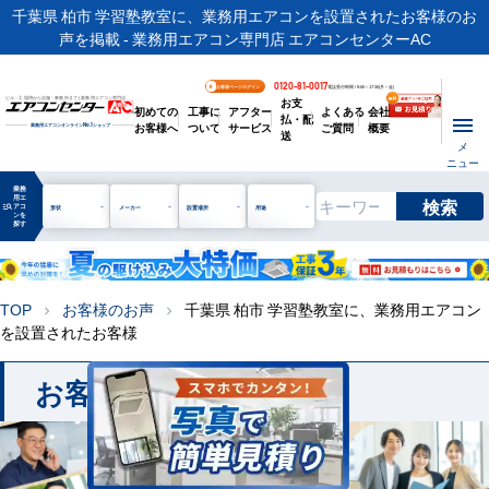
千葉県 柏市 学習塾教室に、業務用エアコンを設置されたお客様のお
声を掲載 - 業務用エアコン専門店 エアコンセンターAC
0120-81-0017
お客様ページログイン
電話受付時間 / 9:00～17:30(月～金)
お支
ビル・工場用から店舗・事務所まで | 業務用エアコン専門店
初めての
工事に
アフター
よくある
会社
払・配
お客様へ
ついて
サービス
ご質問
概要
業務用エアコンオンライン
No.1
ショップ
送
メ
ニュー
業務
用エ
検索
manage_search
アコ
形状
メーカー
設置場所
用途
ンを
探す
TOP
お客様のお声
千葉県 柏市 学習塾教室に、業務用エアコン
chevron_right
chevron_right
を設置されたお客様
お客様のお声