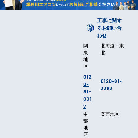
工事に関す
るお問い合
わせ
関
北海道・東
東
北
地
区
012
0120-81-
0-
3393
81-
001
7
中
関西地区
部
地
区