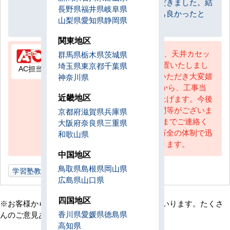
とても丁寧に作業をしていただきました。結
長野県
福井県
岐阜県
果的にこちらに依頼してとても良かったと
山梨県
愛知県
静岡県
思っております。
関東地区
ビル用マルチ 室外機 4馬力 1式、天井カセッ
群馬県
栃木県
茨城県
ト形4方向吹出 室内機 3式を設置いたしまし
埼玉県
東京都
千葉県
AC担当
た。この度は満点のご評価をいただき大変嬉
神奈川県
しく思います。 お打合せ段階から、工事当
近畿地区
日のご協力に改めて御礼申し上げます。今後
お使い頂く中で、不具合や疑問等がございま
京都府
滋賀県
兵庫県
したら、エアコンセンターACまでご連絡く
大阪府
奈良県
三重県
ださい。アフターサービスも万全の体制で迅
和歌山県
速丁寧に対応させて頂いております。
中国地区
鳥取県
島根県
岡山県
学習塾教室
千葉県
広島県
山口県
四国地区
※お客様からの貴重なご意見は随時更新してまいります。たくさ
香川県
愛媛県
徳島県
んのご意見ありがとうございました。
高知県