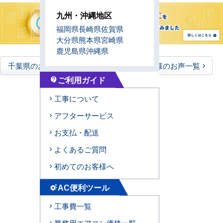
九州・沖縄地区
福岡県
長崎県
佐賀県
大分県
熊本県
宮崎県
鹿児島県
沖縄県
千葉県のお客様のお声一覧
全国のお客様のお声一覧
ご利用ガイド
contact_support
工事について
アフターサービス
お支払・配送
よくあるご質問
初めてのお客様へ
AC便利ツール
settings_suggest
工事費一覧
業務用エアコン価格一覧