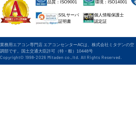
品質：ISO9001
環境：ISO14001
個人情報保護士
SSLサーバ
認定証
証明書
業務用エアコン専門店 エアコンセンターACは、株式会社ミタデンの空
調部です。国土交通大臣許可（特・般）10448号
Copyright© 1998-
2026
Mitaden co.,ltd. All Rights Reserved.