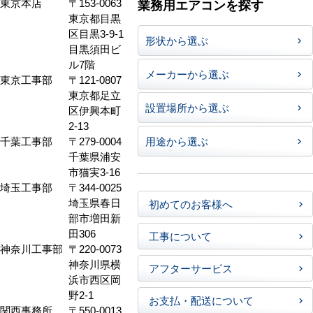
東京本店
〒153-0063
業務用エアコンを探す
東京都目黒
区目黒3-9-1
形状から選ぶ
目黒須田ビ
ル7階
メーカーから選ぶ
東京工事部
〒121-0807
東京都足立
設置場所から選ぶ
区伊興本町
2-13
千葉工事部
〒279-0004
用途から選ぶ
千葉県浦安
市猫実3-16
埼玉工事部
〒344-0025
埼玉県春日
初めてのお客様へ
部市増田新
田306
工事について
神奈川工事部
〒220-0073
神奈川県横
アフターサービス
浜市西区岡
野2-1
お支払・配送について
関西事務所
〒550-0013