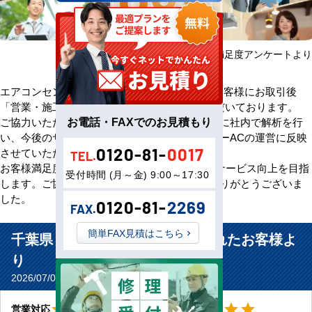
2025年08月～2026年07月 お客様満足度アンケートより
エアコンセンターACをご利用いただきましたお客様にお取引後
「営業・施工・価格」の3方面から評価をいただいております。
お電話・FAXでのお見積もり
ご協力いただいたアンケート評価・ご意見を元に社内で解析を行
い、今後のサービス向上のためエアコンセンターACの運営に反映
0120-81-
0017
させていただきます。
TEL.
お客様満足度100％の評価をいただけるよう、サービス向上を目指
受付時間 (月～金) 9:00～17:30
します。ご協力いただきましたお客様、誠にありがとうございま
した。
0120-81-
2269
FAX.
簡単FAX見積はこちら
千葉県 柏市 学習塾教室に設置されたお客様よ
り
2026/07/02(Thu) No.11588
星5
星5
star
star
star
star
star
star
star
star
star
star
営業対応
工事対応