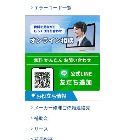
エラーコード一覧
お役立ち情報
tips_and_updates
メーカー修理ご依頼連絡先
補助金
リース
延長保証