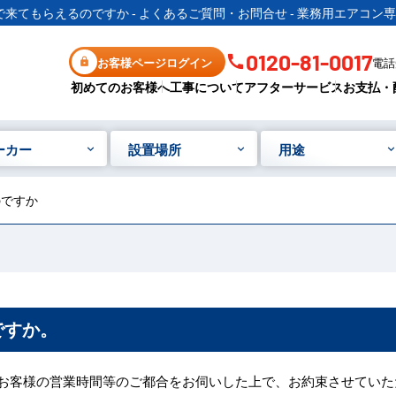
来てもらえるのですか - よくあるご質問・お問合せ - 業務用エアコン専
0120-81-0017
お客様ページログイン
電話受
初めてのお客様へ
工事について
アフターサービス
お支払・
ーカー
設置場所
用途
のですか
ですか。
お客様の営業時間等のご都合をお伺いした上で、お約束させていた