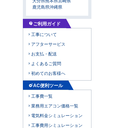
大分県
熊本県
宮崎県
鹿児島県
沖縄県
ご利用ガイド
contact_support
工事について
アフターサービス
お支払・配送
よくあるご質問
初めてのお客様へ
AC便利ツール
settings_suggest
工事費一覧
業務用エアコン価格一覧
電気料金シミュレーション
工事費用シミュレーション