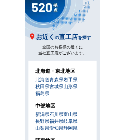
お近く
直工店
の
を探す
全国のお客様の近くに
当社直工店がございます。
北海道・東北地区
北海道
青森県
岩手県
秋田県
宮城県
山形県
福島県
中部地区
新潟県
石川県
富山県
長野県
福井県
岐阜県
山梨県
愛知県
静岡県