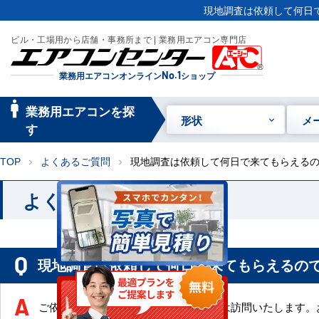
現地調査は依頼して何日で
ビル・工場用から店舗・事務所まで | 業務用エアコン専門店
業務用エアコンオンライン
No.1
ショップ
manage_searc
業務用エアコンを探
形状
メ
h
す
TOP
よくあるご質問
現地調査は依頼して何日で来てもらえる
chevron_right
chevron_right
よくあるご質問
現地調査は依頼して何日で来てもらえるの
ご依頼いただいた当日～１週間以内には訪問いたします。