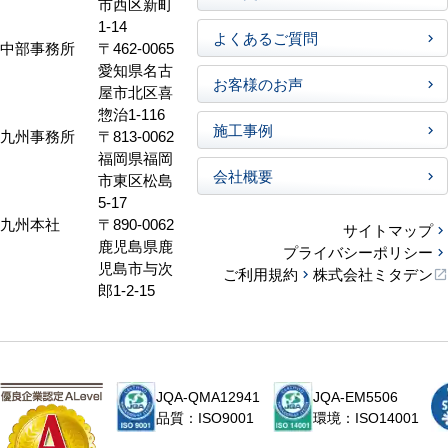
市西区新町
1-14
よくあるご質問
中部事務所
〒462-0065
愛知県名古
お客様のお声
屋市北区喜
惣治1-116
施工事例
九州事務所
〒813-0062
福岡県福岡
会社概要
市東区松島
5-17
九州本社
〒890-0062
サイトマップ
鹿児島県鹿
プライバシーポリシー
児島市与次
ご利用規約
株式会社ミタデン
郎1-2-15
JQA-QMA12941
JQA-EM5506
品質：ISO9001
環境：ISO14001