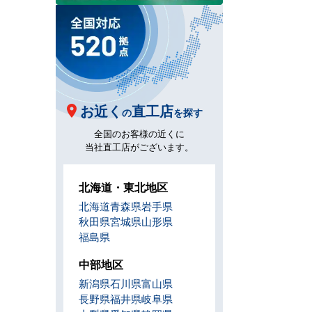
お近く
直工店
の
を探す
全国のお客様の近くに
当社直工店がございます。
北海道・東北地区
北海道
青森県
岩手県
秋田県
宮城県
山形県
福島県
中部地区
新潟県
石川県
富山県
長野県
福井県
岐阜県