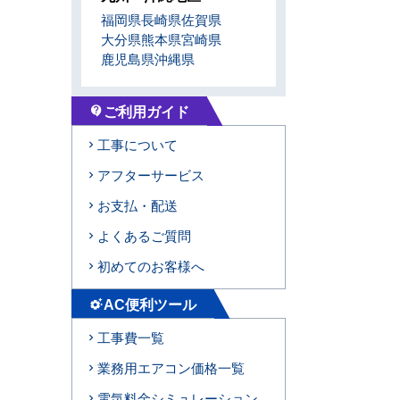
福岡県
長崎県
佐賀県
大分県
熊本県
宮崎県
鹿児島県
沖縄県
ご利用ガイド
contact_support
工事について
アフターサービス
お支払・配送
よくあるご質問
初めてのお客様へ
AC便利ツール
settings_suggest
工事費一覧
業務用エアコン価格一覧
電気料金シミュレーション