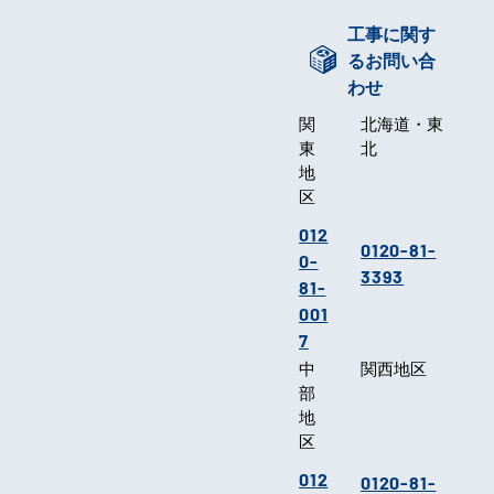
工事に関す
るお問い合
わせ
関
北海道・東
東
北
地
区
012
0120-81-
0-
3393
81-
001
7
中
関西地区
部
地
区
012
0120-81-