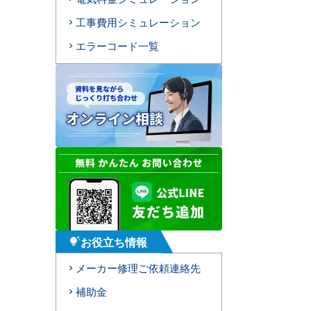
工事費用シミュレーション
エラーコード一覧
お役立ち情報
tips_and_updates
メーカー修理ご依頼連絡先
補助金