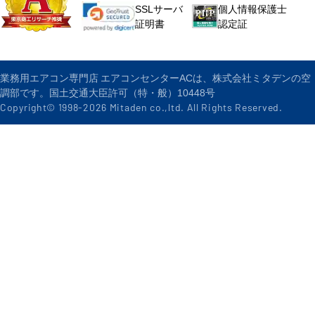
個人情報保護士
SSLサーバ
認定証
証明書
業務用エアコン専門店 エアコンセンターACは、株式会社ミタデンの空
調部です。国土交通大臣許可（特・般）10448号
Copyright© 1998-
2026
Mitaden co.,ltd. All Rights Reserved.