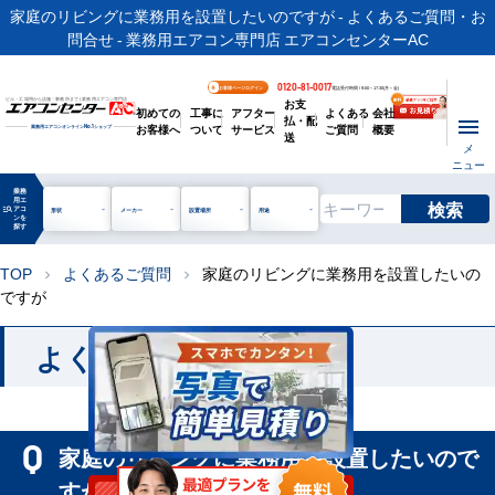
家庭のリビングに業務用を設置したいのですが - よくあるご質問・お
問合せ - 業務用エアコン専門店 エアコンセンターAC
0120-81-0017
お客様ページログイン
電話受付時間 / 9:00～17:30(月～金)
お支
ビル・工場用から店舗・事務所まで | 業務用エアコン専門店
初めての
工事に
アフター
よくある
会社
払・配
お客様へ
ついて
サービス
ご質問
概要
業務用エアコンオンライン
No.1
ショップ
送
メ
ニュー
業務
用エ
検索
manage_search
アコ
形状
メーカー
設置場所
用途
ンを
探す
TOP
よくあるご質問
家庭のリビングに業務用を設置したいの
chevron_right
chevron_right
ですが
よくあるご質問
家庭のリビングに業務用を設置したいので
すが。