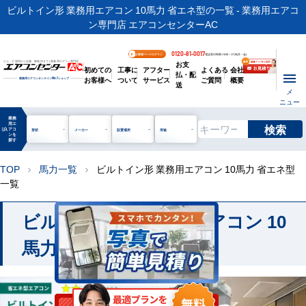
ビルトイン形 業務用エアコン 10馬力 省エネ型の一覧 - 業務用エアコ
ン専門店 エアコンセンターAC
0120-81-0017
お客様ページログイン
電話受付時間 / 9:00～17:30(月～金)
お支
ビル・工場用から店舗・事務所まで | 業務用エアコン専門店
初めての
工事に
アフター
よくある
会社
払・配
お客様へ
ついて
サービス
ご質問
概要
業務用エアコンオンライン
No.1
ショップ
送
メ
ニュー
業務
用エ
検索
manage_search
アコ
形状
メーカー
設置場所
用途
ンを
探す
TOP
馬力一覧
ビルトイン形 業務用エアコン 10馬力 省エネ型
chevron_right
chevron_right
一覧
ビルトイン形 業務用エアコン 10
馬力 省エネ 一覧