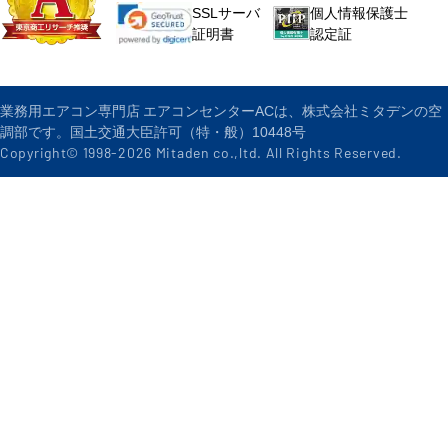
個人情報保護士
SSLサーバ
認定証
証明書
業務用エアコン専門店 エアコンセンターACは、株式会社ミタデンの空
調部です。国土交通大臣許可（特・般）10448号
Copyright© 1998-
2026
Mitaden co.,ltd. All Rights Reserved.