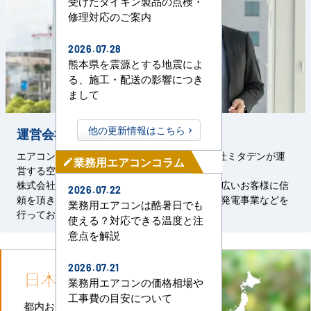
受けたダイキン製品の点検・
修理対応のご案内
2026.07.28
熊本県を震源とする地震によ
る、施工・配送の影響につき
まして
他の更新情報はこちら
運営会社の信頼と実績
エアコンセンターACは、1967年創設の株式会社ミタデンが運
業務用エアコンコラム
mode_edit
営する空調事業サービスです。
株式会社ミタデンは、官公庁をはじめとした幅広いお客様に信
2026.07.22
頼を頂き、空調・管設備工事、電気設備工事、発電事業などを
業務用エアコンは酷暑日でも
行っております。
使える？対応できる温度と注
意点を解説
2026.07.21
日本全国
施工対応
業務用エアコンの価格相場や
工事費の目安について
都内および首都圏全域