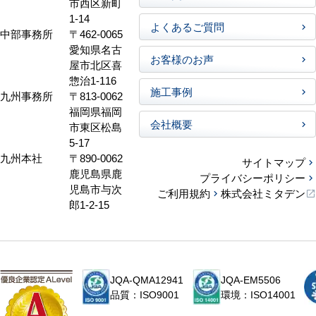
市西区新町
1-14
よくあるご質問
中部事務所
〒462-0065
愛知県名古
お客様のお声
屋市北区喜
惣治1-116
施工事例
九州事務所
〒813-0062
福岡県福岡
会社概要
市東区松島
5-17
九州本社
〒890-0062
サイトマップ
鹿児島県鹿
プライバシーポリシー
児島市与次
ご利用規約
株式会社ミタデン
郎1-2-15
JQA-QMA12941
JQA-EM5506
品質：ISO9001
環境：ISO14001