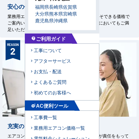
安心の価格設定
福岡県
長崎県
佐賀県
大分県
熊本県
宮崎県
業務用エアコン専門店を58年続けているからこそできる価格で
鹿児島県
沖縄県
ご案内いたします。施工技術はもちろん、価格においてもご満
足いただけるサービスをお約束いたします。
ご利用ガイド
contact_support
REASON
2
工事について
アフターサービス
お支払・配送
よくあるご質問
初めてのお客様へ
AC便利ツール
settings_suggest
工事費一覧
充実のアフターサービス
業務用エアコン価格一覧
エアコンセンターAC、メーカー、直工店の3者が責任をもって
電気料金シミュレーション