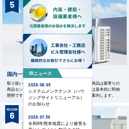
5
ニュース
国内一流メーカーを即納態勢で
newspaper
取り扱い商品はすべて国内一流メーカーです。商品は最寄りの
2026.08.03
商品センターから発送します。掲載の汎用機種は基本的に即納
システムメンテナンス（ハウ
態勢です。特殊機器については都度、納期をご案内します。
ジングサイトリニューアル）
のお知らせ
REASON
6
2026.07.30
令和8年熊本地震により被害を