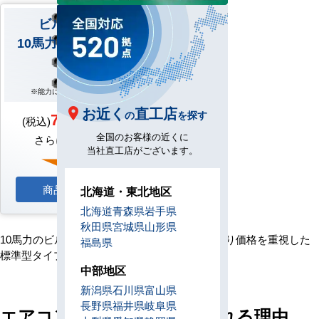
ビルトイン形
10馬力 ダブルツイン
※能力により形が異なります
お近く
直工店
734,800円
の
を探す
(税込)
を
全国のお客様の近くに
さらに
特別価格
で
当社直工店がございます。
商品詳細へ
北海道・東北地区
北海道
青森県
岩手県
秋田県
宮城県
山形県
10馬力のビルトイン形エアコンは、この他により価格を重視した
福島県
標準型タイプがございます。
中部地区
新潟県
石川県
富山県
長野県
福井県
岐阜県
エアコンセンターACが選ばれる理由