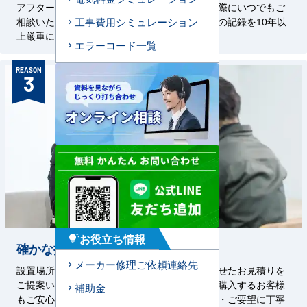
アフターサービスを対応いたします。お困りの際にいつでもご
相談いただけるよう、設置した機器・工事状況の記録を10年以
工事費用シミュレーション
上厳重に保管しております。
エラーコード一覧
REASON
3
お役立ち情報
tips_and_updates
確かな提案力
メーカー修理ご依頼連絡先
設置場所に合わせた工事方法や、ご予算に合わせたお見積りを
ご提案いたします。初めて業務用エアコンをご購入するお客様
補助金
もご安心ください。経験豊富な担当者がご質問・ご要望に丁寧