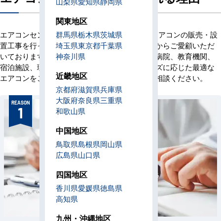
山梨県
愛知県
静岡県
関東地区
エアコンセンターACは、創業当初より業務用エアコンの販売・設
群馬県
栃木県
茨城県
置工事を行っており、これまでに多くのお客様からご愛顧いただ
埼玉県
東京都
千葉県
いております。オフィス、店舗、ビル、工場、病院、教育機関、
神奈川県
宿泊施設、理美容室など、お客様の業域やニーズに応じた最適な
近畿地区
エアコンをご提案いたします。ぜひお気軽にご相談ください。
京都府
滋賀県
兵庫県
大阪府
奈良県
三重県
REASON
1
和歌山県
中国地区
鳥取県
島根県
岡山県
広島県
山口県
四国地区
香川県
愛媛県
徳島県
高知県
九州・沖縄地区