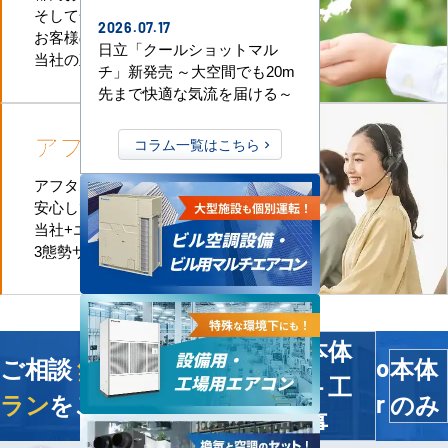
そして全国津々浦々
2026.07.17
お客様のお近くに
日立「クールショットマル
当社の直工店がございます
チ」新発売 ～大空間でも20m
先まで快適な気流を届ける～
アフターケア
も万全
コラム一覧はこちら
アフターケアも迅速に対応、
安心してお任せいただけます。
当社+エアコンメーカー+直工店の
3態勢サポートなのでお任せください
本体
ご相談
無料
！今すぐ
最適プ
本体
o
＋工
ラン
をご提案します
のみ
r
事