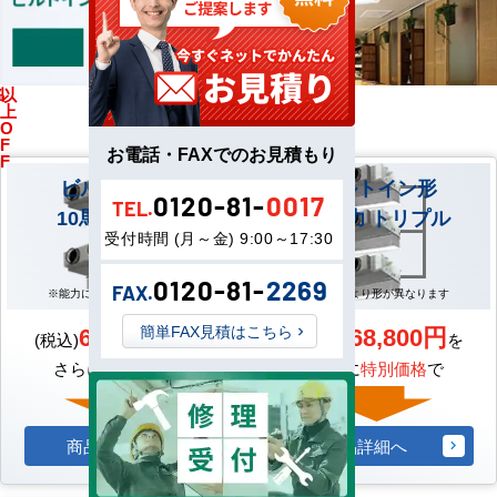
%
以
馬
上
力
O
F
お電話・FAXでのお見積もり
F
ビルトイン形
ビルトイン形
0120-81-
0017
TEL.
10馬力 ツイン
10馬力 トリプル
受付時間 (月～金) 9:00～17:30
0120-81-
2269
FAX.
※能力により形が異なります
※能力により形が異なります
613,800円
668,800円
簡単FAX見積はこちら
(税込)
を
(税込)
を
さらに
特別価格
で
さらに
特別価格
で
商品詳細へ
商品詳細へ