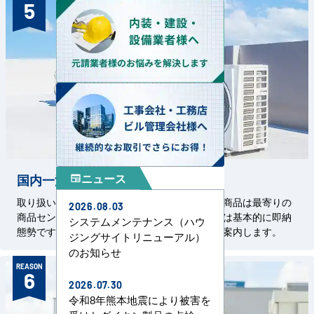
5
ニュース
国内一流メーカーを即納態勢で
newspaper
取り扱い商品はすべて国内一流メーカーです。商品は最寄りの
2026.08.03
商品センターから発送します。掲載の汎用機種は基本的に即納
システムメンテナンス（ハウ
態勢です。特殊機器については都度、納期をご案内します。
ジングサイトリニューアル）
のお知らせ
REASON
6
2026.07.30
令和8年熊本地震により被害を