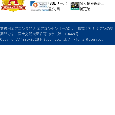
個人情報保護士
SSLサーバ
認定証
証明書
業務用エアコン専門店 エアコンセンターACは、株式会社ミタデンの空
調部です。国土交通大臣許可（特・般）10448号
Copyright© 1998-
2026
Mitaden co.,ltd. All Rights Reserved.