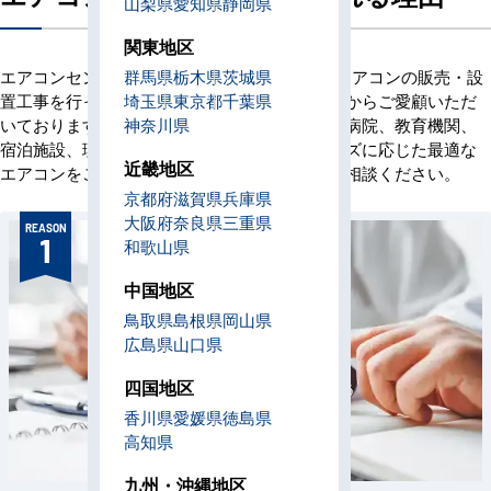
山梨県
愛知県
静岡県
関東地区
エアコンセンターACは、創業当初より業務用エアコンの販売・設
群馬県
栃木県
茨城県
置工事を行っており、これまでに多くのお客様からご愛顧いただ
埼玉県
東京都
千葉県
いております。オフィス、店舗、ビル、工場、病院、教育機関、
神奈川県
宿泊施設、理美容室など、お客様の業域やニーズに応じた最適な
近畿地区
エアコンをご提案いたします。ぜひお気軽にご相談ください。
京都府
滋賀県
兵庫県
大阪府
奈良県
三重県
REASON
1
和歌山県
中国地区
鳥取県
島根県
岡山県
広島県
山口県
四国地区
香川県
愛媛県
徳島県
高知県
九州・沖縄地区