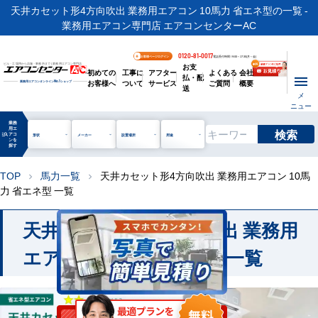
天井カセット形4方向吹出 業務用エアコン 10馬力 省エネ型の一覧 -
業務用エアコン専門店 エアコンセンターAC
0120-81-0017
お客様ページログイン
電話受付時間 / 9:00～17:30(月～金)
お支
ビル・工場用から店舗・事務所まで | 業務用エアコン専門店
初めての
工事に
アフター
よくある
会社
払・配
お客様へ
ついて
サービス
ご質問
概要
業務用エアコンオンライン
No.1
ショップ
送
メ
ニュー
業務
用エ
検索
manage_search
アコ
形状
メーカー
設置場所
用途
ンを
探す
TOP
馬力一覧
天井カセット形4方向吹出 業務用エアコン 10馬
chevron_right
chevron_right
力 省エネ型 一覧
天井カセット形4方向吹出 業務用
エアコン 10馬力 省エネ 一覧