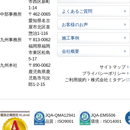
市西区新町
1-14
よくあるご質問
中部事務所
〒462-0065
愛知県名古
お客様のお声
屋市北区喜
惣治1-116
施工事例
九州事務所
〒813-0062
福岡県福岡
会社概要
市東区松島
5-17
九州本社
〒890-0062
サイトマップ
鹿児島県鹿
プライバシーポリシー
児島市与次
ご利用規約
株式会社ミタデン
郎1-2-15
JQA-QMA12941
JQA-EM5506
品質：ISO9001
環境：ISO14001