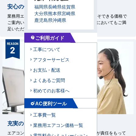
安心の価格設定
福岡県
長崎県
佐賀県
大分県
熊本県
宮崎県
業務用エアコン専門店を58年続けているからこそできる価格で
鹿児島県
沖縄県
ご案内いたします。施工技術はもちろん、価格においてもご満
足いただけるサービスをお約束いたします。
ご利用ガイド
contact_support
REASON
2
工事について
アフターサービス
お支払・配送
よくあるご質問
初めてのお客様へ
AC便利ツール
settings_suggest
工事費一覧
充実のアフターサービス
業務用エアコン価格一覧
エアコンセンターAC、メーカー、直工店の3者が責任をもって
電気料金シミュレーション