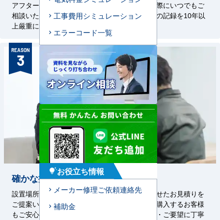
アフターサービスを対応いたします。お困りの際にいつでもご
相談いただけるよう、設置した機器・工事状況の記録を10年以
工事費用シミュレーション
上厳重に保管しております。
エラーコード一覧
REASON
3
お役立ち情報
tips_and_updates
確かな提案力
メーカー修理ご依頼連絡先
設置場所に合わせた工事方法や、ご予算に合わせたお見積りを
ご提案いたします。初めて業務用エアコンをご購入するお客様
補助金
もご安心ください。経験豊富な担当者がご質問・ご要望に丁寧