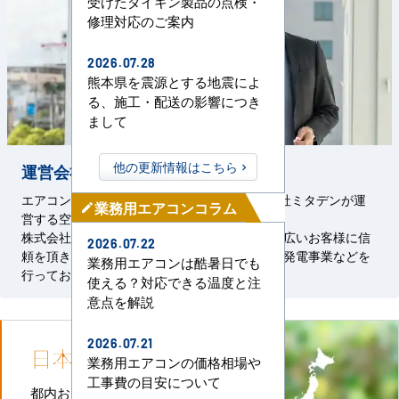
受けたダイキン製品の点検・
修理対応のご案内
2026.07.28
熊本県を震源とする地震によ
る、施工・配送の影響につき
まして
他の更新情報はこちら
運営会社の信頼と実績
エアコンセンターACは、1967年創設の株式会社ミタデンが運
業務用エアコンコラム
mode_edit
営する空調事業サービスです。
株式会社ミタデンは、官公庁をはじめとした幅広いお客様に信
2026.07.22
頼を頂き、空調・管設備工事、電気設備工事、発電事業などを
業務用エアコンは酷暑日でも
行っております。
使える？対応できる温度と注
意点を解説
2026.07.21
日本全国
施工対応
業務用エアコンの価格相場や
工事費の目安について
都内および首都圏全域