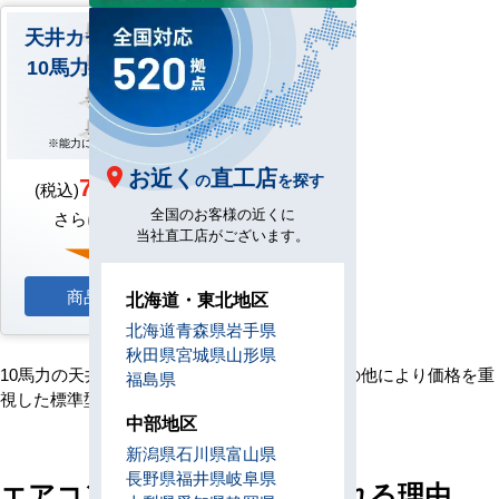
天井カセット形4方向
10馬力 ダブルツイン
※能力により形が異なります
お近く
直工店
710,600円
の
を探す
(税込)
を
全国のお客様の近くに
さらに
特別価格
で
当社直工店がございます。
商品詳細へ
北海道・東北地区
北海道
青森県
岩手県
秋田県
宮城県
山形県
10馬力の天井カセット形4方向エアコンは、この他により価格を重
福島県
視した標準型タイプがございます。
中部地区
新潟県
石川県
富山県
長野県
福井県
岐阜県
エアコンセンターACが選ばれる理由