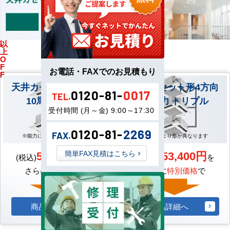
%
以
馬
上
力
O
F
お電話・FAXでのお見積もり
F
天井カセット形4方向
天井カセット形4方向
0120-81-
0017
TEL.
10馬力 ツイン
10馬力 トリプル
受付時間 (月～金) 9:00～17:30
0120-81-
2269
FAX.
※能力により形が異なります
※能力により形が異なります
599,500円
653,400円
簡単FAX見積はこちら
(税込)
を
(税込)
を
さらに
特別価格
で
さらに
特別価格
で
商品詳細へ
商品詳細へ