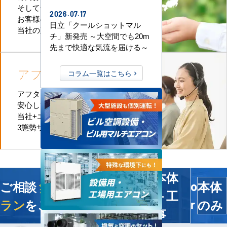
そして全国津々浦々
2026.07.17
お客様のお近くに
日立「クールショットマル
当社の直工店がございます
チ」新発売 ～大空間でも20m
先まで快適な気流を届ける～
アフターケア
も万全
コラム一覧はこちら
アフターケアも迅速に対応、
安心してお任せいただけます。
当社+エアコンメーカー+直工店の
3態勢サポートなのでお任せください
本体
ご相談
無料
！今すぐ
最適プ
本体
o
＋工
ラン
をご提案します
のみ
r
事