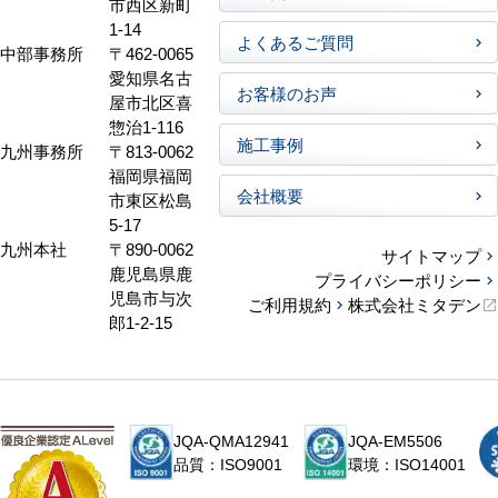
市西区新町
1-14
よくあるご質問
中部事務所
〒462-0065
愛知県名古
お客様のお声
屋市北区喜
惣治1-116
施工事例
九州事務所
〒813-0062
福岡県福岡
会社概要
市東区松島
5-17
九州本社
〒890-0062
サイトマップ
鹿児島県鹿
プライバシーポリシー
児島市与次
ご利用規約
株式会社ミタデン
郎1-2-15
JQA-QMA12941
JQA-EM5506
品質：ISO9001
環境：ISO14001