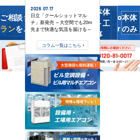
2026.07.17
本体
ご相談
無料
！今すぐ
最適プ
本体
日立「クールショットマル
o
＋工
チ」新発売 ～大空間でも20m
ラン
をご提案します
のみ
r
先まで快適な気流を届ける～
事
コラム一覧はこちら