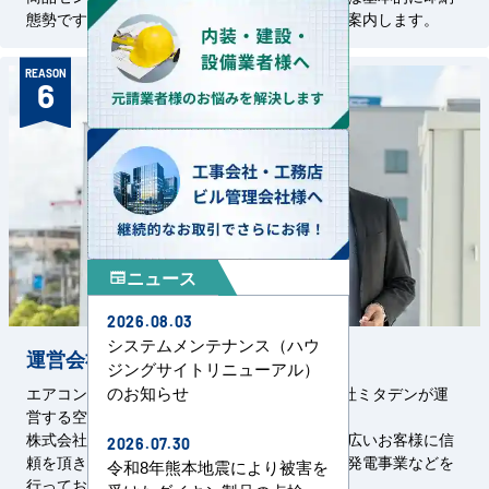
態勢です。特殊機器については都度、納期をご案内します。
REASON
6
ニュース
newspaper
2026.08.03
システムメンテナンス（ハウ
運営会社の信頼と実績
ジングサイトリニューアル）
のお知らせ
エアコンセンターACは、1967年創設の株式会社ミタデンが運
営する空調事業サービスです。
株式会社ミタデンは、官公庁をはじめとした幅広いお客様に信
2026.07.30
頼を頂き、空調・管設備工事、電気設備工事、発電事業などを
令和8年熊本地震により被害を
行っております。