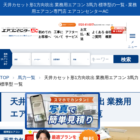
天井カセット形1方向吹出 業務用エアコン 3馬力 標準型の一覧 - 業務
用エアコン専門店 エアコンセンターAC
0120-81-0017
お客様ページログイン
電話受付時間 / 9:00～17:30(月～金)
お支
ビル・工場用から店舗・事務所まで | 業務用エアコン専門店
初めての
工事に
アフター
よくある
会社
払・配
お客様へ
ついて
サービス
ご質問
概要
業務用エアコンオンライン
No.1
ショップ
送
メ
ニュー
業務
用エ
検索
manage_search
アコ
形状
メーカー
設置場所
用途
ンを
探す
TOP
馬力一覧
天井カセット形1方向吹出 業務用エアコン 3馬力
chevron_right
chevron_right
標準型 一覧
天井カセット形1方向吹出 業務用
エアコン 3馬力 標準 一覧