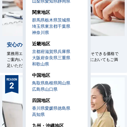
山梨県
愛知県
静岡県
関東地区
群馬県
栃木県
茨城県
埼玉県
東京都
千葉県
神奈川県
近畿地区
安心の価格設定
京都府
滋賀県
兵庫県
業務用エアコン専門店を58年続けているからこそできる価格で
大阪府
奈良県
三重県
ご案内いたします。施工技術はもちろん、価格においてもご満
和歌山県
足いただけるサービスをお約束いたします。
中国地区
REASON
鳥取県
島根県
岡山県
2
広島県
山口県
四国地区
香川県
愛媛県
徳島県
高知県
九州・沖縄地区