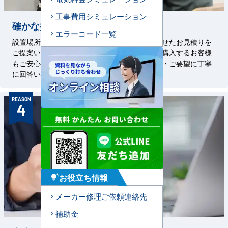
工事費用シミュレーション
確かな提案力
エラーコード一覧
設置場所に合わせた工事方法や、ご予算に合わせたお見積りを
ご提案いたします。初めて業務用エアコンをご購入するお客様
もご安心ください。経験豊富な担当者がご質問・ご要望に丁寧
に回答いたします。
REASON
4
お役立ち情報
tips_and_updates
メーカー修理ご依頼連絡先
補助金