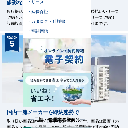
多彩なお支払い方法
リース
延長保証
銀行振込、クレジットカード払いはもちろん、後払いやリース
契約もお選びいただけます。初期費用が無料のリース契約は、
カタログ・仕様書
設備投資のご負担を軽減し分割でのお支払いが可能です。
空調用語
REASON
5
国内一流メーカーを即納態勢で
元請・管理業者様向け
取り扱い商品はすべて国内一流メーカーです。商品は最寄りの
商品センターから発送します。掲載の汎用機種は基本的に即納