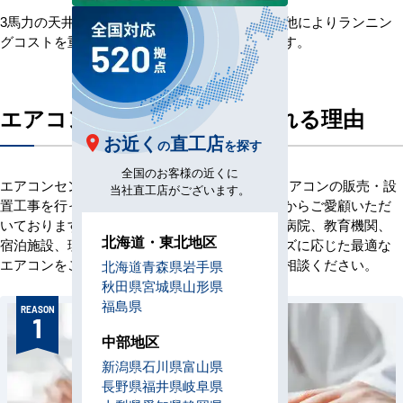
3馬力の天井カセット形1方向エアコンは、この他によりランニン
グコストを重視した省エネ型タイプがございます。
エアコンセンターACが選ばれる理由
お近く
直工店
の
を探す
全国のお客様の近くに
エアコンセンターACは、創業当初より業務用エアコンの販売・設
当社直工店がございます。
置工事を行っており、これまでに多くのお客様からご愛顧いただ
いております。オフィス、店舗、ビル、工場、病院、教育機関、
北海道・東北地区
宿泊施設、理美容室など、お客様の業域やニーズに応じた最適な
エアコンをご提案いたします。ぜひお気軽にご相談ください。
北海道
青森県
岩手県
秋田県
宮城県
山形県
福島県
REASON
1
中部地区
新潟県
石川県
富山県
長野県
福井県
岐阜県