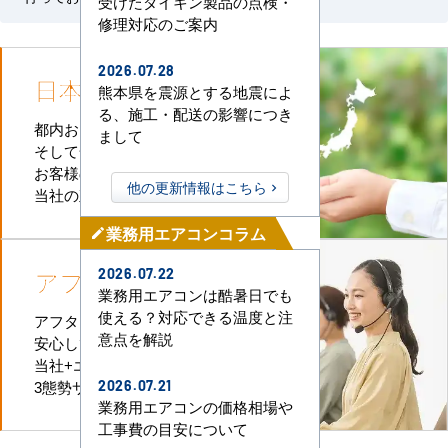
受けたダイキン製品の点検・
修理対応のご案内
2026.07.28
日本全国
施工対応
熊本県を震源とする地震によ
る、施工・配送の影響につき
都内および首都圏全域
まして
そして全国津々浦々
お客様のお近くに
他の更新情報はこちら
当社の直工店がございます
業務用エアコンコラム
mode_edit
アフターケア
も万全
2026.07.22
業務用エアコンは酷暑日でも
使える？対応できる温度と注
アフターケアも迅速に対応、
意点を解説
安心してお任せいただけます。
当社+エアコンメーカー+直工店の
3態勢サポートなのでお任せください
2026.07.21
業務用エアコンの価格相場や
工事費の目安について