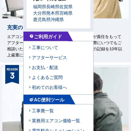
福岡県
長崎県
佐賀県
大分県
熊本県
宮崎県
鹿児島県
沖縄県
充実のアフターサービス
ご利用ガイド
エアコンセンターAC、メーカー、直工店の3者が責任をもって
contact_support
アフターサービスを対応いたします。お困りの際にいつでもご
工事について
相談いただけるよう、設置した機器・工事状況の記録を10年以
上厳重に保管しております。
アフターサービス
お支払・配送
REASON
3
よくあるご質問
初めてのお客様へ
AC便利ツール
settings_suggest
工事費一覧
業務用エアコン価格一覧
電気料金シミュレーション