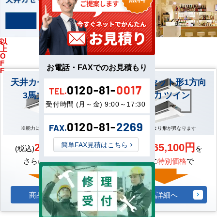
%
以
馬
上
力
O
F
お電話・FAXでのお見積もり
F
天井カセット形1方向
天井カセット形1方向
0120-81-
0017
TEL.
3馬力 シングル
3馬力 ツイン
受付時間 (月～金) 9:00～17:30
0120-81-
2269
FAX.
※能力により形が異なります
※能力により形が異なります
218,900円
265,100円
簡単FAX見積はこちら
(税込)
を
(税込)
を
さらに
特別価格
で
さらに
特別価格
で
商品詳細へ
商品詳細へ