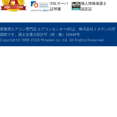
個人情報保護士
SSLサーバ
認定証
証明書
業務用エアコン専門店 エアコンセンターACは、株式会社ミタデンの空
調部です。国土交通大臣許可（特・般）10448号
Copyright© 1998-
2026
Mitaden co.,ltd. All Rights Reserved.