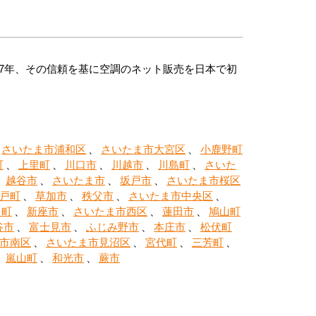
7年、その信頼を基に空調のネット販売を日本で初
、
さいたま市浦和区
、
さいたま市大宮区
、
小鹿野町
町
、
上里町
、
川口市
、
川越市
、
川島町
、
さいた
、
越谷市
、
さいたま市
、
坂戸市
、
さいたま市桜区
戸町
、
草加市
、
秩父市
、
さいたま市中央区
、
川町
、
新座市
、
さいたま市西区
、
蓮田市
、
鳩山町
谷市
、
富士見市
、
ふじみ野市
、
本庄市
、
松伏町
市南区
、
さいたま市見沼区
、
宮代町
、
三芳町
、
、
嵐山町
、
和光市
、
蕨市