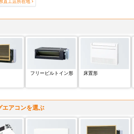
県直工店所在地
フリービルトイン形
床置形
グエアコンを選ぶ