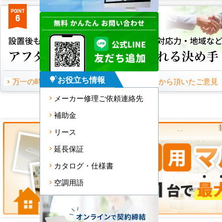
POINT
POINT
6
7
お役立ち情報
tips_and_updates
万一の時もお任せください
お客様から頂いたご意見
メーカー修理ご依頼連絡先
補助金
リース
延長保証
カタログ・仕様書
空調用語