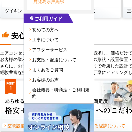
鹿児島県
沖縄県
ダイキン
三菱電機
日立
三
ご利用ガイド
contact_support
初めての方へ
安心の8つのポイント
thumb_up
工事について
アフターサービス
エアコンセンターACは、「格安＋α」の価値を追求し、価格だけ
お客様の業種や施設の形態に合わせて、室内機の形状・設置位置
お支払・配送について
さらに、お手入れのしやすさやメンテナンス性まで考慮した設計
よくあるご質問
経験豊富な空調技術者が現場の状況やご要望を丁寧にヒアリング
お客様のお声
POINT
POINT
1
2
会社概要・特商法・ご利用規
約
空調設備のご提案について
選ばれる秘訣について