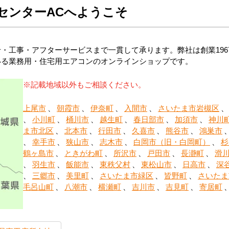
センターACへようこそ
・工事・アフターサービスまで一貫して承ります。弊社は創業196
いる業務用・住宅用エアコンのオンラインショップです。
※記載地域以外もご相談ください。
上尾市
、
朝霞市
、
伊奈町
、
入間市
、
さいたま市岩槻区
、
小川町
、
桶川市
、
越生町
、
春日部市
、
加須市
、
神川
ま市北区
、
北本市
、
行田市
、
久喜市
、
熊谷市
、
鴻巣市
、
幸手市
、
狭山市
、
志木市
、
白岡市（旧・白岡町）
、
杉
鶴ヶ島市
、
ときがわ町
、
所沢市
、
戸田市
、
長瀞町
、
滑
、
羽生市
、
飯能市
、
東秩父村
、
東松山市
、
日高市
、
深
、
三郷市
、
美里町
、
さいたま市緑区
、
皆野町
、
さいたま
毛呂山町
、
八潮市
、
横瀬町
、
吉川市
、
吉見町
、
寄居町