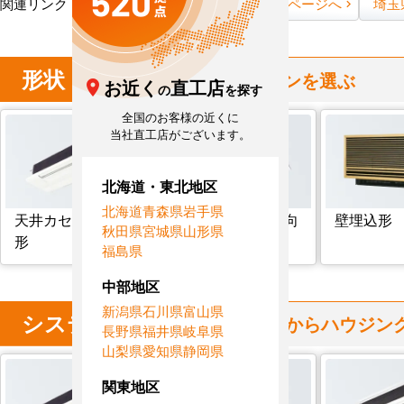
関連リンク：
TOPページへ
埼玉県全域ページへ
埼玉
形状
からハウジングエアコンを選ぶ
お近く
直工店
の
を探す
全国のお客様の近くに
当社直工店がございます。
北海道・東北地区
北海道
青森県
岩手県
天井カセット1方向
天井カセット2方向
壁埋込形
秋田県
宮城県
山形県
形
形
福島県
中部地区
新潟県
石川県
富山県
システム
マルチタイプ
からハウジン
長野県
福井県
岐阜県
山梨県
愛知県
静岡県
関東地区