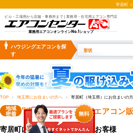
寄居町（
ビル・工場用から店舗・事務所まで | 業務用・住宅用エアコン専門店
業務用エアコンオンライン
No.1
ショップ
manage_searc
ハウジングエアコンを探
形状
h
す
TOP
埼玉県にお住まいの方へ
寄居町（埼玉県）にお住まいの
chevron_right
chevron_right
地域
"寄居町"
ハウジングエアコン販
密着
寄居町にお住まい・お勤めのお客様