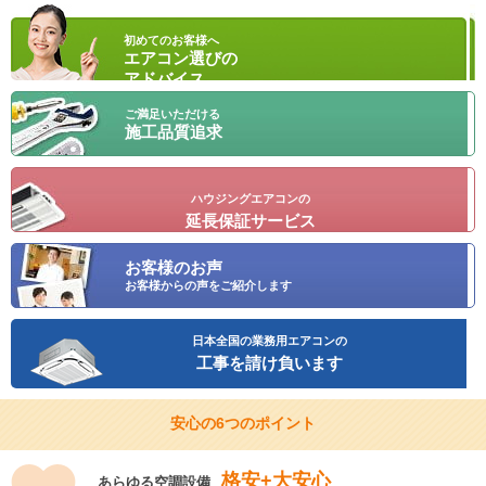
初めてのお客様へ
エアコン選びの
アドバイス
ご満足いただける
施工品質追求
ハウジングエアコンの
延長保証サービス
お客様のお声
お客様からの声をご紹介します
日本全国の業務用エアコンの
工事を請け負います
安心の6つのポイント
格安+大安心
あらゆる空調設備