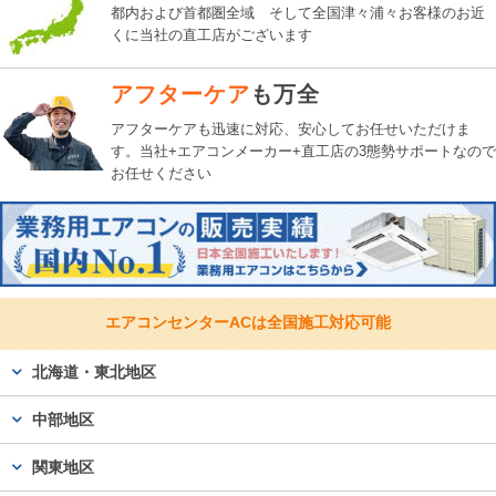
都内および首都圏全域 そして全国津々浦々お客様のお近
くに当社の直工店がございます
アフターケア
も万全
アフターケアも迅速に対応、
安心してお任せいただけま
す。
当社+エアコンメーカー+直工店の3態勢サポートなので
お任せください
エアコンセンターACは
全国施工対応可能
北海道・東北地区
中部地区
関東地区