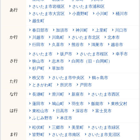
さいたま市岩槻区
さいたま市浦和区
あ行
さいたま市大宮区
小鹿野町
小川町
桶川市
越生町
春日部市
加須市
神川町
上里町
川口市
か行
川越市
川島町
さいたま市北区
北本市
行田市
久喜市
熊谷市
鴻巣市
越谷市
さいたま市
坂戸市
さいたま市桜区
幸手市
さ行
狭山市
志木市
白岡市（旧・白岡町）
杉戸町
草加市
秩父市
さいたま市中央区
鶴ヶ島市
た行
ときがわ町
所沢市
戸田市
な行
長瀞町
滑川町
新座市
さいたま市西区
蓮田市
鳩山町
羽生市
飯能市
東秩父村
は行
東松山市
日高市
深谷市
富士見市
ふじみ野市
本庄市
松伏町
三郷市
美里町
さいたま市緑区
ま行
皆野町
さいたま市南区
さいたま市見沼区