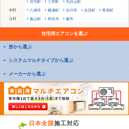
宮代町
三芳町
毛呂山町
や行
八潮市
横瀬町
吉川市
吉見町
寄居町
ら行
嵐山町
和光市
蕨市
住宅用エアコンを選ぶ
形から選ぶ
システムマルチタイプから選ぶ
メーカーから選ぶ
日本全国
施工対応