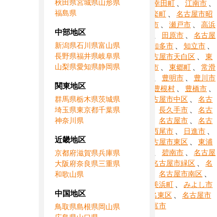
秋田県
宮城県
山形県
、
清須市
、
幸田町
、
江南市
、
福島県
小牧市
、
設楽町
、
名古屋市昭
和区
、
新城市
、
瀬戸市
、
高浜
中部地区
市
、
武豊町
、
田原市
、
名古屋
新潟県
石川県
富山県
市千種区
、
知多市
、
知立市
、
長野県
福井県
岐阜県
津島市
、
名古屋市天白区
、
東
山梨県
愛知県
静岡県
栄町
、
東海市
、
東郷町
、
常滑
市
、
飛島村
、
豊明市
、
豊川市
関東地区
、
豊田市
、
豊根村
、
豊橋市
、
群馬県
栃木県
茨城県
豊山町
、
名古屋市中区
、
名古
埼玉県
東京都
千葉県
屋市中川区
、
長久手市
、
名古
神奈川県
屋市中村区
、
名古屋市
、
名古
屋市西区
、
西尾市
、
日進市
、
近畿地区
半田市
、
名古屋市東区
、
東浦
町
、
扶桑町
、
碧南市
、
名古屋
京都府
滋賀県
兵庫県
市瑞穂区
、
名古屋市緑区
、
名
大阪府
奈良県
三重県
古屋市港区
、
名古屋市南区
、
和歌山県
南知多町
、
美浜町
、
みよし市
中国地区
、
名古屋市名東区
、
名古屋市
守山区
、
弥富市
鳥取県
島根県
岡山県
広島県
山口県