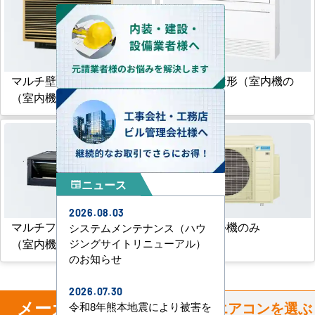
マルチ壁埋込形
マルチ床置形（室内機の
（室内機のみ）
み）
ニュース
newspaper
2026.08.03
マルチフリービルトイン形
マルチ室外機のみ
システムメンテナンス（ハウ
（室内機のみ）
ジングサイトリニューアル）
のお知らせ
2026.07.30
メーカー
からハウジングエアコンを選ぶ
令和8年熊本地震により被害を