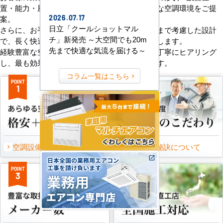
置・能力・風向きなどを総合的に検討し、最適な空調環境をご提
案。
2026.07.17
日立「クールショットマル
さらに、お手入れのしやすさやメンテナンス性まで考慮した設計
チ」新発売 ～大空間でも20m
で、長く快適にご使用いただけるようサポートします。
先まで快適な気流を届ける～
経験豊富な空調技術者が現場の状況やご要望を丁寧にヒアリング
し、最も効果的で効率的なプランをお届けします。
コラム一覧はこちら
POINT
POINT
1
2
空調設備のご提案について
選ばれる秘訣について
POINT
POINT
3
4