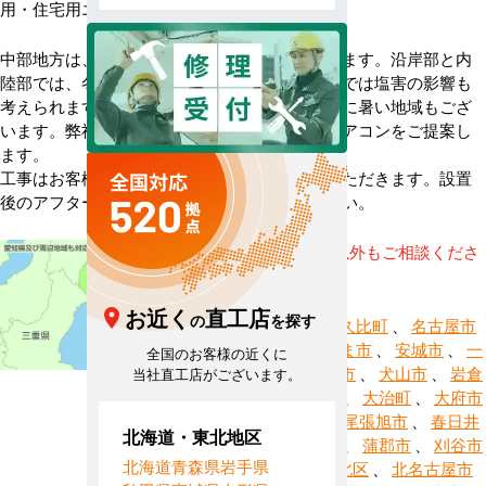
用・住宅用エアコンのオンラインショップです。
中部地方は、地域によって気候が大きく異なります。沿岸部と内
陸部では、冬の寒さや積雪量が異なり、海沿いでは塩害の影響も
考えられます。静岡県浜松のように、夏は非常に暑い地域もござ
います。弊社では、お客様の地域に合わせたエアコンをご提案し
ます。
工事はお客様のお近くの担当者が対応させていただきます。設置
後のアフターサービスも安心してお任せください。
※記載地域以外もご相談くださ
い。
お近く
直工店
の
を探す
愛西市
、
阿久比町
、
名古屋市
熱田区
、
あま市
、
安城市
、
一
全国のお客様の近くに
宮市
、
稲沢市
、
犬山市
、
岩倉
当社直工店がございます。
市
、
大口町
、
大治町
、
大府市
、
岡崎市
、
尾張旭市
、
春日井
北海道・東北地区
市
、
蟹江町
、
蒲郡市
、
刈谷市
北海道
青森県
岩手県
、
名古屋市北区
、
北名古屋市