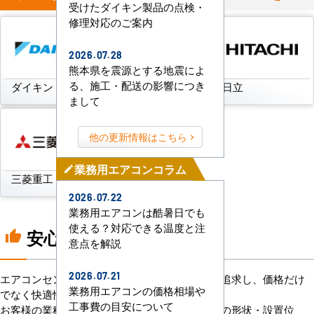
受けたダイキン製品の点検・
修理対応のご案内
2026.07.28
熊本県を震源とする地震によ
る、施工・配送の影響につき
ダイキン
三菱電機
日立
まして
他の更新情報はこちら
業務用エアコンコラム
mode_edit
三菱重工
パナソニック
2026.07.22
業務用エアコンは酷暑日でも
使える？対応できる温度と注
安心の8つのポイント
thumb_up
意点を解説
2026.07.21
エアコンセンターACは、「格安＋α」の価値を追求し、価格だけ
業務用エアコンの価格相場や
でなく快適性と機能性にもこだわっています。
工事費の目安について
お客様の業種や施設の形態に合わせて、室内機の形状・設置位