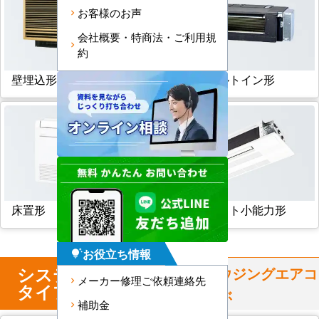
お客様のお声
会社概要・特商法・ご利用規
約
壁埋込形
フリービルトイン形
床置形
天井カセット小能力形
お役立ち情報
tips_and_updates
システム
マルチ
からハウジングエアコ
メーカー修理ご依頼連絡先
タイプ
ンを選ぶ
補助金