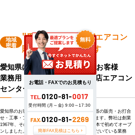
"愛知県"
ハウジングエアコン
地域
密着
販売・工事を承ります
愛知県にお住まい・お勤めのお客様
業務用・住宅用エアコン専門店エアコン
お電話・FAXでのお見積もり
センターACへようこそ
0120-81-
0017
TEL.
受付時間 (月～金) 9:00～17:30
愛知県のお客様へハウジングエアコン・空調機器の販売・お打合
せ・工事・アフターサービスまで一貫して承ります。弊社は創業
0120-81-
2269
FAX.
1967年、その信頼を基に空調のネット販売を日本で初めてオープ
簡単FAX見積はこちら
ンしました。以来、皆様にご信頼・ご愛顧いただいている業務