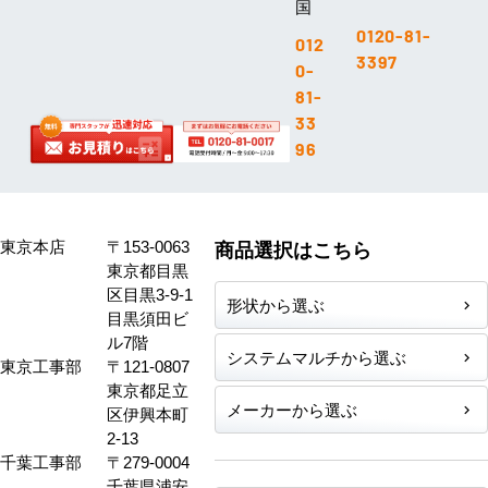
国
0120-81-
012
3397
0-
81-
33
96
東京本店
〒153-0063
商品選択はこちら
東京都目黒
区目黒3-9-1
形状から選ぶ
目黒須田ビ
ル7階
システムマルチから選ぶ
東京工事部
〒121-0807
東京都足立
メーカーから選ぶ
区伊興本町
2-13
千葉工事部
〒279-0004
千葉県浦安