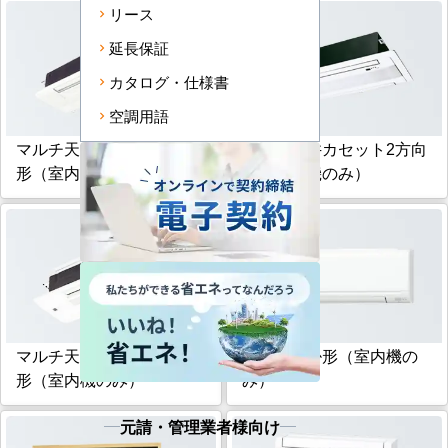
リース
延長保証
カタログ・仕様書
空調用語
マルチ天井カセット1方向
マルチ天井カセット2方向
形（室内機のみ）
形（室内機のみ）
マルチ天井カセット小能力
マルチ壁掛形（室内機の
形（室内機のみ）
み）
元請・管理業者様向け