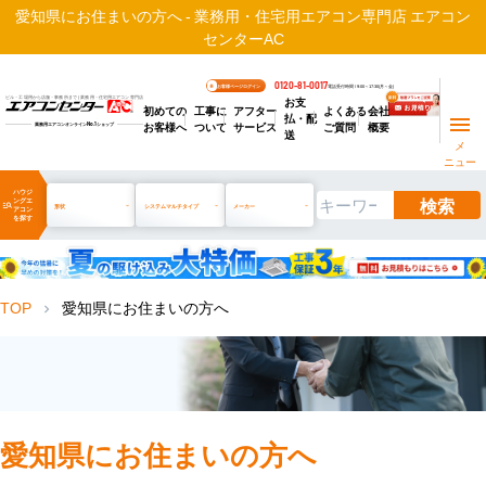
愛知県にお住まいの方へ - 業務用・住宅用エアコン専門店 エアコン
センターAC
0120-81-0017
お客様ページログイン
電話受付時間 / 9:00～17:30(月～金)
お支
ビル・工場用から店舗・事務所まで | 業務用・住宅用エアコン専門店
初めての
工事に
アフター
よくある
会社
払・配
お客様へ
ついて
サービス
ご質問
概要
業務用エアコンオンライン
No.1
ショップ
送
メ
ニュー
ハウジ
検索
ングエ
manage_search
形状
システムマルチタイプ
メーカー
アコン
を探す
TOP
愛知県にお住まいの方へ
chevron_right
愛知県にお住まいの方へ