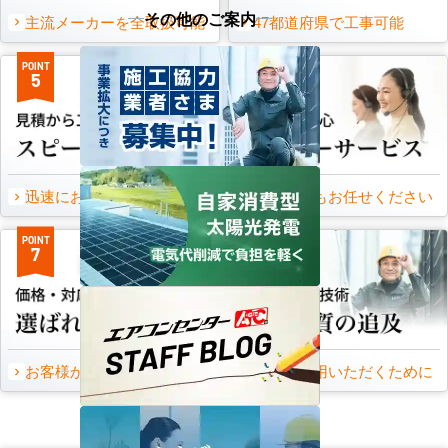
その他のご案内
主流メーカーを全取扱可能
47都道府県で工事可能
POINT
POINT
5
6
迅速にお届け出来る理由
万一の時もお任せください
POINT
POINT
7
8
お客様から頂いたご意見
永くご愛用いただくために