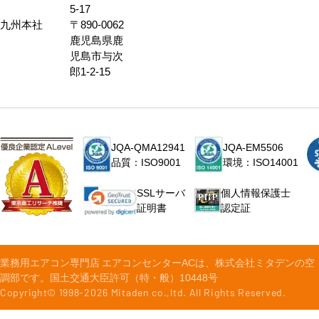
5-17
九州本社
〒890-0062
鹿児島県鹿
児島市与次
郎1-2-15
JQA-QMA12941
JQA-EM5506
品質：ISO9001
環境：ISO14001
個人情報保護士
SSLサーバ
認定証
証明書
業務用エアコン専門店 エアコンセンターACは、株式会社ミタデンの空
調部です。国土交通大臣許可（特・般）10448号
Copyright© 1998-
2026
Mitaden co.,ltd. All Rights Reserved.