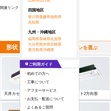
関連リンク：
全国対応トップページへ
四国地区
香川県
愛媛県
徳島県
愛知県のホームページ
高知県
愛知県直工店所在地
九州・沖縄地区
福岡県
長崎県
佐賀県
大分県
熊本県
宮崎県
形状
からハウジングエアコンを選ぶ
鹿児島県
沖縄県
ご利用ガイド
contact_support
初めての方へ
工事について
アフターサービス
天井カセット1方向形
天井カセット2方向形
お支払・配送について
よくあるご質問