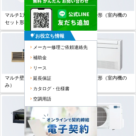
マルチ1方向小能力天井カ
マルチ壁掛形（室内機の
セット形
み）
お役立ち情報
tips_and_updates
メーカー修理ご依頼連絡先
補助金
リース
マルチ壁埋込形（室内機の
マルチ床置形（室内機の
延長保証
み）
み）
カタログ・仕様書
空調用語