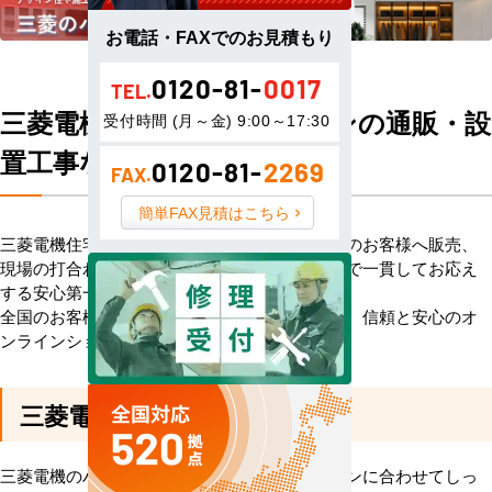
お電話・FAXでのお見積もり
0120-81-
0017
TEL.
三菱電機 ハウジングエアコンの通販・設
受付時間 (月～金) 9:00～17:30
置工事ならお任せください
0120-81-
2269
FAX.
簡単FAX見積はこちら
三菱電機住宅設備用ハウジングエアコンを全国のお客様へ販売、
現場の打合わせから施工、アフターサービスまで一貫してお応え
する安心第一の専門店です。
全国のお客様から大変ご好評をいただいている、信頼と安心のオ
ンラインショップです。
三菱電機 ハウジングエアコン
三菱電機のハウジングエアコンは増改築のプランに合わせてしっ