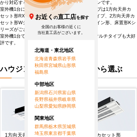
かり対応する、設置自由度の高い霧ヶ峰エアコンです。
室外機1台に対し室内機1台で運転するペアタイプは1方向天井カ
お近く
直工店
セット形RXシリーズ・GXシリーズ、小能力タイプ、2方向天井カ
の
を探す
セット形Wシリーズ、壁埋込形、フリービルトイン形、床置形Kシ
全国のお客様の近くに
リーズがございます。
当社直工店がございます。
室外機1台で複数のお部屋に対応するシステムマルチタイプも大好
評です。
北海道・東北地区
北海道
青森県
岩手県
秋田県
宮城県
山形県
ハウジングエアコンを"形"から選ぶ
福島県
中部地区
新潟県
石川県
富山県
長野県
福井県
岐阜県
山梨県
愛知県
静岡県
関東地区
群馬県
栃木県
茨城県
埼玉県
東京都
千葉県
1方向天井カセット形
2方向天井カセット形