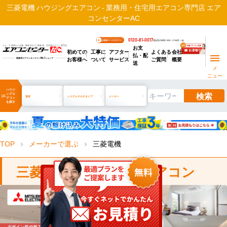
三菱電機 ハウジングエアコン - 業務用・住宅用エアコン専門店 エア
コンセンターAC
0120-81-0017
お客様ページログイン
電話受付時間 / 9:00～17:30(月～金)
お支
ビル・工場用から店舗・事務所まで | 業務用・住宅用エアコン専門店
初めての
工事に
アフター
よくある
会社
払・配
お客様へ
ついて
サービス
ご質問
概要
業務用エアコンオンライン
No.1
ショップ
送
メ
ニュー
ハウジ
検索
ングエ
manage_search
形状
システムマルチタイプ
メーカー
アコン
を探す
TOP
メーカーで選ぶ
三菱電機
chevron_right
chevron_right
三菱電機 ハウジングエアコン