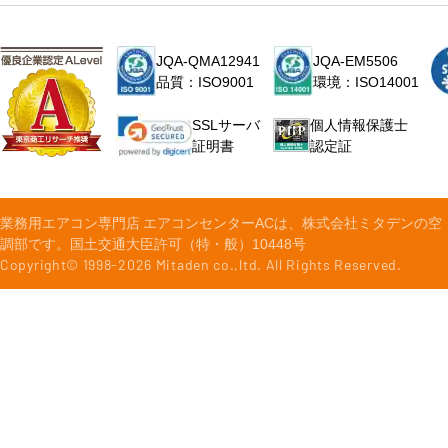
JQA-QMA12941
JQA-EM5506
品質：ISO9001
環境：ISO14001
個人情報保護士
SSLサーバ
認定証
証明書
業務用エアコン専門店 エアコンセンターACは、株式会社ミタデンの空
調部です。国土交通大臣許可（特・般）10448号
Copyright© 1998-
2026
Mitaden co.,ltd. All Rights Reserved.