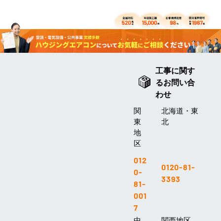
工事に関す
るお問い合
わせ
関
北海道・東
東
北
地
区
012
0120-81-
0-
3393
81-
001
7
中
関西地区