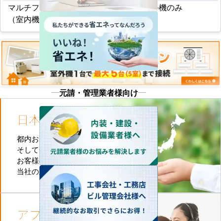
マルチフリービルトイン形
マルチ室外機のみ
（室内機のみ）
元請・管理業者様向け
日本全国
施工対応
都内および首都圏全域
そして全国津々浦々
お客様のお近くに
当社の直工店がございます
アフターケア
も万全