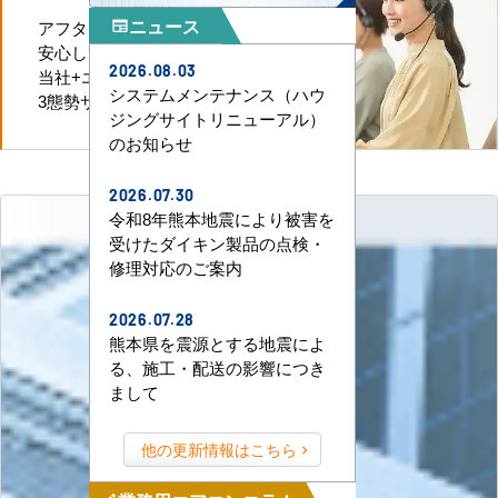
ニュース
アフターケアも迅速に対応、
newspaper
安心してお任せいただけます。
2026.08.03
当社+エアコンメーカー+直工店の
システムメンテナンス（ハウ
3態勢サポートなのでお任せください
ジングサイトリニューアル）
のお知らせ
2026.07.30
令和8年熊本地震により被害を
受けたダイキン製品の点検・
修理対応のご案内
2026.07.28
熊本県を震源とする地震によ
る、施工・配送の影響につき
まして
他の更新情報はこちら