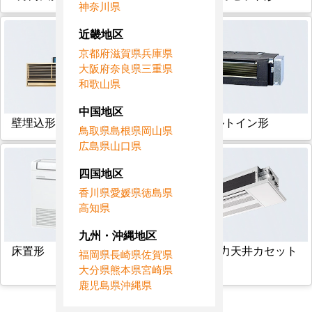
神奈川県
近畿地区
京都府
滋賀県
兵庫県
大阪府
奈良県
三重県
和歌山県
中国地区
壁埋込形
フリービルトイン形
鳥取県
島根県
岡山県
広島県
山口県
四国地区
香川県
愛媛県
徳島県
高知県
九州・沖縄地区
床置形
1方向小能力天井カセット
福岡県
長崎県
佐賀県
形
大分県
熊本県
宮崎県
鹿児島県
沖縄県