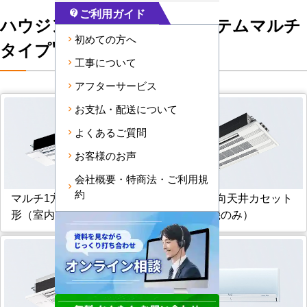
ご利用ガイド
contact_support
ハウジングエアコンを"システムマルチ
初めての方へ
タイプ"から選ぶ
工事について
アフターサービス
お支払・配送について
よくあるご質問
お客様のお声
会社概要・特商法・ご利用規
約
マルチ1方向天井カセット
マルチ2方向天井カセット
形（室内機のみ）
形（室内機のみ）