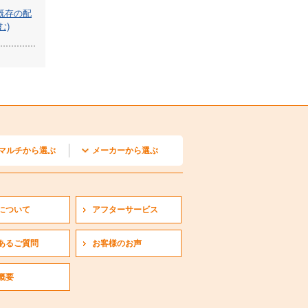
既存の配
む)
マルチから選ぶ
メーカーから選ぶ
カセット1方向形
カセット2方向形
埋込形
リービルトイン形
置形
井カセット小能力形
掛形
外機
ダイキン
三菱電機
日立
三菱重工
パナソニック
について
アフターサービス
あるご質問
お客様のお声
概要