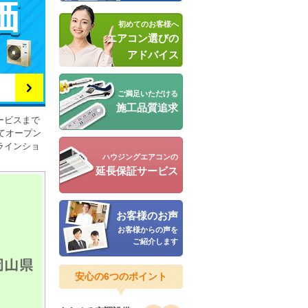
初めてのお客様へ
エアコン選びの
アドバイス
ご満足いただける
施工品質追求
ービスまで
てオープン
ラインショ
ハウジングエアコンの
延長保証サービス
お客様のお声
お客様からの声を
ご紹介します
安心の6つのポイント