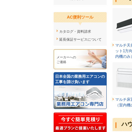
AC便利ツール
カタログ・資料請求
延長保証サービスについて
マルチ天
ット1方
内機のみ
メーカーへの
ご連絡
日本全国の業務用エアコンの
工事を請け負います
マルチ床
（室内機
ハ