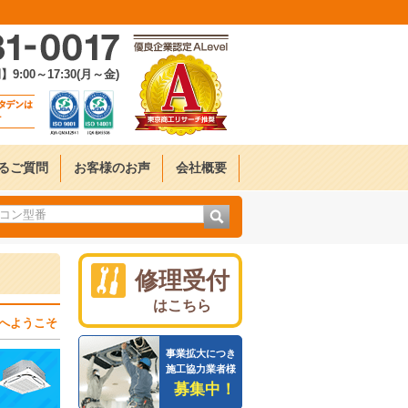
:00～17:30(月～金)
るご質問
お客様のお声
会社概要
修理受付
はこちら
へようこそ
事業拡大につき
施工協力業者様
募集中！