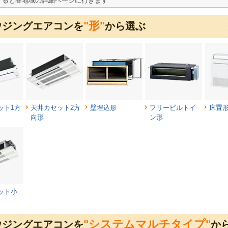
すると各地域の詳細ページに行きます
"形"
ウジングエアコンを
から選ぶ
ット1方
天井カセット2方
壁埋込形
フリービルトイ
床置
向形
ン形
ット小
"システムマルチタイプ"
ウジングエアコンを
か