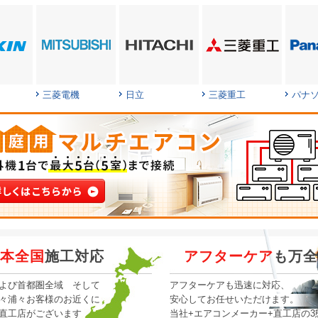
三菱電機
日立
三菱重工
パナ
本全国
施工対応
アフターケア
も万全
よび首都圏全域 そして
アフターケアも迅速に対応、
々浦々お客様のお近くに
安心してお任せいただけます。
直工店がございます
当社+エアコンメーカー+直工店の3