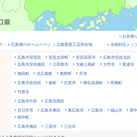
お見積
ク：
広島県のホームページ
広島県直工店所在地
全国対応トッ
広島市安芸区
安芸太田町
安芸高田市
広島市安佐北区
行
広島市安佐南区
江田島市
大崎上島町
大竹市
尾道市
行
海田町
北広島町
熊野町
呉市
行
広島市佐伯区
坂町
庄原市
神石高原町
世羅町
行
竹原市
行
広島市中区
広島市西区
廿日市市
広島市東区
東広島市
広島市
福山市
府
行
府中町
行
広島市南区
三原市
三次市