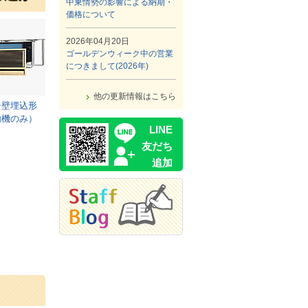
中東情勢の影響による納期・
価格について
2026年04月20日
ゴールデンウィーク中の営業
につきまして(2026年)
他の更新情報はこちら
チ壁埋込形
内機のみ）
LINE
友だち
追加