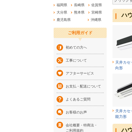
クリック
福岡県
長崎県
佐賀県
大分県
熊本県
宮崎県
ハ
鹿児島県
沖縄県
ご利用ガイド
初めての方へ
工事について
天井カセ
向形
アフターサービス
お支払・配送について
よくあるご質問
天井カセ
お客様のお声
能力形
会社概要・特商法・
ハ
ご利用規約