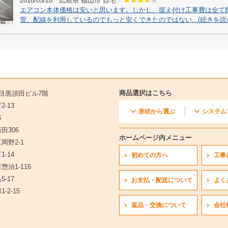
2018/05/28 広島県 福山市 自宅
エアコン本体価格は安いと思います。しかし、据え付け工事費は全て
管、配線を利用しているのでもっと安くできたのではない...(続きを読
商品選択はこちら
1 目黒須田ビル7階
-13
形状から選ぶ
システム
6
田306
天井カセット1方向形
天井カセット2方向形
壁埋込形
フリービルトイン形
床置形
天井カセット小能力形
マルチ天井
マルチ天井
マルチ壁
マルチフ
マルチ床
マルチ天
マルチ壁
マルチ室
ホームページ内メニュー
岡野2-1
-14
初めての方へ
工事
惣治1-116
-17
お支払・配送について
よく
-2-15
返品・交換について
会社