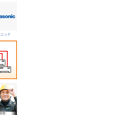
ソニック
態勢