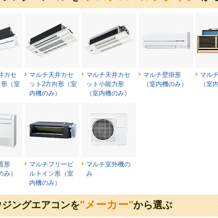
井カセ
マルチ天井カセ
マルチ天井カセ
マルチ壁掛形
マル
向形（室
ット2方向形（室
ット小能力形
（室内機のみ）
（室
）
内機のみ）
（室内機のみ）
置形
マルチフリービ
マルチ室外機の
のみ）
ルトイン形（室
み
内機のみ）
"メーカー"
ウジングエアコンを
から選ぶ