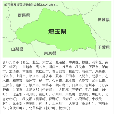
さいたま市（西区、北区、大宮区、見沼区、中央区、桜区、浦和区、南
区、緑区）、川越市、熊谷市、川口市、行田市、秩父市、所沢市、飯能
市、加須市、本庄市、東松山市、春日部市、狭山市、羽生市、鴻巣市、
深谷市、上尾市、草加市、越谷市、蕨市、戸田市、入間市、朝霞市、志
木市、和光市、新座市、桶川市、久喜市、北本市、八潮市、富士見市、
三郷市、蓮田市、坂戸市、幸手市、鶴ヶ島市、日高市、吉川市、ふじみ
野市、白岡市、北足立郡（伊奈町）、入間郡（三芳町、毛呂山町、越生
町）、比企郡（滑川町、嵐山町、小川町、川島町、吉見町、鳩山町、と
きがわ町）、秩父郡（横瀬町、皆野町、長瀞町、小鹿野町、東秩父
村）、児玉郡（美里町、神川町、上里町）、大里郡（寄居町）、南埼玉
郡（宮代町町）、北葛飾郡（杉戸町、松伏町）