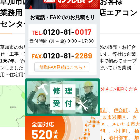
草加市にお住まい・お勤めのお客様
業務用・住宅用エアコン専門店エアコン
お電話・FAXでのお見積もり
センターACへようこそ
0120-81-
0017
TEL.
受付時間 (月～金) 9:00～17:30
草加市のお客様へハウジングエアコン・空調機器の販売・お打合
せ・工事・アフターサービスまで一貫して承ります。弊社は創業
0120-81-
2269
FAX.
1967年、その信頼を基に空調のネット販売を日本で初めてオープ
簡単FAX見積はこちら
ンしました。以来、皆様にご信頼・ご愛顧いただいている業務
用・住宅用エアコンのオンラインショップです。
※記載地域以外もご相談くださ
い。
上尾市
、
朝霞市
、
伊奈町
、
入
間市
、
さいたま市岩槻区
、
さ
いたま市浦和区
、
さいたま市大
宮区
、
小鹿野町
、
小川町
、
桶
川市
、
越生町
、
春日部市
、
加