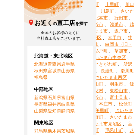
須市
、
神川町
、
上里町
、
川口
市
、
川越市
、
川島町
、
さいた
ま市北区
、
北本市
、
行田市
、
お近く
直工店
の
を探す
久喜市
、
熊谷市
、
鴻巣市
、
越
谷市
、
さいたま市
、
坂戸市
、
全国のお客様の近くに
さいたま市桜区
、
幸手市
、
狭
当社直工店がございます。
山市
、
志木市
、
白岡市（旧・
白岡町）
、
杉戸町
、
草加市
、
北海道・東北地区
秩父市
、
さいたま市中央区
、
北海道
青森県
岩手県
鶴ヶ島市
、
ときがわ町
、
所沢
秋田県
宮城県
山形県
市
、
戸田市
、
長瀞町
、
滑川町
福島県
、
新座市
、
さいたま市西区
、
蓮田市
、
鳩山町
、
羽生市
、
飯
中部地区
能市
、
東秩父村
、
東松山市
、
日高市
、
深谷市
、
富士見市
、
新潟県
石川県
富山県
ふじみ野市
、
本庄市
、
松伏町
長野県
福井県
岐阜県
、
三郷市
、
美里町
、
さいたま
山梨県
愛知県
静岡県
市緑区
、
皆野町
、
さいたま市
関東地区
南区
、
さいたま市見沼区
、
宮
代町
、
三芳町
、
毛呂山町
、
八
群馬県
栃木県
茨城県