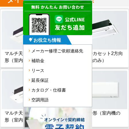
ンを選ぶ
お役立ち情報
tips_and_updates
メーカー修理ご依頼連絡先
マルチ天井カセット1方向
マルチ天井カセット2方向
形（室内機のみ）
形（室内機のみ）
補助金
リース
延長保証
カタログ・仕様書
空調用語
マルチ天井カセット小能力
マルチ壁掛形（室内機の
形（室内機のみ）
み）