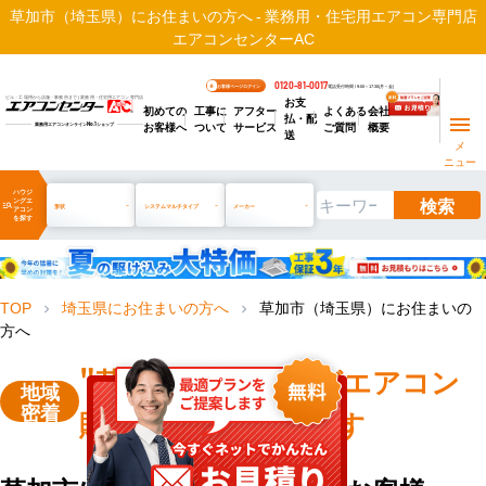
草加市（埼玉県）にお住まいの方へ - 業務用・住宅用エアコン専門店
エアコンセンターAC
0120-81-0017
お客様ページログイン
電話受付時間 / 9:00～17:30(月～金)
お支
ビル・工場用から店舗・事務所まで | 業務用・住宅用エアコン専門店
初めての
工事に
アフター
よくある
会社
払・配
お客様へ
ついて
サービス
ご質問
概要
業務用エアコンオンライン
No.1
ショップ
送
メ
ニュー
ハウジ
検索
ングエ
manage_search
形状
システムマルチタイプ
メーカー
アコン
を探す
TOP
埼玉県にお住まいの方へ
草加市（埼玉県）にお住まいの
chevron_right
chevron_right
方へ
"草加市"
ハウジングエアコン
地域
密着
販売・工事を承ります