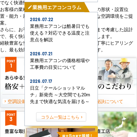
でなく快適性と機能性にもこだわっています。
業務用エアコンコラム
mode_edit
お客様の業種や施設の形態に合わせて、室内機の形状・設置位
置・能力・風向きなどを総合的に検討し、最適な空調環境をご提
2026.07.22
案。
業務用エアコンは酷暑日でも
さらに、お手入れのしやすさやメンテナンス性まで考慮した設計
使える？対応できる温度と注
で、長く快適にご使用いただけるようサポートします。
意点を解説
経験豊富な空調技術者が現場の状況やご要望を丁寧にヒアリング
し、最も効果的で効率的なプランをお届けします。
2026.07.21
業務用エアコンの価格相場や
POINT
POINT
1
2
工事費の目安について
2026.07.17
日立「クールショットマル
チ」新発売 ～大空間でも20m
空調設備のご提案について
選ばれる秘訣について
先まで快適な気流を届ける～
POINT
POINT
コラム一覧はこちら
3
4