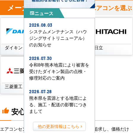
メーカー
からハウジングエアコンを選ぶ
ニュース
newspaper
2026.08.03
システムメンテナンス（ハウ
ジングサイトリニューアル）
のお知らせ
ダイキン
三菱電機
日立
2026.07.30
令和8年熊本地震により被害を
受けたダイキン製品の点検・
修理対応のご案内
三菱重工
パナソニック
2026.07.28
熊本県を震源とする地震によ
る、施工・配送の影響につき
安心の8つのポイント
thumb_up
まして
他の更新情報はこちら
エアコンセンターACは、「格安＋α」の価値を追求し、価格だけ