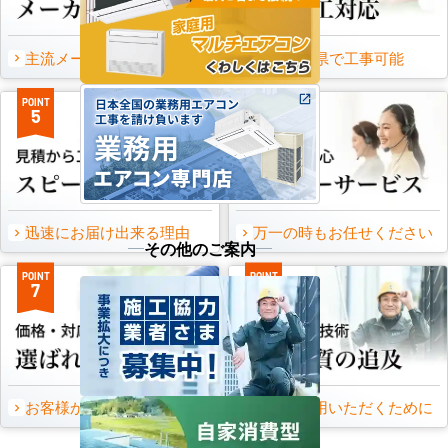
主流メーカーを全取扱可能
47都道府県で工事可能
POINT
POINT
5
6
迅速にお届け出来る理由
万一の時もお任せください
その他のご案内
POINT
POINT
7
8
お客様から頂いたご意見
永くご愛用いただくために