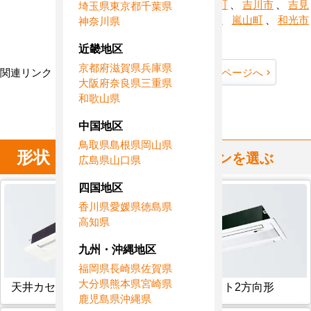
潮市
、
横瀬町
、
吉川市
、
吉見
埼玉県
東京都
千葉県
町
、
寄居町
、
嵐山町
、
和光市
神奈川県
、
蕨市
近畿地区
京都府
滋賀県
兵庫県
関連リンク：
TOPページへ
埼玉県全域ページへ
大阪府
奈良県
三重県
和歌山県
埼玉県直工店所在地
中国地区
鳥取県
島根県
岡山県
形状
からハウジングエアコンを選ぶ
広島県
山口県
四国地区
香川県
愛媛県
徳島県
高知県
九州・沖縄地区
福岡県
長崎県
佐賀県
大分県
熊本県
宮崎県
天井カセット1方向形
天井カセット2方向形
鹿児島県
沖縄県