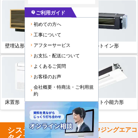
ご利用ガイド
contact_support
初めての方へ
工事について
壁埋込形
フリービルトイン形
アフターサービス
お支払・配送について
よくあるご質問
お客様のお声
会社概要・特商法・ご利用規
約
床置形
天井カセット小能力形
システム
マルチ
からハウジングエアコ
タイプ