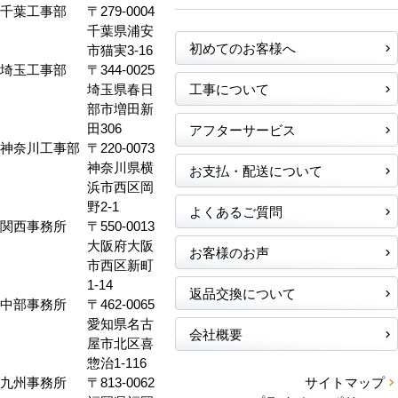
千葉工事部
〒279-0004
千葉県浦安
初めてのお客様へ
市猫実3-16
埼玉工事部
〒344-0025
埼玉県春日
工事について
部市増田新
田306
アフターサービス
神奈川工事部
〒220-0073
神奈川県横
お支払・配送について
浜市西区岡
野2-1
よくあるご質問
関西事務所
〒550-0013
大阪府大阪
お客様のお声
市西区新町
1-14
返品交換について
中部事務所
〒462-0065
愛知県名古
会社概要
屋市北区喜
惣治1-116
九州事務所
〒813-0062
サイトマップ