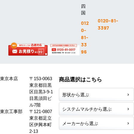
四
国
0120-81-
012
3397
0-
81-
33
96
東京本店
〒153-0063
商品選択はこちら
東京都目黒
区目黒3-9-1
形状から選ぶ
目黒須田ビ
ル7階
システムマルチから選ぶ
東京工事部
〒121-0807
東京都足立
メーカーから選ぶ
区伊興本町
2-13