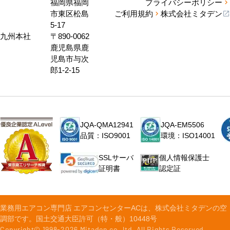
福岡県福岡
プライバシーポリシー
市東区松島
ご利用規約
株式会社ミタデン
5-17
九州本社
〒890-0062
鹿児島県鹿
児島市与次
郎1-2-15
JQA-QMA12941
JQA-EM5506
品質：ISO9001
環境：ISO14001
個人情報保護士
SSLサーバ
認定証
証明書
業務用エアコン専門店 エアコンセンターACは、株式会社ミタデンの空
調部です。国土交通大臣許可（特・般）10448号
Copyright© 1998-
2026
Mitaden co.,ltd. All Rights Reserved.