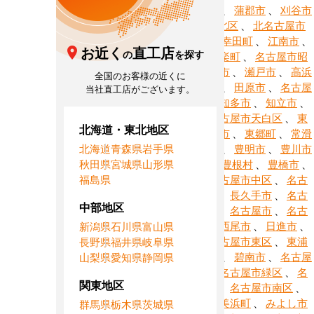
市
、
蟹江町
、
蒲郡市
、
刈谷市
、
名古屋市北区
、
北名古屋市
、
清須市
、
幸田町
、
江南市
、
お近く
直工店
の
を探す
小牧市
、
設楽町
、
名古屋市昭
和区
、
新城市
、
瀬戸市
、
高浜
全国のお客様の近くに
市
、
武豊町
、
田原市
、
名古屋
当社直工店がございます。
市千種区
、
知多市
、
知立市
、
津島市
、
名古屋市天白区
、
東
北海道・東北地区
栄町
、
東海市
、
東郷町
、
常滑
北海道
青森県
岩手県
市
、
飛島村
、
豊明市
、
豊川市
秋田県
宮城県
山形県
、
豊田市
、
豊根村
、
豊橋市
、
福島県
豊山町
、
名古屋市中区
、
名古
屋市中川区
、
長久手市
、
名古
中部地区
屋市中村区
、
名古屋市
、
名古
屋市西区
、
西尾市
、
日進市
、
新潟県
石川県
富山県
半田市
、
名古屋市東区
、
東浦
長野県
福井県
岐阜県
町
、
扶桑町
、
碧南市
、
名古屋
山梨県
愛知県
静岡県
市瑞穂区
、
名古屋市緑区
、
名
関東地区
古屋市港区
、
名古屋市南区
、
南知多町
、
美浜町
、
みよし市
群馬県
栃木県
茨城県