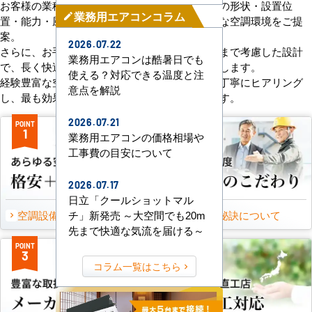
お客様の業種や施設の形態に合わせて、室内機の形状・設置位
業務用エアコンコラム
mode_edit
置・能力・風向きなどを総合的に検討し、最適な空調環境をご提
案。
2026.07.22
さらに、お手入れのしやすさやメンテナンス性まで考慮した設計
業務用エアコンは酷暑日でも
で、長く快適にご使用いただけるようサポートします。
使える？対応できる温度と注
経験豊富な空調技術者が現場の状況やご要望を丁寧にヒアリング
意点を解説
し、最も効果的で効率的なプランをお届けします。
2026.07.21
POINT
POINT
1
2
業務用エアコンの価格相場や
工事費の目安について
2026.07.17
日立「クールショットマル
空調設備のご提案について
選ばれる秘訣について
チ」新発売 ～大空間でも20m
先まで快適な気流を届ける～
POINT
POINT
3
4
コラム一覧はこちら