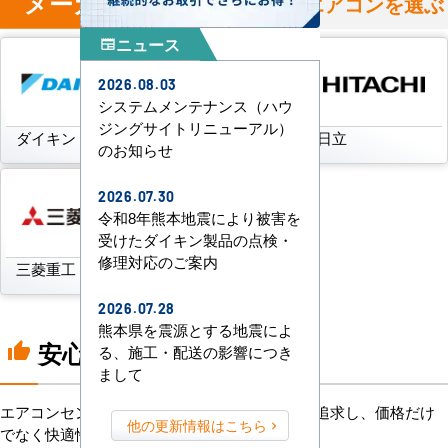
メーカー
からハウジングエアコンを選ぶ
ニュース
newspaper
2026.08.03
システムメンテナンス（ハウ
ジングサイトリニューアル）
ダイキン
三菱電機
日立
のお知らせ
2026.07.30
令和8年熊本地震により被害を
受けたダイキン製品の点検・
修理対応のご案内
三菱重工
パナソニック
2026.07.28
熊本県を震源とする地震によ
安心の8つのポイント
thumb_up
る、施工・配送の影響につき
まして
エアコンセンターACは、「格安＋α」の価値を追求し、価格だけ
他の更新情報はこちら
でなく快適性と機能性にもこだわっています。