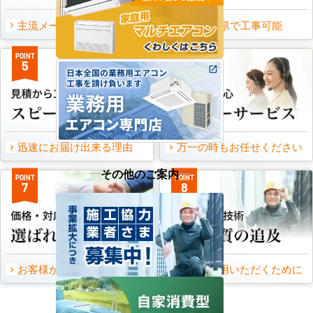
主流メーカーを全取扱可能
47都道府県で工事可能
POINT
POINT
5
6
迅速にお届け出来る理由
万一の時もお任せください
その他のご案内
POINT
POINT
7
8
お客様から頂いたご意見
永くご愛用いただくために