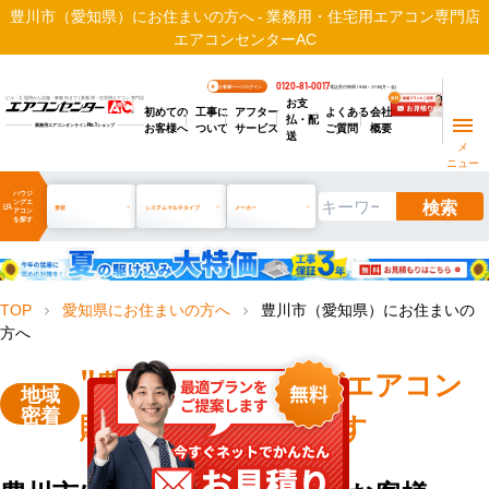
豊川市（愛知県）にお住まいの方へ - 業務用・住宅用エアコン専門店
エアコンセンターAC
0120-81-0017
お客様ページログイン
電話受付時間 / 9:00～17:30(月～金)
お支
ビル・工場用から店舗・事務所まで | 業務用・住宅用エアコン専門店
初めての
工事に
アフター
よくある
会社
払・配
お客様へ
ついて
サービス
ご質問
概要
業務用エアコンオンライン
No.1
ショップ
送
メ
ニュー
ハウジ
検索
ングエ
manage_search
形状
システムマルチタイプ
メーカー
アコン
を探す
TOP
愛知県にお住まいの方へ
豊川市（愛知県）にお住まいの
chevron_right
chevron_right
方へ
"豊川市"
ハウジングエアコン
地域
密着
販売・工事を承ります