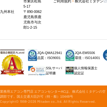
市東区松島
ご利用規約
株式会社ミタデン
5-17
九州本社
〒890-0062
鹿児島県鹿
児島市与次
郎1-2-15
JQA-QMA12941
JQA-EM5506
品質：ISO9001
環境：ISO14001
個人情報保護士
SSLサーバ
認定証
証明書
業務用エアコン専門店 エアコンセンターACは、株式会社ミタデンの空
調部です。国土交通大臣許可（特・般）10448号
Copyright© 1998-
2026
Mitaden co.,ltd. All Rights Reserved.