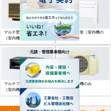
マルチ壁埋込形
マルチ床置形（室内機の
（室内機のみ）
み）
元請・管理業者様向け
マルチフリービルトイン形
マルチ室外機のみ
（室内機のみ）