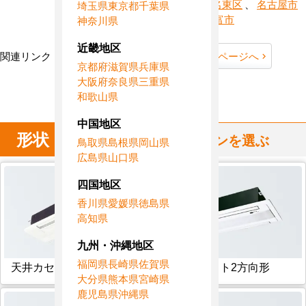
、
名古屋市名東区
、
名古屋市
埼玉県
東京都
千葉県
守山区
、
弥富市
神奈川県
近畿地区
関連リンク：
TOPページへ
愛知県全域ページへ
京都府
滋賀県
兵庫県
大阪府
奈良県
三重県
愛知県直工店所在地
和歌山県
中国地区
形状
からハウジングエアコンを選ぶ
鳥取県
島根県
岡山県
広島県
山口県
四国地区
香川県
愛媛県
徳島県
高知県
九州・沖縄地区
福岡県
長崎県
佐賀県
天井カセット1方向形
天井カセット2方向形
大分県
熊本県
宮崎県
鹿児島県
沖縄県