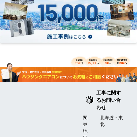
工事に関す
るお問い合
わせ
関
北海道・東
東
北
地