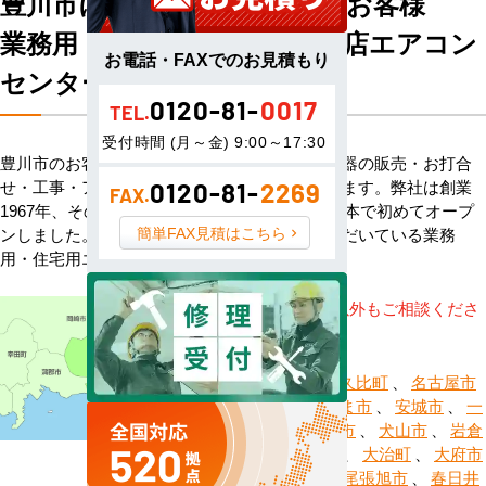
豊川市にお住まい・お勤めのお客様
業務用・住宅用エアコン専門店エアコン
お電話・FAXでのお見積もり
センターACへようこそ
0120-81-
0017
TEL.
受付時間 (月～金) 9:00～17:30
豊川市のお客様へハウジングエアコン・空調機器の販売・お打合
せ・工事・アフターサービスまで一貫して承ります。弊社は創業
0120-81-
2269
FAX.
1967年、その信頼を基に空調のネット販売を日本で初めてオープ
簡単FAX見積はこちら
ンしました。以来、皆様にご信頼・ご愛顧いただいている業務
用・住宅用エアコンのオンラインショップです。
※記載地域以外もご相談くださ
い。
愛西市
、
阿久比町
、
名古屋市
熱田区
、
あま市
、
安城市
、
一
宮市
、
稲沢市
、
犬山市
、
岩倉
市
、
大口町
、
大治町
、
大府市
、
岡崎市
、
尾張旭市
、
春日井