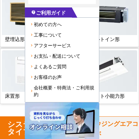
ご利用ガイド
contact_support
初めての方へ
工事について
壁埋込形
フリービルトイン形
アフターサービス
お支払・配送について
よくあるご質問
お客様のお声
会社概要・特商法・ご利用規
約
床置形
天井カセット小能力形
システム
マルチ
からハウジングエアコ
タイプ
ンを選ぶ