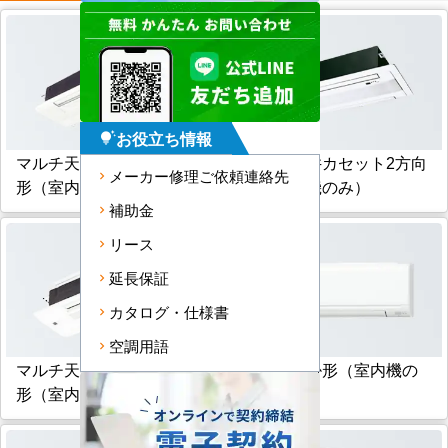
お役立ち情報
tips_and_updates
マルチ天井カセット1方向
マルチ天井カセット2方向
メーカー修理ご依頼連絡先
形（室内機のみ）
形（室内機のみ）
補助金
リース
延長保証
カタログ・仕様書
空調用語
マルチ天井カセット小能力
マルチ壁掛形（室内機の
形（室内機のみ）
み）