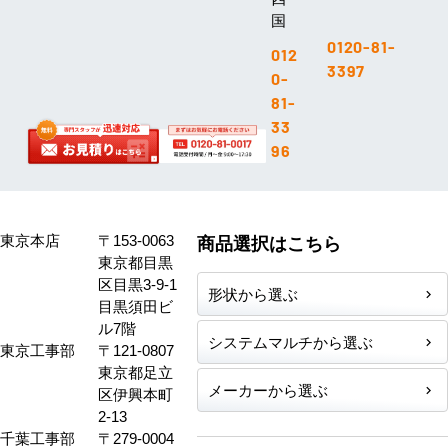
国
0120-81-
012
3397
0-
81-
33
96
東京本店
〒153-0063
商品選択はこちら
東京都目黒
区目黒3-9-1
形状から選ぶ
目黒須田ビ
ル7階
システムマルチから選ぶ
東京工事部
〒121-0807
東京都足立
メーカーから選ぶ
区伊興本町
2-13
千葉工事部
〒279-0004