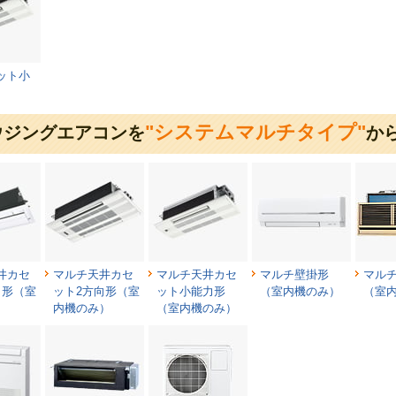
ット小
"システムマルチタイプ"
ウジングエアコンを
か
井カセ
マルチ天井カセ
マルチ天井カセ
マルチ壁掛形
マル
向形（室
ット2方向形（室
ット小能力形
（室内機のみ）
（室
）
内機のみ）
（室内機のみ）