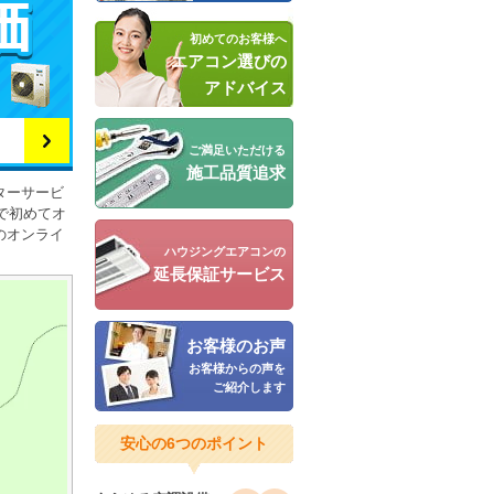
初めてのお客様へ
エアコン選びの
アドバイス
ご満足いただける
施工品質追求
ターサービ
で初めてオ
のオンライ
ハウジングエアコンの
延長保証サービス
お客様のお声
お客様からの声を
ご紹介します
安心の6つのポイント