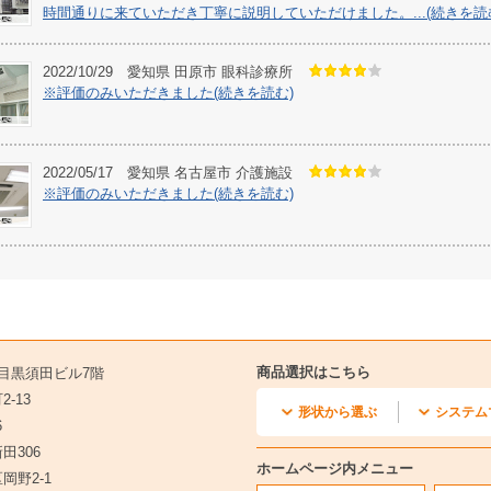
時間通りに来ていただき丁寧に説明していただけました。...(続きを読
2022/10/29 愛知県 田原市 眼科診療所
※評価のみいただきました(続きを読む)
2022/05/17 愛知県 名古屋市 介護施設
※評価のみいただきました(続きを読む)
商品選択はこちら
1 目黒須田ビル7階
-13
形状から選ぶ
システム
6
田306
天井カセット1方向形
天井カセット2方向形
壁埋込形
フリービルトイン形
床置形
天井カセット小能力形
マルチ天井
マルチ天井
マルチ壁
マルチフ
マルチ床
マルチ天
マルチ壁
マルチ室
ホームページ内メニュー
岡野2-1