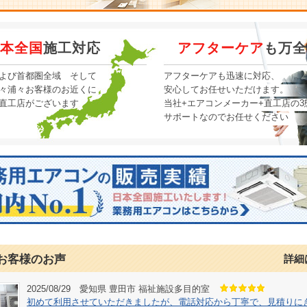
本全国
施工対応
アフターケア
も万全
よび首都圏全域 そして
アフターケアも迅速に対応、
々浦々お客様のお近くに
安心してお任せいただけます。
直工店がございます
当社+エアコンメーカー+直工店の3
サポートなのでお任せください
お客様のお声
詳細
2025/08/29 愛知県 豊田市 福祉施設多目的室
初めて利用させていただきましたが、電話対応から丁寧で、見積りに