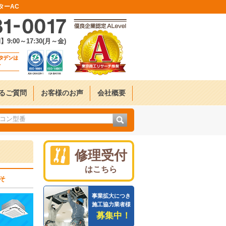
ターAC
:00～17:30(月～金)
るご質問
お客様のお声
会社概要
修理受付
はこちら
そ
事業拡大につき
施工協力業者様
募集中！