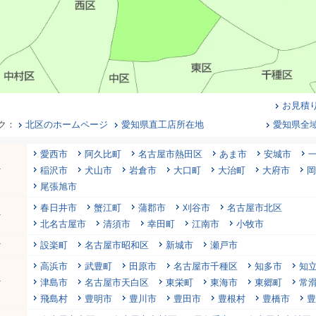
お見積
ク：
北区のホームページ
愛知県直工店所在地
愛知県全
愛西市
阿久比町
名古屋市熱田区
あま市
安城市
行
稲沢市
犬山市
岩倉市
大口町
大治町
大府市
岡
尾張旭市
春日井市
蟹江町
蒲郡市
刈谷市
名古屋市北区
行
北名古屋市
清須市
幸田町
江南市
小牧市
行
設楽町
名古屋市昭和区
新城市
瀬戸市
高浜市
武豊町
田原市
名古屋市千種区
知多市
知
行
津島市
名古屋市天白区
東栄町
東海市
東郷町
常
飛島村
豊明市
豊川市
豊田市
豊根村
豊橋市
豊