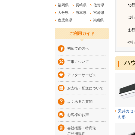
な
福岡県
長崎県
佐賀県
大分県
熊本県
宮崎県
は
鹿児島県
沖縄県
ま
ご利用ガイド
や
初めての方へ
ハ
工事について
アフターサービス
お支払・配送について
よくあるご質問
天井カセ
お客様のお声
向形
会社概要・特商法・
ご利用規約