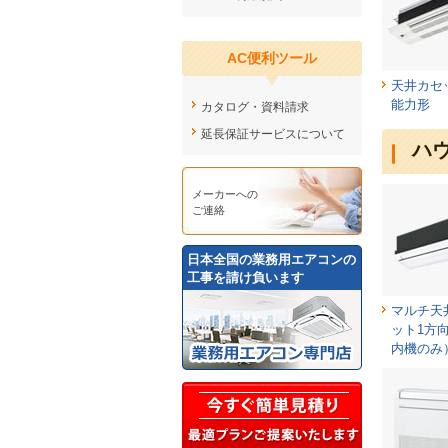
AC便利ツール
天井カセ
能力形
カタログ・資料請求
延長保証サービスについて
ハ
メーカーへの
ご連絡
日本全国の業務用エアコンの
工事を請け負います
マルチ天
ット1方
内機のみ