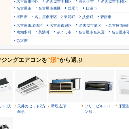
名古屋市中区
名古屋市中川区
長久手市
名古屋市中村区
行
名古屋市
名古屋市西区
西尾市
日進市
行
半田市
名古屋市東区
東浦町
扶桑町
碧南市
名古屋市瑞穂区
名古屋市緑区
名古屋市港区
名古屋市南
行
南知多町
美浜町
みよし市
名古屋市名東区
名古屋市
行
弥富市
"形"
ウジングエアコンを
から選ぶ
ット1方
天井カセット2方
壁埋込形
フリービルトイ
床置
向形
ン形