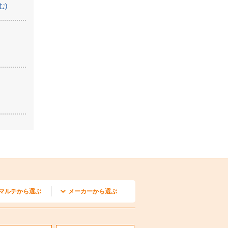
む)
マルチから選ぶ
メーカーから選ぶ
カセット1方向形
カセット2方向形
埋込形
リービルトイン形
置形
井カセット小能力形
掛形
外機
ダイキン
三菱電機
日立
三菱重工
パナソニック