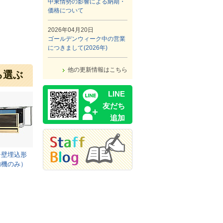
中東情勢の影響による納期・
価格について
2026年04月20日
ゴールデンウィーク中の営業
につきまして(2026年)
他の更新情報はこちら
ら選ぶ
LINE
友だち
追加
チ壁埋込形
内機のみ）