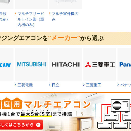
置形
マルチフリービ
マルチ室外機の
のみ）
ルトイン形（室
み
内機のみ）
"メーカー"
ウジングエアコンを
から選ぶ
三菱電機
日立
三菱重工
パナ