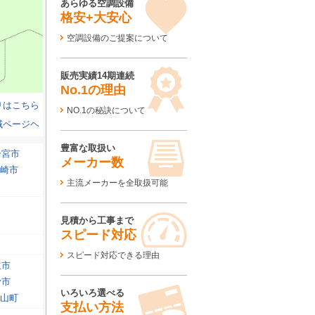
あらゆる空調設備
格安+大安心
空調設備のご提案について
販売実績14期連続
No.1の理由
りはこちら
NO.1の秘訣について
域ページヘ
豊富な取扱い
一宮市
メーカー数
崎市
主流メーカーを全取扱可能
見積から工事まで
スピード対応
スピード対応できる理由
立市
滑市
いろいろ選べる
山町
支払い方法