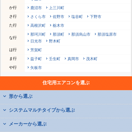
か行
鹿沼市
上三川町
さ行
さくら市
佐野市
塩谷町
下野市
た行
高根沢町
栃木市
那珂川町
那須町
那須烏山市
那須塩原市
な行
日光市
野木町
は行
芳賀町
ま行
益子町
壬生町
真岡市
茂木町
や行
矢板市
住宅用エアコンを選ぶ
形から選ぶ
システムマルチタイプから選ぶ
メーカーから選ぶ