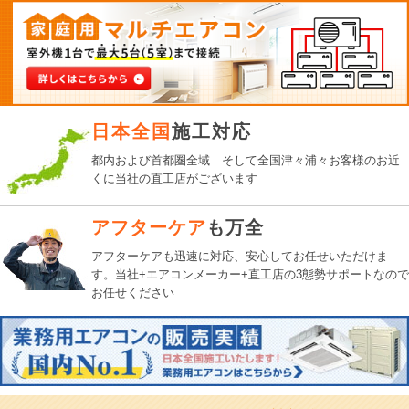
日本全国
施工対応
都内および首都圏全域 そして全国津々浦々お客様のお近
くに当社の直工店がございます
アフターケア
も万全
アフターケアも迅速に対応、
安心してお任せいただけま
す。
当社+エアコンメーカー+直工店の3態勢サポートなので
お任せください