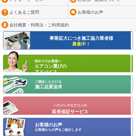
よくあるご質問
お客様のお声
会社概要・特商法・
ご利用規約
事業拡大につき
施工協力業者様
募集中！
初めてのお客様へ
エアコン選びの
アドバイス
ご満足いただける
施工品質追求
ハウジングエアコンの
延長保証サービス
お客様のお声
お客様からの声をご紹介します