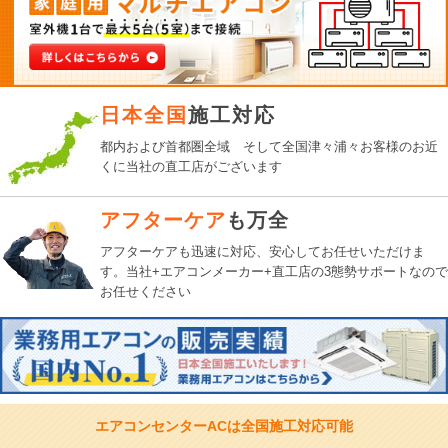
日本全国
施工対応
都内および首都圏全域 そして全国津々浦々お客様のお近
くに当社の直工店がございます
アフターケア
も万全
アフターケアも迅速に対応、
安心してお任せいただけま
す。
当社+エアコンメーカー+直工店の3態勢サポートなので
お任せください
エアコンセンターACは
全国施工対応可能