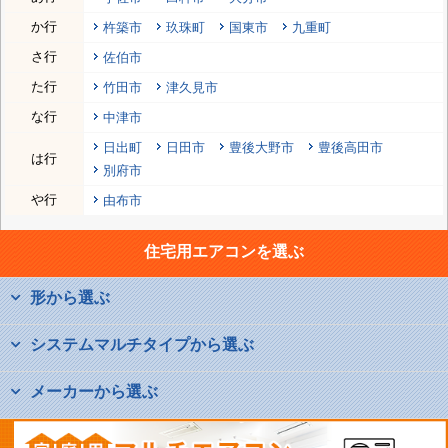
か行
杵築市
玖珠町
国東市
九重町
さ行
佐伯市
た行
竹田市
津久見市
な行
中津市
日出町
日田市
豊後大野市
豊後高田市
は行
別府市
や行
由布市
住宅用エアコンを選ぶ
形から選ぶ
システムマルチタイプから選ぶ
メーカーから選ぶ