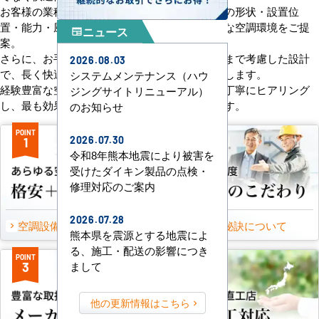
お客様の業種や施設の形態に合わせて、室内機の形状・設置位
置・能力・風向きなどを総合的に検討し、最適な空調環境をご提
ニュース
newspaper
案。
さらに、お手入れのしやすさやメンテナンス性まで考慮した設計
2026.08.03
で、長く快適にご使用いただけるようサポートします。
システムメンテナンス（ハウ
経験豊富な空調技術者が現場の状況やご要望を丁寧にヒアリング
ジングサイトリニューアル）
し、最も効果的で効率的なプランをお届けします。
のお知らせ
POINT
POINT
2026.07.30
1
2
令和8年熊本地震により被害を
受けたダイキン製品の点検・
修理対応のご案内
2026.07.28
空調設備のご提案について
選ばれる秘訣について
熊本県を震源とする地震によ
る、施工・配送の影響につき
POINT
POINT
まして
3
4
他の更新情報はこちら