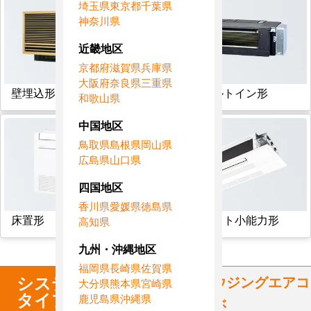
埼玉県
東京都
千葉県
神奈川県
近畿地区
京都府
滋賀県
兵庫県
大阪府
奈良県
三重県
壁埋込形
フリービルトイン形
和歌山県
中国地区
鳥取県
島根県
岡山県
広島県
山口県
四国地区
香川県
愛媛県
徳島県
床置形
天井カセット小能力形
高知県
九州・沖縄地区
福岡県
長崎県
佐賀県
システム
マルチ
からハウジングエアコ
大分県
熊本県
宮崎県
タイプ
鹿児島県
沖縄県
ンを選ぶ