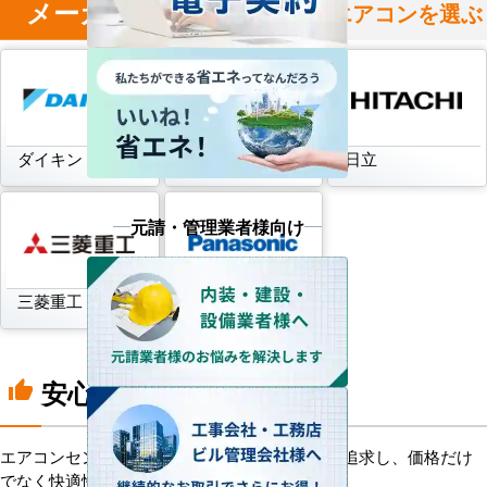
メーカー
からハウジングエアコンを選ぶ
ダイキン
三菱電機
日立
元請・管理業者様向け
三菱重工
パナソニック
安心の8つのポイント
thumb_up
エアコンセンターACは、「格安＋α」の価値を追求し、価格だけ
でなく快適性と機能性にもこだわっています。