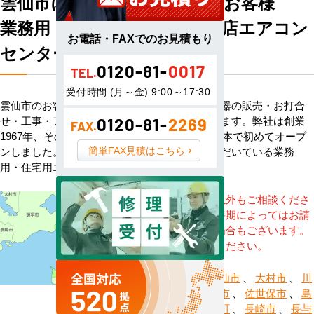
雲仙市にお住まい・お勤めのお客様
業務用・住宅用エアコン専門店エアコン
お電話・FAXでのお見積もり
センターACへようこそ
0120-81-
0017
TEL.
受付時間 (月～金) 9:00～17:30
雲仙市のお客様へハウジングエアコン・空調機器の販売・お打合
せ・工事・アフターサービスまで一貫して承ります。弊社は創業
0120-81-
2269
FAX.
1967年、その信頼を基に空調のネット販売を日本で初めてオープ
簡単FAX見積はこちら
ンしました。以来、皆様にご信頼・ご愛顧いただいている業務
用・住宅用エアコンのオンラインショップです。
※記載地域以外もご相談くださ
い。地域・時期によってはお請
けできない場合もございます。
直接ご相談ください。
諫早市
、
雲仙市
、
大村市
、
川
棚町
、
西海市
、
佐世保市
、
島
原市
、
時津町
、
長崎市
、
長与