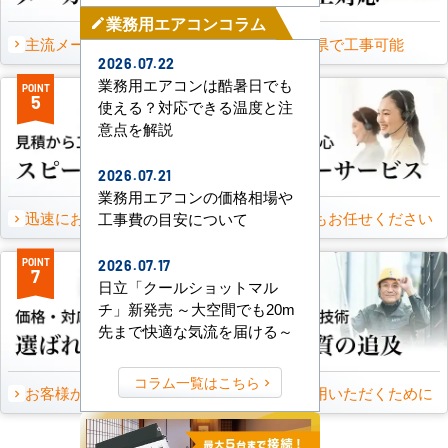
業務用エアコンコラム
mode_edit
主流メーカーを全取扱可能
47都道府県で工事可能
2026.07.22
業務用エアコンは酷暑日でも
POINT
POINT
5
6
使える？対応できる温度と注
意点を解説
2026.07.21
業務用エアコンの価格相場や
迅速にお届け出来る理由
万一の時もお任せください
工事費の目安について
POINT
POINT
2026.07.17
7
8
日立「クールショットマル
チ」新発売 ～大空間でも20m
先まで快適な気流を届ける～
コラム一覧はこちら
お客様から頂いたご意見
永くご愛用いただくために