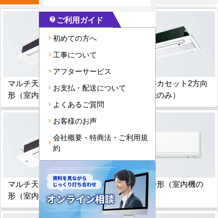
ご利用ガイド
contact_support
初めての方へ
工事について
アフターサービス
マルチ天井カセット1方向
マルチ天井カセット2方向
お支払・配送について
形（室内機のみ）
形（室内機のみ）
よくあるご質問
お客様のお声
会社概要・特商法・ご利用規
約
マルチ天井カセット小能力
マルチ壁掛形（室内機の
形（室内機のみ）
み）