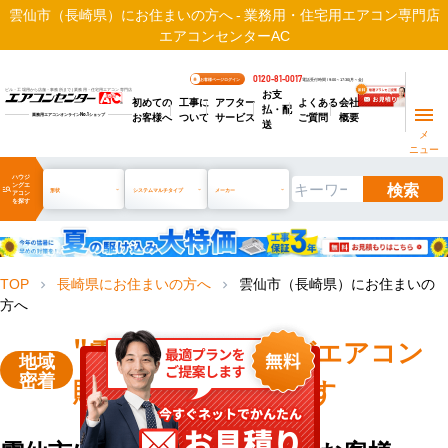
雲仙市（長崎県）にお住まいの方へ - 業務用・住宅用エアコン専門店
エアコンセンターAC
0120-81-0017
お客様ページログイン
電話受付時間 / 9:00～17:30(月～金)
お支
ビル・工場用から店舗・事務所まで | 業務用・住宅用エアコン専門店
初めての
工事に
アフター
よくある
会社
払・配
お客様へ
ついて
サービス
ご質問
概要
業務用エアコンオンライン
No.1
ショップ
送
メ
ニュー
ハウジ
検索
ングエ
manage_search
形状
システムマルチタイプ
メーカー
アコン
を探す
TOP
長崎県にお住まいの方へ
雲仙市（長崎県）にお住まいの
chevron_right
chevron_right
方へ
"雲仙市"
ハウジングエアコン
地域
密着
販売・工事を承ります