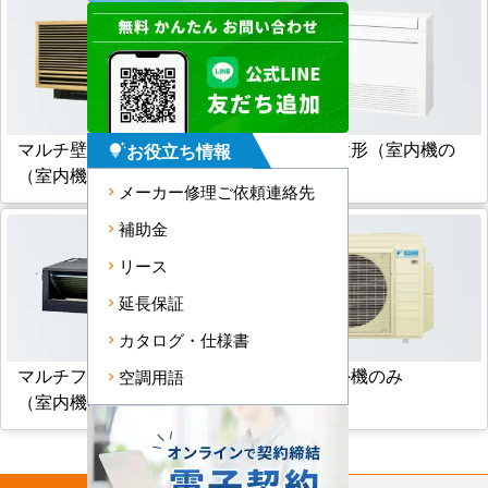
マルチ壁埋込形
マルチ床置形（室内機の
お役立ち情報
tips_and_updates
（室内機のみ）
み）
メーカー修理ご依頼連絡先
補助金
リース
延長保証
カタログ・仕様書
マルチフリービルトイン形
マルチ室外機のみ
空調用語
（室内機のみ）