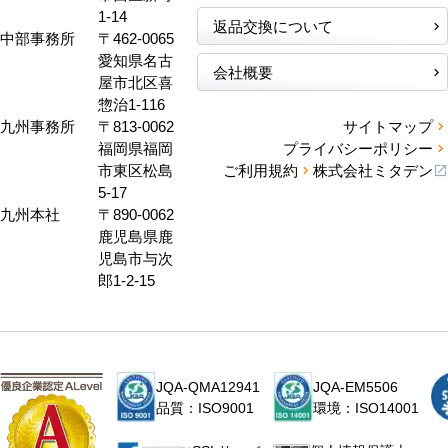
1-14
返品交換について
中部事務所
〒462-0065
愛知県名古
会社概要
屋市北区喜
惣治1-116
九州事務所
〒813-0062
サイトマップ
福岡県福岡
プライバシーポリシー
市東区松島
ご利用規約
株式会社ミタデン
5-17
九州本社
〒890-0062
鹿児島県鹿
児島市与次
郎1-2-15
JQA-QMA12941
JQA-EM5506
品質：ISO9001
環境：ISO14001