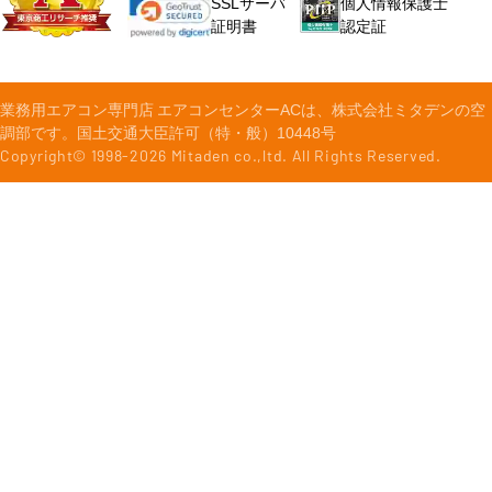
個人情報保護士
SSLサーバ
認定証
証明書
業務用エアコン専門店 エアコンセンターACは、株式会社ミタデンの空
調部です。国土交通大臣許可（特・般）10448号
Copyright© 1998-
2026
Mitaden co.,ltd. All Rights Reserved.