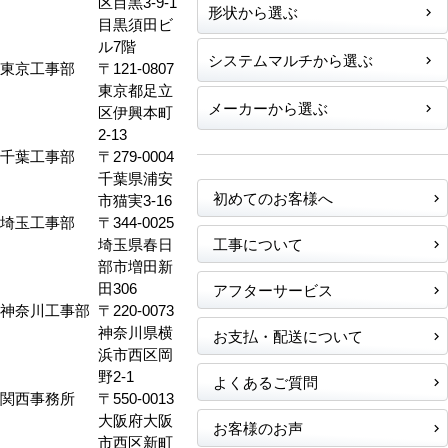
区目黒3-9-1
形状から選ぶ
目黒須田ビ
ル7階
システムマルチから選ぶ
東京工事部
〒121-0807
東京都足立
メーカーから選ぶ
区伊興本町
2-13
千葉工事部
〒279-0004
千葉県浦安
初めてのお客様へ
市猫実3-16
埼玉工事部
〒344-0025
埼玉県春日
工事について
部市増田新
田306
アフターサービス
神奈川工事部
〒220-0073
神奈川県横
お支払・配送について
浜市西区岡
野2-1
よくあるご質問
関西事務所
〒550-0013
大阪府大阪
お客様のお声
市西区新町