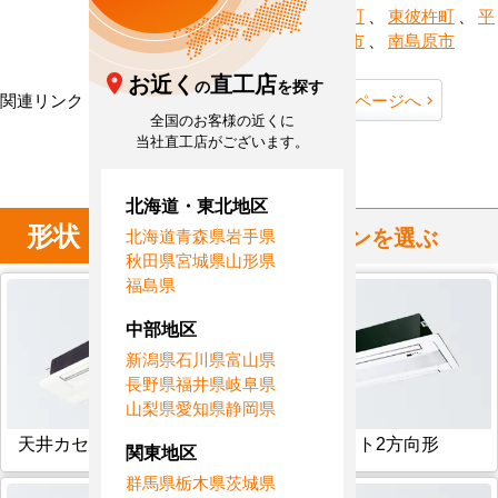
町
、
波佐見町
、
東彼杵町
、
平
戸市
、
松浦市
、
南島原市
お近く
直工店
の
を探す
関連リンク：
TOPページへ
長崎県全域ページへ
全国のお客様の近くに
長崎県直工店所在地
当社直工店がございます。
北海道・東北地区
形状
からハウジングエアコンを選ぶ
北海道
青森県
岩手県
秋田県
宮城県
山形県
福島県
中部地区
新潟県
石川県
富山県
長野県
福井県
岐阜県
山梨県
愛知県
静岡県
天井カセット1方向形
天井カセット2方向形
関東地区
群馬県
栃木県
茨城県