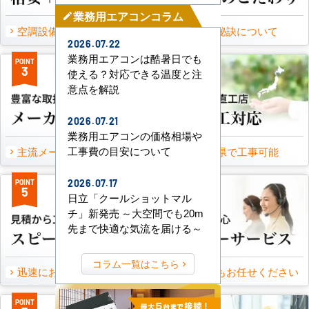
業務用エアコンコラム
mode_edit
空調設備のご提案について
選ばれる秘訣について
2026.07.22
業務用エアコンは酷暑日でも
POINT
POINT
3
4
使える？対応できる温度と注
意点を解説
2026.07.21
業務用エアコンの価格相場や
工事費の目安について
主流メーカーを全取扱可能
47都道府県で工事可能
2026.07.17
POINT
POINT
5
6
日立「クールショットマル
チ」新発売 ～大空間でも20m
先まで快適な気流を届ける～
コラム一覧はこちら
迅速にお届け出来る理由
万一の時もお任せください
POINT
POINT