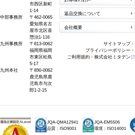
市西区新町
1-14
返品交換について
中部事務所
〒462-0065
愛知県名古
会社概要
屋市北区喜
惣治1-116
九州事務所
〒813-0062
サイトマップ
福岡県福岡
プライバシーポリシー
市東区松島
ご利用規約
株式会社ミタデン
5-17
九州本社
〒890-0062
鹿児島県鹿
児島市与次
郎1-2-15
JQA-QMA12941
JQA-EM5506
品質：ISO9001
環境：ISO14001