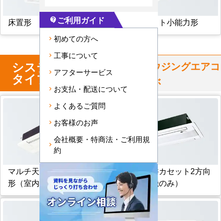
ご利用ガイド
contact_support
床置形
天井カセット小能力形
初めての方へ
工事について
システム
マルチ
からハウジングエアコ
アフターサービス
タイプ
ンを選ぶ
お支払・配送について
よくあるご質問
お客様のお声
会社概要・特商法・ご利用規
約
マルチ天井カセット1方向
マルチ天井カセット2方向
形（室内機のみ）
形（室内機のみ）