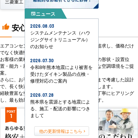
三菱重工
パナソニック
ニュース
newspaper
安心の8つのポイント
thumb_up
2026.08.03
システムメンテナンス（ハウ
ジングサイトリニューアル）
エアコンセンターACは、「格安＋α」の価値を追求し、価格だけ
のお知らせ
でなく快適性と機能性にもこだわっています。
お客様の業種や施設の形態に合わせて、室内機の形状・設置位
2026.07.30
置・能力・風向きなどを総合的に検討し、最適な空調環境をご提
令和8年熊本地震により被害を
案。
受けたダイキン製品の点検・
さらに、お手入れのしやすさやメンテナンス性まで考慮した設計
修理対応のご案内
で、長く快適にご使用いただけるようサポートします。
経験豊富な空調技術者が現場の状況やご要望を丁寧にヒアリング
2026.07.28
し、最も効果的で効率的なプランをお届けします。
熊本県を震源とする地震によ
る、施工・配送の影響につき
POINT
POINT
まして
1
2
他の更新情報はこちら