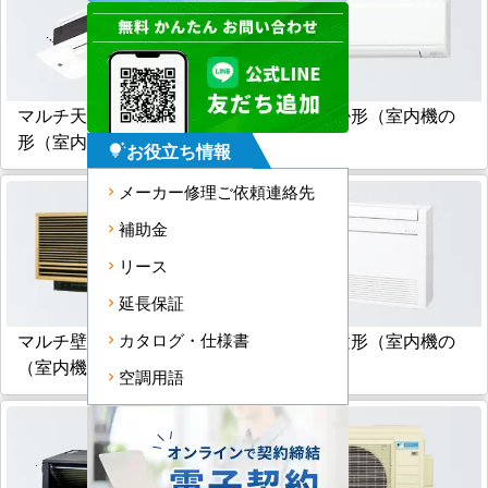
マルチ天井カセット小能力
マルチ壁掛形（室内機の
形（室内機のみ）
み）
お役立ち情報
tips_and_updates
メーカー修理ご依頼連絡先
補助金
リース
延長保証
マルチ壁埋込形
マルチ床置形（室内機の
カタログ・仕様書
（室内機のみ）
み）
空調用語