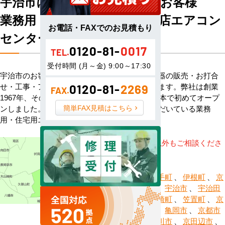
宇治市にお住まい・お勤めのお客様
業務用・住宅用エアコン専門店エアコン
お電話・FAXでのお見積もり
センターACへようこそ
0120-81-
0017
TEL.
受付時間 (月～金) 9:00～17:30
宇治市のお客様へハウジングエアコン・空調機器の販売・お打合
せ・工事・アフターサービスまで一貫して承ります。弊社は創業
0120-81-
2269
FAX.
1967年、その信頼を基に空調のネット販売を日本で初めてオープ
簡単FAX見積はこちら
ンしました。以来、皆様にご信頼・ご愛顧いただいている業務
用・住宅用エアコンのオンラインショップです。
※記載地域以外もご相談くださ
い。
綾部市
、
井手町
、
伊根町
、
京
都市右京区
、
宇治市
、
宇治田
原町
、
大山崎町
、
笠置町
、
京
都市上京区
、
亀岡市
、
京都市
北区
、
木津川市
、
京田辺市
、