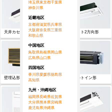
埼玉県
東京都
千葉県
神奈川県
近畿地区
京都府
滋賀県
兵庫県
大阪府
奈良県
三重県
天井カセット1方向形
天井カセット2方向形
和歌山県
中国地区
鳥取県
島根県
岡山県
広島県
山口県
四国地区
香川県
愛媛県
徳島県
壁埋込形
フリービルトイン形
高知県
九州・沖縄地区
福岡県
長崎県
佐賀県
大分県
熊本県
宮崎県
鹿児島県
沖縄県