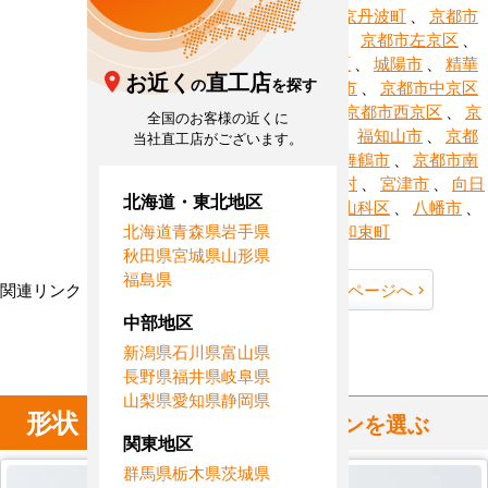
京丹後市
、
京丹波町
、
京都市
、
久御山町
、
京都市左京区
、
京都市下京区
、
城陽市
、
精華
お近く
直工店
の
を探す
町
、
長岡京市
、
京都市中京区
、
南丹市
、
京都市西京区
、
京
全国のお客様の近くに
都市東山区
、
福知山市
、
京都
当社直工店がございます。
市伏見区
、
舞鶴市
、
京都市南
区
、
南山城村
、
宮津市
、
向日
北海道・東北地区
市
、
京都市山科区
、
八幡市
、
北海道
青森県
岩手県
与謝野町
、
和束町
秋田県
宮城県
山形県
福島県
関連リンク：
TOPページへ
京都府全域ページへ
中部地区
京都府直工店所在地
新潟県
石川県
富山県
長野県
福井県
岐阜県
山梨県
愛知県
静岡県
形状
からハウジングエアコンを選ぶ
関東地区
群馬県
栃木県
茨城県