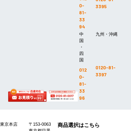
0-
3395
81-
33
94
中
九州・沖縄
国
・
四
国
0120-81-
012
3397
0-
81-
33
96
東京本店
〒153-0063
商品選択はこちら
東京都目黒