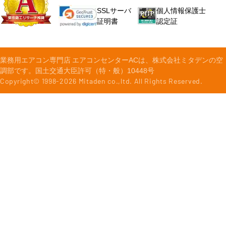
個人情報保護士
SSLサーバ
認定証
証明書
業務用エアコン専門店 エアコンセンターACは、株式会社ミタデンの空
調部です。国土交通大臣許可（特・般）10448号
Copyright© 1998-
2026
Mitaden co.,ltd. All Rights Reserved.