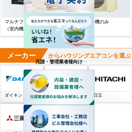
マルチフリービルトイン形
マルチ室外機のみ
（室内機のみ）
メーカー
からハウジングエアコンを選ぶ
元請・管理業者様向け
ダイキン
三菱電機
日立