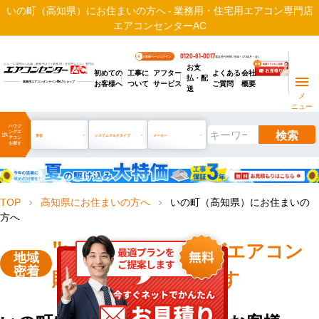
いの町（高知県）にお住まいの方へ - 業務用・住宅用エアコン専門店
エアコンセンターAC
0120-81-0017
お客様ページログイン
電話受付時間 / 9:00～17:30(月～金)
お支
ビル・工場用から店舗・事務所まで | 業務用・住宅用エアコン専門店
初めての
工事に
アフター
よくある
会社
払・配
お客様へ
ついて
サービス
ご質問
概要
業務用エアコンオンライン
No.1
ショップ
送
メ
ニュー
ハウジ
検索
ングエ
manage_search
形状
システムマルチタイプ
メーカー
アコン
を探す
TOP
高知県にお住まいの方へ
いの町（高知県）にお住まいの
chevron_right
chevron_right
方へ
"いの町"
ハウジングエアコン
地域
密着
販売・工事を承ります