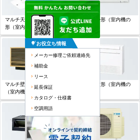
マルチ天井カセット小能力
マルチ壁掛形（室内機の
形（室内機のみ）
み）
お役立ち情報
tips_and_updates
メーカー修理ご依頼連絡先
補助金
リース
マルチ壁埋込形
マルチ床置形（室内機の
延長保証
（室内機のみ）
み）
カタログ・仕様書
空調用語