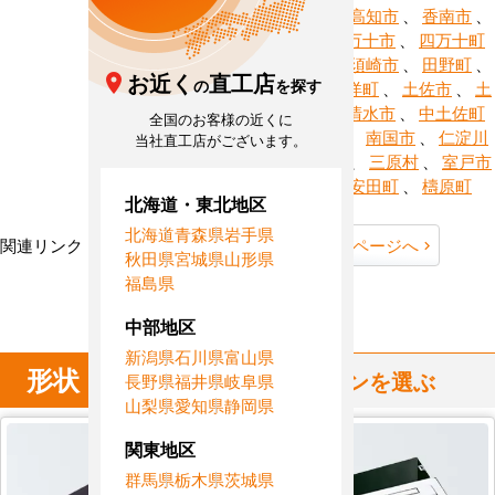
、
芸西村
、
高知市
、
香南市
、
佐川町
、
四万十市
、
四万十町
、
宿毛市
、
須崎市
、
田野町
、
お近く
直工店
の
を探す
津野町
、
東洋町
、
土佐市
、
土
佐町
、
土佐清水市
、
中土佐町
全国のお客様の近くに
、
奈半利町
、
南国市
、
仁淀川
当社直工店がございます。
町
、
日高村
、
三原村
、
室戸市
、
本山町
、
安田町
、
檮原町
北海道・東北地区
北海道
青森県
岩手県
関連リンク：
TOPページへ
高知県全域ページへ
秋田県
宮城県
山形県
福島県
高知県直工店所在地
中部地区
新潟県
石川県
富山県
形状
からハウジングエアコンを選ぶ
長野県
福井県
岐阜県
山梨県
愛知県
静岡県
関東地区
群馬県
栃木県
茨城県