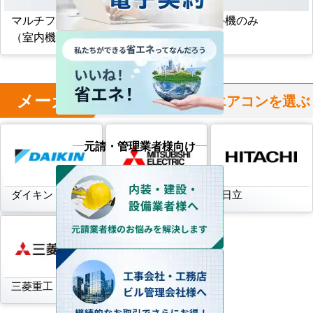
マルチフリービルトイン形
マルチ室外機のみ
（室内機のみ）
メーカー
からハウジングエアコンを選ぶ
元請・管理業者様向け
ダイキン
三菱電機
日立
三菱重工
パナソニック