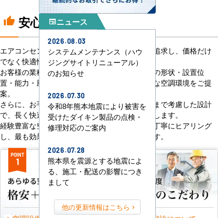
安心の8つのポイント
thumb_up
ニュース
newspaper
2026.08.03
エアコンセンターACは、「格安＋α」の価値を追求し、価格だけ
システムメンテナンス（ハウ
でなく快適性と機能性にもこだわっています。
ジングサイトリニューアル）
お客様の業種や施設の形態に合わせて、室内機の形状・設置位
のお知らせ
置・能力・風向きなどを総合的に検討し、最適な空調環境をご提
案。
2026.07.30
さらに、お手入れのしやすさやメンテナンス性まで考慮した設計
令和8年熊本地震により被害を
で、長く快適にご使用いただけるようサポートします。
受けたダイキン製品の点検・
経験豊富な空調技術者が現場の状況やご要望を丁寧にヒアリング
修理対応のご案内
し、最も効果的で効率的なプランをお届けします。
2026.07.28
POINT
POINT
熊本県を震源とする地震によ
1
2
る、施工・配送の影響につき
まして
他の更新情報はこちら