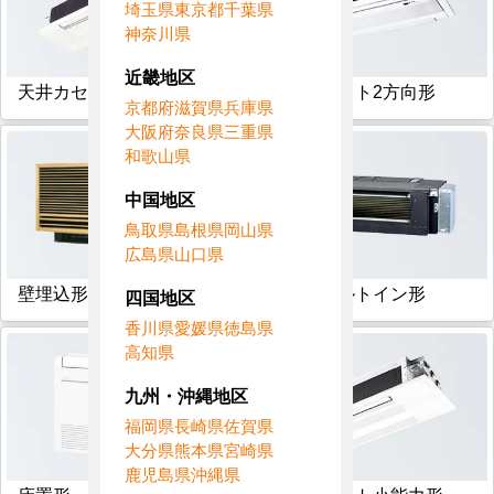
埼玉県
東京都
千葉県
神奈川県
近畿地区
天井カセット1方向形
天井カセット2方向形
京都府
滋賀県
兵庫県
大阪府
奈良県
三重県
和歌山県
中国地区
鳥取県
島根県
岡山県
広島県
山口県
壁埋込形
フリービルトイン形
四国地区
香川県
愛媛県
徳島県
高知県
九州・沖縄地区
福岡県
長崎県
佐賀県
大分県
熊本県
宮崎県
鹿児島県
沖縄県