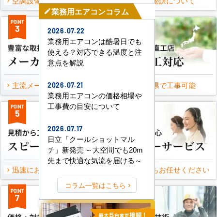
空調設備のご提案について
選ばれる秘訣について
業務用エアコンコラム
mode_edit
POINT
POINT
3
4
2026.07.22
業務用エアコンは酷暑日でも
使える？対応できる温度と注
意点を解説
主流メーカーを全取扱可能
47都道府県で工事可能
2026.07.21
業務用エアコンの価格相場や
工事費の目安について
POINT
POINT
5
6
2026.07.17
日立「クールショットマル
チ」新発売 ～大空間でも20m
先まで快適な気流を届ける～
迅速にお届け出来る理由
万一の時もお任せください
コラム一覧はこちら
POINT
POINT
7
8