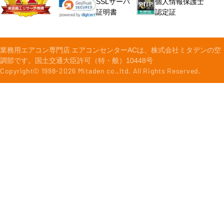
個人情報保護士
SSLサーバ
認定証
証明書
業務用エアコン専門店 エアコンセンターACは、株式会社ミタデンの空
調部です。国土交通大臣許可（特・般）10448号
Copyright© 1998-
2026
Mitaden co.,ltd. All Rights Reserved.