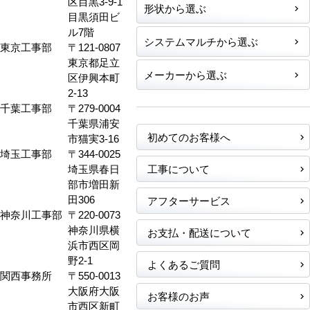
区目黒3-9-1
形状から選ぶ
目黒須田ビ
ル7階
システムマルチから選ぶ
東京工事部
〒121-0807
東京都足立
メーカーから選ぶ
区伊興本町
2-13
千葉工事部
〒279-0004
千葉県浦安
初めてのお客様へ
市猫実3-16
埼玉工事部
〒344-0025
埼玉県春日
工事について
部市増田新
田306
アフターサービス
神奈川工事部
〒220-0073
神奈川県横
お支払・配送について
浜市西区岡
野2-1
よくあるご質問
関西事務所
〒550-0013
大阪府大阪
お客様のお声
市西区新町