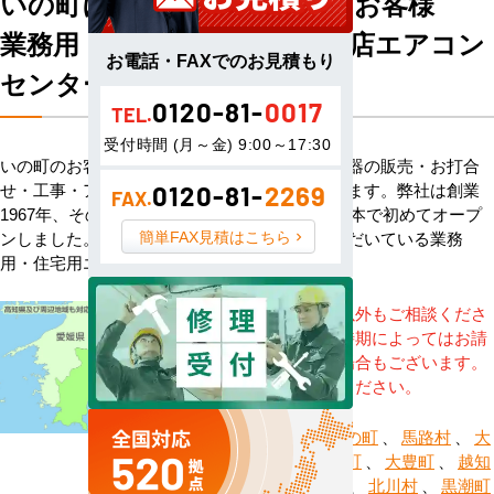
いの町にお住まい・お勤めのお客様
業務用・住宅用エアコン専門店エアコン
お電話・FAXでのお見積もり
センターACへようこそ
0120-81-
0017
TEL.
受付時間 (月～金) 9:00～17:30
いの町のお客様へハウジングエアコン・空調機器の販売・お打合
せ・工事・アフターサービスまで一貫して承ります。弊社は創業
0120-81-
2269
FAX.
1967年、その信頼を基に空調のネット販売を日本で初めてオープ
簡単FAX見積はこちら
ンしました。以来、皆様にご信頼・ご愛顧いただいている業務
用・住宅用エアコンのオンラインショップです。
※記載地域以外もご相談くださ
い。地域・時期によってはお請
けできない場合もございます。
直接ご相談ください。
安芸市
、
いの町
、
馬路村
、
大
川村
、
大月町
、
大豊町
、
越知
町
、
香美市
、
北川村
、
黒潮町