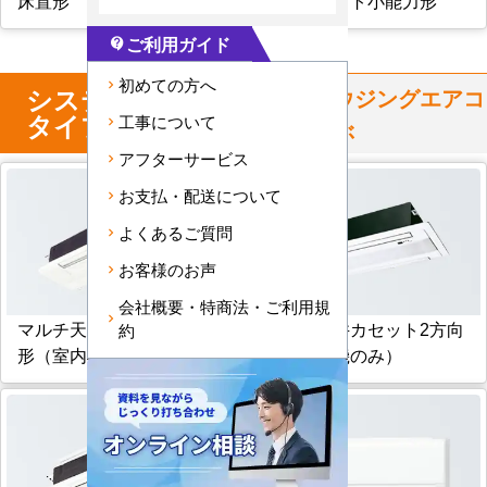
床置形
天井カセット小能力形
ご利用ガイド
contact_support
初めての方へ
システム
マルチ
からハウジングエアコ
タイプ
工事について
ンを選ぶ
アフターサービス
お支払・配送について
よくあるご質問
お客様のお声
会社概要・特商法・ご利用規
マルチ天井カセット1方向
マルチ天井カセット2方向
約
形（室内機のみ）
形（室内機のみ）