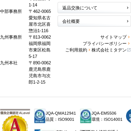
1-14
返品交換について
中部事務所
〒462-0065
愛知県名古
会社概要
屋市北区喜
惣治1-116
九州事務所
〒813-0062
サイトマップ
福岡県福岡
プライバシーポリシー
市東区松島
ご利用規約
株式会社ミタデン
5-17
九州本社
〒890-0062
鹿児島県鹿
児島市与次
郎1-2-15
JQA-QMA12941
JQA-EM5506
品質：ISO9001
環境：ISO14001