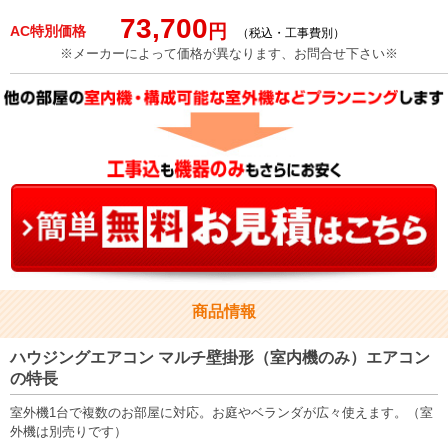
73,700
円
AC
特別価格
（税込・工事費別）
※メーカーによって価格が異なります、お問合せ下さい※
商品情報
ハウジングエアコン マルチ壁掛形（室内機のみ）エアコン
の特長
室外機1台で複数のお部屋に対応。お庭やベランダが広々使えます。（室
外機は別売りです）