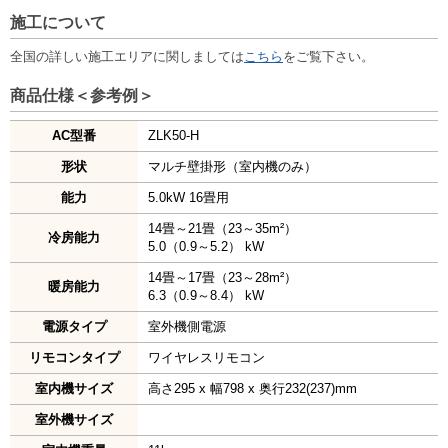
施工について
全国の詳しい施工エリアに関しましては
こちら
をご覧下さい。
商品仕様＜参考例＞
AC型番
ZLK50-H
形状
マルチ壁掛形（室内機のみ）
能力
5.0kW 16畳用
14畳～21畳（23～35m²）
冷房能力
5.0（0.9～5.2） kW
14畳～17畳（23～28m²）
暖房能力
6.3（0.9～8.4） kW
電源タイプ
室外機側電源
リモコンタイプ
ワイヤレスリモコン
室内機サイズ
高さ295 x 幅798 x 奥行232(237)mm
室外機サイズ