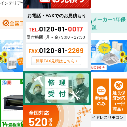
インテリア性の高いダクト空調タイプです
お電話・FAXでのお見積もり
全国送料無
メーカー1年保
全国工事対応
料
証
0120-81-
0017
TEL.
受付時間 (月～金) 9:00～17:30
0120-81-
2269
FAX.
簡単FAX見積はこちら
新品直
延長保
14畳程
送
室内機
証対応
度
最新機
のみ
（一部
4.0kW
種
商品）
室外機側電源
ワイヤレスリモコン