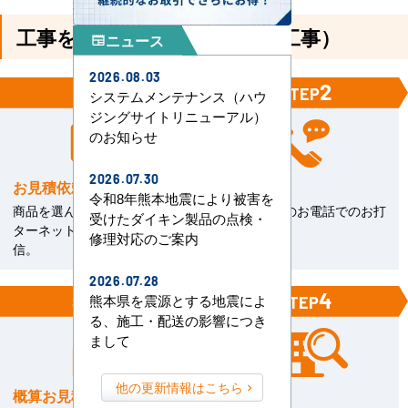
工事を依頼される方（機器＋工事）
ニュース
newspaper
2026.08.03
1
2
STEP
STEP
システムメンテナンス（ハウ
ジングサイトリニューアル）
のお知らせ
2026.07.30
お見積依頼
お打合せ
令和8年熊本地震により被害を
商品を選んで見積依頼をイン
当社担当とのお電話でのお打
受けたダイキン製品の点検・
ターネットまたはFAXで送
合せ。
修理対応のご案内
信。
2026.07.28
3
4
熊本県を震源とする地震によ
STEP
STEP
る、施工・配送の影響につき
まして
他の更新情報はこちら
概算お見積書を確認
現場下見