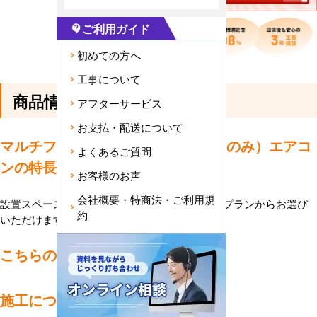
ご利用ガイド
contact_support
初めての方へ
工事について
商品情報
アフターサービス
お支払・配送について
マルチフリービルトイン形（室内機のみ）エアコ
よくあるご質問
ンの特長
お客様のお声
会社概要・特商法・ご利用規
設置スペースや住まいの構造に合わせて様々なプランからお選び
約
いただけます。（室外機は別売りです）
こちらの機種について
施工について