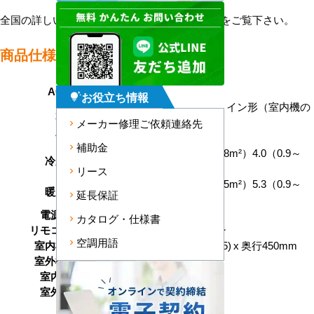
全国の詳しい施工エリアに関しましては
こちら
をご覧下さい。
商品仕様＜参考例＞
AC型番
ZLB40-H
お役立ち情報
tips_and_updates
マルチフリービルトイン形（室内機の
形状
み）
メーカー修理ご依頼連絡先
能力
4.0kW 14畳用
補助金
11畳～17畳（18～28m²）4.0（0.9～
冷房能力
4.4） kW
リース
12畳～15畳（20～25m²）5.3（0.9～
暖房能力
延長保証
7.9） kW
電源タイプ
室外機側電源
カタログ・仕様書
リモコンタイプ
ワイヤレスリモコン
空調用語
室内機サイズ
高さ230 x 幅770(+65) x 奥行450mm
室外機サイズ
室内機重量
18kg
室外機重量