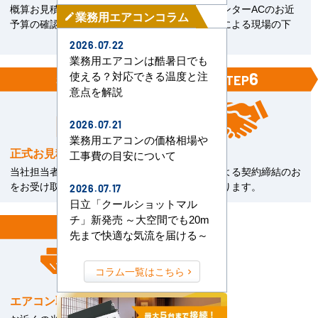
概算お見積をご覧いただきご
エアコンセンターACのお近
業務用エアコンコラム
mode_edit
予算の確認。
くの直工店による現場の下
見。
2026.07.22
業務用エアコンは酷暑日でも
5
6
使える？対応できる温度と注
STEP
STEP
意点を解説
2026.07.21
業務用エアコンの価格相場や
正式お見積書の確認
ご契約
工事費の目安について
当社担当者から正式お見積書
電子契約による契約締結のお
をお受け取り下さい。
手続きとなります。
2026.07.17
日立「クールショットマル
チ」新発売 ～大空間でも20m
7
STEP
先まで快適な気流を届ける～
コラム一覧はこちら
エアコン取付工事