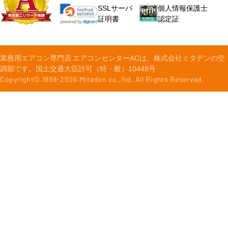
個人情報保護士
SSLサーバ
認定証
証明書
業務用エアコン専門店 エアコンセンターACは、株式会社ミタデンの空
調部です。国土交通大臣許可（特・般）10448号
Copyright© 1998-
2026
Mitaden co.,ltd. All Rights Reserved.