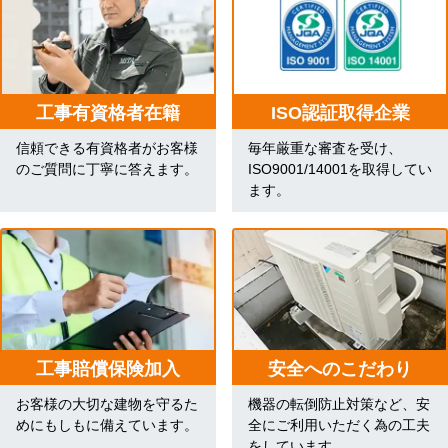
工事有資格者在籍
ISO認証取得企業
信頼できる有資格者がお客様
毎年厳重な審査を受け、
のご質問に丁寧に答えます。
ISO9001/14001を取得してい
ます。
工事賠償保険加入
安全へのこだわり
お客様の大切な建物を守るた
機器の転倒防止対策など、安
めにもしもに備えています。
全にご利用いただく為の工夫
をしています。