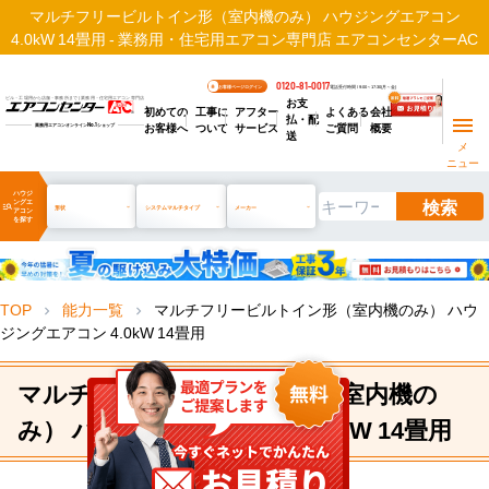
マルチフリービルトイン形（室内機のみ） ハウジングエアコン
4.0kW 14畳用 - 業務用・住宅用エアコン専門店 エアコンセンターAC
0120-81-0017
お客様ページログイン
電話受付時間 / 9:00～17:30(月～金)
お支
ビル・工場用から店舗・事務所まで | 業務用・住宅用エアコン専門店
初めての
工事に
アフター
よくある
会社
払・配
お客様へ
ついて
サービス
ご質問
概要
業務用エアコンオンライン
No.1
ショップ
送
メ
ニュー
ハウジ
検索
ングエ
manage_search
形状
システムマルチタイプ
メーカー
アコン
を探す
TOP
能力一覧
マルチフリービルトイン形（室内機のみ） ハウ
chevron_right
chevron_right
ジングエアコン 4.0kW 14畳用
マルチフリービルトイン形（室内機の
み） ハウジングエアコン 4.0kW 14畳用