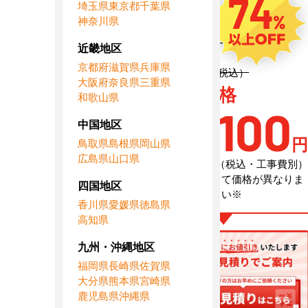
74
電
埼玉県
東京都
千葉県
室外機側電源
源
神奈川県
定
262,900円（税込）
価
近畿地区
京都府
滋賀県
兵庫県
定価 262,900円（税込）
大阪府
奈良県
三重県
AC特別価格
和歌山県
67,100
中国地区
円
鳥取県
島根県
岡山県
広島県
山口県
（税込・工事費別）
※メーカーによって価格が異なりま
四国地区
す、お問合せ下さい※
香川県
愛媛県
徳島県
高知県
九州・沖縄地区
福岡県
長崎県
佐賀県
大分県
熊本県
宮崎県
鹿児島県
沖縄県