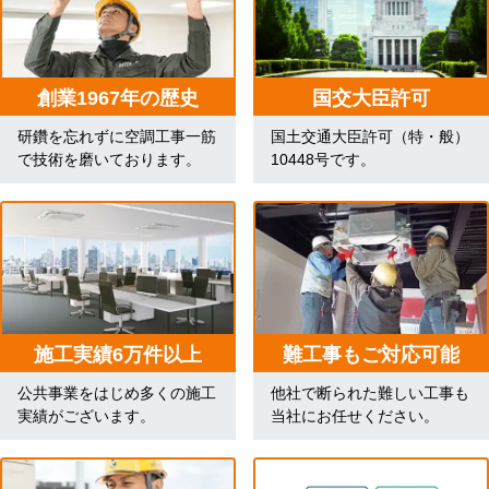
創業1967年の歴史
国交大臣許可
研鑽を忘れずに空調工事一筋
国土交通大臣許可（特・般）
で技術を磨いております。
10448号です。
施工実績6万件以上
難工事もご対応可能
公共事業をはじめ多くの施工
他社で断られた難しい工事も
実績がございます。
当社にお任せください。