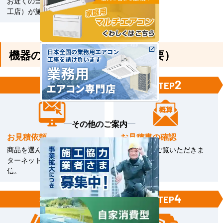
お近くの当社指定工事店（直
工店）が施工いたします。
機器のみご購入の方（工事不要）
1
2
STEP
STEP
その他のご案内
お見積依頼
お見積書の確認
商品を選んで見積依頼をイン
お見積書をご覧いただきま
ターネットまたはFAXで送
す。
信。
3
4
STEP
STEP