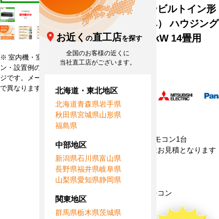
マルチフリービルトイン形
（室内機のみ） ハウジング
お近く
直工店
エアコン 4.0kW 14畳用
の
を探す
全国のお客様の近くに
※ 室内機・室外機・リモコ
型
当社直工店がございます。
ZLB40-H
ン・設置例の画像はイメー
番
ジです。メーカー、機種等
メ
で異なります。
北海道・東北地区
ー
カ
北海道
青森県
岩手県
ー
秋田県
宮城県
山形県
セ
福島県
ッ
室内機1台、リモコン1台
中部地区
ト
※工事費は別途お見積となります
内
新潟県
石川県
富山県
容
長野県
福井県
岐阜県
リ
山梨県
愛知県
静岡県
モ
ワイヤレスリモコン
コ
関東地区
ン
群馬県
栃木県
茨城県