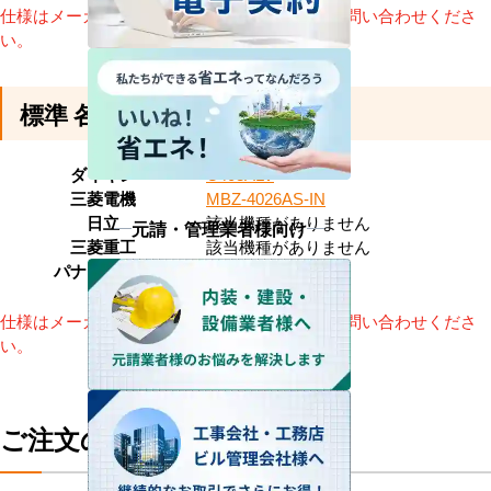
仕様はメーカーによって異なります。詳細はお問い合わせくださ
い。
標準 各メーカーの参考型番
ダイキン
C403ALV
三菱電機
MBZ-4026AS-IN
日立
該当機種がありません
元請・管理業者様向け
三菱重工
該当機種がありません
パナソニック
CS-MB400DA2
仕様はメーカーによって異なります。詳細はお問い合わせくださ
い。
ご注文の流れ