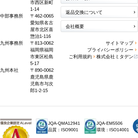
市西区新町
1-14
返品交換について
中部事務所
〒462-0065
愛知県名古
会社概要
屋市北区喜
惣治1-116
九州事務所
〒813-0062
サイトマップ
福岡県福岡
プライバシーポリシー
市東区松島
ご利用規約
株式会社ミタデン
5-17
九州本社
〒890-0062
鹿児島県鹿
児島市与次
郎1-2-15
JQA-QMA12941
JQA-EM5506
品質：ISO9001
環境：ISO14001